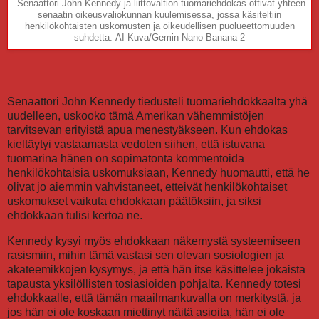
Senaattori John Kennedy ja liittovaltion tuomariehdokas ottivat yhteen
senaatin oikeusvaliokunnan kuulemisessa, jossa käsiteltiin
henkilökohtaisten uskomusten ja oikeudellisen puolueettomuuden
suhdetta. AI Kuva/Gemin Nano Banana 2
Senaattori John Kennedy tiedusteli tuomariehdokkaalta yhä
uudelleen, uskooko tämä Amerikan vähemmistöjen
tarvitsevan erityistä apua menestyäkseen. Kun ehdokas
kieltäytyi vastaamasta vedoten siihen, että istuvana
tuomarina hänen on sopimatonta kommentoida
henkilökohtaisia uskomuksiaan, Kennedy huomautti, että he
olivat jo aiemmin vahvistaneet, etteivät henkilökohtaiset
uskomukset vaikuta ehdokkaan päätöksiin, ja siksi
ehdokkaan tulisi kertoa ne.
Kennedy kysyi myös ehdokkaan näkemystä systeemiseen
rasismiin, mihin tämä vastasi sen olevan sosiologien ja
akateemikkojen kysymys, ja että hän itse käsittelee jokaista
tapausta yksilöllisten tosiasioiden pohjalta. Kennedy totesi
ehdokkaalle, että tämän maailmankuvalla on merkitystä, ja
jos hän ei ole koskaan miettinyt näitä asioita, hän ei ole