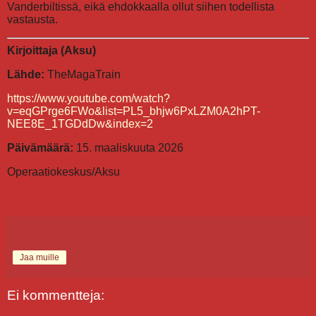
Vanderbiltissä, eikä ehdokkaalla ollut siihen todellista
vastausta.
Kirjoittaja (Aksu)
Lähde:
TheMagaTrain
https://www.youtube.com/watch?
v=eqGPrge6FWo&list=PL5_bhjw6PxLZM0A2hPT-
NEE8E_1TGDdDw&index=2
Päivämäärä:
15. maaliskuuta 2026
Operaatiokeskus/Aksu
Jaa muille
Ei kommentteja: