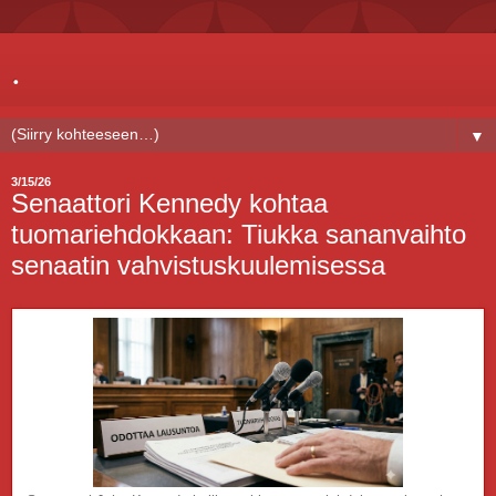
.
▼
3/15/26
Senaattori Kennedy kohtaa
tuomariehdokkaan: Tiukka sananvaihto
senaatin vahvistuskuulemisessa