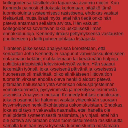
kollegoidensa käsittelevän tapauksia avoimin mielin. Kun
Kennedy painosti ehdokasta kertomaan, pitääkö tämä
tuomioistuinta systeemisesti rasistisena, ehdokas vastasi
kieltävästi, mutta lisäsi myös, ettei hän tiedä onko hän
pätevä antamaan sellaista arviota. Hän vakuutti
kollegoidensa soveltavan lakia uskollisesti ilman
ennakkoluuloja. Kennedy ilmaisi pettymyksensä vastausten
puutteeseen ja kiitti puheenjohtajaa lisäajasta.
Tilanteen jälkeisessä analyysissä korostetaan, että
senaattori John Kennedy ei saapunut vahvistuskuulemiseen
nolaamaan ketään, mahtailemaan tai keräämään halpoja
poliittisia irtopisteitä televisioyleisöä varten. Hän saapui
tekemään työnsä, joka kyseisenä päivänä ja kyseisessä
huoneessa oli määrittää, oliko elinikäiseen liittovaltion
tuomarin virkaan ehdolla oleva henkilö aidosti pätevä
pitämään hallussaan yhtä Amerikan oikeusjärjestelmän
voimakkaimmista, pysyvimmistä ja merkityksellisimmistä
asemista. Analyysin mukaan Kennedy kohtasi ehdokkaan,
joka ei osannut tai halunnut vastata yhteenkään suoraan
kysymykseen henkilökohtaisista uskomuksistaan. Ehdokas,
joka esitti täysin vakavalla naamalla, ettei hänellä ole
mielipidettä systeemisestä rasismista, ja vihjasi, ettei hän
ole pätevä arvioimaan oman tuomioistuimensa rasistisuutta
samalla kun hän pyysi kyseistä tuomioistuinta nostamaan