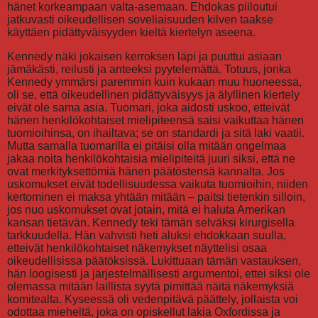
hänet korkeampaan valta-asemaan. Ehdokas piiloutui
jatkuvasti oikeudellisen soveliaisuuden kilven taakse
käyttäen pidättyväisyyden kieltä kiertelyn aseena.
Kennedy näki jokaisen kerroksen läpi ja puuttui asiaan
jämäkästi, reilusti ja anteeksi pyytelemättä. Totuus, jonka
Kennedy ymmärsi paremmin kuin kukaan muu huoneessa,
oli se, että oikeudellinen pidättyväisyys ja älyllinen kiertely
eivät ole sama asia. Tuomari, joka aidosti uskoo, etteivät
hänen henkilökohtaiset mielipiteensä saisi vaikuttaa hänen
tuomioihinsa, on ihailtava; se on standardi ja sitä laki vaatii.
Mutta samalla tuomarilla ei pitäisi olla mitään ongelmaa
jakaa noita henkilökohtaisia mielipiteitä juuri siksi, että ne
ovat merkityksettömiä hänen päätöstensä kannalta. Jos
uskomukset eivät todellisuudessa vaikuta tuomioihin, niiden
kertominen ei maksa yhtään mitään – paitsi tietenkin silloin,
jos nuo uskomukset ovat jotain, mitä ei haluta Amerikan
kansan tietävän. Kennedy teki tämän selväksi kirurgisella
tarkkuudella. Hän vahvisti heti aluksi ehdokkaan suulla,
etteivät henkilökohtaiset näkemykset näyttelisi osaa
oikeudellisissa päätöksissä. Lukittuaan tämän vastauksen,
hän loogisesti ja järjestelmällisesti argumentoi, ettei siksi ole
olemassa mitään laillista syytä pimittää näitä näkemyksiä
komitealta. Kyseessä oli vedenpitävä päättely, jollaista voi
odottaa mieheltä, joka on opiskellut lakia Oxfordissa ja