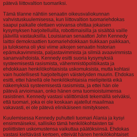
pätevä liittovaltion tuomariksi.
Tämä tilanne nähtiin senaatin oikeusvaliokunnan
vahvistuskuulemisessa, kun liittovaltion tuomariehdokas
saapui paikalle olettaen voivansa ohittaa jokaisen
kysymyksen harjoitelluilla, robottimaisilla ja sisältöä vaille
jäävillä vastauksilla. Louisianan senaattori John Kennedy
laittoi demokraattien tuomariehdokkaan tiukkaan paikkaan,
ja tuloksena oli yksi viime aikojen senaatin historian
epämukavimmista, paljastavimmista ja silmiä avaavimmista
sananvaihdoista. Kennedy esitti suoria kysymyksiä
systeemisestä rasismista, vähemmistöpolitiikasta ja
ehdokkaan henkilökohtaisista uskomuksista, mutta kohtasi
vain huolellisesti harjoiteltujen väistelyiden muurin. Ehdokas
esitti, ettei hänellä ole henkilökohtaisia mielipiteitä eikä
näkemyksiä systeemisestä rasismista, ja ettei hän ole
pätevä arvioimaan, onko hänen oma tuomioistuimensa
rasistinen. Kennedy vastasi välittömästi tekemällä selväksi,
että tuomari, joka ei ole koskaan ajatellut maailmaa
vakavasti, ei ole pätevä elinikäiseen nimitykseen.
Kuulemisessa Kennedy puhutteli tuomari Alania ja kysyi
ensimmäiseksi, sallisiko tämä henkilökohtaisten tai
poliittisten uskomustensa vaikuttaa päätöksiinsä. Ehdokas
vastasi kieltävästi kertoen, etteivät hänen henkilökohtaiset