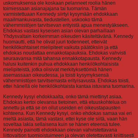
uskomuksensa ole koskaan pelanneet roolia hänen
toimiessaan asianajajana tai tuomarina. Tämän
varmistettuaan Kennedy siirtyi kysymään ehdokkaan
maailmankuvasta, tiedustellen, uskooko tämä
vähemmistöjen tarvitsevan erityistä apua menestyäkseen.
Ehdokas vastasi kyseisen asian olevan parhaillaan
Yhdysvaltain korkeimman oikeuden käsiteltävänä. Kennedy
huomautti, että he olivat juuri todenneet, etteivät
henkilökohtaiset mielipiteet vaikuta päätöksiin ja että
ehdokas noudattaa ennakkotapauksia. Ehdokas vahvisti
seuraavansa mitä tahansa ennakkotapausta. Kennedy
halusi kuitenkin puhua ehdokkaan henkilökohtaisista
mielipiteistä, jotka olisivat merkityksettömiä hänen
asemassaan oikeudessa, ja toisti kysymyksensä
vähemmistöjen tarvitsemasta erityisavusta. Ehdokas toisti,
ettei hänellä ole henkilökohtaista kantaa istuvana tuomarina.
Kennedy kysyi ehdokkaalta, onko tämä miettinyt asiaa.
Ehdokas kertoi olevansa tietoinen, että etuuskohtelua on
annettu ja että se on ollut useiden eri oikeustapausten
kohteena. Kun Kennedy kysyi, onko ehdokas samaa vai eri
mieltä asiasta, tämä vastasi, ettei kyse ole siitä, vaan hän
soveltaa lakia sellaisena kuin se hänen eteensä tulee.
Kennedy painotti ehdokkaan olevan vahvistettavana
liittovaltion tuomioistuimeen ja olevan oletettavasti kriittisesti