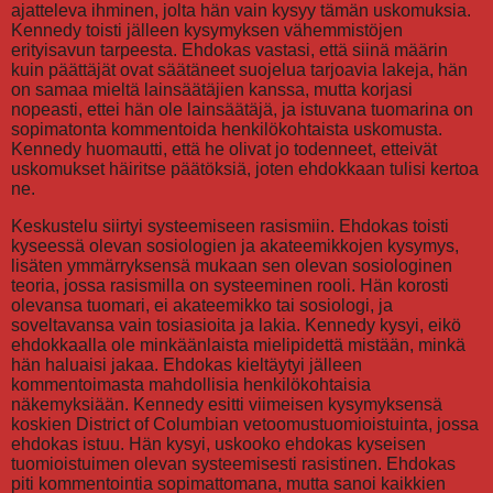
ajatteleva ihminen, jolta hän vain kysyy tämän uskomuksia.
Kennedy toisti jälleen kysymyksen vähemmistöjen
erityisavun tarpeesta. Ehdokas vastasi, että siinä määrin
kuin päättäjät ovat säätäneet suojelua tarjoavia lakeja, hän
on samaa mieltä lainsäätäjien kanssa, mutta korjasi
nopeasti, ettei hän ole lainsäätäjä, ja istuvana tuomarina on
sopimatonta kommentoida henkilökohtaista uskomusta.
Kennedy huomautti, että he olivat jo todenneet, etteivät
uskomukset häiritse päätöksiä, joten ehdokkaan tulisi kertoa
ne.
Keskustelu siirtyi systeemiseen rasismiin. Ehdokas toisti
kyseessä olevan sosiologien ja akateemikkojen kysymys,
lisäten ymmärryksensä mukaan sen olevan sosiologinen
teoria, jossa rasismilla on systeeminen rooli. Hän korosti
olevansa tuomari, ei akateemikko tai sosiologi, ja
soveltavansa vain tosiasioita ja lakia. Kennedy kysyi, eikö
ehdokkaalla ole minkäänlaista mielipidettä mistään, minkä
hän haluaisi jakaa. Ehdokas kieltäytyi jälleen
kommentoimasta mahdollisia henkilökohtaisia
näkemyksiään. Kennedy esitti viimeisen kysymyksensä
koskien District of Columbian vetoomustuomioistuinta, jossa
ehdokas istuu. Hän kysyi, uskooko ehdokas kyseisen
tuomioistuimen olevan systeemisesti rasistinen. Ehdokas
piti kommentointia sopimattomana, mutta sanoi kaikkien