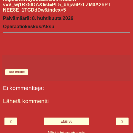
v=V_wj1Rx5fDA&list=PL5_bhjw6PxLZM0A2hPT-
NEE8E_1TGDdDw&index=5
Päivämäärä: 8. huhtikuuta 2026
Operaatiokeskus/Aksu
Jaa muille
Ei kommentteja:
Lähetä kommentti
‹
›
Etusivu
Näytä internetversio