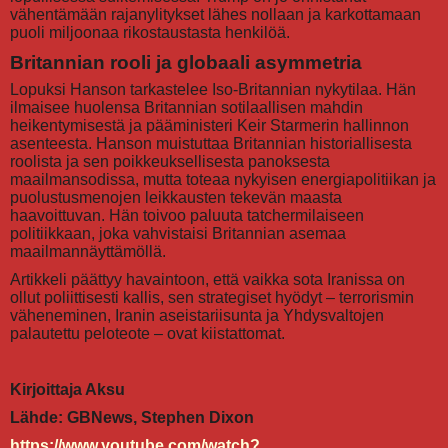
vähentämään rajanylitykset lähes nollaan ja karkottamaan
puoli miljoonaa rikostaustasta henkilöä.
Britannian rooli ja globaali asymmetria
Lopuksi Hanson tarkastelee Iso-Britannian nykytilaa. Hän
ilmaisee huolensa Britannian sotilaallisen mahdin
heikentymisestä ja pääministeri Keir Starmerin hallinnon
asenteesta. Hanson muistuttaa Britannian historiallisesta
roolista ja sen poikkeuksellisesta panoksesta
maailmansodissa, mutta toteaa nykyisen energiapolitiikan ja
puolustusmenojen leikkausten tekevän maasta
haavoittuvan. Hän toivoo paluuta tatchermilaiseen
politiikkaan, joka vahvistaisi Britannian asemaa
maailmannäyttämöllä.
Artikkeli päättyy havaintoon, että vaikka sota Iranissa on
ollut poliittisesti kallis, sen strategiset hyödyt – terrorismin
väheneminen, Iranin aseistariisunta ja Yhdysvaltojen
palautettu peloteote – ovat kiistattomat.
Kirjoittaja Aksu
Lähde: GBNews,
Stephen Dixon
https://www.youtube.com/watch?