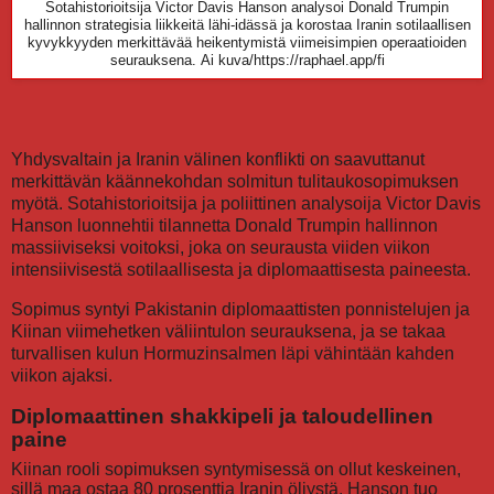
Sotahistorioitsija Victor Davis Hanson analysoi Donald Trumpin
hallinnon strategisia liikkeitä lähi-idässä ja korostaa Iranin sotilaallisen
kyvykkyyden merkittävää heikentymistä viimeisimpien operaatioiden
seurauksena.
Ai kuva/https://raphael.app/fi
Yhdysvaltain ja Iranin välinen konflikti on saavuttanut
merkittävän käännekohdan solmitun tulitaukosopimuksen
myötä. Sotahistorioitsija ja poliittinen analysoija Victor Davis
Hanson luonnehtii tilannetta Donald Trumpin hallinnon
massiiviseksi voitoksi, joka on seurausta viiden viikon
intensiivisestä sotilaallisesta ja diplomaattisesta paineesta.
Sopimus syntyi Pakistanin diplomaattisten ponnistelujen ja
Kiinan viimehetken väliintulon seurauksena, ja se takaa
turvallisen kulun Hormuzinsalmen läpi vähintään kahden
viikon ajaksi.
Diplomaattinen shakkipeli ja taloudellinen
paine
Kiinan rooli sopimuksen syntymisessä on ollut keskeinen,
sillä maa ostaa 80 prosenttia Iranin öljystä. Hanson tuo