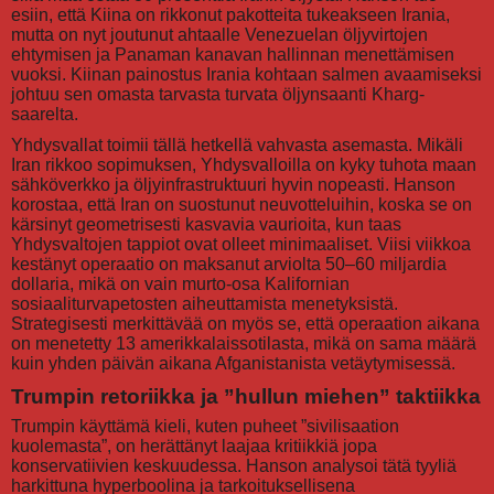
esiin, että Kiina on rikkonut pakotteita tukeakseen Irania,
mutta on nyt joutunut ahtaalle Venezuelan öljyvirtojen
ehtymisen ja Panaman kanavan hallinnan menettämisen
vuoksi. Kiinan painostus Irania kohtaan salmen avaamiseksi
johtuu sen omasta tarvasta turvata öljynsaanti Kharg-
saarelta.
Yhdysvallat toimii tällä hetkellä vahvasta asemasta. Mikäli
Iran rikkoo sopimuksen, Yhdysvalloilla on kyky tuhota maan
sähköverkko ja öljyinfrastruktuuri hyvin nopeasti. Hanson
korostaa, että Iran on suostunut neuvotteluihin, koska se on
kärsinyt geometrisesti kasvavia vaurioita, kun taas
Yhdysvaltojen tappiot ovat olleet minimaaliset. Viisi viikkoa
kestänyt operaatio on maksanut arviolta 50–60 miljardia
dollaria, mikä on vain murto-osa Kalifornian
sosiaaliturvapetosten aiheuttamista menetyksistä.
Strategisesti merkittävää on myös se, että operaation aikana
on menetetty 13 amerikkalaissotilasta, mikä on sama määrä
kuin yhden päivän aikana Afganistanista vetäytymisessä.
Trumpin retoriikka ja ”hullun miehen” taktiikka
Trumpin käyttämä kieli, kuten puheet ”sivilisaation
kuolemasta”, on herättänyt laajaa kritiikkiä jopa
konservatiivien keskuudessa. Hanson analysoi tätä tyyliä
harkittuna hyperboolina ja tarkoituksellisena