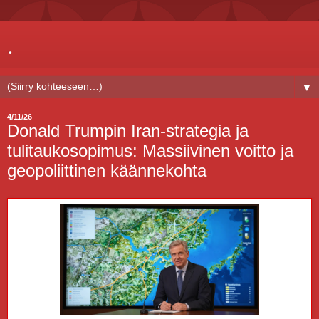
.
▼
4/11/26
Donald Trumpin Iran-strategia ja
tulitaukosopimus: Massiivinen voitto ja
geopoliittinen käännekohta