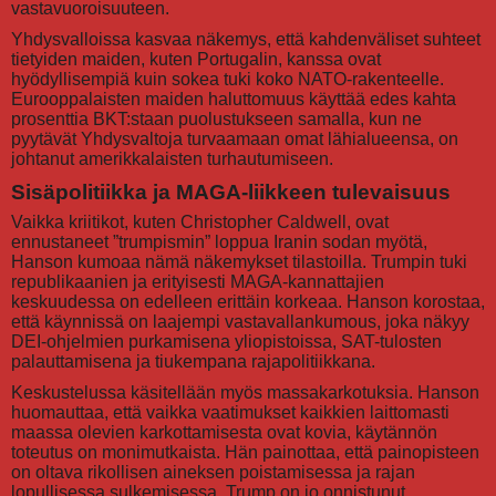
vastavuoroisuuteen.
Yhdysvalloissa kasvaa näkemys, että kahdenväliset suhteet
tietyiden maiden, kuten Portugalin, kanssa ovat
hyödyllisempiä kuin sokea tuki koko NATO-rakenteelle.
Eurooppalaisten maiden haluttomuus käyttää edes kahta
prosenttia BKT:staan puolustukseen samalla, kun ne
pyytävät Yhdysvaltoja turvaamaan omat lähialueensa, on
johtanut amerikkalaisten turhautumiseen.
Sisäpolitiikka ja MAGA-liikkeen tulevaisuus
Vaikka kriitikot, kuten Christopher Caldwell, ovat
ennustaneet ”trumpismin” loppua Iranin sodan myötä,
Hanson kumoaa nämä näkemykset tilastoilla. Trumpin tuki
republikaanien ja erityisesti MAGA-kannattajien
keskuudessa on edelleen erittäin korkeaa. Hanson korostaa,
että käynnissä on laajempi vastavallankumous, joka näkyy
DEI-ohjelmien purkamisena yliopistoissa, SAT-tulosten
palauttamisena ja tiukempana rajapolitiikkana.
Keskustelussa käsitellään myös massakarkotuksia. Hanson
huomauttaa, että vaikka vaatimukset kaikkien laittomasti
maassa olevien karkottamisesta ovat kovia, käytännön
toteutus on monimutkaista. Hän painottaa, että painopisteen
on oltava rikollisen aineksen poistamisessa ja rajan
lopullisessa sulkemisessa. Trump on jo onnistunut