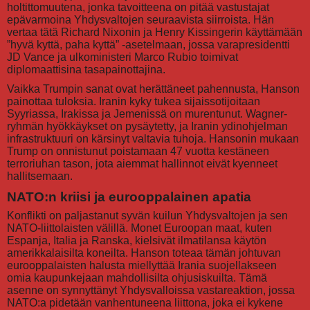
holtittomuutena, jonka tavoitteena on pitää vastustajat
epävarmoina Yhdysvaltojen seuraavista siirroista. Hän
vertaa tätä Richard Nixonin ja Henry Kissingerin käyttämään
”hyvä kyttä, paha kyttä” -asetelmaan, jossa varapresidentti
JD Vance ja ulkoministeri Marco Rubio toimivat
diplomaattisina tasapainottajina.
Vaikka Trumpin sanat ovat herättäneet pahennusta, Hanson
painottaa tuloksia. Iranin kyky tukea sijaissotijoitaan
Syyriassa, Irakissa ja Jemenissä on murentunut. Wagner-
ryhmän hyökkäykset on pysäytetty, ja Iranin ydinohjelman
infrastruktuuri on kärsinyt valtavia tuhoja. Hansonin mukaan
Trump on onnistunut poistamaan 47 vuotta kestäneen
terroriuhan tason, jota aiemmat hallinnot eivät kyenneet
hallitsemaan.
NATO:n kriisi ja eurooppalainen apatia
Konflikti on paljastanut syvän kuilun Yhdysvaltojen ja sen
NATO-liittolaisten välillä. Monet Euroopan maat, kuten
Espanja, Italia ja Ranska, kielsivät ilmatilansa käytön
amerikkalaisilta koneilta. Hanson toteaa tämän johtuvan
eurooppalaisten halusta miellyttää Irania suojellakseen
omia kaupunkejaan mahdollisilta ohjusiskuilta. Tämä
asenne on synnyttänyt Yhdysvalloissa vastareaktion, jossa
NATO:a pidetään vanhentuneena liittona, joka ei kykene