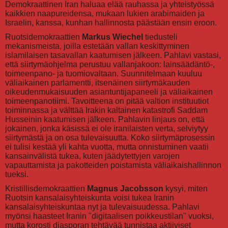
Demokraattinen Iran haluaa elää rauhassa ja yhteistyössä
kaikkien naapureidensa, mukaan lukien arabimaiden ja
Israelin, kanssa, kunhan hallinnosta päästään ensin eroon.
Ruotsidemokraattien
Markus Wiechel
tiedusteli
mekanismeista, joilla estetään vallan keskittyminen
islamilaisen tasavallan kaatumisen jälkeen. Pahlavi vastasi,
että siirtymäohjelma perustuu vallanjakoon: lainsäädäntö-,
toimeenpano- ja tuomiovaltaan. Suunnitelmaan kuuluu
väliaikainen parlamentti, itsenäinen siirtymäkauden
oikeudenmukaisuuden asiantuntijapaneeli ja väliaikainen
toimeenpanotiimi. Tavoitteena on pitää valtion instituutiot
toiminnassa ja välttää Irakin kaltainen katastrofi Saddam
Husseinin kaatumisen jälkeen. Pahlavin linjaus on, että
jokainen, jonka käsissä ei ole iranilaisten verta, selviytyy
siirtymästä ja on osa tulevaisuutta. Koko siirtymäprosessin
ei tulisi kestää yli kahta vuotta, mutta onnistuminen vaatii
kansainvälistä tukea, kuten jäädytettyjen varojen
vapauttamista ja pakotteiden poistamista väliaikaishallinnon
tueksi.
Kristillisdemokraattien
Magnus Jacobsson
kysyi, miten
Ruotsin kansalaisyhteiskunta voisi tukea Iranin
kansalaisyhteiskuntaa nyt ja tulevaisuudessa. Pahlavi
myönsi haasteet Iranin "digitaalisen poikkeustilan" vuoksi,
mutta korosti diasporan tehtävää tunnistaa aktiiviset