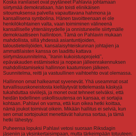
Koska iranilaiset ovat pyytäneet Pahlavia johtamaan
siirtymää demokratiaan, hän toisti elinikäisen
sitoumuksensa palvella vapauttavana hahmona ja
kansallisena symbolina. Hänen tavoitteenaan ei ole
henkilökohtainen valta, vaan toimiminen välineenä
kansalliselle yhtenäisyydelle ja onnistuneelle siirtymälle
demokraattiseen hallintoon. Tämä on Pahlavin mukaan
mahdollista, sillä yhdessä asiantuntijoiden,
taloustieteilijöiden, kansalaisyhteiskunnan johtajien ja
ammattilaisten kanssa on laadittu kattava
siirtymäsuunnitelma, "Iranin kukoistusprojekti",
epävakauden estämiseksi ja nopean jälleenrakennuksen
mahdollistamiseksi hallinnon kaatumisen jälkeen.
Suunnitelma, reitti ja vastuullinen vaihtoehto ovat olemassa.
Hallinnon omat halkeamat syvenevät. Yhä useammat osat
turvallisuuskoneistosta kieltäytyvät tottelemasta käskyjä
tukahduttaa siviilejä, ja monet ovat tehneet selväksi, että
heidän todellinen uskollisuutensa on kansaa, ei sortajia
kohtaan. Pahlavi on varma, että kun oikea hetki koittaa,
nämä joukot toimivat oikein. Mikään hallitus ei selviä, kun
sen omat sortojoukot menettävät halunsa sortaa, ja tämä
hetki lähestyy.
Puheensa lopuksi Pahlavi vetosi suoraan Riksdagin
jäseniin ja yksinkertaisimpaan, mutta tärkeimpään totuuteen: