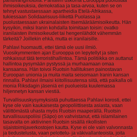
panttivanginotolla. Pahlavin uskoma Eurooppa puolustaa
ihmisoikeuksia, demokratiaa ja tasa-arvoa, kuten se on
tehnyt vastustaessaan apartheidia Etelä-Afrikassa,
tukiessaan Solidaarisuus-liikettä Puolassa ja
puolustaessaan ukrainalaisten itsemääräämisoikeutta. Hän
kysyikin, miksi Iranin kohdalla toimitaan toisin: ovatko
iranilaisten ihmisoikeudet tai hengenlähdöt vähemmän
tärkeitä? Joillekin ehkä, mutta ei iranilaisille.
Pahlavi huomautti, ettei tämä ole uusi ilmiö.
Vuosikymmenten ajan Eurooppa on lepytellyt ja siten
rohkaissut tätä terroristihallintoa. Tämä politiikka on auttanut
hallintoa pysymään pystyssä ja murhaamaan omaa
kansaansa. Hän toivoi Ruotsin hallituksen painostavan
Euroopan unionia ja muita maita seisomaan Iranin kansan
rinnalla. Pahlavi ilmaisi kiitollisuutensa siitä, että paikalla oli
monia Riksdagin jäseniä eri puolueista kuulemassa
hiljennetyn kansan viestiä.
Turvallisuuskysymyksistä puhuttaessa Pahlavi korosti, ettei
kyse ole vain kaukaisesta geopoliittisesta asiasta, vaan
välittömästä uhasta myös Ruotsin maaperällä. Ruotsin
turvallisuuspoliisi (Säpo) on vahvistanut, että islamilainen
tasavalta on aktiivinen Ruotsin sisällä rikollisten
sijaistoimijaverkostojen kautta. Kyse ei ole vain valvonnasta
ja tiedustelusta, vaan pelottelu- ja väkivallanteoista, joita