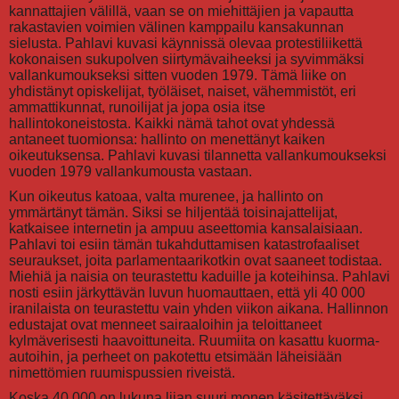
kannattajien välillä, vaan se on miehittäjien ja vapautta
rakastavien voimien välinen kamppailu kansakunnan
sielusta. Pahlavi kuvasi käynnissä olevaa protestiliikettä
kokonaisen sukupolven siirtymävaiheeksi ja syvimmäksi
vallankumoukseksi sitten vuoden 1979. Tämä liike on
yhdistänyt opiskelijat, työläiset, naiset, vähemmistöt, eri
ammattikunnat, runoilijat ja jopa osia itse
hallintokoneistosta. Kaikki nämä tahot ovat yhdessä
antaneet tuomionsa: hallinto on menettänyt kaiken
oikeutuksensa. Pahlavi kuvasi tilannetta vallankumoukseksi
vuoden 1979 vallankumousta vastaan.
Kun oikeutus katoaa, valta murenee, ja hallinto on
ymmärtänyt tämän. Siksi se hiljentää toisinajattelijat,
katkaisee internetin ja ampuu aseettomia kansalaisiaan.
Pahlavi toi esiin tämän tukahduttamisen katastrofaaliset
seuraukset, joita parlamentaarikotkin ovat saaneet todistaa.
Miehiä ja naisia on teurastettu kaduille ja koteihinsa. Pahlavi
nosti esiin järkyttävän luvun huomauttaen, että yli 40 000
iranilaista on teurastettu vain yhden viikon aikana. Hallinnon
edustajat ovat menneet sairaaloihin ja teloittaneet
kylmäverisesti haavoittuneita. Ruumiita on kasattu kuorma-
autoihin, ja perheet on pakotettu etsimään läheisiään
nimettömien ruumispussien riveistä.
Koska 40 000 on lukuna liian suuri monen käsitettäväksi,