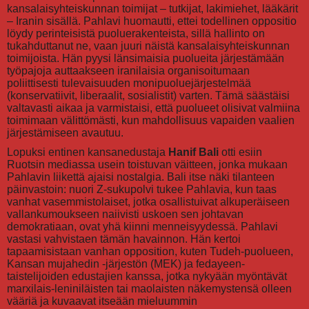
kansalaisyhteiskunnan toimijat – tutkijat, lakimiehet, lääkärit
– Iranin sisällä. Pahlavi huomautti, ettei todellinen oppositio
löydy perinteisistä puoluerakenteista, sillä hallinto on
tukahduttanut ne, vaan juuri näistä kansalaisyhteiskunnan
toimijoista. Hän pyysi länsimaisia puolueita järjestämään
työpajoja auttaakseen iranilaisia organisoitumaan
poliittisesti tulevaisuuden monipuoluejärjestelmää
(konservatiivit, liberaalit, sosialistit) varten. Tämä säästäisi
valtavasti aikaa ja varmistaisi, että puolueet olisivat valmiina
toimimaan välittömästi, kun mahdollisuus vapaiden vaalien
järjestämiseen avautuu.
Lopuksi entinen kansanedustaja
Hanif Bali
otti esiin
Ruotsin mediassa usein toistuvan väitteen, jonka mukaan
Pahlavin liikettä ajaisi nostalgia. Bali itse näki tilanteen
päinvastoin: nuori Z-sukupolvi tukee Pahlavia, kun taas
vanhat vasemmistolaiset, jotka osallistuivat alkuperäiseen
vallankumoukseen naiivisti uskoen sen johtavan
demokratiaan, ovat yhä kiinni menneisyydessä. Pahlavi
vastasi vahvistaen tämän havainnon. Hän kertoi
tapaamisistaan vanhan opposition, kuten Tudeh-puolueen,
Kansan mujahedin -järjestön (MEK) ja fedayeen-
taistelijoiden edustajien kanssa, jotka nykyään myöntävät
marxilais-leniniläisten tai maolaisten näkemystensä olleen
vääriä ja kuvaavat itseään mieluummin