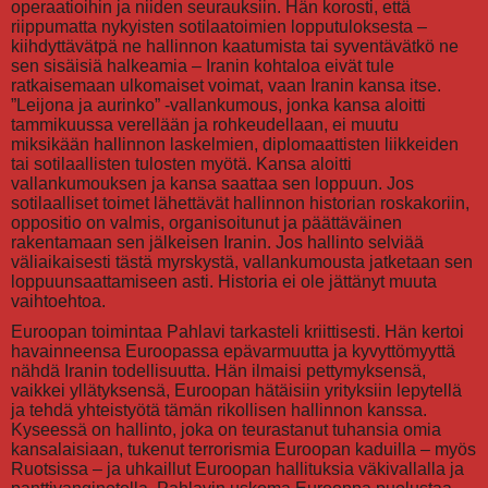
operaatioihin ja niiden seurauksiin. Hän korosti, että
riippumatta nykyisten sotilaatoimien lopputuloksesta –
kiihdyttävätpä ne hallinnon kaatumista tai syventävätkö ne
sen sisäisiä halkeamia – Iranin kohtaloa eivät tule
ratkaisemaan ulkomaiset voimat, vaan Iranin kansa itse.
”Leijona ja aurinko” -vallankumous, jonka kansa aloitti
tammikuussa verellään ja rohkeudellaan, ei muutu
miksikään hallinnon laskelmien, diplomaattisten liikkeiden
tai sotilaallisten tulosten myötä. Kansa aloitti
vallankumouksen ja kansa saattaa sen loppuun. Jos
sotilaalliset toimet lähettävät hallinnon historian roskakoriin,
oppositio on valmis, organisoitunut ja päättäväinen
rakentamaan sen jälkeisen Iranin. Jos hallinto selviää
väliaikaisesti tästä myrskystä, vallankumousta jatketaan sen
loppuunsaattamiseen asti. Historia ei ole jättänyt muuta
vaihtoehtoa.
Euroopan toimintaa Pahlavi tarkasteli kriittisesti. Hän kertoi
havainneensa Euroopassa epävarmuutta ja kyvyttömyyttä
nähdä Iranin todellisuutta. Hän ilmaisi pettymyksensä,
vaikkei yllätyksensä, Euroopan hätäisiin yrityksiin lepytellä
ja tehdä yhteistyötä tämän rikollisen hallinnon kanssa.
Kyseessä on hallinto, joka on teurastanut tuhansia omia
kansalaisiaan, tukenut terrorismia Euroopan kaduilla – myös
Ruotsissa – ja uhkaillut Euroopan hallituksia väkivallalla ja