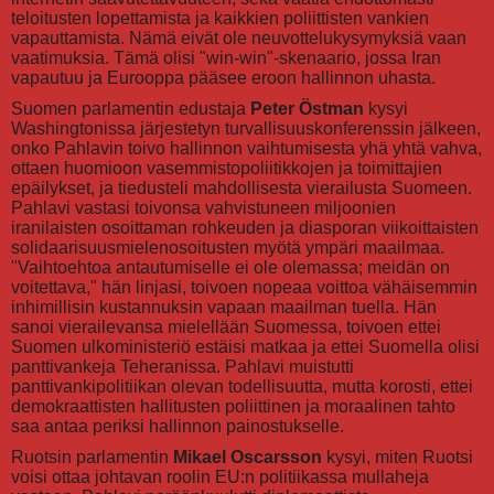
teloitusten lopettamista ja kaikkien poliittisten vankien
vapauttamista. Nämä eivät ole neuvottelukysymyksiä vaan
vaatimuksia. Tämä olisi "win-win"-skenaario, jossa Iran
vapautuu ja Eurooppa pääsee eroon hallinnon uhasta.
Suomen parlamentin edustaja
Peter Östman
kysyi
Washingtonissa järjestetyn turvallisuuskonferenssin jälkeen,
onko Pahlavin toivo hallinnon vaihtumisesta yhä yhtä vahva,
ottaen huomioon vasemmistopoliitikkojen ja toimittajien
epäilykset, ja tiedusteli mahdollisesta vierailusta Suomeen.
Pahlavi vastasi toivonsa vahvistuneen miljoonien
iranilaisten osoittaman rohkeuden ja diasporan viikoittaisten
solidaarisuusmielenosoitusten myötä ympäri maailmaa.
"Vaihtoehtoa antautumiselle ei ole olemassa; meidän on
voitettava," hän linjasi, toivoen nopeaa voittoa vähäisemmin
inhimillisin kustannuksin vapaan maailman tuella. Hän
sanoi vierailevansa mielellään Suomessa, toivoen ettei
Suomen ulkoministeriö estäisi matkaa ja ettei Suomella olisi
panttivankeja Teheranissa. Pahlavi muistutti
panttivankipolitiikan olevan todellisuutta, mutta korosti, ettei
demokraattisten hallitusten poliittinen ja moraalinen tahto
saa antaa periksi hallinnon painostukselle.
Ruotsin parlamentin
Mikael Oscarsson
kysyi, miten Ruotsi
voisi ottaa johtavan roolin EU:n politiikassa mullaheja