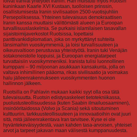
loivat vahvat yhteydet Iraniin. Hän muistutti myös Ruotsin
kuninkaan Kaarle XVI Kustaan, tuolloisen prinssin,
osallistumisesta Iranin sivilisaation 2500-vuotisjuhliin
Persepoliksessa. Yhteinen tulevaisuus demokraattisen
Iranin kanssa muuttaisi välittömästi alueen ja Euroopan
turvallisuuslaskelmia. Se purkaisi islamilaisen tasavallan
sijaistoimijaverkostot Ruotsissa, lopettaisi
panttivankidiplomatian, joka on myrkyttänyt suhteita
länsimaihin vuosikymmeniä, ja loisi turvallisuuteen ja
oikeusvaltioon perustuvaa yhteistyötä. Iranin tuki Venäjän
sotakoneistolle loppuisi, ja Euroopan energiatarpeet
turvattaisiin vuosikymmeniksi. Iranista tulisi luonnollinen
kumppani – 90 miljoonan asukkaan kansakunta, jolla on
valtava inhimillinen pääoma, rikas sivilisaatio ja voimakas
halu jälleenrakennukseen vuosikymmenten huonon
hallinnon jälkeen.
Ruotsilla on Pahlavin mukaan kaikki syyt olla osa tätä
tulevaisuutta. Ruotsin edistysaskeleet tietotekniikassa,
puolustusteollisuudessa (kuten Saabin ilmailuosaaminen),
insinööritaidossa (Volvo ja Scania) sekä sitoutuminen
kulttuuriin, tarkkuusteollisuuteen ja innovaatioihin ovat juuri
sitä, mitä jälleenrakentava Iran tarvitsee. Kyse ei ole
hyväntekeväisyydestä, vaan kahden tasa-arvoisen, yhteiset
arvot ja tarpeet jakavan maan välisestä kumppanuudesta.