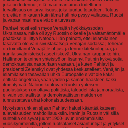
joka on todennut, että maailman ainoa todellinen
turvallisuus on turvallisuus, joka juurtuu totuuteen. Totuus
on, että niin kauan kuin tämä hallinto pysyy vallassa, Ruotsi
ja vapaa maailma eivät ole turvassa.
Pahlavi nosti esiin myös Venäjän hyökkäyssodan
Ukrainassa, mikä oli syy Ruotsin oikealle ja välttämättömälle
päätökselle liittyä Natoon. Hän painotti, ettei islamilainen
tasavalta ole vain sivustakatsoja Venäjän sodassa; Teheran
on toimittanut Venäjälle ohjus- ja lennokkiteknologiaa, ja
iranilaisvalmisteiset aseet iskevät Ukrainan kaupunkeihin.
Hallinnon tekninen yhteistyö on lisännyt Putinin kykyä sotia
demokraattista naapuriaan vastaan, ja kuten Pahlavi ja
presidentti Zelenskyi ovat yhdessä keskustelleet, Venäjän ja
islamilaisen tasavallan uhka Euroopalle eivät ole kaksi
erillistä ongelmaa, vaan yhden ja saman haasteen kaksi
ilmentymää. Natoon kuuluvan Ruotsin yhteisen
puolustuksen on oltava poliittista, taloudellista ja moraalista,
ei vain sotilaallista, ja demokraattisten maiden on
tunnustettava uhat kokonaisuudessaan.
Nykyisten uhkien sijaan Pahlavi halusi kääntää katseen
tulevaisuuden mahdollisuuksiin. Iranin ja Ruotsin välisillä
suhteilla on syvät juuret 1900-luvun ensimmäisiltä
vuosikymmeniltä, jolloin ruotsalaiset asiantuntijat ja yritykset