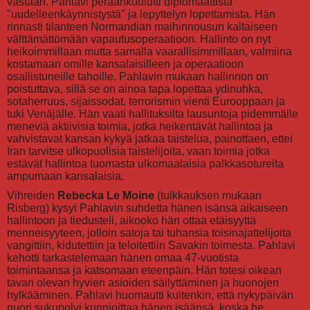
vastaan. Pahlavi peräänkuulutti diplomaattista
"uudelleenkäynnistystä" ja lepyttelyn lopettamista. Hän
rinnasti tilanteen Normandian maihinnousun kaltaiseen
välttämättömään vapautusoperaatioon. Hallinto on nyt
heikoimmillaan mutta samalla vaarallisimmillaan, valmiina
kostamaan omille kansalaisilleen ja operaatioon
osallistuneille tahoille. Pahlavin mukaan hallinnon on
poistuttava, sillä se on ainoa tapa lopettaa ydinuhka,
sotaherruus, sijaissodat, terrorismin vienti Eurooppaan ja
tuki Venäjälle. Hän vaati hallituksilta lausuntoja pidemmälle
meneviä aktiivisia toimia, jotka heikentävät hallintoa ja
vahvistavat kansan kykyä jatkaa taistelua, painottaen, ettei
Iran tarvitse ulkopuolisia taistelijoita, vaan toimia jotka
estävät hallintoa tuomasta ulkomaalaisia palkkasotureita
ampumaan kansalaisia.
Vihreiden
Rebecka Le Moine
(tulkkauksen mukaan
Risberg) kysyi Pahlavin suhdetta hänen isänsä aikaiseen
hallintoon ja tiedusteli, aikooko hän ottaa etäisyyttä
menneisyyteen, jolloin satoja tai tuhansia toisinajattelijoita
vangittiin, kidutettiin ja teloitettiin Savakin toimesta. Pahlavi
kehotti tarkastelemaan hänen omaa 47-vuotista
toimintaansa ja katsomaan eteenpäin. Hän totesi oikean
tavan olevan hyvien asioiden säilyttäminen ja huonojen
hylkääminen. Pahlavi huomautti kuitenkin, että nykypäivän
nuori sukupolvi kunnioittaa hänen isäänsä, koska he