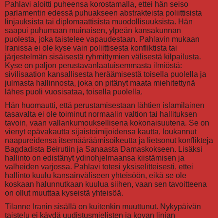
Pahlavi aloitti puheensa korostamalla, ettei hän seiso
parlamentin edessä puhuakseen abstrakteista poliittisista
linjauksista tai diplomaattisista muodollisuuksista. Hän
saapui puhumaan muinaisen, ylpeän kansakunnan
puolesta, joka taistelee vapaudestaan. Pahlavin mukaan
Iranissa ei ole kyse vain poliittisesta konfliktista tai
järjestelmän sisäisestä ryhmittymien välisestä kilpailusta.
Kyse on paljon perustavanlaatuisemmasta ilmiöstä:
sivilisaation kansallisesta heräämisestä toisella puolella ja
julmasta hallinnosta, joka on pitänyt maata miehitettynä
lähes puoli vuosisataa, toisella puolella.
Hän huomautti, että perustamisestaan lähtien islamilainen
tasavalta ei ole toiminut normaalin valtion tai hallituksen
tavoin, vaan vallankumouksellisena kokonaisuutena. Se on
vienyt epävakautta sijaistoimijoidensa kautta, loukannut
naapureidensa itsemääräämisoikeutta ja lietsonut konflikteja
Bagdadista Beirutiin ja Sanaasta Damaskokseen. Lisäksi
hallinto on edistänyt ydinohjelmaansa kiistämisen ja
valheiden varjossa. Pahlavi totesi yksiselitteisesti, ettei
hallinto kuulu kansainväliseen yhteisöön, eikä se ole
koskaan halunnutkaan kuulua siihen, vaan sen tavoitteena
on ollut muuttaa kyseistä yhteisöä.
Tilanne Iranin sisällä on kuitenkin muuttunut. Nykypäivän
taistelu ei käydä uudistusmielisten ja kovan linjan