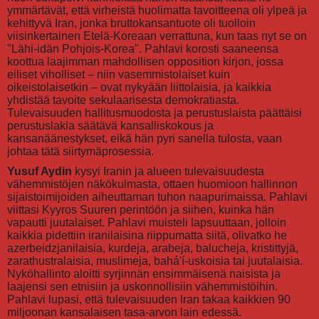
ymmärtävät, että virheistä huolimatta tavoitteena oli ylpeä ja
kehittyvä Iran, jonka bruttokansantuote oli tuolloin
viisinkertainen Etelä-Koreaan verrattuna, kun taas nyt se on
"Lähi-idän Pohjois-Korea". Pahlavi korosti saaneensa
koottua laajimman mahdollisen opposition kirjon, jossa
eiliset viholliset – niin vasemmistolaiset kuin
oikeistolaisetkin – ovat nykyään liittolaisia, ja kaikkia
yhdistää tavoite sekulaarisesta demokratiasta.
Tulevaisuuden hallitusmuodosta ja perustuslaista päättäisi
perustuslakia säätävä kansalliskokous ja
kansanäänestykset, eikä hän pyri sanella tulosta, vaan
johtaa tätä siirtymäprosessia.
Yusuf Aydin
kysyi Iranin ja alueen tulevaisuudesta
vähemmistöjen näkökulmasta, ottaen huomioon hallinnon
sijaistoimijoiden aiheuttaman tuhon naapurimaissa. Pahlavi
viittasi Kyyros Suuren perintöön ja siihen, kuinka hän
vapautti juutalaiset. Pahlavi muisteli lapsuuttaan, jolloin
kaikkia pidettiin iranilaisina riippumatta siitä, olivatko he
azerbeidzjanilaisia, kurdeja, arabeja, balucheja, kristittyjä,
zarathustralaisia, muslimeja, bahá'í-uskoisia tai juutalaisia.
Nyköhallinto aloitti syrjinnän ensimmäisenä naisista ja
laajensi sen etnisiin ja uskonnollisiin vähemmistöihin.
Pahlavi lupasi, että tulevaisuuden Iran takaa kaikkien 90
miljoonan kansalaisen tasa-arvon lain edessä.