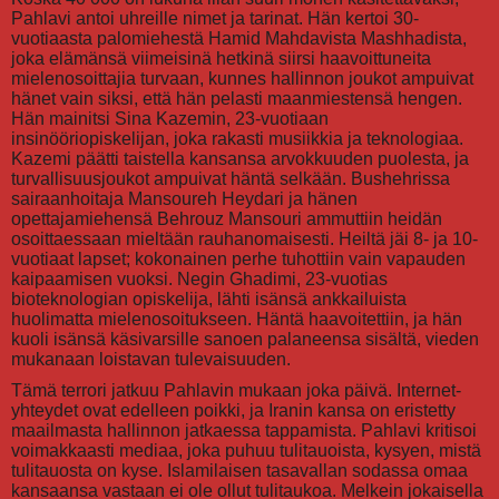
Pahlavi antoi uhreille nimet ja tarinat. Hän kertoi 30-
vuotiaasta palomiehestä Hamid Mahdavista Mashhadista,
joka elämänsä viimeisinä hetkinä siirsi haavoittuneita
mielenosoittajia turvaan, kunnes hallinnon joukot ampuivat
hänet vain siksi, että hän pelasti maanmiestensä hengen.
Hän mainitsi Sina Kazemin, 23-vuotiaan
insinööriopiskelijan, joka rakasti musiikkia ja teknologiaa.
Kazemi päätti taistella kansansa arvokkuuden puolesta, ja
turvallisuusjoukot ampuivat häntä selkään. Bushehrissa
sairaanhoitaja Mansoureh Heydari ja hänen
opettajamiehensä Behrouz Mansouri ammuttiin heidän
osoittaessaan mieltään rauhanomaisesti. Heiltä jäi 8- ja 10-
vuotiaat lapset; kokonainen perhe tuhottiin vain vapauden
kaipaamisen vuoksi. Negin Ghadimi, 23-vuotias
bioteknologian opiskelija, lähti isänsä ankkailuista
huolimatta mielenosoitukseen. Häntä haavoitettiin, ja hän
kuoli isänsä käsivarsille sanoen palaneensa sisältä, vieden
mukanaan loistavan tulevaisuuden.
Tämä terrori jatkuu Pahlavin mukaan joka päivä. Internet-
yhteydet ovat edelleen poikki, ja Iranin kansa on eristetty
maailmasta hallinnon jatkaessa tappamista. Pahlavi kritisoi
voimakkaasti mediaa, joka puhuu tulitauoista, kysyen, mistä
tulitauosta on kyse. Islamilaisen tasavallan sodassa omaa
kansaansa vastaan ei ole ollut tulitaukoa. Melkein jokaisella