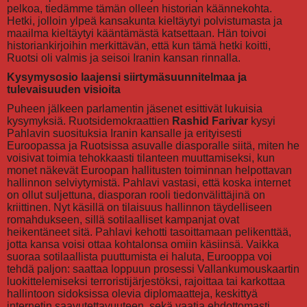
pelkoa, tiedämme tämän olleen historian käännekohta.
Hetki, jolloin ylpeä kansakunta kieltäytyi polvistumasta ja
maailma kieltäytyi kääntämästä katsettaan. Hän toivoi
historiankirjoihin merkittävän, että kun tämä hetki koitti,
Ruotsi oli valmis ja seisoi Iranin kansan rinnalla.
Kysymysosio laajensi siirtymäsuunnitelmaa ja
tulevaisuuden visioita
Puheen jälkeen parlamentin jäsenet esittivät lukuisia
kysymyksiä. Ruotsidemokraattien
Rashid Farivar
kysyi
Pahlavin suosituksia Iranin kansalle ja erityisesti
Euroopassa ja Ruotsissa asuvalle diasporalle siitä, miten he
voisivat toimia tehokkaasti tilanteen muuttamiseksi, kun
monet näkevät Euroopan hallitusten toiminnan helpottavan
hallinnon selviytymistä. Pahlavi vastasi, että koska internet
on ollut suljettuna, diasporan rooli tiedonvälittäjinä on
kriittinen. Nyt käsillä on tilaisuus hallinnon täydelliseen
romahdukseen, sillä sotilaalliset kampanjat ovat
heikentäneet sitä. Pahlavi kehotti tasoittamaan pelikenttää,
jotta kansa voisi ottaa kohtalonsa omiin käsiinsä. Vaikka
suoraa sotilaallista puuttumista ei haluta, Eurooppa voi
tehdä paljon: saattaa loppuun prosessi Vallankumouskaartin
luokittelemiseksi terroristijärjestöksi, rajoittaa tai karkottaa
hallintoon sidoksissa olevia diplomaatteja, keskittyä
internetin saavutettavuuteen, sekä vaatia ehdottomasti