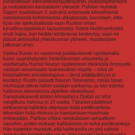
kohdistetaan iranilaistoisinajattelijoihin, juutalaisyhteisöön
ja ruotsalaisiin kansalaisiin yleisesti. Pahlavi muistutti
Säpon maaliskuun 3. päivänä antamasta kiireellisestä
varoituksesta kohonneesta uhkatasosta, korostaen, ettei
kyse ole spekulaatiosta vaan Ruotsin oman
turvallisuuspalvelun lausunnosta. Nämä rikollisverkostot
eivät hajoa, kun heidän tehtävänsä keskeytyy, vaan ne
jäävät aktiivisiksi yhteiskunnan ytimeen, muodostaen
jatkuvan uhan.
Vaikka Ruotsi on vastannut päättäväisesti rajoittamalla
Iranin suurlähetystön henkilökunnan viisumeita ja
asettamalla Hamid Nouryn syytteeseen rikoksista ihmisyyttä
vastaan universaalin tuomiovallan nojalla – mikä oli
historiallinen ennakkotapaus – tämä päättäväisyys ei
kestänyt. Ruotsi palautti Nouryn Teheraniin, missä toiset
murhaajat ottivat hänet vastaan sankarina, ja hän esiintyi
hallinnon televisiossa ylpeillen rikoksillaan.
Samanaikaisesti tohtori Ahmadreza Djalali on ollut
vangittuna Iranissa jo 10 vuotta. Tällaiset päätökset
rohkaisevat hallintoa ottamaan lisää panttivankeja,
tekemään lisää rikoksia ja haastamaan maailmaa
entisestään. Pahlavi viittasi ranskalaisen senaattorin
sanoihin, joiden mukaan hallituksista on tullut panttivankeja.
Hän kuitenkin muistutti, että hallituksilla on yhä valinta:
antautuako kiristykselle vai ei. Hän lainasi Vaclav Havelia,