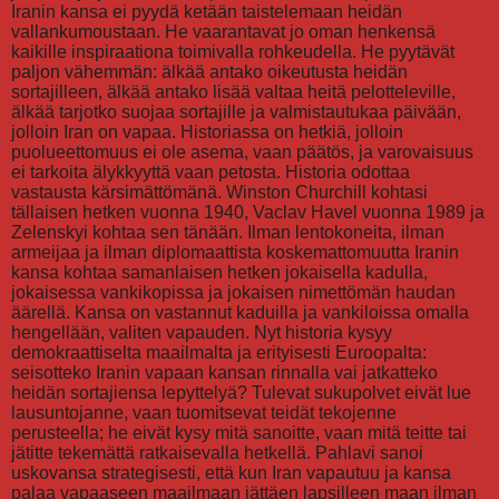
Iranin kansa ei pyydä ketään taistelemaan heidän
vallankumoustaan. He vaarantavat jo oman henkensä
kaikille inspiraationa toimivalla rohkeudella. He pyytävät
paljon vähemmän: älkää antako oikeutusta heidän
sortajilleen, älkää antako lisää valtaa heitä pelotteleville,
älkää tarjotko suojaa sortajille ja valmistautukaa päivään,
jolloin Iran on vapaa. Historiassa on hetkiä, jolloin
puolueettomuus ei ole asema, vaan päätös, ja varovaisuus
ei tarkoita älykkyyttä vaan petosta. Historia odottaa
vastausta kärsimättömänä. Winston Churchill kohtasi
tällaisen hetken vuonna 1940, Vaclav Havel vuonna 1989 ja
Zelenskyi kohtaa sen tänään. Ilman lentokoneita, ilman
armeijaa ja ilman diplomaattista koskemattomuutta Iranin
kansa kohtaa samanlaisen hetken jokaisella kadulla,
jokaisessa vankikopissa ja jokaisen nimettömän haudan
äärellä. Kansa on vastannut kaduilla ja vankiloissa omalla
hengellään, valiten vapauden. Nyt historia kysyy
demokraattiselta maailmalta ja erityisesti Euroopalta:
seisotteko Iranin vapaan kansan rinnalla vai jatkatteko
heidän sortajiensa lepyttelyä? Tulevat sukupolvet eivät lue
lausuntojanne, vaan tuomitsevat teidät tekojenne
perusteella; he eivät kysy mitä sanoitte, vaan mitä teitte tai
jätitte tekemättä ratkaisevalla hetkellä. Pahlavi sanoi
uskovansa strategisesti, että kun Iran vapautuu ja kansa
palaa vapaaseen maailmaan jättäen lapsilleen maan ilman