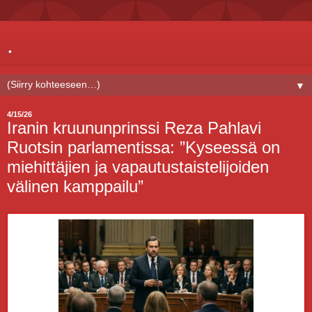
.
▼
4/15/26
Iranin kruununprinssi Reza Pahlavi
Ruotsin parlamentissa: ”Kyseessä on
miehittäjien ja vapautustaistelijoiden
välinen kamppailu”