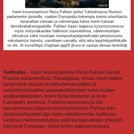
Iranin kruununprinssi Reza Pahlavi puhui Tukholmassa Ruotsin
parlamentin jäsenille, vaatien Euroopalta tiukempia toimia islamilaista
tasavaltaa vastaan ja vahvempaa tukea Iranin kansan
demokratiakamppailulle. Pahlavi linjasi laajassa kysymysosiossa
myös siirtymäkauden hallinnon suunnitelmia, vähemmistöjen
oikeuksia sekä visiotaan monipuoluejärjestelmään perustuvasta
sekulaarista Iranista, varoittaen samalla, että aika lepyttelypolitiikalle
on ohi.
Ai kuva/https://raphael.app/fi (kuva ei vastaa oikeaa henkilöä)
Tukholma
– Iranin kruununprinssi Reza Pahlavi vieraili
Ruotsin parlamentissa, Riksdagissa, missä hänet otettiin
lämpimästi vastaan kristillisdemokraattien ja
ruotsidemokraattien parlamenttiryhmien sekä muiden
aloitteentekijöiden, kuten Nima Rostamin ja Arvin
Kanapetin, toimesta. Puheenvuorossaan ja sitä
seuranneessa laajassa kysymysosiossa Pahlavi kävi
yksityiskohtaisesti läpi Iranin nykytilannetta, hallinnon
vastaisia mielenosoituksia sekä kansainvälisen yhteisön,
erityisesti Euroopan, roolia kriisin ratkaisemisessa.