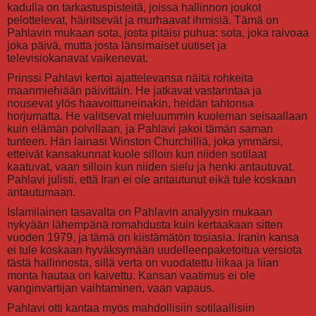
kadulla on tarkastuspisteitä, joissa hallinnon joukot
pelottelevat, häiritsevät ja murhaavat ihmisiä. Tämä on
Pahlavin mukaan sota, josta pitäisi puhua: sota, joka raivoaa
joka päivä, mutta josta länsimaiset uutiset ja
televisiokanavat vaikenevat.
Prinssi Pahlavi kertoi ajattelevansa näitä rohkeita
maanmiehiään päivittäin. He jatkavat vastarintaa ja
nousevat ylös haavoittuneinakin, heidän tahtonsa
horjumatta. He valitsevat mieluummin kuoleman seisaallaan
kuin elämän polvillaan, ja Pahlavi jakoi tämän saman
tunteen. Hän lainasi Winston Churchilliä, joka ymmärsi,
etteivät kansakunnat kuole silloin kun niiden sotilaat
kaatuvat, vaan silloin kun niiden sielu ja henki antautuvat.
Pahlavi julisti, että Iran ei ole antautunut eikä tule koskaan
antautumaan.
Islamilainen tasavalta on Pahlavin analyysin mukaan
nykyään lähempänä romahdusta kuin kertaakaan sitten
vuoden 1979, ja tämä on kiistämätön tosiasia. Iranin kansa
ei tule koskaan hyväksymään uudelleenpaketoitua versiota
tästä hallinnosta, sillä verta on vuodatettu liikaa ja liian
monta hautaa on kaivettu. Kansan vaatimus ei ole
vanginvartijan vaihtaminen, vaan vapaus.
Pahlavi otti kantaa myös mahdollisiin sotilaallisiin