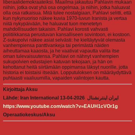
liberaalidemokraateiksi. Maailma jakautuu Pahlavin mukaan
niihin, jotka ovat yhä osa ongelmaa, ja niihin, jotka haluavat
olla osa ratkaisua. Mitä tulee nostalgiaan, Pahlavi selitti, että
kun nykynuoriso näkee kuvia 1970-luvun Iranista ja vertaa
niitä nykypäivään, he haluavat tuon menetetyn
mahdollisuuden takaisin. Pahlavi korosti vahvasti
politiikkansa perustuvan kansalliseen sovintoon, ei kostoon.
Z-sukupolvi näkee asiat selvästi: he kieltäytyvät olemasta
vanhempiensa panttivankeja tai perimästä näiden
aiheuttamaa kaaosta, ja he vaativat vapautta valita itse
oman tulevaisuutensa. Pahlavi on nähnyt vanhempien
sukupolvien edustajien katuvan tekojaan, ja hän on
kehottanut heitä siirtämään oppimansa läksyt nuorille, jotta
historia ei toistaisi itseään. Lopputuloksen on määräydyttävä
puhtaasti vaaliuurnilla, vapaiden valintojen kautta.
Kirjoittaja Aksu
Lähde: Iran International ايران اينترنشنال 2026-04-13
https://www.youtube.com/watch?v=EAUH1cVOr1g
Operaatiokeskus/Aksu