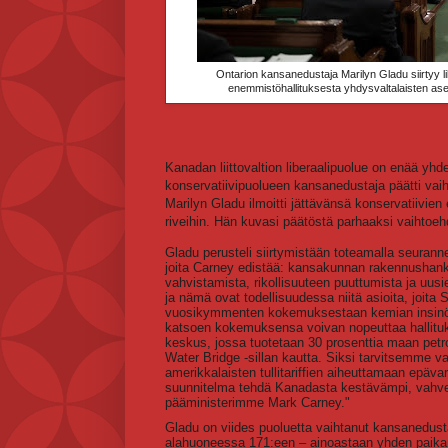
Ontarion kansanedustaja Marilyn Gladu siirtyy l
enemmistöhallituksesta yhdysvaltalaisten aset
Kanadan liittovaltion liberaalipuolue on enää y
konservatiivipuolueen kansanedustaja päätti vai
Marilyn Gladu ilmoitti jättävänsä konservatiivie
riveihin. Hän kuvasi päätöstä parhaaksi vaihtoehd
Gladu perusteli siirtymistään toteamalla seuranne
joita Carney edistää: kansakunnan rakennushank
vahvistamista, rikollisuuteen puuttumista ja uusi
ja nämä ovat todellisuudessa niitä asioita, joit
vuosikymmenten kokemuksestaan kemian insinööri
katsoen kokemuksensa voivan nopeuttaa hallituks
keskus, jossa tuotetaan 30 prosenttia maan petro
Water Bridge -sillan kautta. Siksi tarvitsemme 
amerikkalaisten tullitariffien aiheuttamaan epäv
suunnitelma tehdä Kanadasta kestävämpi, vahvem
pääministerimme Mark Carney."
Gladu on viides puoluetta vaihtanut kansanedust
alahuoneessa 171:een – ainoastaan yhden paikan