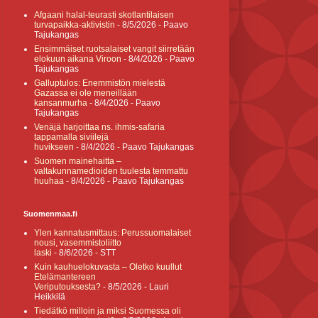
Afgaani halal-teurasti skotlantilaisen
turvapaikka-aktivistin
- 8/5/2026
- Paavo
Tajukangas
Ensimmäiset ruotsalaiset vangit siirretään
elokuun aikana Viroon
- 8/4/2026
- Paavo
Tajukangas
Galluptulos: Enemmistön mielestä
Gazassa ei ole meneillään
kansanmurha
- 8/4/2026
- Paavo
Tajukangas
Venäjä harjoittaa ns. ihmis-safaria
tappamalla siviilejä
huvikseen
- 8/4/2026
- Paavo Tajukangas
Suomen mainehaitta –
valtakunnamedioiden tuulesta temmattu
huuhaa
- 8/4/2026
- Paavo Tajukangas
Suomenmaa.fi
Ylen kannatusmittaus: Perussuomalaiset
nousi, vasemmistoliitto
laski
- 8/6/2026
- STT
Kuin kauhuelokuvasta – Oletko kuullut
Etelämantereen
Veriputouksesta?
- 8/5/2026
- Lauri
Heikkilä
Tiedätkö milloin ja miksi Suomessa oli