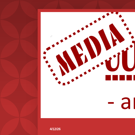
.
4/12/26