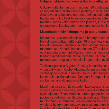
Calgaryn eläintarhan uusi jääkarhu esittäytyy
Calgaryn eläintarhan uusin asukas, 20-vuotias ja
esiintymisensä. Karanteenin päätyttyä Yellie sii
Seuraavana askeleena on tutustuminen eläintarh
haistaneet ja kuulleet toisensa visuaalisten estei
tapahtuu lähes kaksi vuotta sen jälkeen, kun elä
seurauksena kärsittyään murskautuneesta henki
Maatalouden hävikkiongelma ja puolustuste
Maatalous- ja elintarvikealalla on herätty huom
Nickel huomauttaa, että peräti 46 prosenttia kana
Nickelin mukaan ongelma ei johdu ainoastaan kul
tehottomuus. Kanada laahaa muiden G7-maiden pe
ovat parasta ennen -päiväykset, jotka aiheuttava
laadun turvallisuuteen. Nickel peräänkuuluttaa m
ruokaturvastrategiaa ei voi olla ilman ruokahävikk
Teollisuuspuolella Algoma Steel ja kanadalainen
yhteisyrityksen, Roshel Algoma Defensen. Uusi 
sotilasajoneuvoihin ja muihin teollisuuden tarpe
koneistuksen Kanadassa. Ontarion Bramptonissa 
sotilas- ja lainvalvonta-asiakkaille.
Maailmanlaajuisten jännitteiden kasvaessa asiantu
yhtiöitä uudessa valossa, vaikka jotkut välttävät
sijoitusjohtaja Brian Madden katsoo geopoliitti
puolustusbudjetointia lähitulevaisuudessa. Madde
tai Northrop Grummanin, lisäksi kanadalaisia yht
yrityksiä hyötymään kasvavista puolustusmenois
ovat hyväksyneet Foran Miningin 3,8 miljardin do