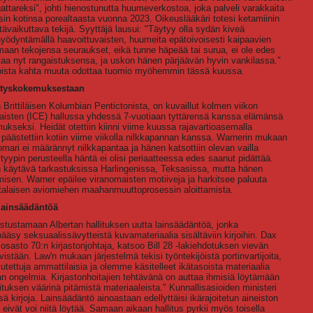
attareksi", johti hienostunutta huumeverkostoa, joka palveli varakkaita
esin kotinsa porealtaasta vuonna 2023. Oikeuslääkäri totesi ketamiinin
ävaikuttava tekijä. Syyttäjä lausui: "Täytyy olla sydän kiveä
yödyntämällä haavoittuvaisten, huumeita epätoivoisesti kaipaavien
maan tekojensa seuraukset, eikä tunne häpeää tai surua, ei ole edes
ohtaa nyt rangaistuksensa, ja uskon hänen pärjäävän hyvin vankilassa."
 joista kahta muuta odottaa tuomio myöhemmin tässä kuussa.
dätyskokemuksestaan
Brittiläisen Kolumbian Pentictonista, on kuvaillut kolmen viikon
isten (ICE) hallussa yhdessä 7-vuotiaan tyttärensä kanssa elämänsä
seksi. Heidät otettiin kiinni viime kuussa rajavartioasemalla
äästettiin kotiin viime viikolla nilkkapannan kanssa. Warnerin mukaan
mari ei määrännyt nilkkapantaa ja hänen katsottiin olevan vailla
ypin perusteella häntä ei olisi periaatteessa edes saanut pidättää.
n käytävä tarkastuksissa Harlingenissa, Teksasissa, mutta hänen
umisen. Warner epäilee viranomaisten motiiveja ja harkitsee paluuta
ltalaisen aviomiehen maahanmuuttoprosessin aloittamista.
 lainsäädäntöä
vastustamaan Albertan hallituksen uutta lainsäädäntöä, jonka
pääsy seksuaalissävytteistä kuvamateriaalia sisältäviin kirjoihin. Dax
osasto 70:n kirjastonjohtaja, katsoo Bill 28 -lakiehdotuksen vievän
istään. Law'n mukaan järjestelmä tekisi työntekijöistä portinvartijoita,
tettuja ammattilaisia ja olemme käsitelleet ikätasoista materiaalia
ongelmia. Kirjastonhoitajien tehtävänä on auttaa ihmisiä löytämään
llituksen väärinä pitämistä materiaaleista." Kunnallisasioiden ministeri
sä kirjoja. Lainsäädäntö ainoastaan edellyttäisi ikärajoitetun aineiston
 eivät voi niitä löytää. Samaan aikaan hallitus pyrkii myös toisella