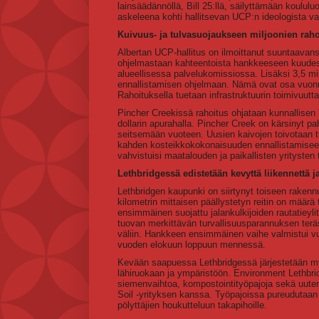
lainsäädännöllä, Bill 25:llä, säilyttämään koululuo
askeleena kohti hallitsevan UCP:n ideologista v
Kuivuus- ja tulvasuojaukseen miljoonien raho
Albertan UCP-hallitus on ilmoittanut suuntaavans
ohjelmastaan kahteentoista hankkeeseen kuudes
alueellisessa palvelukomissiossa. Lisäksi 3,5 mi
ennallistamisen ohjelmaan. Nämä ovat osa vuonna 
Rahoituksella tuetaan infrastruktuurin toimivuutt
Pincher Creekissä rahoitus ohjataan kunnallise
dollarin apurahalla. Pincher Creek on kärsinyt pah
seitsemään vuoteen. Uusien kaivojen toivotaan t
kahden kosteikkokokonaisuuden ennallistamiseen
vahvistuisi maatalouden ja paikallisten yritysten
Lethbridgessä edistetään kevyttä liikennettä 
Lethbridgen kaupunki on siirtynyt toiseen raken
kilometrin mittaisen päällystetyn reitin on määrä
ensimmäinen suojattu jalankulkijoiden rautatieyli
tuovan merkittävän turvallisuusparannuksen terä
väliin. Hankkeen ensimmäinen vaihe valmistui vu
vuoden elokuun loppuun mennessä.
Kevään saapuessa Lethbridgessä järjestetään m
lähiruokaan ja ympäristöön. Environment Lethbr
siemenvaihtoa, kompostointityöpajoja sekä uute
Soil -yrityksen kanssa. Työpajoissa pureudut
pölyttäjien houkutteluun takapihoille.