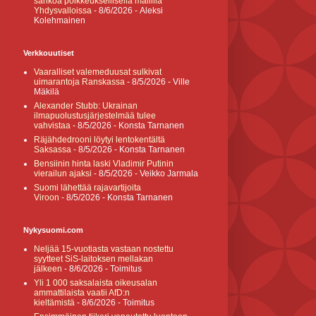
sähköä poikkeuksellisella mallilla
Yhdysvalloissa
- 8/6/2026
- Aleksi
Kolehmainen
Verkkouutiset
Vaaralliset valemeduusat sulkivat
uimarantoja Ranskassa
- 8/5/2026
- Ville
Mäkilä
Alexander Stubb: Ukrainan
ilmapuolustusjärjestelmää tulee
vahvistaa
- 8/5/2026
- Konsta Tarnanen
Räjähdedrooni löytyi lentokentältä
Saksassa
- 8/5/2026
- Konsta Tarnanen
Bensiinin hinta laski Vladimir Putinin
vierailun ajaksi
- 8/5/2026
- Veikko Jarmala
Suomi lähettää rajavartijoita
Viroon
- 8/5/2026
- Konsta Tarnanen
Nykysuomi.com
Neljää 15-vuotiasta vastaan nostettu
syytteet SiS-laitoksen mellakan
jälkeen
- 8/6/2026
- Toimitus
Yli 1 000 saksalaista oikeusalan
ammattilaista vaatii AfD:n
kieltämistä
- 8/6/2026
- Toimitus