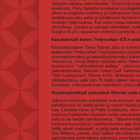
Jasveen Sangha, jota kutsuttiin "Ketamiinikuning
asiakkaita. Perry löydettiin kuolleena Los Angel
olleen ensisijainen kuolinsyy ja hukkumisen myöt
herätäkseen joka aamu ja tehdäkseen bisnestä h
ihmisten riippuvuuksia. Kun sitten joutuu kohtaa
inhimillinen. Sangha on selvästi inhimillinen, k
Sangha oli yksi tapauksen viidestä syytetystä,
Kanadalaisäiti kertoo Yhdysvaltain ICE:n pi
Kanadalaisnainen Tanya Warner, joka on kotoisin 
pidätystään Yhdysvaltain maahanmuuttoviranoma
stressaavimmaksi ja traumatisoivimmaksi kokemuk
Teksasissa, missä Warner nykyään asuu. Hänet p
kyseessä on "vaihtoehtoinen pidätys", vaikka tuo
pakenemisriskiä. Warnerin Green Card -hakemusty
"Olen kauhuissani", Warner kertoi. Molempien o
nilkkapantansa sallii vain 75 mailin säteen liikk
Kanadaan, mikä puolestaan tarkoittaisi yhdysva
Kirjastotyöntekijät vastustavat Albertan uutta
Julkisten kirjastojen työntekijät ovat nousseet 
tarkoituksena on estää lasten ja nuorten teinien 
Law, Canadian Union of Public Employees -liiton 
kirjastotyöntekijöiden huomion heidän perustehtäv
mikä ei ole heidän tarkoituksensa. "Olemme koulu
koskevia kysymyksiä vuosikymmenten ajan ilman 
heille oikeat materiaalit, ei pitää heitä erossa ha
Dan Williams painotti, ettei hallitus ole kieltämäs
säilyttämistä tiskin takana paikassa, josta lapset