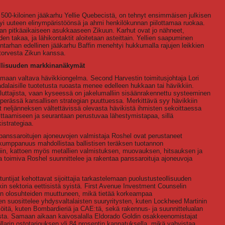
 500-kiloinen jääkarhu Yellie Quebecistä, on tehnyt ensimmäisen julkisen
rtyi uuteen elinympäristöönsä ja ahmi henkilökunnan piilottamaa ruokaa.
an pitkäaikaiseen asukkaaseen Zikuun. Karhut ovat jo nähneet,
den takaa, ja lähikontaktit aloitetaan asteittain. Yellien saapuminen
intarhan edellinen jääkarhu Baffin menehtyi hukkumalla rajujen leikkien
torvesta Zikun kanssa.
ollisuuden markkinanäkymät
aamaan valtava hävikkiongelma. Second Harvestin toimitusjohtaja Lori
dalaisille tuotetusta ruoasta menee edelleen hukkaan tai hävikkiin.
uttajista, vaan kyseessä on jakelumalliin sisäänrakennettu systeeminen
rässä kansallisen strategian puuttuessa. Merkittävä syy hävikkiin
t neljänneksen vältettävissä olevasta hävikistä ihmisten sekoittaessa
ittaamiseen ja seurantaan perustuvaa lähestymistapaa, sillä
istrategiaa.
 panssaroitujen ajoneuvojen valmistaja Roshel ovat perustaneet
kumppanuus mahdollistaa ballistisen teräksen tuotannon
isiin, kattoen myös metallien valmistuksen, muovauksen, hitsauksen ja
toimiva Roshel suunnittelee ja rakentaa panssaroituja ajoneuvoja
ntijat kehottavat sijoittajia tarkastelemaan puolustusteollisuuden
kin sektoria eettisistä syistä. First Avenue Investment Counselin
sten olosuhteiden muuttuneen, mikä tietää korkeampaa
n suosittelee yhdysvaltalaisten suuryritysten, kuten Lockheed Martinin
iöitä, kuten Bombardieriä ja CAE:tä, sekä rakennus- ja suunnittelualan
ta. Samaan aikaan kaivosalalla Eldorado Goldin osakkeenomistajat
llarin ostotarjouksen yli 84 prosentin kannatuksella, mikä vahvistaa