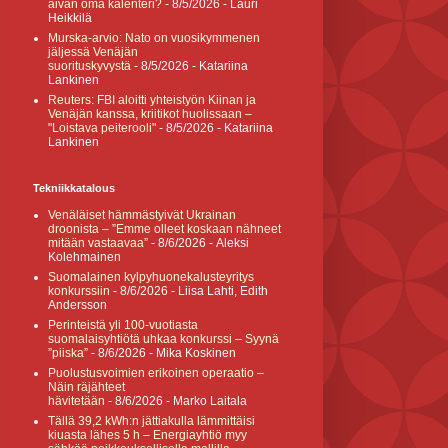
aivan oma kalenteri?
- 8/5/2026
- Lauri
Heikkilä
Murska-arvio: Nato on vuosikymmenen
jäljessä Venäjän
suorituskyvystä
- 8/5/2026
- Katariina
Lankinen
Reuters: FBI aloitti yhteistyön Kiinan ja
Venäjän kanssa, kriitikot huolissaan –
"Loistava peiterooli"
- 8/5/2026
- Katariina
Lankinen
Tekniikkatalous
Venäläiset hämmästyivät Ukrainan
droonista – ”Emme olleet koskaan nähneet
mitään vastaavaa”
- 8/6/2026
- Aleksi
Kolehmainen
Suomalainen kylpyhuonekalusteyritys
konkurssiin
- 8/6/2026
- Liisa Lahti, Edith
Andersson
Perinteistä yli 100-vuotiasta
suomalaisyhtiötä uhkaa konkurssi – Syynä
”piiska”
- 8/6/2026
- Mika Koskinen
Puolustusvoimien erikoinen operaatio –
Näin räjähteet
hävitetään
- 8/6/2026
- Marko Laitala
Tällä 39,2 kWh:n jättiakulla lämmittäisi
kiuasta lähes 5 h – Energiayhtiö myy