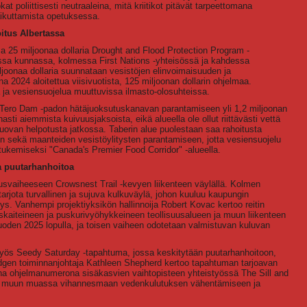
kat poliittisesti neutraaleina, mitä kriitikot pitävät tarpeettomana
aikuttamista opetuksessa.
itus Albertassa
a 25 miljoonaa dollaria Drought and Flood Protection Program -
sa kunnassa, kolmessa First Nations -yhteisössä ja kahdessa
ljoonaa dollaria suunnataan vesistöjen elinvoimaisuuden ja
2024 aloitettua viisivuotista, 125 miljoonan dollarin ohjelmaa.
a ja vesiensuojelua muuttuvissa ilmasto-olosuhteissa.
n Tero Dam -padon hätäjuoksutuskanavan parantamiseen yli 1,2 miljoonan
asti aiemmista kuivuusjaksoista, eikä alueella ole ollut riittävästi vettä
uovan helpotusta jatkossa. Taberin alue puolestaan saa rahoitusta
 sekä maanteiden vesistöylitysten parantamiseen, jotta vesiensuojelu
 tukemiseksi "Canada's Premier Food Corridor" -alueella.
ja puutarhanhoitoa
nusvaiheeseen Crowsnest Trail -kevyen liikenteen väylällä. Kolmen
 tarjota turvallinen ja sujuva kulkuväylä, johon kuuluu kaupungin
tys. Vanhempi projektiyksikön hallinnoija Robert Kovac kertoo reitin
skaiteineen ja puskurivyöhykkeineen teollisuusalueen ja muun liikenteen
oden 2025 lopulla, ja toisen vaiheen odotetaan valmistuvan kuluvan
yös Seedy Saturday -tapahtuma, jossa keskitytään puutarhanhoitoon,
idgen toiminnanjohtaja Kathleen Shepherd kertoo tapahtuman tarjoavan
na ohjelmanumerona sisäkasvien vaihtopisteen yhteistyössä The Sill and
aan muun muassa vihannesmaan vedenkulutuksen vähentämiseen ja