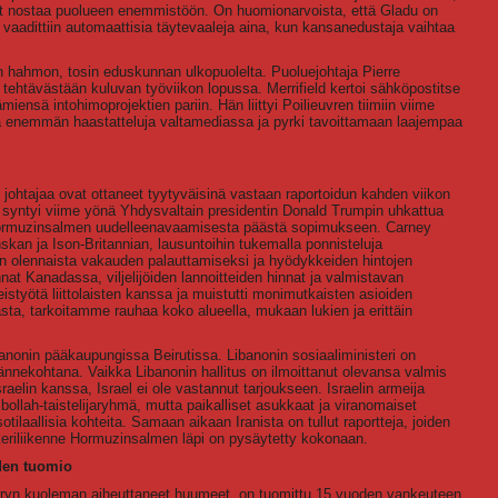
vat nostaa puolueen enemmistöön. On huomionarvoista, että Gladu on
aadittiin automaattisia täytevaaleja aina, kun kansanedustaja vaihtaa
 hahmon, tosin eduskunnan ulkopuolelta. Puoluejohtaja Pierre
aa tehtävästään kuluvan työviikon lopussa. Merrifield kertoi sähköpostitse
iensä intohimoprojektien pariin. Hän liittyi Poilieuvren tiimiin viime
aa enemmän haastatteluja valtamediassa ja pyrki tavoittamaan laajempaa
ohtajaa ovat ottaneet tyytyväisinä vastaan raportoidun kahden viikon
us syntyi viime yönä Yhdysvaltain presidentin Donald Trumpin uhkattua
sen Hormuzinsalmen uudelleenavaamisesta päästä sopimukseen. Carney
skan ja Ison-Britannian, lausuntoihin tukemalla ponnisteluja
 olennaista vakauden palauttamiseksi ja hyödykkeiden hintojen
nat Kanadassa, viljelijöiden lannoitteiden hinnat ja valmistavan
eistyötä liittolaisten kanssa ja muistutti monimutkaisten asioiden
ta, tarkoitamme rauhaa koko alueella, mukaan lukien ja erittäin
anonin pääkaupungissa Beirutissa. Libanonin sosiaaliministeri on
äännekohtana. Vaikka Libanonin hallitus on ilmoittanut olevansa valmis
aelin kanssa, Israel ei ole vastannut tarjoukseen. Israelin armeija
zbollah-taistelijaryhmä, mutta paikalliset asukkaat ja viranomaiset
ilaallisia kohteita. Samaan aikaan Iranista on tullut raportteja, joiden
keriliikenne Hormuzinsalmen läpi on pysäytetty kokonaan.
den tuomio
rryn kuoleman aiheuttaneet huumeet, on tuomittu 15 vuoden vankeuteen.