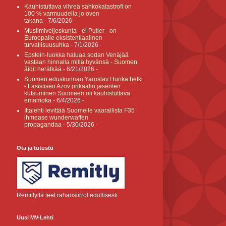
Kauhistuttava vihreä sähkökatastrofi on
100 % varmuudella jo oven
takana
- 7/6/2026
-
Muslimiveljeskunta - ei Putler - on
Euroopalle eksistentiaalinen
turvallisuusuhka
- 7/1/2026
-
Epstein-luokka haluaa sodan Venäjää
vastaan hinnalla millä hyvänsä - Suomen
äidit herätkää
- 6/21/2026
-
Suomen eduskunnan Yaroslav Hunka hetki
- Fasistisen Azov prikaatin jäsenten
kutsuminen Suomeen oli kauhistuttava
emämoka
- 6/4/2026
-
Iltalehti levittää Suomelle vaarallista F35
ihmease wunderwaffen
propagandaa
- 5/30/2026
-
Ota ja tutustu
Remitlyllä teet rahansiirrot edullisesti
Uusi MV-Lehti