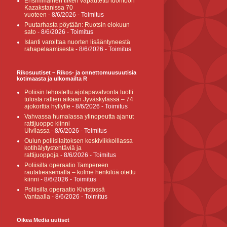
Ensimmäinen tiikeri vapautettu luontoon
Kazakstanissa 70
vuoteen
- 8/6/2026
- Toimitus
Puutarhasta pöytään: Ruotsin elokuun
sato
- 8/6/2026
- Toimitus
Islanti varoittaa nuorten lisääntyneestä
rahapelaamisesta
- 8/6/2026
- Toimitus
Rikosuutiset – Rikos- ja onnettomuusuutisia
kotimaasta ja ulkomailta R
Poliisin tehostettu ajotapavalvonta tuotti
tulosta rallien aikaan Jyväskylässä – 74
ajokorttia hyllylle
- 8/6/2026
- Toimitus
Vahvassa humalassa ylinopeutta ajanut
rattijuoppo kiinni
Ulvilassa
- 8/6/2026
- Toimitus
Oulun poliisilaitoksen keskiviikkoillassa
kotihälytystehtäviä ja
rattijuoppoja
- 8/6/2026
- Toimitus
Poliisilla operaatio Tampereen
rautatieasemalla – kolme henkilöä otettu
kiinni
- 8/6/2026
- Toimitus
Poliisilla operaatio Kivistössä
Vantaalla
- 8/6/2026
- Toimitus
Oikea Media uutiset