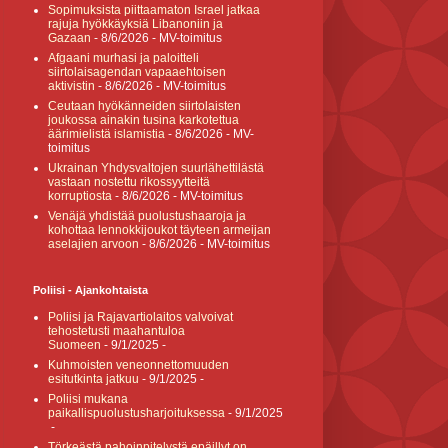
Sopimuksista piittaamaton Israel jatkaa
rajuja hyökkäyksiä Libanoniin ja
Gazaan
- 8/6/2026
- MV-toimitus
Afgaani murhasi ja paloitteli
siirtolaisagendan vapaaehtoisen
aktivistin
- 8/6/2026
- MV-toimitus
Ceutaan hyökänneiden siirtolaisten
joukossa ainakin tusina karkotettua
äärimielistä islamistia
- 8/6/2026
- MV-
toimitus
Ukrainan Yhdysvaltojen suurlähettilästä
vastaan nostettu rikossyytteitä
korruptiosta
- 8/6/2026
- MV-toimitus
Venäjä yhdistää puolustushaaroja ja
kohottaa lennokkijoukot täyteen armeijan
aselajien arvoon
- 8/6/2026
- MV-toimitus
Poliisi - Ajankohtaista
Poliisi ja Rajavartiolaitos valvoivat
tehostetusti maahantuloa
Suomeen
- 9/1/2025
-
Kuhmoisten veneonnettomuuden
esitutkinta jatkuu
- 9/1/2025
-
Poliisi mukana
paikallispuolustusharjoituksessa
- 9/1/2025
-
Törkeästä pahoinpitelystä epäillyt on