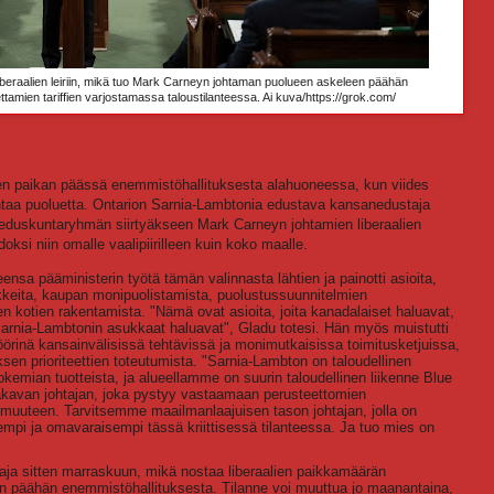
iberaalien leiriin, mikä tuo Mark Carneyn johtaman puolueen askeleen päähän
tamien tariffien varjostamassa taloustilanteessa. Ai kuva/
https://grok.com/
hden paikan päässä enemmistöhallituksesta alahuoneessa, kun viides
htaa puoluetta. Ontarion Sarnia-Lambtonia edustava kansanedustaja
n eduskuntaryhmän siirtyäkseen Mark Carneyn johtamien liberaalien
oksi niin omalle vaalipiirilleen kuin koko maalle.
ensa pääministerin työtä tämän valinnasta lähtien ja painotti asioita,
keita, kaupan monipuolistamista, puolustussuunnitelmien
en kotien rakentamista. "Nämä ovat asioita, joita kanadalaiset haluavat,
a Sarnia-Lambtonin asukkaat haluavat", Gladu totesi. Hän myös muistutti
nä kansainvälisissä tehtävissä ja monimutkaisissa toimitusketjuissa,
en prioriteettien toteutumista. "Sarnia-Lambton on taloudellinen
kemian tuotteista, ja alueellamme on suurin taloudellinen liikenne Blue
vakavan johtajan, joka pystyy vastaamaan perusteettomien
armuuteen. Tarvitsemme maailmanlaajuisen tason johtajan, jolla on
pi ja omavaraisempi tässä kriittisessä tilanteessa. Ja tuo mies on
aja sitten marraskuun, mikä nostaa liberaalien paikkamäärän
 päähän enemmistöhallituksesta. Tilanne voi muuttua jo maanantaina,