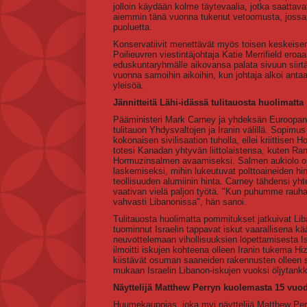
jolloin käydään kolme täytevaalia, jotka saatta
aiemmin tänä vuonna tukenut vetoomusta, jossa v
puoluetta.
Konservatiivit menettävät myös toisen keskeisen
Poilieuvren viestintäjohtaja Katie Merrifield ero
eduskuntaryhmälle aikovansa palata sivuun siirtäm
vuonna samoihin aikoihin, kun johtaja alkoi ant
yleisöä.
Jännitteitä Lähi-idässä tulitauosta huolimatta
Pääministeri Mark Carney ja yhdeksän Euroopan j
tulitauon Yhdysvaltojen ja Iranin välillä. Sopim
kokonaisen sivilisaation tuholla, ellei kriitti
totesi Kanadan yhtyvän liittolaistensa, kuten Ran
Hormuzinsalmen avaamiseksi. Salmen aukiolo on
laskemiseksi, mihin lukeutuvat polttoaineiden hin
teollisuuden alumiinin hinta. Carney tähdensi yht
vaativan vielä paljon työtä. "Kun puhumme rauhas
vahvasti Libanonissa", hän sanoi.
Tulitauosta huolimatta pommitukset jatkuivat Lib
tuominnut Israelin tappavat iskut vaarallisena k
neuvottelemaan vihollisuuksien lopettamisesta Isr
ilmoitti iskujen kohteena olleen Iranin tukema Hi
kiistävät osuman saaneiden rakennusten olleen sot
mukaan Israelin Libanon-iskujen vuoksi öljytank
Näyttelijä Matthew Perryn kuolemasta 15 vuo
Huumekauppias, joka myi näyttelijä Matthew Pe