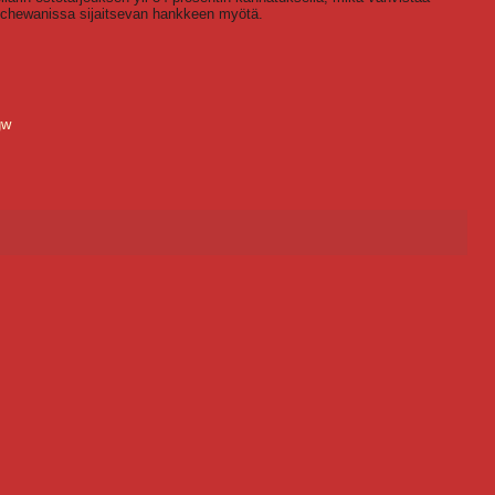
atchewanissa sijaitsevan hankkeen myötä.
gw