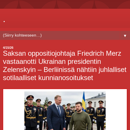
.
▼
4/15/26
Saksan oppositiojohtaja Friedrich Merz
vastaanotti Ukrainan presidentin
Zelenskyin – Berliinissä nähtiin juhlalliset
sotilaalliset kunnianosoitukset