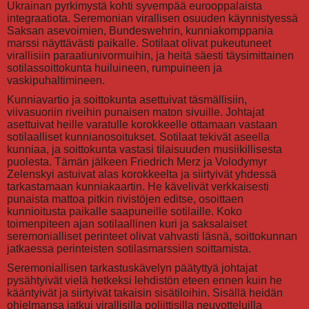
Ukrainan pyrkimystä kohti syvempää eurooppalaista
integraatiota. Seremonian virallisen osuuden käynnistyessä
Saksan asevoimien, Bundeswehrin, kunniakomppania
marssi näyttävästi paikalle. Sotilaat olivat pukeutuneet
virallisiin paraatiunivormuihin, ja heitä säesti täysimittainen
sotilassoittokunta huiluineen, rumpuineen ja
vaskipuhaltimineen.
Kunniavartio ja soittokunta asettuivat täsmällisiin,
viivasuoriin riveihin punaisen maton sivuille. Johtajat
asettuivat heille varatulle korokkeelle ottamaan vastaan
sotilaalliset kunnianosoitukset. Sotilaat tekivät aseella
kunniaa, ja soittokunta vastasi tilaisuuden musiikillisesta
puolesta. Tämän jälkeen Friedrich Merz ja Volodymyr
Zelenskyi astuivat alas korokkeelta ja siirtyivät yhdessä
tarkastamaan kunniakaartin. He kävelivät verkkaisesti
punaista mattoa pitkin rivistöjen editse, osoittaen
kunnioitusta paikalle saapuneille sotilaille. Koko
toimenpiteen ajan sotilaallinen kuri ja saksalaiset
seremonialliset perinteet olivat vahvasti läsnä, soittokunnan
jatkaessa perinteisten sotilasmarssien soittamista.
Seremoniallisen tarkastuskävelyn päätyttyä johtajat
pysähtyivät vielä hetkeksi lehdistön eteen ennen kuin he
kääntyivät ja siirtyivät takaisin sisätiloihin. Sisällä heidän
ohjelmansa jatkui virallisilla poliittisilla neuvotteluilla