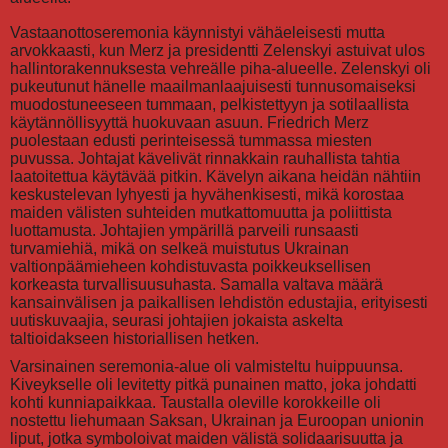
Vastaanottoseremonia käynnistyi vähäeleisesti mutta
arvokkaasti, kun Merz ja presidentti Zelenskyi astuivat ulos
hallintorakennuksesta vehreälle piha-alueelle. Zelenskyi oli
pukeutunut hänelle maailmanlaajuisesti tunnusomaiseksi
muodostuneeseen tummaan, pelkistettyyn ja sotilaallista
käytännöllisyyttä huokuvaan asuun. Friedrich Merz
puolestaan edusti perinteisessä tummassa miesten
puvussa. Johtajat kävelivät rinnakkain rauhallista tahtia
laatoitettua käytävää pitkin. Kävelyn aikana heidän nähtiin
keskustelevan lyhyesti ja hyvähenkisesti, mikä korostaa
maiden välisten suhteiden mutkattomuutta ja poliittista
luottamusta. Johtajien ympärillä parveili runsaasti
turvamiehiä, mikä on selkeä muistutus Ukrainan
valtionpäämieheen kohdistuvasta poikkeuksellisen
korkeasta turvallisuusuhasta. Samalla valtava määrä
kansainvälisen ja paikallisen lehdistön edustajia, erityisesti
uutiskuvaajia, seurasi johtajien jokaista askelta
taltioidakseen historiallisen hetken.
Varsinainen seremonia-alue oli valmisteltu huippuunsa.
Kiveykselle oli levitetty pitkä punainen matto, joka johdatti
kohti kunniapaikkaa. Taustalla oleville korokkeille oli
nostettu liehumaan Saksan, Ukrainan ja Euroopan unionin
liput, jotka symboloivat maiden välistä solidaarisuutta ja