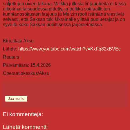
suljettujen ovien takana. Vaikka julkisia linjapuheita ei tässä
ulkoilmatilaisuudessa pidetty, jo pelkkä sotilaallisten
kunnianosoitusten laajuus ja Merzin rooli isäntänä viestivät
selvästi, että Saksan tuki Ukrainalle ylittää puoluerajat ja on
syvällä koko Saksan poliittisessa järjestelmässä.
Kirjoittaja Aksu
Lähde:
https://www.youtube.com/watch?v=KxFq82xBVEc
Reuters
Päivämäärä: 15.4.2026
Operaatiokeskus/Aksu
Jaa muille
Ei kommentteja:
Lähetä kommentti