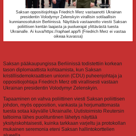
Saksan oppositiojohtaja Friedrich Merz vastaanotti Ukrainan
presidentin Volodymyr Zelenskyin virallisin sotilaallisin
kunnianosoituksin Berliinissä. Näyttävä vastaanotto viestii Saksan
poliittisen kentän laajasta ja puoluerajat ylittävästä tuesta
Ukrainalle.
Ai kuva/https://raphael.app/fi (
Friedrich Merz ei vastaa
oikeaa kuvassa)
Saksan pääkaupungissa Berliinissä todistettiin korkean
tason diplomaattista kohtaamista, kun Saksan
kristillisdemokraattisen unionin (CDU) puheenjohtaja ja
oppositiojohtaja Friedrich Merz otti virallisesti vastaan
Ukrainan presidentin Volodymyr Zelenskyin.
Tapaaminen on vahva poliittinen viesti Saksan poliittisen
johdon, myös opposition, vankasta ja horjumattomasta
tuesta sotaa käyvälle Ukrainalle. Uutistoimisto Reutersin
taltioima lähes puolituntinen lähetys näyttää
yksityiskohtaisesti, kuinka tarkkaan varjeltu ja protokollan
mukainen seremonia eteni Saksan hallintokorttelien
alueella.