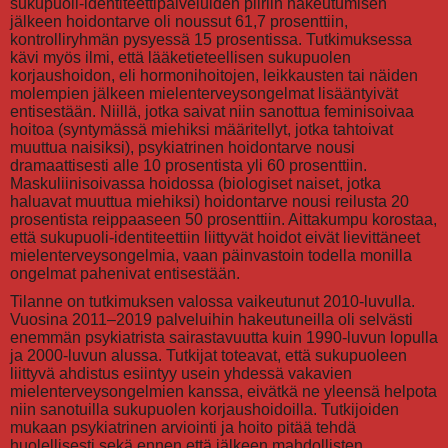
sukupuoli-identiteettipalveluiden piiriin hakeutumisen
jälkeen hoidontarve oli noussut 61,7 prosenttiin,
kontrolliryhmän pysyessä 15 prosentissa. Tutkimuksessa
kävi myös ilmi, että lääketieteellisen sukupuolen
korjaushoidon, eli hormonihoitojen, leikkausten tai näiden
molempien jälkeen mielenterveysongelmat lisääntyivät
entisestään. Niillä, jotka saivat niin sanottua feminisoivaa
hoitoa (syntymässä miehiksi määritellyt, jotka tahtoivat
muuttua naisiksi), psykiatrinen hoidontarve nousi
dramaattisesti alle 10 prosentista yli 60 prosenttiin.
Maskuliinisoivassa hoidossa (biologiset naiset, jotka
haluavat muuttua miehiksi) hoidontarve nousi reilusta 20
prosentista reippaaseen 50 prosenttiin. Aittakumpu korostaa,
että sukupuoli-identiteettiin liittyvät hoidot eivät lievittäneet
mielenterveysongelmia, vaan päinvastoin todella monilla
ongelmat pahenivat entisestään.
Tilanne on tutkimuksen valossa vaikeutunut 2010-luvulla.
Vuosina 2011–2019 palveluihin hakeutuneilla oli selvästi
enemmän psykiatrista sairastavuutta kuin 1990-luvun lopulla
ja 2000-luvun alussa. Tutkijat toteavat, että sukupuoleen
liittyvä ahdistus esiintyy usein yhdessä vakavien
mielenterveysongelmien kanssa, eivätkä ne yleensä helpota
niin sanotuilla sukupuolen korjaushoidoilla. Tutkijoiden
mukaan psykiatrinen arviointi ja hoito pitää tehdä
huolellisesti sekä ennen että jälkeen mahdollisten