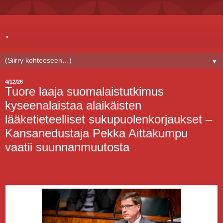
.
▼
4/12/26
Tuore laaja suomalaistutkimus
kyseenalaistaa alaikäisten
lääketieteelliset sukupuolenkorjaukset –
Kansanedustaja Pekka Aittakumpu
vaatii suunnanmuutosta