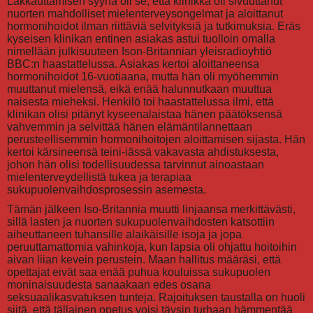
Lakkauttamisen syynä oli se, että klinikka oli sivuuttanut
nuorten mahdolliset mielenterveysongelmat ja aloittanut
hormonihoidot ilman riittäviä selvityksiä ja tutkimuksia. Eräs
kyseisen klinikan entinen asiakas astui tuolloin omalla
nimellään julkisuuteen Ison-Britannian yleisradioyhtiö
BBC:n haastattelussa. Asiakas kertoi aloittaneensa
hormonihoidot 16-vuotiaana, mutta hän oli myöhemmin
muuttanut mielensä, eikä enää halunnutkaan muuttua
naisesta mieheksi. Henkilö toi haastattelussa ilmi, että
klinikan olisi pitänyt kyseenalaistaa hänen päätöksensä
vahvemmin ja selvittää hänen elämäntilannettaan
perusteellisemmin hormonihoitojen aloittamisen sijasta. Hän
kertoi kärsineensä teini-iässä vakavasta ahdistuksesta,
johon hän olisi todellisuudessa tarvinnut ainoastaan
mielenterveydellistä tukea ja terapiaa
sukupuolenvaihdosprosessin asemesta.
Tämän jälkeen Iso-Britannia muutti linjaansa merkittävästi,
sillä lasten ja nuorten sukupuolenvaihdosten katsottiin
aiheuttaneen tuhansille alaikäisille isoja ja jopa
peruuttamattomia vahinkoja, kun lapsia oli ohjattu hoitoihin
aivan liian kevein perustein. Maan hallitus määräsi, että
opettajat eivät saa enää puhua kouluissa sukupuolen
moninaisuudesta sanaakaan edes osana
seksuaalikasvatuksen tunteja. Rajoituksen taustalla on huoli
siitä, että tällainen opetus voisi täysin turhaan hämmentää