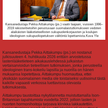
Kansanedustaja Pekka Aittakumpu (ps.) vaatii laajaan, vuosien 1996–
2019 rekisteritietoihin perustuvaan suomalaistutkimukseen vedoten
alaikäisten lääketieteellisten sukupuolenkorjausten ja koulujen
ideologisen sukupuoliopetuksen välitöntä lopettamista.Kuva Yle
Kansanedustaja Pekka Aittakumpu (ps.) on nostanut
julkisuuteen 4. huhtikuuta 2026 erittäin arvostetussa
lastenlääketieteen aikakauslehdessä julkaistun
vertaisarvioidun tieteellisen tutkimuksen, jonka perusteella
ideologinen trans-kokeilu lapsilla ja nuorilla on hänen
mukaansa lopetettava. Aittakumpu huomauttaa, ettei
yksikään suomalainen media ole toistaiseksi uutisoinut tästä
kaikille vapaasti verkossa luettavissa olevasta
tutkimuksesta.
Aittakumpu taustoittaa nykytilannetta muistuttamalla Ison-
Britannian tapahtumista vuodelta 2022, jolloin lasten ja
nuorten hormonihoitoja tarjoava klinikka lakkautettiin.