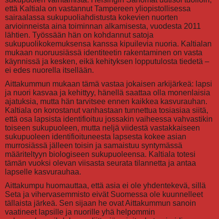
että Kaltiala on vastannut Tampereen yliopistollisessa
sairaalassa sukupuoliahdistusta kokevien nuorten
arvioinneista aina toiminnan alkamisesta, vuodesta 2011
lähtien. Työssään hän on kohdannut satoja
sukupuolikokemuksensa kanssa kipuilevia nuoria. Kaltialan
mukaan nuoruusiässä identiteetin rakentaminen on vasta
käynnissä ja kesken, eikä kehityksen lopputulosta tiedetä –
ei edes nuorella itsellään.
Aittakummun mukaan tämä vastaa jokaisen arkijärkeä: lapsi
ja nuori kasvaa ja kehittyy, hänellä saattaa olla monenlaisia
ajatuksia, mutta hän tarvitsee ennen kaikkea kasvurauhan.
Kaltiala on korostanut vanhastaan tunnettua tosiasiaa siitä,
että osa lapsista identifioituu jossakin vaiheessa vahvastikin
toiseen sukupuoleen, mutta neljä viidestä vastakkaiseen
sukupuoleen identifioituneesta lapsesta kokee asian
murrosiässä jälleen toisin ja samaistuu syntymässä
määriteltyyn biologiseen sukupuoleensa. Kaltiala totesi
tämän vuoksi olevan viisasta seurata tilannetta ja antaa
lapselle kasvurauhaa.
Aittakumpu huomauttaa, että asia ei ole yhdentekevä, sillä
Seta ja vihervasemmisto eivät Suomessa ole kuunnelleet
tällaista järkeä. Sen sijaan he ovat Aittakummun sanoin
vaatineet lapsille ja nuorille yhä helpommin