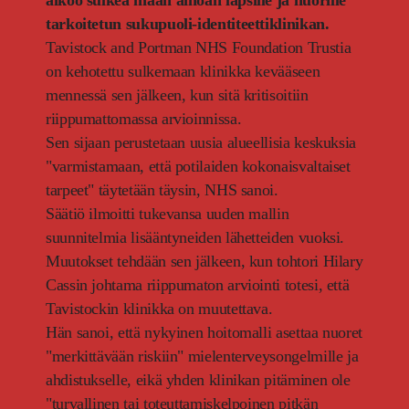
tarkoitetun sukupuoli-identiteettiklinikan.
Tavistock and Portman NHS Foundation Trustia
on kehotettu sulkemaan klinikka kevääseen
mennessä sen jälkeen, kun sitä kritisoitiin
riippumattomassa arvioinnissa.
Sen sijaan perustetaan uusia alueellisia keskuksia
"varmistamaan, että potilaiden kokonaisvaltaiset
tarpeet" täytetään täysin, NHS sanoi.
Säätiö ilmoitti tukevansa uuden mallin
suunnitelmia lisääntyneiden lähetteiden vuoksi.
Muutokset tehdään sen jälkeen, kun tohtori Hilary
Cassin johtama riippumaton arviointi totesi, että
Tavistockin klinikka on muutettava.
Hän sanoi, että nykyinen hoitomalli asettaa nuoret
"merkittävään riskiin" mielenterveysongelmille ja
ahdistukselle, eikä yhden klinikan pitäminen ole
"turvallinen tai toteuttamiskelpoinen pitkän