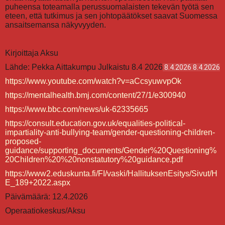
puheensa toteamalla perussuomalaisten tekevän työtä sen
eteen, että tutkimus ja sen johtopäätökset saavat Suomessa
ansaitsemansa näkyvyyden.
Kirjoittaja Aksu
Lähde: Pekka Aittakumpu Julkaistu 8.4 2026
8.4.2026
8.4.2026
https://www.youtube.com/watch?v=aCcsyuwvpOk
https://mentalhealth.bmj.com/content/27/1/e300940
https://www.bbc.com/news/uk-62335665
https://consult.education.gov.uk/equalities-political-
impartiality-anti-bullying-team/gender-questioning-children-
proposed-
guidance/supporting_documents/Gender%20Questioning%
20Children%20%20nonstatutory%20guidance.pdf
https://www2.eduskunta.fi/FI/vaski/HallituksenEsitys/Sivut/H
E_189+2022.aspx
Päivämäärä: 12.4.2026
Operaatiokeskus/Aksu