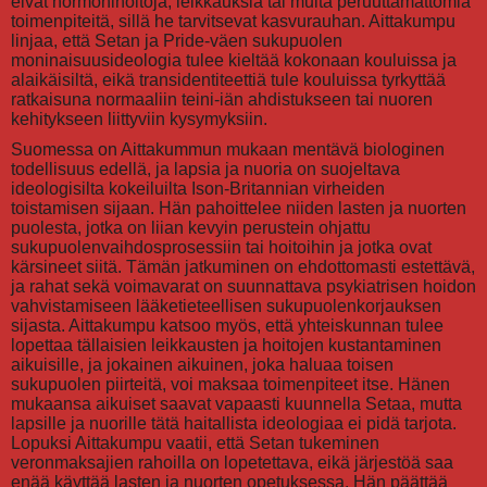
eivät hormonihoitoja, leikkauksia tai muita peruuttamattomia
toimenpiteitä, sillä he tarvitsevat kasvurauhan. Aittakumpu
linjaa, että Setan ja Pride-väen sukupuolen
moninaisuusideologia tulee kieltää kokonaan kouluissa ja
alaikäisiltä, eikä transidentiteettiä tule kouluissa tyrkyttää
ratkaisuna normaaliin teini-iän ahdistukseen tai nuoren
kehitykseen liittyviin kysymyksiin.
Suomessa on Aittakummun mukaan mentävä biologinen
todellisuus edellä, ja lapsia ja nuoria on suojeltava
ideologisilta kokeiluilta Ison-Britannian virheiden
toistamisen sijaan. Hän pahoittelee niiden lasten ja nuorten
puolesta, jotka on liian kevyin perustein ohjattu
sukupuolenvaihdosprosessiin tai hoitoihin ja jotka ovat
kärsineet siitä. Tämän jatkuminen on ehdottomasti estettävä,
ja rahat sekä voimavarat on suunnattava psykiatrisen hoidon
vahvistamiseen lääketieteellisen sukupuolenkorjauksen
sijasta. Aittakumpu katsoo myös, että yhteiskunnan tulee
lopettaa tällaisien leikkausten ja hoitojen kustantaminen
aikuisille, ja jokainen aikuinen, joka haluaa toisen
sukupuolen piirteitä, voi maksaa toimenpiteet itse. Hänen
mukaansa aikuiset saavat vapaasti kuunnella Setaa, mutta
lapsille ja nuorille tätä haitallista ideologiaa ei pidä tarjota.
Lopuksi Aittakumpu vaatii, että Setan tukeminen
veronmaksajien rahoilla on lopetettava, eikä järjestöä saa
enää käyttää lasten ja nuorten opetuksessa. Hän päättää