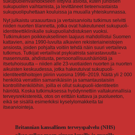
sukupuolenvaihdokseen liittyviä asioita, kuten juridisen
sukupuolen vaihtamista, ja levittäneet tieteenvastaista
sukupuolipuhettaan kouluissa ja muualla yhteiskunnassa.
Nyt julkaistu uraauurtava ja vertaisarvioitu tutkimus selvitti
niiden nuorten tilannetta, jotka ovat hakeutuneet sukupuoli-
identiteettiklinikalle sukupuoliahdistuksen vuoksi.
Tutkimuksen poikkeuksellinen laajuus mahdollistui Suomen
kattavien, aina 1990-luvulta alkavien rekisteriaineistojen
ansiosta, joiden pohjalta voitiin tehdä näin suuri vertaileva
tutkimus. Tutkijat vertailivat psykiatrista sairastavuutta –
masennusta, ahdistusta, persoonallisuushäiriöitä ja
itsetuhoisuutta – niiden alle 23-vuotiaiden nuorten ja nuorten
aikuisten keskuudessa, jotka hakeutuivat sukupuoli-
identiteettihoitojen piiriin vuosina 1996–2019. Näitä yli 2 000
henkilöä verrattiin samanikäisiin ja samantaustaisiin
kontrollihenkilöihin, joilla ei ollut sukupuoli-identiteetin
häiriötä. Koska tutkimuksessa hyödynnettiin valtakunnallisia
terveysrekistereitä, otos on erittäin kattava ja puolueeton,
eikä se sisällä esimerkiksi kyselylomakkeita tai
itsearviointeja.
Britannian kansallinen terveyspalvelu (NHS)
aikoo sulkea maan ainoan lapsille ja nuorille