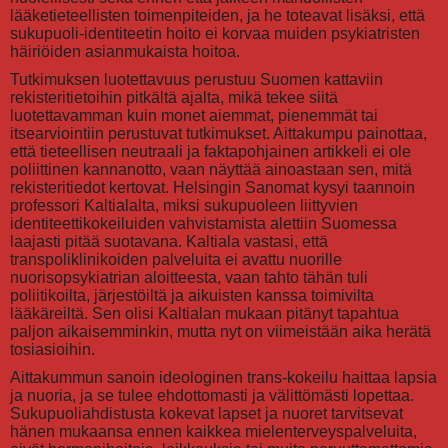
lääketieteellisten toimenpiteiden, ja he toteavat lisäksi, että
sukupuoli-identiteetin hoito ei korvaa muiden psykiatristen
häiriöiden asianmukaista hoitoa.
Tutkimuksen luotettavuus perustuu Suomen kattaviin
rekisteritietoihin pitkältä ajalta, mikä tekee siitä
luotettavamman kuin monet aiemmat, pienemmät tai
itsearviointiin perustuvat tutkimukset. Aittakumpu painottaa,
että tieteellisen neutraali ja faktapohjainen artikkeli ei ole
poliittinen kannanotto, vaan näyttää ainoastaan sen, mitä
rekisteritiedot kertovat. Helsingin Sanomat kysyi taannoin
professori Kaltialalta, miksi sukupuoleen liittyvien
identiteettikokeiluiden vahvistamista alettiin Suomessa
laajasti pitää suotavana. Kaltiala vastasi, että
transpoliklinikoiden palveluita ei avattu nuorille
nuorisopsykiatrian aloitteesta, vaan tahto tähän tuli
poliitikoilta, järjestöiltä ja aikuisten kanssa toimivilta
lääkäreiltä. Sen olisi Kaltialan mukaan pitänyt tapahtua
paljon aikaisemminkin, mutta nyt on viimeistään aika herätä
tosiasioihin.
Aittakummun sanoin ideologinen trans-kokeilu haittaa lapsia
ja nuoria, ja se tulee ehdottomasti ja välittömästi lopettaa.
Sukupuoliahdistusta kokevat lapset ja nuoret tarvitsevat
hänen mukaansa ennen kaikkea mielenterveyspalveluita,