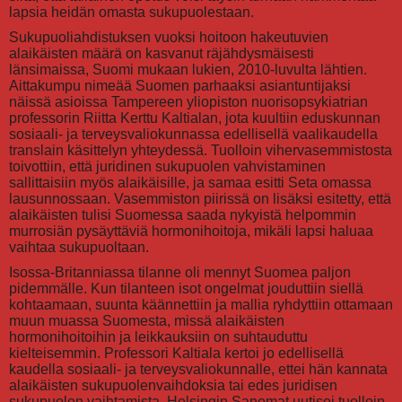
lapsia heidän omasta sukupuolestaan.
Sukupuoliahdistuksen vuoksi hoitoon hakeutuvien
alaikäisten määrä on kasvanut räjähdysmäisesti
länsimaissa, Suomi mukaan lukien, 2010-luvulta lähtien.
Aittakumpu nimeää Suomen parhaaksi asiantuntijaksi
näissä asioissa Tampereen yliopiston nuorisopsykiatrian
professorin Riitta Kerttu Kaltialan, jota kuultiin eduskunnan
sosiaali- ja terveysvaliokunnassa edellisellä vaalikaudella
translain käsittelyn yhteydessä. Tuolloin vihervasemmistosta
toivottiin, että juridinen sukupuolen vahvistaminen
sallittaisiin myös alaikäisille, ja samaa esitti Seta omassa
lausunnossaan. Vasemmiston piirissä on lisäksi esitetty, että
alaikäisten tulisi Suomessa saada nykyistä helpommin
murrosiän pysäyttäviä hormonihoitoja, mikäli lapsi haluaa
vaihtaa sukupuoltaan.
Isossa-Britanniassa tilanne oli mennyt Suomea paljon
pidemmälle. Kun tilanteen isot ongelmat jouduttiin siellä
kohtaamaan, suunta käännettiin ja mallia ryhdyttiin ottamaan
muun muassa Suomesta, missä alaikäisten
hormonihoitoihin ja leikkauksiin on suhtauduttu
kielteisemmin. Professori Kaltiala kertoi jo edellisellä
kaudella sosiaali- ja terveysvaliokunnalle, ettei hän kannata
alaikäisten sukupuolenvaihdoksia tai edes juridisen
sukupuolen vaihtamista. Helsingin Sanomat uutisoi tuolloin,