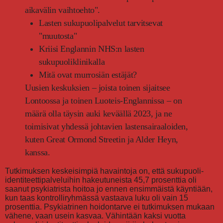
aikavälin vaihtoehto".
Lasten sukupuolipalvelut tarvitsevat
"muutosta"
Kriisi Englannin NHS:n lasten
sukupuoliklinikalla
Mitä ovat murrosiän estäjät?
Uusien keskuksien – joista toinen sijaitsee
Lontoossa ja toinen Luoteis-Englannissa – on
määrä olla täysin auki keväällä 2023, ja ne
toimisivat yhdessä johtavien lastensairaaloiden,
kuten Great Ormond Streetin ja Alder Heyn,
kanssa.
Tutkimuksen keskeisimpiä havaintoja on, että sukupuoli-
identiteettipalveluihin hakeutuneista 45,7 prosenttia oli
saanut psykiatrista hoitoa jo ennen ensimmäistä käyntiään,
kun taas kontrolliryhmässä vastaava luku oli vain 15
prosenttia. Psykiatrinen hoidontarve ei tutkimuksen mukaan
vähene, vaan usein kasvaa. Vähintään kaksi vuotta