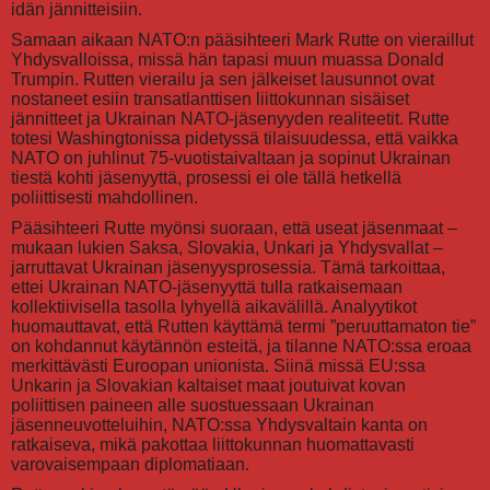
idän jännitteisiin.
Samaan aikaan NATO:n pääsihteeri Mark Rutte on vieraillut
Yhdysvalloissa, missä hän tapasi muun muassa Donald
Trumpin. Rutten vierailu ja sen jälkeiset lausunnot ovat
nostaneet esiin transatlanttisen liittokunnan sisäiset
jännitteet ja Ukrainan NATO-jäsenyyden realiteetit. Rutte
totesi Washingtonissa pidetyssä tilaisuudessa, että vaikka
NATO on juhlinut 75-vuotistaivaltaan ja sopinut Ukrainan
tiestä kohti jäsenyyttä, prosessi ei ole tällä hetkellä
poliittisesti mahdollinen.
Pääsihteeri Rutte myönsi suoraan, että useat jäsenmaat –
mukaan lukien Saksa, Slovakia, Unkari ja Yhdysvallat –
jarruttavat Ukrainan jäsenyysprosessia. Tämä tarkoittaa,
ettei Ukrainan NATO-jäsenyyttä tulla ratkaisemaan
kollektiivisella tasolla lyhyellä aikavälillä. Analyytikot
huomauttavat, että Rutten käyttämä termi ”peruuttamaton tie”
on kohdannut käytännön esteitä, ja tilanne NATO:ssa eroaa
merkittävästi Euroopan unionista. Siinä missä EU:ssa
Unkarin ja Slovakian kaltaiset maat joutuivat kovan
poliittisen paineen alle suostuessaan Ukrainan
jäsenneuvotteluihin, NATO:ssa Yhdysvaltain kanta on
ratkaiseva, mikä pakottaa liittokunnan huomattavasti
varovaisempaan diplomatiaan.