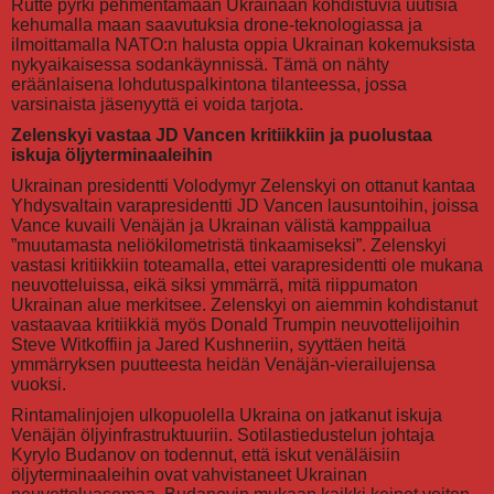
Rutte pyrki pehmentämään Ukrainaan kohdistuvia uutisia
kehumalla maan saavutuksia drone-teknologiassa ja
ilmoittamalla NATO:n halusta oppia Ukrainan kokemuksista
nykyaikaisessa sodankäynnissä. Tämä on nähty
eräänlaisena lohdutuspalkintona tilanteessa, jossa
varsinaista jäsenyyttä ei voida tarjota.
Zelenskyi vastaa JD Vancen kritiikkiin ja puolustaa
iskuja öljyterminaaleihin
Ukrainan presidentti Volodymyr Zelenskyi on ottanut kantaa
Yhdysvaltain varapresidentti JD Vancen lausuntoihin, joissa
Vance kuvaili Venäjän ja Ukrainan välistä kamppailua
”muutamasta neliökilometristä tinkaamiseksi”. Zelenskyi
vastasi kritiikkiin toteamalla, ettei varapresidentti ole mukana
neuvotteluissa, eikä siksi ymmärrä, mitä riippumaton
Ukrainan alue merkitsee. Zelenskyi on aiemmin kohdistanut
vastaavaa kritiikkiä myös Donald Trumpin neuvottelijoihin
Steve Witkoffiin ja Jared Kushneriin, syyttäen heitä
ymmärryksen puutteesta heidän Venäjän-vierailujensa
vuoksi.
Rintamalinjojen ulkopuolella Ukraina on jatkanut iskuja
Venäjän öljyinfrastruktuuriin. Sotilastiedustelun johtaja
Kyrylo Budanov on todennut, että iskut venäläisiin
öljyterminaaleihin ovat vahvistaneet Ukrainan