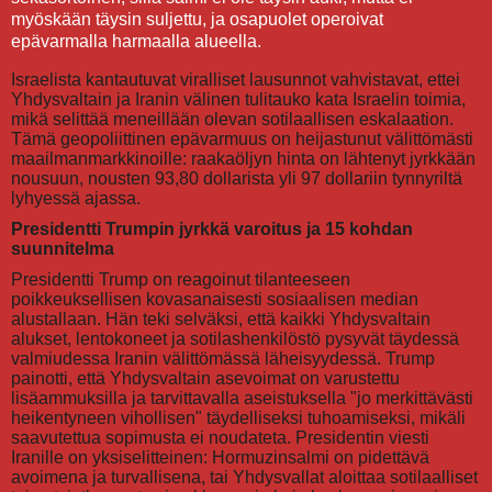
myöskään täysin suljettu, ja osapuolet operoivat
epävarmalla harmaalla alueella.
Israelista kantautuvat viralliset lausunnot vahvistavat, ettei
Yhdysvaltain ja Iranin välinen tulitauko kata Israelin toimia,
mikä selittää meneillään olevan sotilaallisen eskalaation.
Tämä geopoliittinen epävarmuus on heijastunut välittömästi
maailmanmarkkinoille: raakaöljyn hinta on lähtenyt jyrkkään
nousuun, nousten 93,80 dollarista yli 97 dollariin tynnyriltä
lyhyessä ajassa.
Presidentti Trumpin jyrkkä varoitus ja 15 kohdan
suunnitelma
Presidentti Trump on reagoinut tilanteeseen
poikkeuksellisen kovasanaisesti sosiaalisen median
alustallaan. Hän teki selväksi, että kaikki Yhdysvaltain
alukset, lentokoneet ja sotilashenkilöstö pysyvät täydessä
valmiudessa Iranin välittömässä läheisyydessä. Trump
painotti, että Yhdysvaltain asevoimat on varustettu
lisäammuksilla ja tarvittavalla aseistuksella "jo merkittävästi
heikentyneen vihollisen" täydelliseksi tuhoamiseksi, mikäli
saavutettua sopimusta ei noudateta. Presidentin viesti
Iranille on yksiselitteinen: Hormuzinsalmi on pidettävä
avoimena ja turvallisena, tai Yhdysvallat aloittaa sotilaalliset