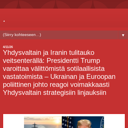
.
▼
4/11/26
Yhdysvaltain ja Iranin tulitauko
veitsenterällä: Presidentti Trump
varoittaa välittömistä sotilaallisista
vastatoimista – Ukrainan ja Euroopan
poliittinen johto reagoi voimakkaasti
Yhdysvaltain strategisiin linjauksiin