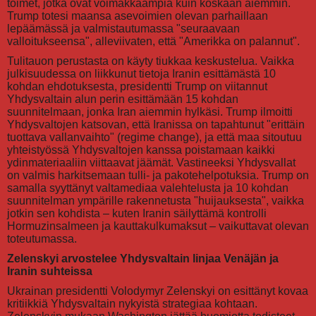
toimet, jotka ovat voimakkaampia kuin koskaan aiemmin.
Trump totesi maansa asevoimien olevan parhaillaan
lepäämässä ja valmistautumassa "seuraavaan
valloitukseensa", alleviivaten, että "Amerikka on palannut".
Tulitauon perustasta on käyty tiukkaa keskustelua. Vaikka
julkisuudessa on liikkunut tietoja Iranin esittämästä 10
kohdan ehdotuksesta, presidentti Trump on viitannut
Yhdysvaltain alun perin esittämään 15 kohdan
suunnitelmaan, jonka Iran aiemmin hylkäsi. Trump ilmoitti
Yhdysvaltojen katsovan, että Iranissa on tapahtunut "erittäin
tuottava vallanvaihto" (regime change), ja että maa sitoutuu
yhteistyössä Yhdysvaltojen kanssa poistamaan kaikki
ydinmateriaaliin viittaavat jäämät. Vastineeksi Yhdysvallat
on valmis harkitsemaan tulli- ja pakotehelpotuksia. Trump on
samalla syyttänyt valtamediaa valehtelusta ja 10 kohdan
suunnitelman ympärille rakennetusta "huijauksesta", vaikka
jotkin sen kohdista – kuten Iranin säilyttämä kontrolli
Hormuzinsalmeen ja kauttakulkumaksut – vaikuttavat olevan
toteutumassa.
Zelenskyi arvostelee Yhdysvaltain linjaa Venäjän ja
Iranin suhteissa
Ukrainan presidentti Volodymyr Zelenskyi on esittänyt kovaa
kritiikkiä Yhdysvaltain nykyistä strategiaa kohtaan.