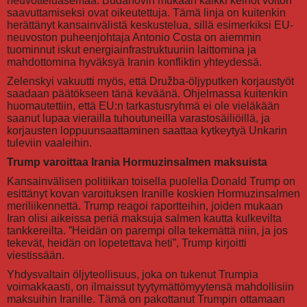
neuvotteluasemaa. Budanovin mukaan kaikki keinot voiton
saavuttamiseksi ovat oikeutettuja. Tämä linja on kuitenkin
herättänyt kansainvälistä keskustelua, sillä esimerkiksi EU-
neuvoston puheenjohtaja Antonio Costa on aiemmin
tuominnut iskut energiainfrastruktuuriin laittomina ja
mahdottomina hyväksyä Iranin konfliktin yhteydessä.
Zelenskyi vakuutti myös, että Družba-öljyputken korjaustyöt
saadaan päätökseen tänä keväänä. Ohjelmassa kuitenkin
huomautettiin, että EU:n tarkastusryhmä ei ole vieläkään
saanut lupaa vierailla tuhoutuneilla varastosäiliöillä, ja
korjausten loppuunsaattaminen saattaa kytkeytyä Unkarin
tuleviin vaaleihin.
Trump varoittaa Irania Hormuzinsalmen maksuista
Kansainvälisen politiikan toisella puolella Donald Trump on
esittänyt kovan varoituksen Iranille koskien Hormuzinsalmen
meriliikennettä. Trump reagoi raportteihin, joiden mukaan
Iran olisi aikeissa periä maksuja salmen kautta kulkevilta
tankkereilta. ”Heidän on parempi olla tekemättä niin, ja jos
tekevät, heidän on lopetettava heti”, Trump kirjoitti
viestissään.
Yhdysvaltain öljyteollisuus, joka on tukenut Trumpia
voimakkaasti, on ilmaissut tyytymättömyytensä mahdollisiin
maksuihin Iranille. Tämä on pakottanut Trumpin ottamaan