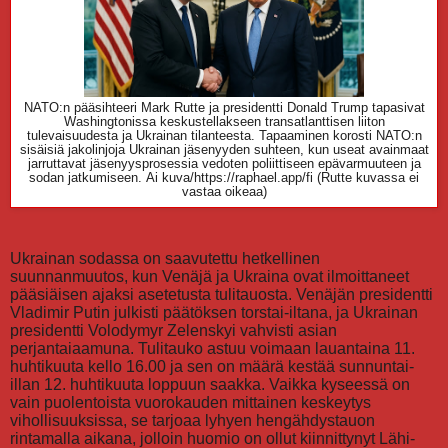
NATO:n pääsihteeri Mark Rutte ja presidentti Donald Trump tapasivat
Washingtonissa keskustellakseen transatlanttisen liiton
tulevaisuudesta ja Ukrainan tilanteesta. Tapaaminen korosti NATO:n
sisäisiä jakolinjoja Ukrainan jäsenyyden suhteen, kun useat avainmaat
jarruttavat jäsenyysprosessia vedoten poliittiseen epävarmuuteen ja
sodan jatkumiseen.
Ai kuva/https://raphael.app/fi (Rutte kuvassa ei
vastaa oikeaa)
Ukrainan sodassa on saavutettu hetkellinen
suunnanmuutos, kun Venäjä ja Ukraina ovat ilmoittaneet
pääsiäisen ajaksi asetetusta tulitauosta. Venäjän presidentti
Vladimir Putin julkisti päätöksen torstai-iltana, ja Ukrainan
presidentti Volodymyr Zelenskyi vahvisti asian
perjantaiaamuna. Tulitauko astuu voimaan lauantaina 11.
huhtikuuta kello 16.00 ja sen on määrä kestää sunnuntai-
illan 12. huhtikuuta loppuun saakka. Vaikka kyseessä on
vain puolentoista vuorokauden mittainen keskeytys
vihollisuuksissa, se tarjoaa lyhyen hengähdystauon
rintamalla aikana, jolloin huomio on ollut kiinnittynyt Lähi-