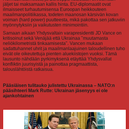
jäljet tai maksamaan kallis hinta. EU-diplomaatit ovat
ilmaisseet turhautumisensa Euroopan heikkouteen
maailmanpolitiikassa, todeten maanosan kärsivän kovan
voiman (hard power) puutteesta, mikä pakottaa sen jatkuviin
myönnytyksiin ja vaikutusten minimointiin.
Samaan aikaan Yhdysvaltain varapresidentti JD Vance on
kritisoinut sekä Venäjää että Ukrainaa "muutamasta
neliökilometristä tinkaamisesta". Vancen mukaan
sadattuhannet uhrit ja maailmanlaajuinen taloudellinen tuho
eivät ole oikeutettuja pienten aluekiistojen vuoksi. Tämä
lausunto nähdään pyrkimyksenä etäyttää Yhdysvallat
konfliktin juurisyistä ja painottaa pragmaattista,
talouslähtöistä ratkaisua.
Pääsiäisen tulitauko julistettu Ukrainassa – NATO:n
pääsihteeri Mark Rutte: Ukrainan jäsenyys ei ole
ajankohtainen