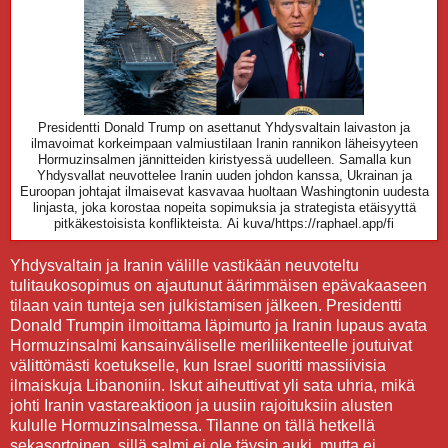
Presidentti Donald Trump on asettanut Yhdysvaltain laivaston ja
ilmavoimat korkeimpaan valmiustilaan Iranin rannikon läheisyyteen
Hormuzinsalmen jännitteiden kiristyessä uudelleen. Samalla kun
Yhdysvallat neuvottelee Iranin uuden johdon kanssa, Ukrainan ja
Euroopan johtajat ilmaisevat kasvavaa huoltaan Washingtonin uudesta
linjasta, joka korostaa nopeita sopimuksia ja strategista etäisyyttä
pitkäkestoisista konflikteista.
Ai kuva/https://raphael.app/fi
Yhdysvaltain ja Iranin välille vastikään neuvoteltu
tulitaukosopimus on ajautunut äärimmäisen epävakaaseen
tilaan vain tunteja sen julkistamisen jälkeen. Presidentti
Donald Trumpin ilmoittama läpimurto ja Iranin lupaus avata
Hormuzinsalmi kansainväliselle meriliikenteelle joutuivat
välittömästi koetukselle, kun Israel suoritti massiivisia
ilmaiskuja Libanoniin. Iskut aiheuttivat yli sata uhria, mikä
johti Iranin vastareaktioon ja uusiin rajoituksiin alusten
kululle Hormuzinsalmessa. Tilanne on tällä hetkellä
sekasortoinen, sillä salmi ei ole täysin auki, mutta ei