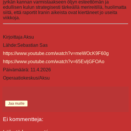
jyrkän kannan varmistaakseen öljyn esteettömän ja
edullisen kulun strategisesti tärkeällä merireitillä, huolimatta
siitä, että raportit Iranin aikeista ovat kiertäneet jo useita
viikkoja.
Kirjoittaja Aksu
Lähde:Sebastian Sas
https://www.youtube.com/watch?v=meWOcK9F60g
https://www.youtube.com/watch?v=65EvIjGFOAo
Päivämäärä: 11.4.2026
Operaatiokeskus/Aksu
Jaa muille
Ei kommentteja: