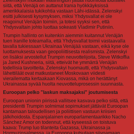
Zelenskyin mukaan Washington jättää huomiotta todisteet
siitä, että Venäjä on auttanut Irania hyökkäyksissä
amerikkalaisia tukikohtia vastaan Lähi-idässä. Zelenskyi
esitti julkisesti kysymyksen, miksi Yhdysvallat ei ole
reagoinut Venäjän toimiin, ja totesi syyksi sen, että
Yhdysvaltain johto luottaa sokeasti Vladimir Putiniin.
Trumpin hallinto on kuitenkin aiemmin kuitannut Venäjän
tuen Iranille toteamalla, että Yhdysvallat toimii vastaavalla
tavalla tukiessaan Ukrainaa Venäjää vastaan, eikä kyse ole
luottamuksesta vaan geopoliittisesta realismista. Zelenskyi
on lisäksi arvostellut Trumpin neuvottelijoita, Steve Witkoffia
ja Jared Kushneria, siitä, etteivät he ymmärrä Venäjän
todellisia tavoitteita. Zelenskyi huomautti, että Yhdysvaltain
lähettiläät ovat matkustaneet Moskovaan viidesti
vierailematta kertaakaan Kiovassa, mikä on herättänyt
Ukrainassa syvää huolta neuvotteluprosessin suunnasta.
Euroopan pelko "laskun maksajaksi" joutumisesta
Euroopan unionin piirissä vallitsee kasvava pelko siitä, että
presidentti Trumpin solmimat sopimukset jättävät Euroopan
kantamaan taloudellisen ja poliittisen vastuun kriisien
jälkihoidosta. Espanjalainen europarlamentaarikko Nacho
Sánchez Amor on todennut, että kyseessä on toistuva
kaava: Trump luo tilanteita Gazassa, Ukrainassa ja
Hormuzinsalmessa, ja Eurooppa kutsutaan siivoamaan