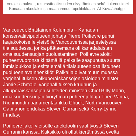
veroleikkaukset, resurssiteollisuuden elvyttäminen sekä tiukennukset
Kanadan rikoslakiin ja maahanmuuttopolitiikkaan.
AI Kuva/chatgpt
Vancouver, Brittiläinen Kolumbia – Kanadan
konservatiivipuolueen johtaja Pierre Poilievre puhui
laajakokoiselle yleisölle Vancouverissa järjestetyssä
tilaisuudessa, jonka pääteemana oli kanadalaisten
omaisuudensuojan puolustaminen. Poilievre aloitti
puheenvuoronsa kiittämällä paikalle saapunutta suurta
ihmisjoukkoa ja esittelemällä tilaisuuteen osallistuneet
puolueen avainhenkilöt. Paikalla olivat muun muassa
varjohallituksen alkuperäiskansojen asioiden ministeri
Jamie Schmale, varjohallituksen kruunun ja
alkuperäiskansojen suhteiden ministeri Chief Billy Morin,
omaisuudensuojan työryhmän puheenjohtaja Theo Vanpa,
Richmondin parlamentaarikko Chuck, North Vancouver-
Capilanon ehdokas Steven Curran sekä Kerry-Lynne
Findlay.
Poilievre jakoi yleisölle anekdootin vaalityöstä Steven
Curranin kanssa. Kaksikko oli ollut kiertämässä ovelta