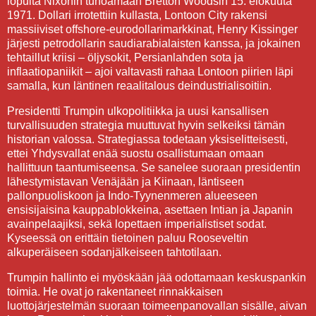
lopulta Nixonin tuhoamaan Bretton Woodsin 15. elokuuta
1971. Dollari irrotettiin kullasta, Lontoon City rakensi
massiiviset offshore-eurodollarimarkkinat, Henry Kissinger
järjesti petrodollarin saudiarabialaisten kanssa, ja jokainen
tehtaillut kriisi – öljysokit, Persianlahden sota ja
inflaatiopaniikit – ajoi valtavasti rahaa Lontoon piirien läpi
samalla, kun läntinen reaalitalous deindustrialisoitiin.
Presidentti Trumpin ulkopolitiikka ja uusi kansallisen
turvallisuuden strategia muuttuvat hyvin selkeiksi tämän
historian valossa. Strategiassa todetaan yksiselitteisesti,
ettei Yhdysvallat enää suostu osallistumaan omaan
hallittuun taantumiseensa. Se sanelee suoraan presidentin
lähestymistavan Venäjään ja Kiinaan, läntiseen
pallonpuoliskoon ja Indo-Tyynenmeren alueeseen
ensisijaisina kauppablokkeina, asettaen Intian ja Japanin
avainpelaajiksi, sekä lopettaen imperialistiset sodat.
Kyseessä on erittäin tietoinen paluu Rooseveltin
alkuperäiseen sodanjälkeiseen tahtotilaan.
Trumpin hallinto ei myöskään jää odottamaan keskuspankin
toimia. He ovat jo rakentaneet rinnakkaisen
luottojärjestelmän suoraan toimeenpanovallan sisälle, aivan