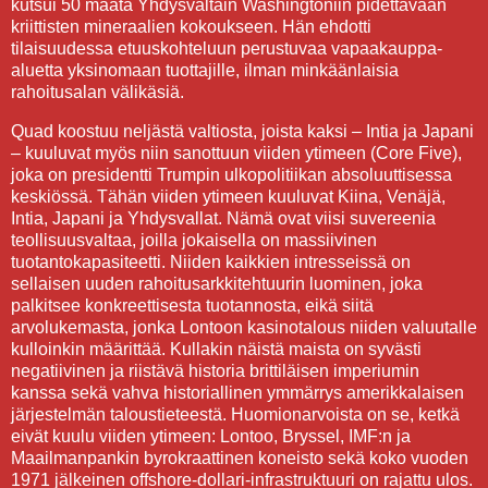
kutsui 50 maata Yhdysvaltain Washingtoniin pidettävään
kriittisten mineraalien kokoukseen. Hän ehdotti
tilaisuudessa etuuskohteluun perustuvaa vapaakauppa-
aluetta yksinomaan tuottajille, ilman minkäänlaisia
rahoitusalan välikäsiä.
Quad koostuu neljästä valtiosta, joista kaksi – Intia ja Japani
– kuuluvat myös niin sanottuun viiden ytimeen (Core Five),
joka on presidentti Trumpin ulkopolitiikan absoluuttisessa
keskiössä. Tähän viiden ytimeen kuuluvat Kiina, Venäjä,
Intia, Japani ja Yhdysvallat. Nämä ovat viisi suvereenia
teollisuusvaltaa, joilla jokaisella on massiivinen
tuotantokapasiteetti. Niiden kaikkien intresseissä on
sellaisen uuden rahoitusarkkitehtuurin luominen, joka
palkitsee konkreettisesta tuotannosta, eikä siitä
arvolukemasta, jonka Lontoon kasinotalous niiden valuutalle
kulloinkin määrittää. Kullakin näistä maista on syvästi
negatiivinen ja riistävä historia brittiläisen imperiumin
kanssa sekä vahva historiallinen ymmärrys amerikkalaisen
järjestelmän taloustieteestä. Huomionarvoista on se, ketkä
eivät kuulu viiden ytimeen: Lontoo, Bryssel, IMF:n ja
Maailmanpankin byrokraattinen koneisto sekä koko vuoden
1971 jälkeinen offshore-dollari-infrastruktuuri on rajattu ulos.