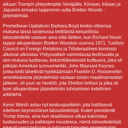
aikaan Trumpin yhteydenpito Venäjälle, Kiinaan, Intiaan ja
Japaniin ennakoi laajemmin uutta Bretton Woods -
järjestelmää.
Promethean Updatesin Barbara Boyd kertoo olleensa
mukana tässä taistelussa brittiläistä keisarillista
taloustiedettä vastaan aina siitä lähtien, kun Richard Nixon
tappoi alkuperäisen Bretton Woodsin vuonna 1971. Tuolloin
Council on Foreign Relations ja Trilateraalinen komissio
alkoivat ulkoistaa Yhdysvaltain valmistavaa teollisuutta ja
sen mukana tuottavaa, keksintökeskeistä kulttuuria, joka oli
pitkään Amerikan tunnusmerkki. John Maynard Keynes,
jonka britit lähettivät hyökkäämään Franklin D. Rooseveltin
amerikkalaista järjestelmää vastaan toisen maailmansodan
jälkeen, oli juuri se henkilö, jota Shelton kritisoi ja joka oli
tuon alkuperäisen järjestelmän tuhoamisen todellinen
arkkitehti.
Kevin Warsh astuu nyt keskuspankkiin, jota hallitsevat
edelleen keynesiläiset taloustieteilijät. Kuten presidentti
Trump toteaa, aina kun reaalitalous alkaa kukoistaa
tuottavuuden ja palkkojen noustessa, nämä taloustieteilijät
iskevät jarrut pohjaan ja tuhoavat talouden momentumin.