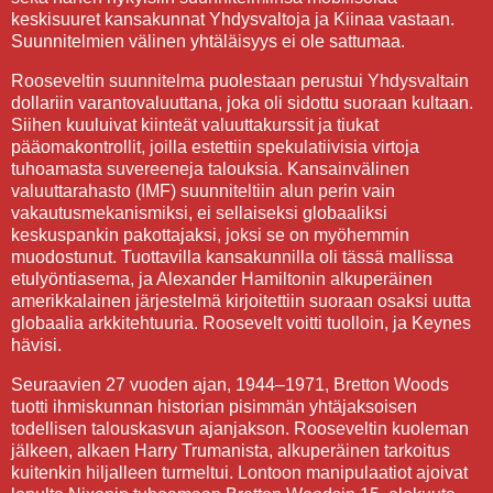
keskisuuret kansakunnat Yhdysvaltoja ja Kiinaa vastaan.
Suunnitelmien välinen yhtäläisyys ei ole sattumaa.
Rooseveltin suunnitelma puolestaan perustui Yhdysvaltain
dollariin varantovaluuttana, joka oli sidottu suoraan kultaan.
Siihen kuuluivat kiinteät valuuttakurssit ja tiukat
pääomakontrollit, joilla estettiin spekulatiivisia virtoja
tuhoamasta suvereeneja talouksia. Kansainvälinen
valuuttarahasto (IMF) suunniteltiin alun perin vain
vakautusmekanismiksi, ei sellaiseksi globaaliksi
keskuspankin pakottajaksi, joksi se on myöhemmin
muodostunut. Tuottavilla kansakunnilla oli tässä mallissa
etulyöntiasema, ja Alexander Hamiltonin alkuperäinen
amerikkalainen järjestelmä kirjoitettiin suoraan osaksi uutta
globaalia arkkitehtuuria. Roosevelt voitti tuolloin, ja Keynes
hävisi.
Seuraavien 27 vuoden ajan, 1944–1971, Bretton Woods
tuotti ihmiskunnan historian pisimmän yhtäjaksoisen
todellisen talouskasvun ajanjakson. Rooseveltin kuoleman
jälkeen, alkaen Harry Trumanista, alkuperäinen tarkoitus
kuitenkin hiljalleen turmeltui. Lontoon manipulaatiot ajoivat