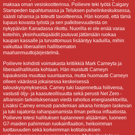
maksaa oman vesiskootterinsa. Poilievre teki työtä Calgary
Stampeden tapahtumassa ja Teluksen puhelinkeskuksessa,
säästi rahansa ja toteutti tavoitteensa. Hän korosti, että tämä
lupaus kovasta työstä ja sen palkitsevuudesta on
nykypäivän Kanadassa rikottu. Nuorilla ei ole enää varaa
koteihin, yksinhuoltajaäidit joutuvat jättämään ruokaa
kaupan kassalle ja turvattomuus lisääntyy kaduilla, mihin
vaikuttaa liberaalien hallitsematon
maahanmuuttojärjestelmä.
Poilievre kohdisti voimakasta kritiikkiä Mark Carneyta ja
liberaalihallitusta kohtaan. Hän muistutti Carneyn
lupauksista muuttaa suuntaansa, mutta huomautti Carneyn
olleen väärässä jokaisessa keskeisessä
talouskysymyksessä. Carney tuki laajennettua hiiliveroa,
vastusti öljy- ja kaasuteollisuutta sekä perusti Net Zero -
allianssin tarkoituksenaan viedä rahoitus energiasektorilta.
Lisäksi Carney ennusti pandemian aikana hintojen laskevan
ja tuki rajatonta rahanpainamista ilman pelkoa inflaatiosta.
Poilievre totesi hallituksen tuplanneen alijäämän, luoneen
G7-maiden pahimman ruokainflaation, heikoimman
tuottavuuden sekä korkeimman kotitalouksien