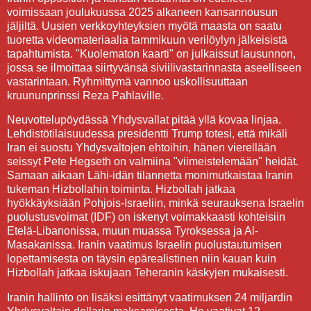
voimissaan joulukuussa 2025 alkaneen kansannousun
jäljiltä. Uusien verkkoyhteyksien myötä maasta on saatu
tuoretta videomateriaalia tammikuun verilöylyn jälkeisistä
tapahtumista. "Kuolematon kaarti" on julkaissut lausunnon,
jossa se ilmoittaa siirtyvänsä siviilivastarinnasta aseelliseen
vastarintaan. Ryhmittymä vannoo uskollisuuttaan
kruununprinssi Reza Pahlaville.
Neuvottelupöydässä Yhdysvallat pitää yllä kovaa linjaa.
Lehdistötilaisuudessa presidentti Trump totesi, että mikäli
Iran ei suostu Yhdysvaltojen ehtoihin, hänen vierellään
seissyt Pete Hegseth on valmiina "viimeistelemään" heidät.
Samaan aikaan Lähi-idän tilannetta monimutkaistaa Iranin
tukeman Hizbollahin toiminta. Hizbollah jatkaa
hyökkäyksiään Pohjois-Israeliin, minkä seurauksena Israelin
puolustusvoimat (IDF) on iskenyt voimakkaasti kohteisiin
Etelä-Libanonissa, muun muassa Tyroksessa ja Al-
Masakanissa. Iranin vaatimus Israelin puolustautumisen
lopettamisesta on täysin epärealistinen niin kauan kuin
Hizbollah jatkaa iskujaan Teheranin käskyjen mukaisesti.
Iranin hallinto on lisäksi esittänyt vaatimuksen 24 miljardin