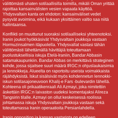
välittömästi uhaten sotilaallisilla toimilla, mikäli Oman yrittää
rajoittaa kansainvälisten vesien vapaata käyttöä.
Yhdysvaltain kanta on ehdoton: kansainväliset vedet
pysyvät avoimina, eikä kukaan yksittäinen valtio saa niitä
hallintaansa.
Konflikti on muuttunut suoraksi sotilaalliseksi yhteenotoksi.
Iranin joukot hyökkäsivät Yhdysvaltain joukkoja vastaan
Hormuzinsalmen itäpuolella. Yhdysvallat vastasi tähän
välittömästi lähettämällä hävittäjiä toteuttamaan
puolustuksellisia iskuja Etelä-Iraniin, Bandar Abbasin
satamakaupunkiin. Bandar Abbas on merkittävä strateginen
kohde, jossa sijaitsee suuri määrä IRGC:n ohjuslaukaisimia
ja lennokkeja. Alueelta on raportoitu useista voimakkaista
räjähdyksistä. Iskut sisälsivät myös kohdennetun lennokki-
iskun sotilasajoneuvoon Khalij-e Fars -bulevardin lähellä.
Kohteena oli prikaatikenraali Ali Azmayi, joka nimitettiin
äskettäin IRGC:n laivaston uudeksi komentajaksi Alireza
Tangsirin tilalle. Azmayi on ollut keskeisessä roolissa
johtamassa iskuja Yhdysvaltain joukkoja vastaan sekä
toteuttamassa Iranin operaatioita Persianlahdella.
Iranin opposition ja kansan vastarinta on edelleen