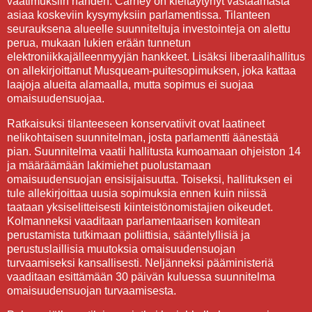
vaatimuksiin nähden. Carney on kieltäytynyt vastaamasta
asiaa koskeviin kysymyksiin parlamentissa. Tilanteen
seurauksena alueelle suunniteltuja investointeja on alettu
perua, mukaan lukien erään tunnetun
elektroniikkajälleenmyyjän hankkeet. Lisäksi liberaalihallitus
on allekirjoittanut Musqueam-puitesopimuksen, joka kattaa
laajoja alueita alamaalla, mutta sopimus ei suojaa
omaisuudensuojaa.
Ratkaisuksi tilanteeseen konservatiivit ovat laatineet
nelikohtaisen suunnitelman, josta parlamentti äänestää
pian. Suunnitelma vaatii hallitusta kumoamaan ohjeiston 14
ja määräämään lakimiehet puolustamaan
omaisuudensuojan ensisijaisuutta. Toiseksi, hallituksen ei
tule allekirjoittaa uusia sopimuksia ennen kuin niissä
taataan yksiselitteisesti kiinteistönomistajien oikeudet.
Kolmanneksi vaaditaan parlamentaarisen komitean
perustamista tutkimaan poliittisia, sääntelyllisiä ja
perustuslaillisia muutoksia omaisuudensuojan
turvaamiseksi kansallisesti. Neljänneksi pääministeriä
vaaditaan esittämään 30 päivän kuluessa suunnitelma
omaisuudensuojan turvaamisesta.