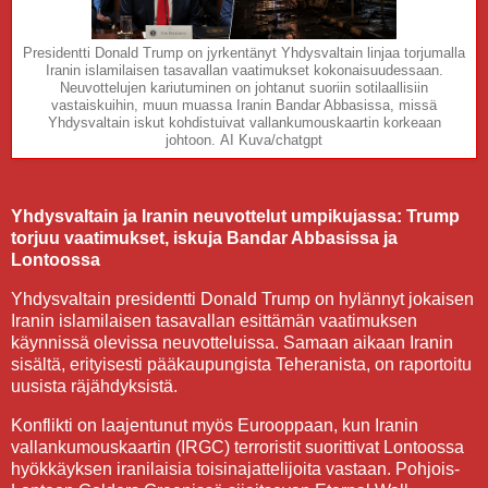
Presidentti Donald Trump on jyrkentänyt Yhdysvaltain linjaa torjumalla
Iranin islamilaisen tasavallan vaatimukset kokonaisuudessaan.
Neuvottelujen kariutuminen on johtanut suoriin sotilaallisiin
vastaiskuihin, muun muassa Iranin Bandar Abbasissa, missä
Yhdysvaltain iskut kohdistuivat vallankumouskaartin korkeaan
johtoon.
AI Kuva/chatgpt
Yhdysvaltain ja Iranin neuvottelut umpikujassa: Trump
torjuu vaatimukset, iskuja Bandar Abbasissa ja
Lontoossa
Yhdysvaltain presidentti Donald Trump on hylännyt jokaisen
Iranin islamilaisen tasavallan esittämän vaatimuksen
käynnissä olevissa neuvotteluissa. Samaan aikaan Iranin
sisältä, erityisesti pääkaupungista Teheranista, on raportoitu
uusista räjähdyksistä.
Konflikti on laajentunut myös Eurooppaan, kun Iranin
vallankumouskaartin (IRGC) terroristit suorittivat Lontoossa
hyökkäyksen iranilaisia toisinajattelijoita vastaan. Pohjois-