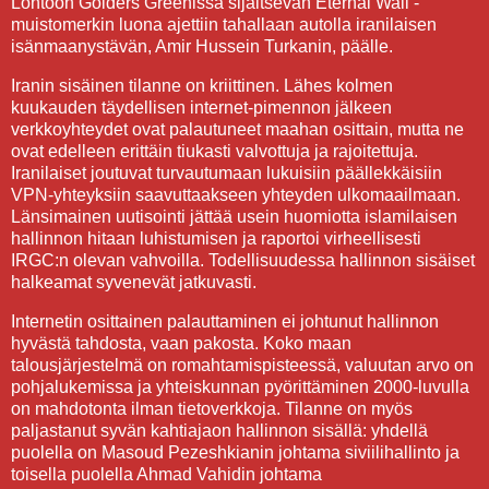
Lontoon Golders Greenissä sijaitsevan Eternal Wall -
muistomerkin luona ajettiin tahallaan autolla iranilaisen
isänmaanystävän, Amir Hussein Turkanin, päälle.
Iranin sisäinen tilanne on kriittinen. Lähes kolmen
kuukauden täydellisen internet-pimennon jälkeen
verkkoyhteydet ovat palautuneet maahan osittain, mutta ne
ovat edelleen erittäin tiukasti valvottuja ja rajoitettuja.
Iranilaiset joutuvat turvautumaan lukuisiin päällekkäisiin
VPN-yhteyksiin saavuttaakseen yhteyden ulkomaailmaan.
Länsimainen uutisointi jättää usein huomiotta islamilaisen
hallinnon hitaan luhistumisen ja raportoi virheellisesti
IRGC:n olevan vahvoilla. Todellisuudessa hallinnon sisäiset
halkeamat syvenevät jatkuvasti.
Internetin osittainen palauttaminen ei johtunut hallinnon
hyvästä tahdosta, vaan pakosta. Koko maan
talousjärjestelmä on romahtamispisteessä, valuutan arvo on
pohjalukemissa ja yhteiskunnan pyörittäminen 2000-luvulla
on mahdotonta ilman tietoverkkoja. Tilanne on myös
paljastanut syvän kahtiajaon hallinnon sisällä: yhdellä
puolella on Masoud Pezeshkianin johtama siviilihallinto ja
toisella puolella Ahmad Vahidin johtama