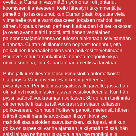
ovelle, ja Curranin väsymätön työmoraali oli johtanut
koomiseen tilanteeseen. Kello lähestyi iltakymmentä ja
pimeä oli jo laskeutunut, kun Curran päätti koputtaa vielä
viimeiselle ovelle varmistaakseen jokaisen mahdollisen
äänen. Koputus herätti perheen kuukauden ikäiset kaksoset,
ja oven avannut äiti ilmoitti, että hänen venäläinen
painonnostajamiehensä on tulossa alakertaan selvittämään
tilannetta. Curran oli tilanteessa nopeasti todennut, että
paikallinen liberaaliehdokas vain poikkesi tervehtimään.
Poilievre kehui tämänkaltaista nopeaa reagointikykyä
ominaisuutena, jota Kanadan parlamentissa tarvitaan.
Puhe jatkui Poilievren lapsuusmuistoilla automatkoista
Calgarysta Vancouveriin. Hän kertoi perheensä
pysähtyneen Pentictonissa sijaitsevalle järvelle, jossa hän
oli nähnyt muiden lasten ajavan vesiskoottereilla. Kun hän
pyysi isäänsä vuokraamaan sellaisen, 80 dollarin tuntihinta
oli perheelle liikaa, ja isä vuokrasi sen sijaan keltaisen
polkuveneen. Kun nuori Poilievre pahoitti mielensä, hänen
isänsä opetti hänelle arvokkaan läksyn: kova työ
mahdollistaa asioiden saavuttamisen. Isä lupasi, että kun
poika on tarpeeksi vanha ajamaan ja käymään töissä, hän
saisi lainata perheen tila-autoa, ajaa itse rannikolle ja