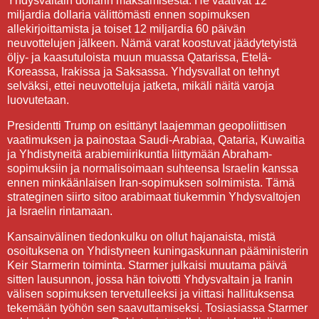
Yhdysvaltain dollarin maksamisesta. He vaativat 12
miljardia dollaria välittömästi ennen sopimuksen
allekirjoittamista ja toiset 12 miljardia 60 päivän
neuvottelujen jälkeen. Nämä varat koostuvat jäädytetyistä
öljy- ja kaasutuloista muun muassa Qatarissa, Etelä-
Koreassa, Irakissa ja Saksassa. Yhdysvallat on tehnyt
selväksi, ettei neuvotteluja jatketa, mikäli näitä varoja
luovutetaan.
Presidentti Trump on esittänyt laajemman geopoliittisen
vaatimuksen ja painostaa Saudi-Arabiaa, Qataria, Kuwaitia
ja Yhdistyneitä arabiemiirikuntia liittymään Abraham-
sopimuksiin ja normalisoimaan suhteensa Israelin kanssa
ennen minkäänlaisen Iran-sopimuksen solmimista. Tämä
strateginen siirto sitoo arabimaat tiukemmin Yhdysvaltojen
ja Israelin rintamaan.
Kansainvälinen tiedonkulku on ollut hajanaista, mistä
osoituksena on Yhdistyneen kuningaskunnan pääministerin
Keir Starmerin toiminta. Starmer julkaisi muutama päivä
sitten lausunnon, jossa hän toivotti Yhdysvaltain ja Iranin
välisen sopimuksen tervetulleeksi ja viittasi hallituksensa
tekemään työhön sen saavuttamiseksi. Tosiasiassa Starmer