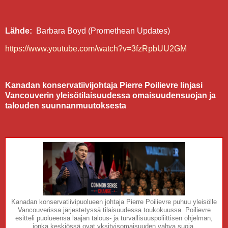
Lähde:
Barbara Boyd (Promethean Updates)
https://www.youtube.com/watch?v=3fzRpbUU2GM
Kanadan konservatiivijohtaja Pierre Poilievre linjasi
Vancouverin yleisötilaisuudessa omaisuudensuojan ja
talouden suunnanmuutoksesta
Kanadan konservatiivipuolueen johtaja Pierre Poilievre puhuu yleisölle
Vancouverissa järjestetyssä tilaisuudessa toukokuussa. Poilievre
esitteli puolueensa laajan talous- ja turvallisuuspoliittisen ohjelman,
jonka keskiössä ovat yksityisomaisuuden vahva suoja,