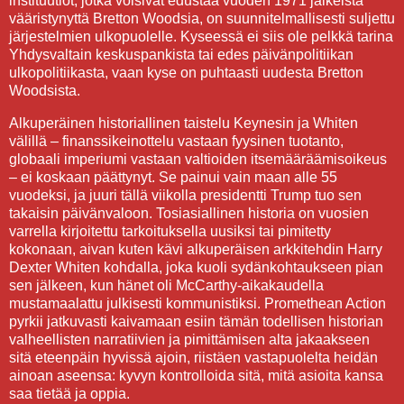
instituutiot, jotka voisivat edustaa vuoden 1971 jälkeistä
vääristynyttä Bretton Woodsia, on suunnitelmallisesti suljettu
järjestelmien ulkopuolelle. Kyseessä ei siis ole pelkkä tarina
Yhdysvaltain keskuspankista tai edes päivänpolitiikan
ulkopolitiikasta, vaan kyse on puhtaasti uudesta Bretton
Woodsista.
Alkuperäinen historiallinen taistelu Keynesin ja Whiten
välillä – finanssikeinottelu vastaan fyysinen tuotanto,
globaali imperiumi vastaan valtioiden itsemääräämisoikeus
– ei koskaan päättynyt. Se painui vain maan alle 55
vuodeksi, ja juuri tällä viikolla presidentti Trump tuo sen
takaisin päivänvaloon. Tosiasiallinen historia on vuosien
varrella kirjoitettu tarkoituksella uusiksi tai pimitetty
kokonaan, aivan kuten kävi alkuperäisen arkkitehdin Harry
Dexter Whiten kohdalla, joka kuoli sydänkohtaukseen pian
sen jälkeen, kun hänet oli McCarthy-aikakaudella
mustamaalattu julkisesti kommunistiksi. Promethean Action
pyrkii jatkuvasti kaivamaan esiin tämän todellisen historian
valheellisten narratiivien ja pimittämisen alta jakaakseen
sitä eteenpäin hyvissä ajoin, riistäen vastapuolelta heidän
ainoan aseensa: kyvyn kontrolloida sitä, mitä asioita kansa
saa tietää ja oppia.