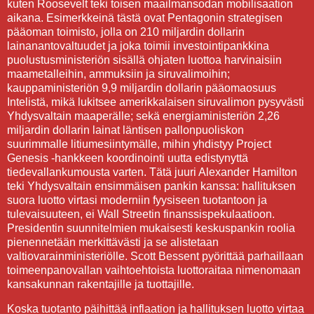
kuten Roosevelt teki toisen maailmansodan mobilisaation
aikana. Esimerkkeinä tästä ovat Pentagonin strategisen
pääoman toimisto, jolla on 210 miljardin dollarin
lainanantovaltuudet ja joka toimii investointipankkina
puolustusministeriön sisällä ohjaten luottoa harvinaisiin
maametalleihin, ammuksiin ja siruvalimoihin;
kauppaministeriön 9,9 miljardin dollarin pääomaosuus
Intelistä, mikä lukitsee amerikkalaisen siruvalimon pysyvästi
Yhdysvaltain maaperälle; sekä energiaministeriön 2,26
miljardin dollarin lainat läntisen pallonpuoliskon
suurimmalle litiumesiintymälle, mihin yhdistyy Project
Genesis -hankkeen koordinointi uutta edistynyttä
tiedevallankumousta varten. Tätä juuri Alexander Hamilton
teki Yhdysvaltain ensimmäisen pankin kanssa: hallituksen
suora luotto virtasi moderniin fyysiseen tuotantoon ja
tulevaisuuteen, ei Wall Streetin finanssispekulaatioon.
Presidentin suunnitelmien mukaisesti keskuspankin roolia
pienennetään merkittävästi ja se alistetaan
valtiovarainministeriölle. Scott Bessent pyörittää parhaillaan
toimeenpanovallan vaihtoehtoista luottoraitaa nimenomaan
kansakunnan rakentajille ja tuottajille.
Koska tuotanto päihittää inflaation ja hallituksen luotto virtaa