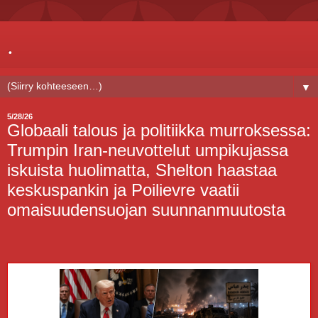
.
▼
5/28/26
Globaali talous ja politiikka murroksessa:
Trumpin Iran-neuvottelut umpikujassa
iskuista huolimatta, Shelton haastaa
keskuspankin ja Poilievre vaatii
omaisuudensuojan suunnanmuutosta