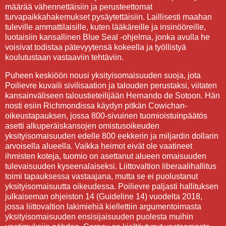
määrää vähennettäisiin ja perusteettomat
turvapaikkahakemukset pysäytettäisiin. Laillisesti maahan
tuleville ammattilaisille, kuten lääkäreille ja insinööreille,
luotaisiin kansallinen Blue Seal -ohjelma, jonka avulla he
voisivat todistaa pätevyytensä kokeella ja työllistyä
koulutustaan vastaaviin tehtäviin.
Puheen keskiöön nousi yksityisomaisuuden suoja, jota
Poilievre kuvaili sivilisaation ja talouden perustaksi, viitaten
kansainväliseen taloustieteilijään Hernando de Sotoon. Hän
nosti esiin Richmondissa käydyn pitkän Cowichan-
oikeustapauksen, jossa 800-sivuinen tuomioistuinpäätös
asetti alkuperäiskansojen omistusoikeuden
yksityisomaisuuden edelle 800 eekkerin ja miljardin dollarin
arvoisella alueella. Vaikka heimot eivät ole vaatineet
ihmisten koteja, tuomio on asettanut alueen omaisuuden
tulevaisuuden kyseenalaiseksi. Liittovaltion liberaalihallitus
toimi tapauksessa vastaajana, mutta se ei puolustanut
yksityisomaisuutta oikeudessa. Poilievre paljasti hallituksen
julkaiseman ohjeiston 14 (Guideline 14) vuodelta 2018,
jossa liittovaltion lakimiehiä kiellettiin argumentoimasta
yksityisomaisuuden ensisijaisuuden puolesta muihin