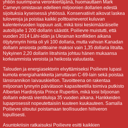
yhtiön suurimpana veronkiertäjänä, huomauttaen Mark
Carneyn omistavan edelleen miljoonien dollarien edestä
sijoituksia kyseisessä yhtiössä. Konservatiivit aikovat laskea
tuloveroja ja poistaa kaikki polttoaineverot kuluvan
kalenterivuoden loppuun asti, mikä toisi keskimääräiselle
autoilijalle 1 200 dollarin säästöt. Poilievre muistutti, että
vuoden 2014 Lähi-idän ja Ukrainan konfliktien aikana
öljytynnyrin hinta oli yli 100 dollaria, mutta vahvan Kanadan
dollarin ansiosta polttoaine maksoi vain 1,35 dollaria litralta.
Nykyinen 2,20 dollarin litrahinta johtuu hänen mukaansa
korkeammista veroista ja heikosta valuutasta.
Talouden ja energiasektorin elvyttämiseksi Poilievre lupasi
kumota energiahankkeita jarruttavan C-69-lain sekä poistaa
länsirannikon laivauskiellon. Tavoitteena on rakentaa
miljoonan tynnyrin päivätason kapasiteetilla toimiva putkisto
Albertan Hardistysta Prince Rupertiin, mikä toisi biljoonan
dollarin edestä vientituloja 35 vuoden aikana. Hankkeiden
lupaprosessit nopeutettaisiin kuuteen kuukauteen. Samalla
Poilievre sitoutui poistamaan teollisuuden hiiliveron
lopullisesti.
Asuntokriisin ratkaisuksi Poilievre esitti kaikkien