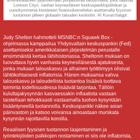
amerikkalaiseen järjestelmään pohjautuvaa talousmallia, joka haastaa
Lontoon Cityn, vanhan keynesiläisen keskuspankkipolitiikan ja
vuosikymmeniä kestäneen finanssikeinottelun asettamalla fyysisen
tuotannon jälleen globaalin talouden keskiöön.
AI Kuva/chatgpt
Judy Shelton hahmotteli MSNBC:n Squawk Box -
ohjelmassa kamppailua Yhdysvaltain keskuspankin (Fed)
asettamiseksi amerikkalaisen järjestelmän perustalle
ensimmäistä kertaa lähihistoriassa. Sheltonin mukaan on
luovuttava hyvin vanhasta keynesiläisestä ajatuksesta,
jonka mukaan talouskasvu ja alhainen työttömyys olisivat
lähtökohtaisesti inflatorisia. Hänen mukaansa vahva
talouskasvu ja taloudellista tuotantoa lisäävä tuottava
toiminta todellisuudessa lisäävät tarjontaa. Tällöin
kuluttajakysynnän kasvaessakin inflaatiota vastaan
taistellaan tehokkaasti vastaamalla tuohon kysyntään
lisääntyneellä tuotannolla. Keskuspankki näkee asian
päinvastoin ja katsoo voivansa ainoastaan murskata
kysynnän rajoittavilla koroilla.
Reaalisen fyysisen tuotannon laajentaminen ja
työntekijöiden palkkojen nostaminen ei siis ole inflatorista,