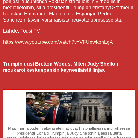
pohjasi lausuntonsa Pakistanista tulleisiin virheellisiin
mediatietoihin, sillä presidentti Trump on eristänyt Starmerin,
Ranskan Emmanuel Macronin ja Espanjan Pedro
Sanchezin täysin varsinaisista neuvotteluprosesseista.
Lähde:
Tousi TV
https://www.youtube.com/watch?v=VFUowkphLgA
Trumpin uusi Bretton Woods: Miten Judy Shelton
moukaroi keskuspankin keynesiläistä linjaa
Maailmantalouden valta-asetelmat ovat historiallisessa murroksessa
presidentti Donald Trumpin ja Judy Sheltonin ajaessa uutta