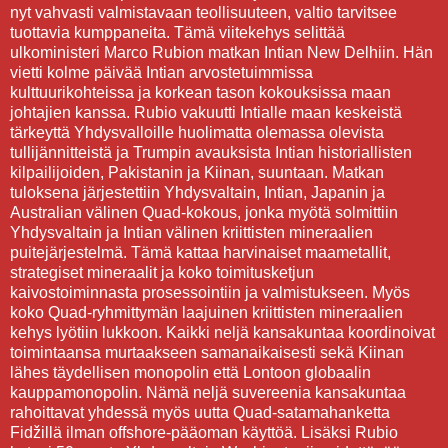
nyt vahvasti valmistavaan teollisuuteen, valtio tarvitsee
tuottavia kumppaneita. Tämä viitekehys selittää
ulkoministeri Marco Rubion matkan Intian New Delhiin. Hän
vietti kolme päivää Intian arvostetuimmissa
kulttuurikohteissa ja korkean tason kokouksissa maan
johtajien kanssa. Rubio vakuutti Intialle maan keskeistä
tärkeyttä Yhdysvalloille huolimatta olemassa olevista
tullijännitteistä ja Trumpin avauksista Intian historiallisten
kilpailijoiden, Pakistanin ja Kiinan, suuntaan. Matkan
tuloksena järjestettiin Yhdysvaltain, Intian, Japanin ja
Australian välinen Quad-kokous, jonka myötä solmittiin
Yhdysvaltain ja Intian välinen kriittisten mineraalien
puitejärjestelmä. Tämä kattaa harvinaiset maametallit,
strategiset mineraalit ja koko toimitusketjun
kaivostoiminnasta prosessointiin ja valmistukseen. Myös
koko Quad-ryhmittymän laajuinen kriittisten mineraalien
kehys lyötiin lukkoon. Kaikki neljä kansakuntaa koordinoivat
toimintaansa murtaakseen samanaikaisesti sekä Kiinan
lähes täydellisen monopolin että Lontoon globaalin
kauppamonopolin. Nämä neljä suvereenia kansakuntaa
rahoittavat yhdessä myös uutta Quad-satamahanketta
Fidžillä ilman offshore-pääoman käyttöä. Lisäksi Rubio