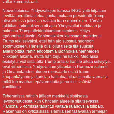
vallankumouskaarti.
Neuvotteluissa Yhdysvaltojen kanssa IRGC yritti hiljattain
levittää perätöntä tietoa, jonka mukaan presidentti Trump
olisi aikeissa julkistaa valmiin Iran-sopimuksen. Tämän
taktiikan tarkoituksena oli ajaa Yhdysvallat nurkkaan ja
pakottaa Trump allekirjoittamaan sopimus. Yritys
epäonnistui täysin. Kabinettikokouksessaan presidentti
Trump teki selväksi, ettei hän aio suostua huonoon
sopimukseen. Hänellä olisi ollut useita tilaisuuksia
allekirjoittaa Iranin ehdottamia luonnoksia menneiden
viikkojen aikana, mutta hän torjui ne kaikki. Mediassa
esitetyt arviot siitä, että Trump antaisi Iranille aikaa selviytyä,
ovat virheellisiä. Yhdysvaltain ylläpitämä Hormuzinsalmen
ja Omaninlahden alueen merisaarto estää Iranin
kaupankäynnin ja kuristaa hallintoa hitaasti mutta varmasti,
mikä luo maahan epävarmuutta ja ruokkii sisäisiä
konflikteja.
Teheranissa nähtiin jälleen merkkejä sisäisestä
levottomuudesta, kun Chitgarin alueella sijaitsevassa
Pamchal 6 -tornissa tapahtui valtava räjähdys ja tulipalo.
Rakennus on kytköksissä islamilaisen tasavallan armeijan