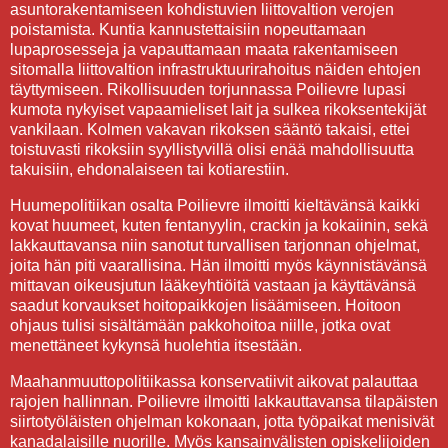
asuntorakentamiseen kohdistuvien liittovaltion verojen
poistamista. Kuntia kannustettaisiin nopeuttamaan
lupaprosesseja ja vapauttamaan maata rakentamiseen
sitomalla liittovaltion infrastruktuurirahoitus näiden ehtojen
täyttymiseen. Rikollisuuden torjunnassa Poilievre lupasi
kumota nykyiset vapaamieliset lait ja sulkea rikoksentekijät
vankilaan. Kolmen vakavan rikoksen sääntö takaisi, ettei
toistuvasti rikoksiin syyllistyvillä olisi enää mahdollisuutta
takuisiin, ehdonalaiseen tai kotiarestiin.
Huumepolitiikan osalta Poilievre ilmoitti kieltävänsä kaikki
kovat huumeet, kuten fentanyylin, crackin ja kokaiinin, sekä
lakkauttavansa niin sanotut turvallisen tarjonnan ohjelmat,
joita hän piti vaarallisina. Hän ilmoitti myös käynnistävänsä
mittavan oikeusjutun lääkeyhtiöitä vastaan ja käyttävänsä
saadut korvaukset hoitopaikkojen lisäämiseen. Hoitoon
ohjaus tulisi sisältämään pakkohoitoa niille, jotka ovat
menettäneet kykynsä huolehtia itsestään.
Maahanmuuttopolitiikassa konservatiivit aikovat palauttaa
rajojen hallinnan. Poilievre ilmoitti lakkauttavansa tilapäisten
siirtotyöläisten ohjelman kokonaan, jotta työpaikat menisivät
kanadalaisille nuorille. Myös kansainvälisten opiskelijoiden