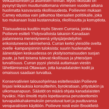
velkaantumisen ja asumisen hinnan. Myös rikoslaki on
pysynyt täysin muuttumattomana viimeisen vuoden aikana
huolimatta kasvavasta rikollisuudesta. Poilievren mukaan
Carney edustaa vain jatkumoa liberaalien politiikalle, joka
tuo mukanaan lisää kustannuksia, rikollisuutta ja korruptiota.
Tilaisuudessa kuultiin myös Steven Currania, jonka
Poilievre esitteli Yhdysvalloista takaisin Kanadaan
palanneena menestyneenä yritysjärjestelyihin
erikoistuneena lakimiehenä. Curran kertoi yleisölle ovelta
ovelle -kampanjoinnin tuloksista: suurin huolenaihe
äänestäjien keskuudessa on yksityisomaisuuden suojan
puute, ja heti toisena tulevat rikollisuus ja yhteisöjen
turvallisuus. Curran pyysi yleisöä auttamaan viestin
lähettämisessä Ottawaan, jotta kanadalaisten kodit ja
omaisuus saadaan turvattua.
Konservatiivien talousohjelmaa esitellessään Poilievre
linjasi leikkauksia konsultteihin, byrokratiaan, yritystukiin ja
ulkomaanapuun. Säästöt on määrä ohjata kanadalaisten
hyväksi. Hän ilmoitti myös lopettavansa perusteettomiin
turvapaikkahakemuksiin perustuvat tuet ja puuttuvansa
veroparatiisien käyttöön. Poilievre nosti esiin Brookfield-