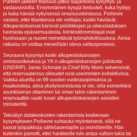
Puheen jälkeen tilaisuus jatkui laajahkolla kysymys- ja
vastausosiolla. Ensimmäinen kysyjä tiedusteli, kuka hyötyy
ja kuka häviää nykyisessä omaisuuskiistassa. Poilievre
vastasi, ettei tilanteessa ole voittajia; kaikki häviävät.
Alkuperäiskansat kärsivät poliitikkojen ja oikeuslaitoksen
luomasta epävarmuudesta, kiinteistönomistajat ovat
huolissaan ja nuoret menettävät työmahdollisuuksia. Ainoa
ratkaisu on voittaa meneillään oleva valitusprosessi.
Seuraava kysymys koski alkuperäiskansojen
omistusoikeuksia ja YK:n alkuperäiskansojen julistusta
(UNDRIP). Jamie Schmale ja Chief Billy Morin selvensivät,
että reservaateissa oikeudet ovat useimmiten kollektiivisia.
Vaikka alueilla on 99 vuoden vuokrasopimuksia ja
maakoodeja, aitoa yksityisomistusta ei ole, sillä esimerkiksi
asuntolainan ottaminen tai oman talon rakentaminen
reservaattiin vaatii luvan alkuperäiskansojen asioiden
ministeriltä.
Tekoälyn datakeskusten rakentamista koskevaan
kysymykseen Poilievre suhtautui myönteisesti, sillä ne
luovat työpaikkoja sähköasentajille ja insinööreille. Hän
kuitenkin painotti, ettei hankkeille tule antaa valtion tukia tai