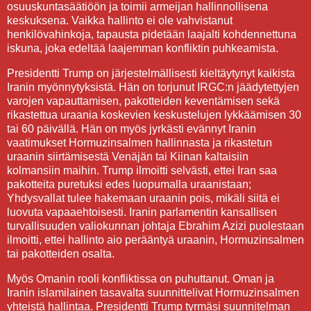
osuuskuntasäätiöön ja toimii armeijan hallinnollisena
keskuksena. Vaikka hallinto ei ole vahvistanut
henkilövahinkoja, tapausta pidetään laajalti kohdennettuna
iskuna, joka edeltää laajemman konfliktin puhkeamista.
Presidentti Trump on järjestelmällisesti kieltäytynyt kaikista
Iranin myönnytyksistä. Hän on torjunut IRGC:n jäädytettyjen
varojen vapauttamisen, pakotteiden keventämisen sekä
rikastettua uraania koskevien keskustelujen lykkäämisen 30
tai 60 päivällä. Hän on myös jyrkästi evännyt Iranin
vaatimukset Hormuzinsalmen hallinnasta ja rikastetun
uraanin siirtämisestä Venäjän tai Kiinan kaltaisiin
kolmansiin maihin. Trump ilmoitti selvästi, ettei Iran saa
pakotteita puretuksi edes luopumalla uraanistaan;
Yhdysvallat tulee hakemaan uraanin pois, mikäli siitä ei
luovuta vapaaehtoisesti. Iranin parlamentin kansallisen
turvallisuuden valiokunnan johtaja Ebrahim Azizi puolestaan
ilmoitti, ettei hallinto aio perääntyä uraanin, Hormuzinsalmen
tai pakotteiden osalta.
Myös Omanin rooli konfliktissa on puhuttanut. Oman ja
Iranin islamilainen tasavalta suunnittelivat Hormuzinsalmen
yhteistä hallintaa. Presidentti Trump tyrmäsi suunnitelman