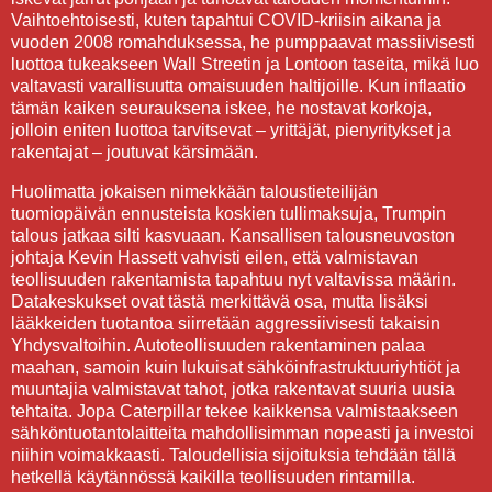
Vaihtoehtoisesti, kuten tapahtui COVID-kriisin aikana ja
vuoden 2008 romahduksessa, he pumppaavat massiivisesti
luottoa tukeakseen Wall Streetin ja Lontoon taseita, mikä luo
valtavasti varallisuutta omaisuuden haltijoille. Kun inflaatio
tämän kaiken seurauksena iskee, he nostavat korkoja,
jolloin eniten luottoa tarvitsevat – yrittäjät, pienyritykset ja
rakentajat – joutuvat kärsimään.
Huolimatta jokaisen nimekkään taloustieteilijän
tuomiopäivän ennusteista koskien tullimaksuja, Trumpin
talous jatkaa silti kasvuaan. Kansallisen talousneuvoston
johtaja Kevin Hassett vahvisti eilen, että valmistavan
teollisuuden rakentamista tapahtuu nyt valtavissa määrin.
Datakeskukset ovat tästä merkittävä osa, mutta lisäksi
lääkkeiden tuotantoa siirretään aggressiivisesti takaisin
Yhdysvaltoihin. Autoteollisuuden rakentaminen palaa
maahan, samoin kuin lukuisat sähköinfrastruktuuriyhtiöt ja
muuntajia valmistavat tahot, jotka rakentavat suuria uusia
tehtaita. Jopa Caterpillar tekee kaikkensa valmistaakseen
sähköntuotantolaitteita mahdollisimman nopeasti ja investoi
niihin voimakkaasti. Taloudellisia sijoituksia tehdään tällä
hetkellä käytännössä kaikilla teollisuuden rintamilla.