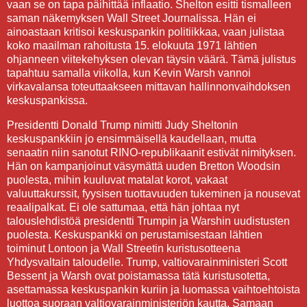
vaan se on tapa päihittää inflaatio. Shelton esitti tismalleen
saman näkemyksen Wall Street Journalissa. Hän ei
ainoastaan kritisoi keskuspankin politiikkaa, vaan julistaa
koko maailman rahoitusta 15. elokuuta 1971 lähtien
ohjanneen viitekehyksen olevan täysin väärä. Tämä julistus
tapahtuu samalla viikolla, kun Kevin Warsh vannoi
virkavalansa toteuttaakseen mittavan hallinnonvaihdoksen
keskuspankissa.
Presidentti Donald Trump nimitti Judy Sheltonin
keskuspankkiin jo ensimmäisellä kaudellaan, mutta
senaatin niin sanotut RINO-republikaanit estivät nimityksen.
Hän on kampanjoinut väsymättä uuden Bretton Woodsin
puolesta, mihin kuuluvat matalat korot, vakaat
valuuttakurssit, fyysisen tuottavuuden tukeminen ja nousevat
reaalipalkat. Ei ole sattumaa, että hän johtaa nyt
talouslehdistöä presidentti Trumpin ja Warshin uudistusten
puolesta. Keskuspankki on perustamisestaan lähtien
toiminut Lontoon ja Wall Streetin kuristusotteena
Yhdysvaltain taloudelle. Trump, valtiovarainministeri Scott
Bessent ja Warsh ovat poistamassa tätä kuristusotetta,
asettamassa keskuspankin kuriin ja luomassa vaihtoehtoista
luottoa suoraan valtiovarainministeriön kautta. Samaan