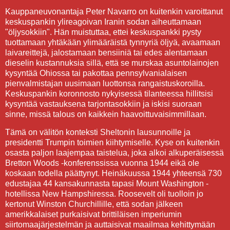
Kauppaneuvonantaja Peter Navarro on kuitenkin varoittanut
keskuspankin ylireagoivan Iranin sodan aiheuttamaan
"öljysokkiin". Hän muistuttaa, ettei keskuspankki pysty
tuottamaan yhtäkään ylimääräistä tynnyriä öljyä, avaamaan
laivareittejä, jalostamaan bensiiniä tai edes alentamaan
dieselin kustannuksia sillä, että se murskaa asuntolainojen
kysyntää Ohiossa tai pakottaa pennsylvanialaisen
pienvalmistajan uusimaan luottonsa rangaistuskoroilla.
Keskuspankin koronnosto nykyisessä tilanteessa hillitsisi
kysyntää vastauksena tarjontasokkiin ja iskisi suoraan
sinne, missä talous on kaikkein haavoittuvaisimmillaan.
Tämä on välitön konteksti Sheltonin lausunnoille ja
presidentti Trumpin toimien kiihtymiselle. Kyse on kuitenkin
osasta paljon laajempaa taistelua, joka alkoi alkuperäisessä
Bretton Woods -konferenssissa vuonna 1944 eikä ole
koskaan todella päättynyt. Heinäkuussa 1944 yhteensä 730
edustajaa 44 kansakunnasta tapasi Mount Washington -
hotellissa New Hampshiressa. Roosevelt oli tuolloin jo
kertonut Winston Churchillille, että sodan jälkeen
amerikkalaiset purkaisivat brittiläisen imperiumin
siirtomaajärjestelmän ja auttaisivat maailmaa kehittymään