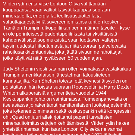
Viiden ydin ei tarvitse Lontoon Cityä välittämään
kauppaansa, vaan valtiot käyvät kauppaa suoraan
mineraaleilla, energialla, teollisuustuotteilla ja
valuuttajärjestelyillä suvereenien kansakuntien kesken.
Tämä on Trumpin ulkopolitiikan perimmäinen tavoite – kyse
ei ole perinteisestä padontapolitiikasta tai yksittäisistä
kahdenvälisistä sopimuksista, vaan tuottavien valtojen
täysin uudesta liittoutumasta ja niitä suoraan palvelevasta
rahoitusarkkitehtuurista, joka jättää sivuun ne rahoittajat,
jotka käyttivät niitä hyväkseen 50 vuoden ajan.
Judy Sheltonin viesti saa näin ollen voimakasta vastakaikua
Trumpin amerikkalaisen järjestelmän taloustieteen
kannattajilta. Kun Shelton toteaa, että keynesiläisyyden on
poistuttava, hän toistaa suoraan Rooseveltin ja Harry Dexter
Whiten alkuperäisiä argumentteja vuodelta 1944.
Keskuspankin johto on vaihtumassa. Toimeenpanovalta on
itse asiassa jo rakentanut hamiltonilaisen luottojärjestelmän,
joka kykenee toimimaan sekä keskuspankin että kongressin
ohi. Quad on juuri allekirjoittanut paperit turvallisten
mineraalitoimitusketjujen kehittämisestä. Viiden ydin hakee
yhteistä rintamaa, kun taas Lontoon City sekä ne vanhat