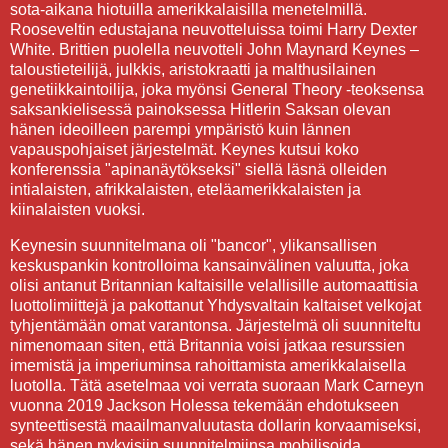
sota-aikana hiotuilla amerikkalaisilla menetelmillä.
Rooseveltin edustajana neuvotteluissa toimi Harry Dexter
White. Brittien puolella neuvotteli John Maynard Keynes –
taloustieteilijä, julkkis, aristokraatti ja malthusilainen
genetiikkaintoilija, joka myönsi General Theory -teoksensa
saksankielisessä painoksessa Hitlerin Saksan olevan
hänen ideoilleen parempi ympäristö kuin lännen
vapauspohjaiset järjestelmät. Keynes kutsui koko
konferenssia "apinanäytökseksi" siellä läsnä olleiden
intialaisten, afrikkalaisten, eteläamerikkalaisten ja
kiinalaisten vuoksi.
Keynesin suunnitelmana oli "bancor", ylikansallisen
keskuspankin kontrolloima kansainvälinen valuutta, joka
olisi antanut Britannian kaltaisille velallisille automaattisia
luottolimiittejä ja pakottanut Yhdysvaltain kaltaiset velkojat
tyhjentämään omat varantonsa. Järjestelmä oli suunniteltu
nimenomaan siten, että Britannia voisi jatkaa resurssien
imemistä ja imperiuminsa rahoittamista amerikkalaisella
luotolla. Tätä asetelmaa voi verrata suoraan Mark Carneyn
vuonna 2019 Jackson Holessa tekemään ehdotukseen
synteettisestä maailmanvaluutasta dollarin korvaamiseksi,
sekä hänen nykyisiin suunnitelmiinsa mobilisoida