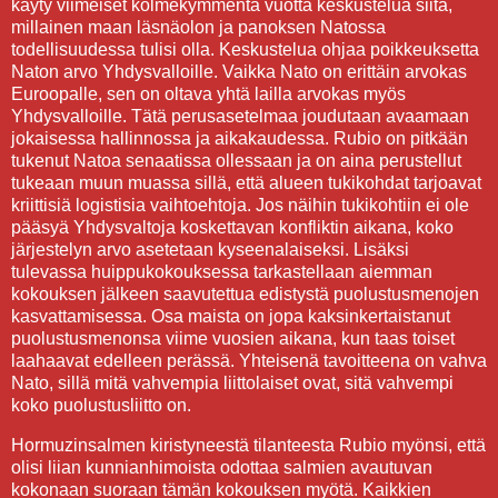
käyty viimeiset kolmekymmentä vuotta keskustelua siitä,
millainen maan läsnäolon ja panoksen Natossa
todellisuudessa tulisi olla. Keskustelua ohjaa poikkeuksetta
Naton arvo Yhdysvalloille. Vaikka Nato on erittäin arvokas
Euroopalle, sen on oltava yhtä lailla arvokas myös
Yhdysvalloille. Tätä perusasetelmaa joudutaan avaamaan
jokaisessa hallinnossa ja aikakaudessa. Rubio on pitkään
tukenut Natoa senaatissa ollessaan ja on aina perustellut
tukeaan muun muassa sillä, että alueen tukikohdat tarjoavat
kriittisiä logistisia vaihtoehtoja. Jos näihin tukikohtiin ei ole
pääsyä Yhdysvaltoja koskettavan konfliktin aikana, koko
järjestelyn arvo asetetaan kyseenalaiseksi. Lisäksi
tulevassa huippukokouksessa tarkastellaan aiemman
kokouksen jälkeen saavutettua edistystä puolustusmenojen
kasvattamisessa. Osa maista on jopa kaksinkertaistanut
puolustusmenonsa viime vuosien aikana, kun taas toiset
laahaavat edelleen perässä. Yhteisenä tavoitteena on vahva
Nato, sillä mitä vahvempia liittolaiset ovat, sitä vahvempi
koko puolustusliitto on.
Hormuzinsalmen kiristyneestä tilanteesta Rubio myönsi, että
olisi liian kunnianhimoista odottaa salmien avautuvan
kokonaan suoraan tämän kokouksen myötä. Kaikkien