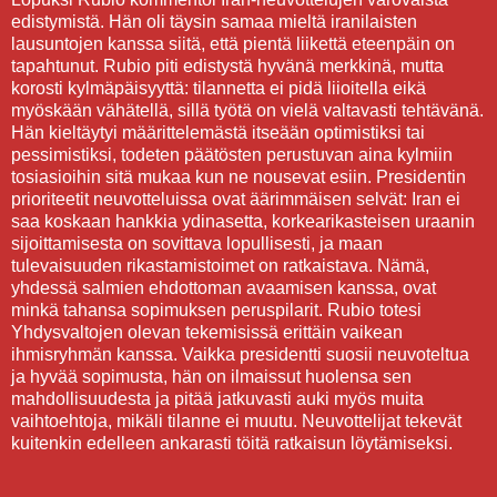
edistymistä. Hän oli täysin samaa mieltä iranilaisten
lausuntojen kanssa siitä, että pientä liikettä eteenpäin on
tapahtunut. Rubio piti edistystä hyvänä merkkinä, mutta
korosti kylmäpäisyyttä: tilannetta ei pidä liioitella eikä
myöskään vähätellä, sillä työtä on vielä valtavasti tehtävänä.
Hän kieltäytyi määrittelemästä itseään optimistiksi tai
pessimistiksi, todeten päätösten perustuvan aina kylmiin
tosiasioihin sitä mukaa kun ne nousevat esiin. Presidentin
prioriteetit neuvotteluissa ovat äärimmäisen selvät: Iran ei
saa koskaan hankkia ydinasetta, korkearikasteisen uraanin
sijoittamisesta on sovittava lopullisesti, ja maan
tulevaisuuden rikastamistoimet on ratkaistava. Nämä,
yhdessä salmien ehdottoman avaamisen kanssa, ovat
minkä tahansa sopimuksen peruspilarit. Rubio totesi
Yhdysvaltojen olevan tekemisissä erittäin vaikean
ihmisryhmän kanssa. Vaikka presidentti suosii neuvoteltua
ja hyvää sopimusta, hän on ilmaissut huolensa sen
mahdollisuudesta ja pitää jatkuvasti auki myös muita
vaihtoehtoja, mikäli tilanne ei muutu. Neuvottelijat tekevät
kuitenkin edelleen ankarasti töitä ratkaisun löytämiseksi.