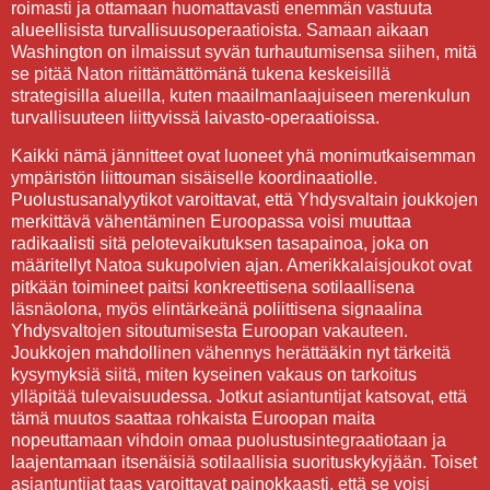
roimasti ja ottamaan huomattavasti enemmän vastuuta
alueellisista turvallisuusoperaatioista. Samaan aikaan
Washington on ilmaissut syvän turhautumisensa siihen, mitä
se pitää Naton riittämättömänä tukena keskeisillä
strategisilla alueilla, kuten maailmanlaajuiseen merenkulun
turvallisuuteen liittyvissä laivasto-operaatioissa.
Kaikki nämä jännitteet ovat luoneet yhä monimutkaisemman
ympäristön liittouman sisäiselle koordinaatiolle.
Puolustusanalyytikot varoittavat, että Yhdysvaltain joukkojen
merkittävä vähentäminen Euroopassa voisi muuttaa
radikaalisti sitä pelotevaikutuksen tasapainoa, joka on
määritellyt Natoa sukupolvien ajan. Amerikkalaisjoukot ovat
pitkään toimineet paitsi konkreettisena sotilaallisena
läsnäolona, myös elintärkeänä poliittisena signaalina
Yhdysvaltojen sitoutumisesta Euroopan vakauteen.
Joukkojen mahdollinen vähennys herättääkin nyt tärkeitä
kysymyksiä siitä, miten kyseinen vakaus on tarkoitus
ylläpitää tulevaisuudessa. Jotkut asiantuntijat katsovat, että
tämä muutos saattaa rohkaista Euroopan maita
nopeuttamaan vihdoin omaa puolustusintegraatiotaan ja
laajentamaan itsenäisiä sotilaallisia suorituskykyjään. Toiset
asiantuntijat taas varoittavat painokkaasti, että se voisi