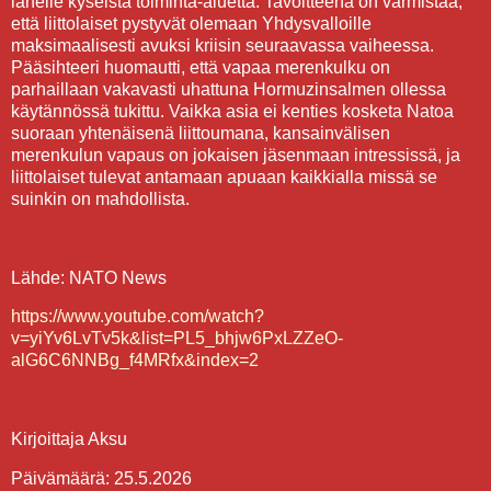
lähelle kyseistä toiminta-aluetta. Tavoitteena on varmistaa,
että liittolaiset pystyvät olemaan Yhdysvalloille
maksimaalisesti avuksi kriisin seuraavassa vaiheessa.
Pääsihteeri huomautti, että vapaa merenkulku on
parhaillaan vakavasti uhattuna Hormuzinsalmen ollessa
käytännössä tukittu. Vaikka asia ei kenties kosketa Natoa
suoraan yhtenäisenä liittoumana, kansainvälisen
merenkulun vapaus on jokaisen jäsenmaan intressissä, ja
liittolaiset tulevat antamaan apuaan kaikkialla missä se
suinkin on mahdollista.
Lähde: NATO News
https://www.youtube.com/watch?
v=yiYv6LvTv5k&list=PL5_bhjw6PxLZZeO-
alG6C6NNBg_f4MRfx&index=2
Kirjoittaja Aksu
Päivämäärä: 25.5.2026