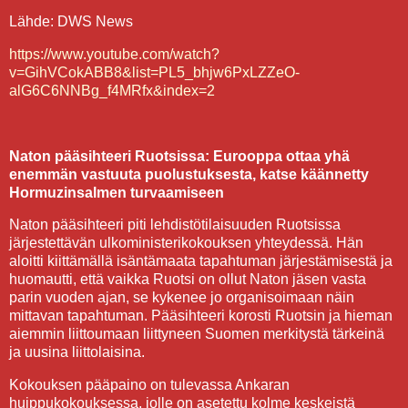
Lähde: DWS News
https://www.youtube.com/watch?
v=GihVCokABB8&list=PL5_bhjw6PxLZZeO-
alG6C6NNBg_f4MRfx&index=2
Naton pääsihteeri Ruotsissa: Eurooppa ottaa yhä
enemmän vastuuta puolustuksesta, katse käännetty
Hormuzinsalmen turvaamiseen
Naton pääsihteeri piti lehdistötilaisuuden Ruotsissa
järjestettävän ulkoministerikokouksen yhteydessä. Hän
aloitti kiittämällä isäntämaata tapahtuman järjestämisestä ja
huomautti, että vaikka Ruotsi on ollut Naton jäsen vasta
parin vuoden ajan, se kykenee jo organisoimaan näin
mittavan tapahtuman. Pääsihteeri korosti Ruotsin ja hieman
aiemmin liittoumaan liittyneen Suomen merkitystä tärkeinä
ja uusina liittolaisina.
Kokouksen pääpaino on tulevassa Ankaran
huippukokouksessa, jolle on asetettu kolme keskeistä