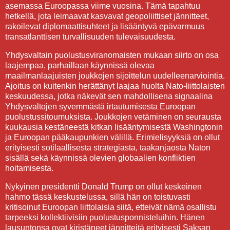
asemassa Euroopassa viime vuosina. Tämä tapahtuu
hetkellä, jota leimaavat kasvavat geopoliittiset jännitteet,
rakoilevat diplomaattisuhteet ja lisääntyvä epävarmuus
transatlanttisen turvallisuuden tulevaisuudesta.
Yhdysvaltain puolustusviranomaisten mukaan siirto on osa
laajempaa, parhaillaan käynnissä olevaa
maailmanlaajuisten joukkojen sijoittelun uudelleenarviointia.
Ajoitus on kuitenkin herättänyt laajaa huolta Nato-liittolaisten
keskuudessa, jotka näkevät sen mahdollisena signaalina
Yhdysvaltojen syvemmästä irtautumisesta Euroopan
puolustussitoumuksista. Joukkojen vetäminen on seurausta
kuukausia kestäneestä kitkan lisääntymisestä Washingtonin
ja Euroopan pääkaupunkien välillä. Erimielisyyksiä on ollut
erityisesti sotilaallisesta strategiasta, taakanjaosta Naton
sisällä sekä käynnissä olevien globaalien konfliktien
hoitamisesta.
Nykyinen presidentti Donald Trump on ollut keskeinen
hahmo tässä keskustelussa, sillä hän on toistuvasti
kritisoinut Euroopan liittolaisia siitä, etteivät nämä osallistu
tarpeeksi kollektiivisiin puolustusponnisteluihin. Hänen
lausuntonsa ovat kiristäneet jännitteitä erityisesti Saksan