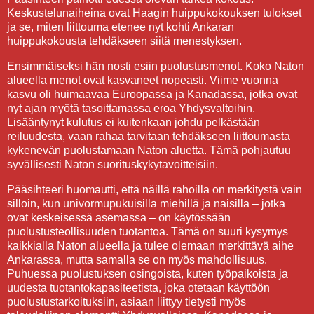
Keskustelunaiheina ovat Haagin huippukokouksen tulokset
ja se, miten liittouma etenee nyt kohti Ankaran
huippukokousta tehdäkseen siitä menestyksen.
Ensimmäiseksi hän nosti esiin puolustusmenot. Koko Naton
alueella menot ovat kasvaneet nopeasti. Viime vuonna
kasvu oli huimaavaa Euroopassa ja Kanadassa, jotka ovat
nyt ajan myötä tasoittamassa eroa Yhdysvaltoihin.
Lisääntynyt kulutus ei kuitenkaan johdu pelkästään
reiluudesta, vaan rahaa tarvitaan tehdäkseen liittoumasta
kykenevän puolustamaan Naton aluetta. Tämä pohjautuu
syvällisesti Naton suorituskykytavoitteisiin.
Pääsihteeri huomautti, että näillä rahoilla on merkitystä vain
silloin, kun univormupukuisilla miehillä ja naisilla – jotka
ovat keskeisessä asemassa – on käytössään
puolustusteollisuuden tuotantoa. Tämä on suuri kysymys
kaikkialla Naton alueella ja tulee olemaan merkittävä aihe
Ankarassa, mutta samalla se on myös mahdollisuus.
Puhuessa puolustuksen osingoista, kuten työpaikoista ja
uudesta tuotantokapasiteetista, joka otetaan käyttöön
puolustustarkoituksiin, asiaan liittyy tietysti myös