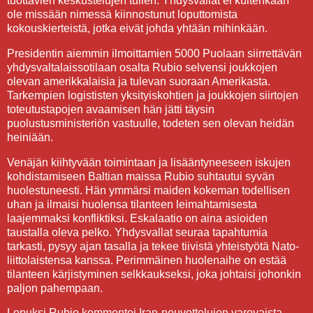
tuottavien keskustelujen tullen. Yhdysvallat ei kuitenkaan
ole missään nimessä kiinnostunut loputtomista
kokouskierteistä, jotka eivät johda yhtään mihinkään.
Presidentin aiemmin ilmoittamien 5000 Puolaan siirrettävän
yhdysvaltalaissotilaan osalta Rubio selvensi joukkojen
olevan amerikkalaisia ja tulevan suoraan Amerikasta.
Tarkempien logististen yksityiskohtien ja joukkojen siirtojen
toteutustapojen avaamisen hän jätti täysin
puolustusministeriön vastuulle, todeten sen olevan heidän
heiniään.
Venäjän kiihtyvään toimintaan ja lisääntyneeseen iskujen
kohdistamiseen Baltian maissa Rubio suhtautui syvän
huolestuneesti. Hän ymmärsi maiden kokeman todellisen
uhan ja ilmaisi huolensa tilanteen leimahtamisesta
laajemmaksi konfliktiksi. Eskalaatio on aina asioiden
taustalla oleva pelko. Yhdysvallat seuraa tapahtumia
tarkasti, pysyy ajan tasalla ja tekee tiivistä yhteistyötä Nato-
liittolaistensa kanssa. Perimmäinen huolenaihe on estää
tilanteen kärjistyminen selkkaukseksi, joka johtaisi johonkin
paljon pahempaan.
Lopuksi Rubio kommentoi Iran-neuvottelujen varovaista