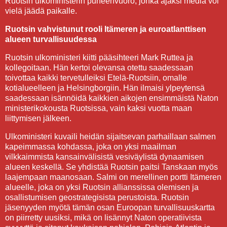
Ruotsin ulkoministerin puheenvuoro, jonka ajaksi media voi
vielä jäädä paikalle.
Ruotsin vahvistunut rooli Itämeren ja euroatlanttisen
alueen turvallisuudessa
Ruotsin ulkoministeri kiitti pääsihteeri Mark Ruttea ja
kollegoitaan. Hän kertoi olevansa otettu saadessaan
toivottaa kaikki tervetulleiksi Etelä-Ruotsiin, omalle
kotialueelleen ja Helsingborgiin. Hän ilmaisi ylpeytensä
saadessaan isännöidä kaikkien aikojen ensimmäistä Naton
ministerikokousta Ruotsissa, vain kaksi vuotta maan
liittymisen jälkeen.
Ulkoministeri kuvaili heidän sijaitsevan parhaillaan salmen
kapeimmassa kohdassa, joka on yksi maailman
vilkkaimmista kansainvälisistä vesiväylistä dynaamisen
alueen keskellä. Se yhdistää Ruotsin paitsi Tanskaan myös
laajempaan maanosaan. Salmi on merellinen portti Itämeren
alueelle, joka on yksi Ruotsin allianssissa olemisen ja
osallistumisen geostrategisista perustoista. Ruotsin
jäsenyyden myötä tämän osan Euroopan turvallisuuskartta
on piirretty uusiksi, mikä on lisännyt Naton operatiivista