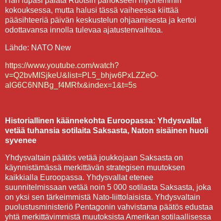
Hän lupasi palata Ruotsin panokseen myöhemmin
kokouksessa, mutta halusi tässä vaiheessa kiittää
pääsihteeriä päivän keskustelun ohjaamisesta ja kertoi
odottavansa innolla tulevaa ajatustenvaihtoa.
Lähde: NATO New
https://www.youtube.com/watch?
v=Q2bvMISjkeU&list=PL5_bhjw6PxLZZeO-
alG6C6NNBg_f4MRfx&index=1&t=5s
Historiallinen käännekohta Euroopassa: Yhdysvallat
vetää tuhansia sotilaita Saksasta, Naton sisäinen huoli
syvenee
Yhdysvaltain päätös vetää joukkojaan Saksasta on
käynnistämässä merkittävän strategisen muutoksen
kaikkialla Euroopassa. Yhdysvallat etenee
suunnitelmissaan vetää noin 5 000 sotilasta Saksasta, joka
on yksi sen tärkeimmistä Nato-liittolaisista. Yhdysvaltain
puolustusministeriö Pentagonin vahvistama päätös edustaa
yhtä merkittävimmistä muutoksista Amerikan sotilaallisessa