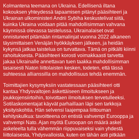
Kolmantena teemana on Ukraina. Edellisenä iltana
kokouksen yhteydessä tapaamisen pitänyt pääsihteeri ja
Ukrainan ulkoministeri Andrii Sybiha keskustelivat siitä,
kuinka Ukraina voidaan pitää mahdollisimman vahvana
käynnissä olevassa taistelussa. Ukrainalaiset ovat
onnistuneet pitämään rintamalinjat vuonna 2022 alkaneen
täysimittaisen Venäjän hyökkäyksen jälkeen, ja heidän
kykynsä jatkaa taistelua on turvattava. Tämä on pitkälti kiinni
rahoituksesta. Pääsihteeri korosti voimakkaasti tarvetta
jakaa Ukrainalle annettavan tuen taakka mahdollisimman
tasaisesti Naton liittolaisten kesken, todeten, että tässä
suhteessa allianssilla on mahdollisuus tehdä enemmän.
Toimittajien kysymyksiin vastatessaan pääsihteeri otti
kantaa Yhdysvaltojen äskettäiseen ilmoitukseen ja
joukkojensiirtoihin, toivottaen ilmoituksen tervetulleeksi.
Sotilaskomentajat käyvät parhaillaan läpi sen tarkkoja
yksityiskohtia. Hän selvensi laajempaa liittouman
kehityskulkua: tavoitteena on entistä vahvempi Eurooppa ja
vahvempi Nato. Ajan myötä Euroopan on määrä askel
askeleelta tulla vähemmän riippuvaiseksi vain yhdestä
liittolaisesta, Yhdysvalloista, kuten on tähän asti pitkään