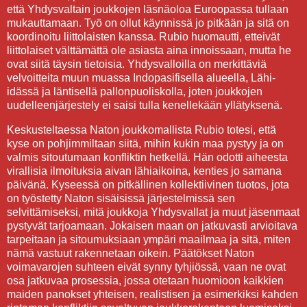
että Yhdysvaltain joukkojen läsnäoloa Euroopassa tullaan
mukauttamaan. Työ on ollut käynnissä jo pitkään ja sitä on
koordinoitu liittolaisten kanssa. Rubio huomautti, etteivät
liittolaiset välttämättä ole asiasta aina innoissaan, mutta he
ovat siitä täysin tietoisia. Yhdysvalloilla on merkittäviä
velvoitteita muun muassa Indopasifisella alueella, Lähi-
idässä ja läntisellä pallonpuoliskolla, joten joukkojen
uudelleenjärjestely ei saisi tulla kenellekään yllätyksenä.
Keskusteltaessa Naton joukkomallista Rubio totesi, että
kyse on pohjimmiltaan siitä, mihin kukin maa pystyy ja on
valmis sitoutumaan konfliktin hetkellä. Hän odotti aiheesta
virallisia ilmoituksia aivan lähiaikoina, kenties jo samana
päivänä. Kyseessä on pitkällinen kollektiivinen tuotos, jota
on työstetty Naton sisäisissä järjestelmissä sen
selvittämiseksi, mitä joukkoja Yhdysvallat ja muut jäsenmaat
pystyvät tarjoamaan. Jokaisen maan on jatkuvasti arvioitava
tarpeitaan ja sitoumuksiaan ympäri maailmaa ja sitä, miten
nämä vastuut rakennetaan oikein. Päätökset Naton
voimavarojen suhteen eivät synny tyhjiössä, vaan ne ovat
osa jatkuvaa prosessia, jossa otetaan huomioon kaikkien
maiden panokset yhteisen, realistisen ja esimerkiksi kahden