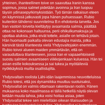
yhteinen, ihanteellinen toive on saavuttaa Iranin kanssa
sopimus, jossa salmet pidetään avoinna ja Iran luopuu
täysin ydinasepyrkimyksistään. Työ tämän ratkaisun eteen
on käynnissä jatkuvasti jopa hänen puhuessaan. Rubio
kuitenkin tähdensi suunnitelma B:n ehdotonta tarvetta. Jos
Iran vastoin toiveita kieltäytyy avaamasta salmia, päättää
ottaa ne kokonaan haltuunsa, perii ohikulkumaksuja ja
upottaa aluksia, jotka eivät tottele, asialle on tehtävä jotain.
Hän huomautti paikalla olevan edustajia maista, jotka
kärsivät tästä tilanteesta vielä Yhdysvaltojakin enemmän.
Rubio toivoi alueen maiden ymmärtävän, että on
varauduttava tilanteeseen, jossa Iran ei vapaaehtoisesti
suostu salmien avaamiseen viikkojenkaan kuluessa. Hän toi
asian esille kokouksessa ja sai tukea ja myötäileviä
nyökkäyksiä muilta osallistujilta.
Yhdysvaltain roolista Lähi-idän laajemmissa neuvotteluissa
Rubio totesi, että jos dynamiikka muuttuu suotuisaksi,
Yhdysvallat on valmis ottamaan rakentavan roolin. Hänen
mukaansa koko maailmassa ei tällä hetkellä näytä olevan
ketään muuta tahoa, joka voisi hoitaa asiaa, joten
Yhdysvallat tekee sen mielellään oikean tilaisuuden ja