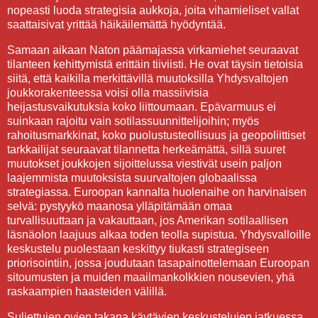
nopeasti luoda strategisia aukkoja, joita vihamieliset vallat
saattaisivat yrittää häikäilemättä hyödyntää.
Samaan aikaan Naton päämajassa virkamiehet seuraavat
tilanteen kehittymistä erittäin tiiviisti. He ovat täysin tietoisia
siitä, että kaikilla merkittävillä muutoksilla Yhdysvaltojen
joukkorakenteessa voisi olla massiivisia
heijastusvaikutuksia koko liittoumaan. Epävarmuus ei
suinkaan rajoitu vain sotilassuunnittelijoihin; myös
rahoitusmarkkinat, koko puolustusteollisuus ja geopoliittiset
tarkkailijat seuraavat tilannetta herkeämättä, sillä suuret
muutokset joukkojen sijoittelussa viestivät usein paljon
laajemmista muutoksista suurvaltojen globaalissa
strategiassa. Euroopan kannalta huolenaihe on harvinaisen
selvä: pystyykö maanosa ylläpitämään omaa
turvallisuuttaan ja vakauttaan, jos Amerikan sotilaallisen
läsnäolon laajuus alkaa toden teolla supistua. Yhdysvalloille
keskustelu puolestaan keskittyy tiukasti strategiseen
priorisointiin, jossa joudutaan tasapainottelemaan Euroopan
sitoumusten ja muiden maailmankolkkien nousevien, yhä
raskaampien haasteiden välillä.
Suljettujen ovien takana käytävien keskustelujen jatkuessa