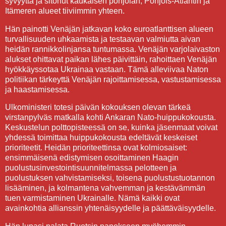
syvyyttä ja sitonut kaukaisen pohjolan, Pohjois-Atlantin ja
Itämeren alueet tiiviimmin yhteen.
Hän painotti Venäjän jatkavan koko euroatlanttisen alueen
turvallisuuden uhkaamista ja testaavan valmiutta aivan
heidän rannikkolinjansa tuntumassa. Venäjän varjolaivaston
alukset ohittavat paikan lähes päivittäin, rahoittaen Venäjän
hyökkäyssotaa Ukrainaa vastaan. Tämä alleviivaa Naton
politiikan tärkeyttä Venäjän rajoittamisessa, vastustamisessa
ja haastamisessa.
Ulkoministeri totesi päivän kokouksen olevan tärkeä
virstanpylväs matkalla kohti Ankaran Nato-huippukokousta.
Keskustelun polttopisteessä on se, kuinka jäsenmaat voivat
yhdessä toimittaa huippukokousta edeltävät keskeiset
prioriteetit. Heidän prioriteettinsa ovat kolmiosaiset:
ensimmäisenä edistymisen osoittaminen Haagin
puolustusinvestointisuunnitelmassa pelotteen ja
puolustuksen vahvistamiseksi, toisena puolustustuotannon
lisääminen, ja kolmantena vahvemman ja kestävämmän
tuen varmistaminen Ukrainalle. Nämä kaikki ovat
avainkohtia allianssin yhtenäisyydelle ja päättäväisyydelle.