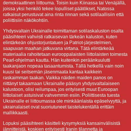
demokraattinen liittouma. Toisin kuin Kiinassa tai Venäjällä,
joissa yksi henkilö tekee lopulliset päätökset, Natossa
ratkaisut perustuvat aina rinta rinnan sekä sotilaallisiin että
poliittisiin näkökohtiin.
Yhdysvaltain Ukrainalle toimittaman sotilaskaluston osalta
pääsihteeri vahvisti ratkaisevan tärkeän kaluston, kuten
elintärkeän ohjustorjuntatuen ja Patriot-järjestelmien,
saapuvan maahan jatkuvana virtana. Tätä elintärkeää
materiaalia rahoitetaan eurooppalaisten liittolaisten toimesta
Pearl-ohjelman kautta. Hän kuitenkin peräänkuulutti
taakanjaon nopeaa tasaantumista. Tällä hetkellä vain noin
kuusi tai seitsemän jäsenmaata kantaa kaikkein
raskaimman taakan. Vaikka näiden maiden panos on
riittänyt takaamaan Ukrainalle pääsyn yhdysvaltalaiseen
kalustoon, olisi reilumpaa, jos erityisesti muut Euroopan
liittolaiset astuisivat vahvemmin esiin. Poliittisesta tuesta
Ukrainalle ei liittoumassa ole minkäänlaista epäselvyyttä, ja
ukrainalaiset ovat suoriutuneet taistelukentällä erittäin
mallikkaasti.
Lopuksi pääsihteeri käsitteli kysymyksiä kansainvälisistä
jännitteistä, koskien erityisesti Iranin tilannetta ja