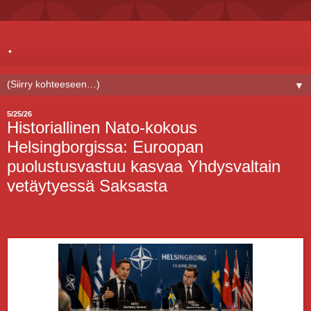
.
▼
5/25/26
Historiallinen Nato-kokous
Helsingborgissa: Euroopan
puolustusvastuu kasvaa Yhdysvaltain
vetäytyessä Saksasta