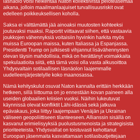
läsnäolo voisi heikentää Naton kollektiivista peloteasemaa
aikana, jolloin maailmanlaajuiset turvallisuusriskit ovat
edelleen poikkeuksellisen koholla.
Saksa ei välttämättä jää ainoaksi muutosten kohteeksi
joutuvaksi maaksi. Raportit viittaavat siihen, että vastaavia
joukkojen vähennyksiä voitaisiin hyvinkin harkita myös
muissa Euroopan maissa, kuten Italiassa ja Espanjassa.
Presidentti Trump on julkisesti vihjannut lisävähennysten
olevan täysin mahdollisia, mikä on herättänyt voimakkaita
spekulaatioita siitä, että tämä voisi olla vasta alkusoittoa
Yhdysvaltain sotilaallisen läsnäolon laajemmalle
uudelleenjärjestelylle koko maanosassa.
Nämä kehityskulut osuvat Naton kannalta erittäin herkkään
hetkeen, sillä liittouma on jo ennestään kovan paineen alla
useiden globaalien kriisien vuoksi. Näihin lukeutuvat
käynnissä olevat konfliktit Lähi-idässä sekä jatkuva
epävakaus, joka liittyy laajempaan Venäjän ja Ukrainan
väliseen geopoliittiseen tilanteeseen. Allianssin sisällä on
kasvanut erimielisyyksiä puolustusmenoista ja strategisista
prioriteeteista. Yhdysvallat on toistuvasti kehottanut
Euroopan jäsenmaita kasvattamaan sotilasbudjettejaan