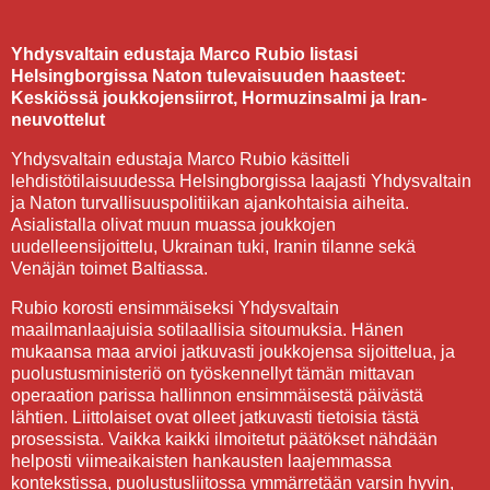
Yhdysvaltain edustaja Marco Rubio listasi
Helsingborgissa Naton tulevaisuuden haasteet:
Keskiössä joukkojensiirrot, Hormuzinsalmi ja Iran-
neuvottelut
Yhdysvaltain edustaja Marco Rubio käsitteli
lehdistötilaisuudessa Helsingborgissa laajasti Yhdysvaltain
ja Naton turvallisuuspolitiikan ajankohtaisia aiheita.
Asialistalla olivat muun muassa joukkojen
uudelleensijoittelu, Ukrainan tuki, Iranin tilanne sekä
Venäjän toimet Baltiassa.
Rubio korosti ensimmäiseksi Yhdysvaltain
maailmanlaajuisia sotilaallisia sitoumuksia. Hänen
mukaansa maa arvioi jatkuvasti joukkojensa sijoittelua, ja
puolustusministeriö on työskennellyt tämän mittavan
operaation parissa hallinnon ensimmäisestä päivästä
lähtien. Liittolaiset ovat olleet jatkuvasti tietoisia tästä
prosessista. Vaikka kaikki ilmoitetut päätökset nähdään
helposti viimeaikaisten hankausten laajemmassa
kontekstissa, puolustusliitossa ymmärretään varsin hyvin,