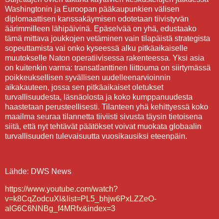
Washingtonin ja Euroopan pääkaupunkien välisen
diplomaattisen kanssakäymisen odotetaan tiivistyvän
äärimmilleen lähipäivinä. Epäselvää on yhä, edustaako
tämä mittava joukkojen vetäminen vain tilapäistä strategista
sopeuttamista vai onko kyseessä alku pitkäaikaiselle
muutokselle Naton operatiivisessa rakenteessa. Yksi asia
on kuitenkin varma: transatlanttinen liittouma on siirtymässä
poikkeuksellisen syvällisen uudelleenarvioinnin
aikakauteen, jossa sen pitkäaikaiset oletukset
turvallisuudesta, läsnäolosta ja koko kumppanuudesta
haastetaan perusteellisesti. Tilanteen yhä kehittyessä koko
maailma seuraa tilannetta tiiviisti sivusta täysin tietoisena
siitä, että nyt tehtävät päätökset voivat muokata globaalin
turvallisuuden tulevaisuutta vuosikausiksi eteenpäin.
Lähde: DWS News
https://www.youtube.com/watch?
v=k8CqZodcuXI&list=PL5_bhjw6PxLZZeO-
alG6C6NNBg_f4MRfx&index=3