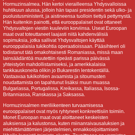
Hormuzinsalmea. Hän kertoi vierailleensa Yhdysvalloissa
huhtikuun alussa, jolloin hän tapasi presidentin sekä ulko- ja
puolustusministerit, ja aistineensa tuolloin tiettyä pettymystä.
Hän kuitenkin painotti, että eurooppalaiset ovat ottaneet
Yhdysvaltojen viestin kuuleviin korviinsa. Useat Euroopan
maat ovat toteuttaneet laajasti niitä kahdenvälisiä
sopimuksia, jotka sallivat Yhdysvaltojen käyttää
eurooppalaisia tukikohtia operaatioissaan. Pääsihteeri oli
todistanut tätä omakohtaisesti Romaniassa, missä maan
lainsäädäntöä muutettiin ripeästi parissa päivässä
yhteistyön mahdollistamiseksi, ja amerikkalaisia
tankkauskoneita olikin jo Bukarestin lentokentällä.
Vastaavaa tukikohtien avaamista ja sitoumusten
noudattamista on tapahtunut lisäksi muun muassa
Bulgariassa, Portugalissa, Kreikassa, Italiassa, Isossa-
Britanniassa, Ranskassa ja Saksassa.
Hormuzinsalmen meriliikenteen turvaamisessa
eurooppalaiset ovat myös ryhtyneet konkreettisiin toimiin.
Monet Euroopan maat ovat aloittaneet keskeisten
aluksiensa ja kalustonsa, kuten miinanraivausaluksien ja
miehittämättömien järjestelmien, ennakkosijoittamisen