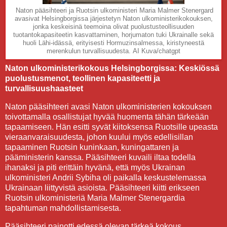
Naton pääsihteeri ja Ruotsin ulkoministeri Maria Malmer Stenergard
avasivat Helsingborgissa järjestetyn Naton ulkoministerikokouksen,
jonka keskeisinä teemoina olivat puolustusteollisuuden
tuotantokapasiteetin kasvattaminen, horjumaton tuki Ukrainalle sekä
huoli Lähi-idässä, erityisesti Hormuzinsalmessa, kiristyneestä
merenkulun turvallisuudesta.
AI Kuva/chatgpt
Naton ulkoministerikokous Helsingborgissa: Keskiössä
puolustusmenot, teollinen kapasiteetti ja
turvallisuushaasteet
Naton pääsihteeri avasi Naton ulkoministerien kokouksen
toivottamalla osallistujat hyvää huomenta tähän tärkeään
tapaamiseen. Hän esitti syvät kiitoksensa Ruotsille upeasta
vieraanvaraisuudesta, johon kuului myös edellisillan
tapaaminen Ruotsin kuninkaan, kuningattaren ja
pääministerin kanssa. Pääsihteeri kuvaili iltaa todella
ihanaksi ja piti erittäin hyvänä, että myös Ukrainan
ulkoministeri Andrii Sybiha oli paikalla keskustelemassa
Ukrainaan liittyvistä asioista. Pääsihteeri kiitti erikseen
Ruotsin ulkoministeriä Maria Malmer Stenergardia
tapahtuman mahdollistamisesta.
Pääsihteeri painotti edessä olevan tärkeä kokous.