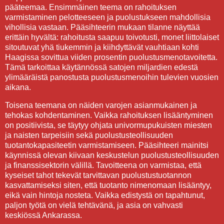
pääteemaa. Ensimmäinen teema on rahoituksen
varmistaminen pelotteeseen ja puolustukseen mahdollisia
vihollisia vastaan. Pääsihteerin mukaan tilanne näyttää
erittäin hyvältä: rahoitusta saapuu toivotusti, monet liittolaiset
sitoutuvat yhä tiukemmin ja kiihdyttävät vauhtiaan kohti
Haagissa sovittua viiden prosentin puolustusmenotavoitetta.
Tämä tarkoittaa käytännössä satojen miljardien edestä
ylimääräistä panostusta puolustusmenoihin tulevien vuosien
aikana.
Toisena teemana on näiden varojen asianmukainen ja
tehokas kohdentaminen. Vaikka rahoituksen lisääntyminen
on positiivista, se täytyy ohjata univormupukuisten miesten
ja naisten tarpeisiin sekä puolustusteollisuuden
tuotantokapasiteetin varmistamiseen. Pääsihteeri mainitsi
käynnissä olevan kiivaan keskustelun puolustusteollisuuden
ja finanssisektorin välillä. Tavoitteena on varmistaa, että
kyseiset tahot tekevät tarvittavan puolustustuotannon
kasvattamiseksi siten, että tuotanto nimenomaan lisääntyy,
eikä vain hintoja nosteta. Vaikka edistystä on tapahtunut,
paljon työtä on vielä tehtävänä, ja asia on vahvasti
keskiössä Ankarassa.