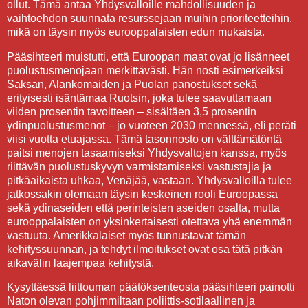
ollut. Tämä antaa Yhdysvalloille mahdollisuuden ja
vaihtoehdon suunnata resurssejaan muihin prioriteetteihin,
mikä on täysin myös eurooppalaisten edun mukaista.
Pääsihteeri muistutti, että Euroopan maat ovat jo lisänneet
puolustusmenojaan merkittävästi. Hän nosti esimerkeiksi
Saksan, Alankomaiden ja Puolan panostukset sekä
erityisesti isäntämaa Ruotsin, joka tulee saavuttamaan
viiden prosentin tavoitteen – sisältäen 3,5 prosentin
ydinpuolustusmenot – jo vuoteen 2030 mennessä, eli peräti
viisi vuotta etuajassa. Tämä tasonnosto on välttämätöntä
paitsi menojen tasaamiseksi Yhdysvaltojen kanssa, myös
riittävän puolustuskyvyn varmistamiseksi vastustajia ja
pitkäaikaista uhkaa, Venäjää, vastaan. Yhdysvalloilla tulee
jatkossakin olemaan täysin keskeinen rooli Euroopassa
sekä ydinaseiden että perinteisten aseiden osalta, mutta
eurooppalaisten on yksinkertaisesti otettava yhä enemmän
vastuuta. Amerikkalaiset myös tunnustavat tämän
kehityssuunnan, ja tehdyt ilmoitukset ovat osa tätä pitkän
aikavälin laajempaa kehitystä.
Kysyttäessä liittouman päätöksenteosta pääsihteeri painotti
Naton olevan pohjimmiltaan poliittis-sotilaallinen ja