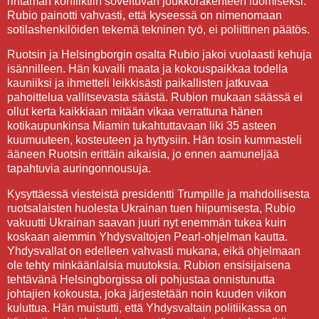
rintaman konfliktiin soveltuvan joukkorakenteen luomiseksi.
Rubio painotti vahvasti, että kyseessä on nimenomaan
sotilashenkilöiden tekemä tekninen työ, ei poliittinen päätös.
Ruotsin ja Helsingborgin osalta Rubio jakoi vuolaasti kehuja
isännilleen. Hän kuvaili maata ja kokouspaikkaa todella
kauniiksi ja ihmetteli leikkisästi paikallisten jatkuvaa
pahoittelua vallitsevasta säästä. Rubion mukaan säässä ei
ollut kerta kaikkiaan mitään vikaa verrattuna hänen
kotikaupunkinsa Miamin tukahtuttavaan liki 35 asteen
kuumuuteen, kosteuteen ja hyttysiin. Hän tosin kummasteli
ääneen Ruotsin erittäin aikaisia, jo ennen aamuneljää
tapahtuvia auringonnousuja.
Kysyttäessä viesteistä presidentti Trumpille ja mahdollisesta
ruotsalaisten huolesta Ukrainan tuen hiipumisesta, Rubio
vakuutti Ukrainan saavan juuri nyt enemmän tukea kuin
koskaan aiemmin Yhdysvaltojen Pearl-ohjelman kautta.
Yhdysvallat on edelleen vahvasti mukana, eikä ohjelmaan
ole tehty minkäänlaisia muutoksia. Rubion ensisijaisena
tehtävänä Helsingborgissa oli pohjustaa onnistunutta
johtajien kokousta, joka järjestetään noin kuuden viikon
kuluttua. Hän muistutti, että Yhdysvaltain politiikassa on