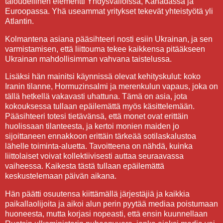
taloudellinen elementti Yhdysvalloissa, Kanadassa ja
Euroopassa. Yhä useammat yritykset tekevät yhteistyötä yli
Atlantin.
Kolmantena asiana pääsihteeri nosti esiin Ukrainan, ja sen
varmistamisen, että liittouma tekee kaikkensa pitääkseen
Ukrainan mahdollisimman vahvana taistelussa.
Lisäksi hän mainitsi käynnissä olevat kehityskulut: koko
Iranin tilanne, Hormuzinsalmi ja merenkulun vapaus, joka on
tällä hetkellä vakavasti uhattuna. Tämä on asia, jota
kokouksessa tullaan epäilemättä myös käsittelemään.
Pääsihteeri totesi tietävänsä, että monet ovat erittäin
huolissaan tilanteesta, ja kertoi monien maiden jo
sijoittaneen ennakkoon erittäin tärkeää sotilaskalustoa
lähelle toiminta-aluetta. Tavoitteena on nähdä, kuinka
liittolaiset voivat kollektiivisesti auttaa seuraavassa
vaiheessa. Kaikesta tästä tullaan epäilemättä
keskustelemaan päivän aikana.
Hän päätti osuutensa kiittämällä järjestäjiä ja kaikkia
paikallaolijoita ja aikoi alun perin pyytää mediaa poistumaan
huoneesta, mutta korjasi nopeasti, että ensin kuunnellaan