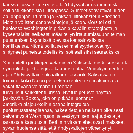
kanssa, jossa sijaitsee eräitä Yhdysvaltain suurimmista
sotilastukikohdista Euroopassa. Suhteet saavuttivat uuden
aallonpohjan Trumpin ja Saksan liittokanslerin Friedrich
Merzin välisten sananvaihtojen jälkeen. Merz toi esiin
huolensa Washingtonin pitkän aikavälin strategiasta ja
kyseenalaisti selkeästi määritellyn irtautumissuunnitelman
puuttumisen käynnissä olevista kansainvälisistä
konflikteista. Nämä poliittiset erimielisyydet ovat nyt
siirtyneet puheista todellisiksi sotilaallisiksi seurauksiksi.
Suunniteltu joukkojen vetäminen Saksasta merkitsee suurta
symbolista ja strategista käännekohtaa. Vuosikymmenten
ajan Yhdysvaltain sotilaallinen läsnäolo Saksassa on
toiminut koko Naton pelotekerakenteen kulmakivenä ja
vakauttavana voimana Euroopan
turvallisuusarkkitehtuurissa. Nyt tuo perusta näyttää
järkkyvän. Saksa, joka on pitkään luottanut
amerikkalaisjoukkoihin osana integroitua
puolustusstrategiaansa, hakee tietojen mukaan pikaisesti
selvennystä Washingtonilta vetäytymisen laajuudesta ja
tarkasta aikataulusta. Berliinin virkamiehet ovat ilmaisseet
syvän huolensa siitä, että Yhdysvaltojen vähentynyt