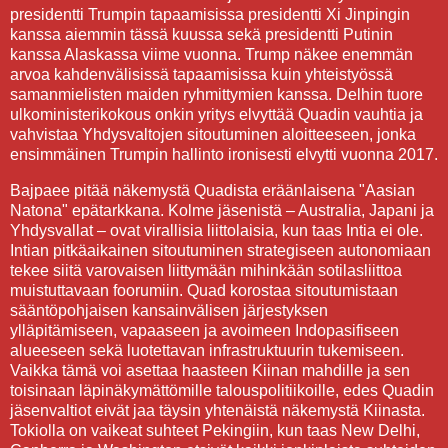
presidentti Trumpin tapaamisissa presidentti Xi Jinpingin
kanssa aiemmin tässä kuussa sekä presidentti Putinin
kanssa Alaskassa viime vuonna. Trump näkee enemmän
arvoa kahdenvälisissä tapaamisissa kuin yhteistyössä
samanmielisten maiden ryhmittymien kanssa. Delhin tuore
ulkoministerikokous onkin yritys elvyttää Quadin vauhtia ja
vahvistaa Yhdysvaltojen sitoutuminen aloitteeseen, jonka
ensimmäinen Trumpin hallinto ironisesti elvytti vuonna 2017.
Bajpaee pitää näkemystä Quadista eräänlaisena "Aasian
Natona" epätarkkana. Kolme jäsenistä – Australia, Japani ja
Yhdysvallat – ovat virallisia liittolaisia, kun taas Intia ei ole.
Intian pitkäaikainen sitoutuminen strategiseen autonomiaan
tekee siitä varovaisen liittymään mihinkään sotilasliittoa
muistuttavaan foorumiin. Quad korostaa sitoutumistaan
sääntöpohjaisen kansainvälisen järjestyksen
ylläpitämiseen, vapaaseen ja avoimeen Indopasifiseen
alueeseen sekä luotettavan infrastruktuurin tukemiseen.
Vaikka tämä voi asettaa haasteen Kiinan mahdille ja sen
toisinaan läpinäkymättömille talouspolitiikoille, edes Quadin
jäsenvaltiot eivät jaa täysin yhtenäistä näkemystä Kiinasta.
Tokiolla on vaikeat suhteet Pekingiin, kun taas New Delhi,