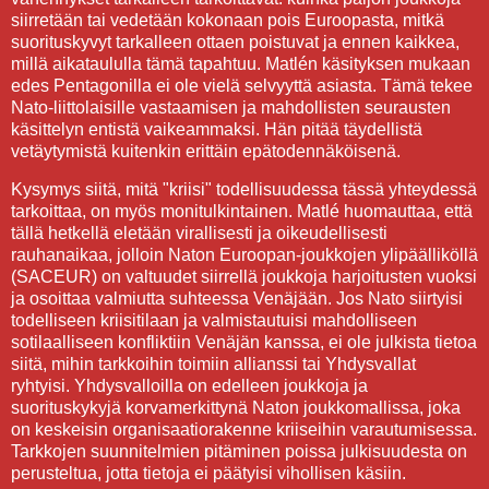
siirretään tai vedetään kokonaan pois Euroopasta, mitkä
suorituskyvyt tarkalleen ottaen poistuvat ja ennen kaikkea,
millä aikataululla tämä tapahtuu. Matlén käsityksen mukaan
edes Pentagonilla ei ole vielä selvyyttä asiasta. Tämä tekee
Nato-liittolaisille vastaamisen ja mahdollisten seurausten
käsittelyn entistä vaikeammaksi. Hän pitää täydellistä
vetäytymistä kuitenkin erittäin epätodennäköisenä.
Kysymys siitä, mitä "kriisi" todellisuudessa tässä yhteydessä
tarkoittaa, on myös monitulkintainen. Matlé huomauttaa, että
tällä hetkellä eletään virallisesti ja oikeudellisesti
rauhanaikaa, jolloin Naton Euroopan-joukkojen ylipäälliköllä
(SACEUR) on valtuudet siirrellä joukkoja harjoitusten vuoksi
ja osoittaa valmiutta suhteessa Venäjään. Jos Nato siirtyisi
todelliseen kriisitilaan ja valmistautuisi mahdolliseen
sotilaalliseen konfliktiin Venäjän kanssa, ei ole julkista tietoa
siitä, mihin tarkkoihin toimiin allianssi tai Yhdysvallat
ryhtyisi. Yhdysvalloilla on edelleen joukkoja ja
suorituskykyjä korvamerkittynä Naton joukkomallissa, joka
on keskeisin organisaatiorakenne kriiseihin varautumisessa.
Tarkkojen suunnitelmien pitäminen poissa julkisuudesta on
perusteltua, jotta tietoja ei päätyisi vihollisen käsiin.