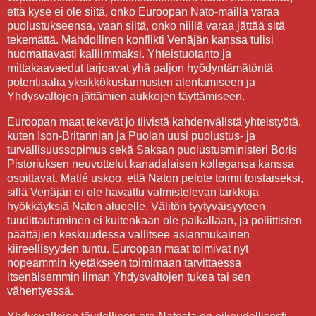
että kyse ei ole siitä, onko Euroopan Nato-mailla varaa
puolustukseensa, vaan siitä, onko niillä varaa jättää sitä
tekemättä. Mahdollinen konflikti Venäjän kanssa tulisi
huomattavasti kalliimmaksi. Yhteistuotanto ja
mittakaavaedut tarjoavat yhä paljon hyödyntämätöntä
potentiaalia yksikkökustannusten alentamiseen ja
Yhdysvaltojen jättämien aukkojen täyttämiseen.
Euroopan maat tekevät jo tiivistä kahdenvälistä yhteistyötä,
kuten Ison-Britannian ja Puolan uusi puolustus- ja
turvallisuussopimus sekä Saksan puolustusministeri Boris
Pistoriuksen neuvottelut kanadalaisen kollegansa kanssa
osoittavat. Matlé uskoo, että Naton pelote toimii toistaiseksi,
sillä Venäjän ei ole havaittu valmistelevan tarkkoja
hyökkäyksiä Naton alueelle. Välitön tyytyväisyyteen
tuudittautuminen ei kuitenkaan ole paikallaan, ja poliittisten
päättäjien keskuudessa vallitsee asianmukainen
kiireellisyyden tuntu. Euroopan maat toimivat nyt
nopeammin kyetäkseen toimimaan tarvittaessa
itsenäisemmin ilman Yhdysvaltojen tukea tai sen
vähentyessä.