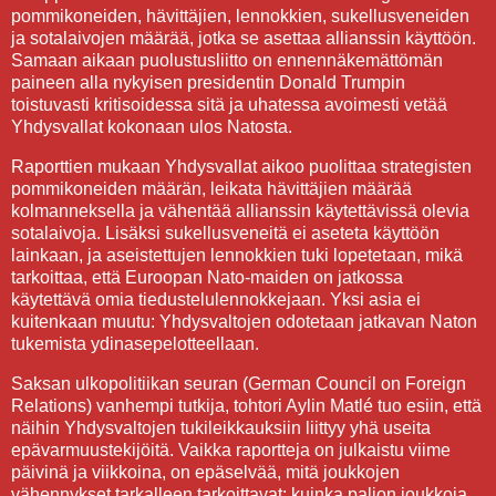
pommikoneiden, hävittäjien, lennokkien, sukellusveneiden
ja sotalaivojen määrää, jotka se asettaa allianssin käyttöön.
Samaan aikaan puolustusliitto on ennennäkemättömän
paineen alla nykyisen presidentin Donald Trumpin
toistuvasti kritisoidessa sitä ja uhatessa avoimesti vetää
Yhdysvallat kokonaan ulos Natosta.
Raporttien mukaan Yhdysvallat aikoo puolittaa strategisten
pommikoneiden määrän, leikata hävittäjien määrää
kolmanneksella ja vähentää allianssin käytettävissä olevia
sotalaivoja. Lisäksi sukellusveneitä ei aseteta käyttöön
lainkaan, ja aseistettujen lennokkien tuki lopetetaan, mikä
tarkoittaa, että Euroopan Nato-maiden on jatkossa
käytettävä omia tiedustelulennokkejaan. Yksi asia ei
kuitenkaan muutu: Yhdysvaltojen odotetaan jatkavan Naton
tukemista ydinasepelotteellaan.
Saksan ulkopolitiikan seuran (German Council on Foreign
Relations) vanhempi tutkija, tohtori Aylin Matlé tuo esiin, että
näihin Yhdysvaltojen tukileikkauksiin liittyy yhä useita
epävarmuustekijöitä. Vaikka raportteja on julkaistu viime
päivinä ja viikkoina, on epäselvää, mitä joukkojen
vähennykset tarkalleen tarkoittavat: kuinka paljon joukkoja