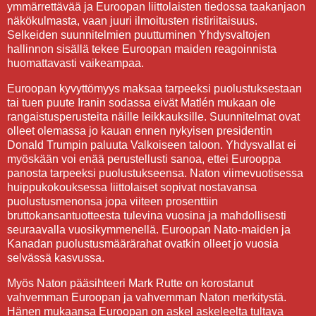
ymmärrettävää ja Euroopan liittolaisten tiedossa taakanjaon
näkökulmasta, vaan juuri ilmoitusten ristiriitaisuus.
Selkeiden suunnitelmien puuttuminen Yhdysvaltojen
hallinnon sisällä tekee Euroopan maiden reagoinnista
huomattavasti vaikeampaa.
Euroopan kyvyttömyys maksaa tarpeeksi puolustuksestaan
tai tuen puute Iranin sodassa eivät Matlén mukaan ole
rangaistusperusteita näille leikkauksille. Suunnitelmat ovat
olleet olemassa jo kauan ennen nykyisen presidentin
Donald Trumpin paluuta Valkoiseen taloon. Yhdysvallat ei
myöskään voi enää perustellusti sanoa, ettei Eurooppa
panosta tarpeeksi puolustukseensa. Naton viimevuotisessa
huippukokouksessa liittolaiset sopivat nostavansa
puolustusmenonsa jopa viiteen prosenttiin
bruttokansantuotteesta tulevina vuosina ja mahdollisesti
seuraavalla vuosikymmenellä. Euroopan Nato-maiden ja
Kanadan puolustusmäärärahat ovatkin olleet jo vuosia
selvässä kasvussa.
Myös Naton pääsihteeri Mark Rutte on korostanut
vahvemman Euroopan ja vahvemman Naton merkitystä.
Hänen mukaansa Euroopan on askel askeleelta tultava