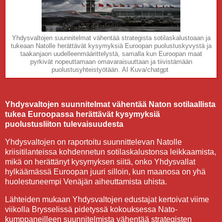
Yhdysvaltojen suunnitelmat vähentää strategista sotilaskalustoaan ja
tukeaan Natolle herättävät kysymyksiä Euroopan puolustuskyvystä ja
taakanjaon uudelleenmäärittelystä, samalla kun Euroopan maat
pyrkivät nopeuttamaan omavaraisuuttaan ja tiivistämään
puolustusyhteistyötään.
AI Kuva/chatgpt
Yhdysvaltojen suunnitelmat vähentää Naton sotilaallista
tukea Euroopassa herättävät kysymyksiä
puolustusliiton tulevaisuudesta
Yhdysvaltojen on raportoitu suunnittelevan Natolle
kriisitilanteissa kohdennetun sotilaskalustonsa leikkaamista,
mikä on herättänyt kysymyksen siitä, onko Yhdysvallat
hylkäämässä Euroopan juuri silloin, kun maanosa on yhä
huolestuneempi Venäjän aiheuttamista uhista.
Lähteiden mukaan Yhdysvaltojen edustajat kertoivat viime
viikolla Brysselissä pidetyssä kokouksessa Nato-
kumppaneilleen suunnitelmista vähentää strategisten