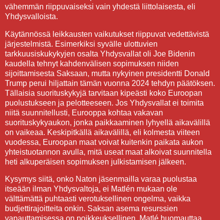
vähemmän riippuvaiseksi vain yhdestä liittolaisesta, eli
Yhdysvalloista.
Käytännössä leikkausten vaikutukset riippuvat vedettävistä
järjestelmistä. Esimerkiksi syvälle ulottuvien
tarkkuusiskukykyjen osalta Yhdysvallat oli Joe Bidenin
kaudella tehnyt kahdenvälisen sopimuksen niiden
sijoittamisesta Saksaan, mutta nykyinen presidentti Donald
Trump perui hiljattain tämän vuonna 2024 tehdyn päätöksen.
Tällaisia suorituskykyjä tarvitaan kipeästi koko Euroopan
puolustukseen ja pelotteeseen. Jos Yhdysvallat ei toimita
niitä suunnitellusti, Eurooppa kohtaa vakavan
suorituskykyaukon, jonka paikkaaminen lyhyellä aikavälillä
on vaikeaa. Keskipitkällä aikavälillä, eli kolmesta viiteen
vuodessa, Euroopan maat voivat kuitenkin paikata aukon
yhteistuotannon avulla, mitä useat maat alkoivat suunnitella
heti alkuperäisen sopimuksen julkistamisen jälkeen.
Kysymys siitä, onko Naton jäsenmailla varaa puolustaa
itseään ilman Yhdysvaltoja, ei Matlén mukaan ole
välttämättä puhtaasti verotuksellinen ongelma, vaikka
budjettirajoitteita onkin. Saksan asema resurssien
vapauttamisessa on poikkeuksellinen. Matlé huomauttaa,