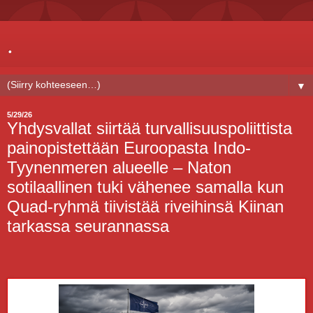
.
▼
5/29/26
Yhdysvallat siirtää turvallisuuspoliittista
painopistettään Euroopasta Indo-
Tyynenmeren alueelle – Naton
sotilaallinen tuki vähenee samalla kun
Quad-ryhmä tiivistää riveihinsä Kiinan
tarkassa seurannassa