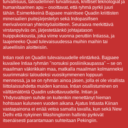
turvallisuus, taloudellinen turvallisuus, kriittiset teknologiat ja
humanitaarinen apu – osoittavat, että ryhmä pyrkii juuri
tähän. Esimerkkeinä Bajpaee mainitsee Quadin kriittisten
mineraalien puitejärjestelyn sekä Indopasifisen
merivalvonnan yhteistyöaloitteen. Seuraava merkittävä
virstanpylväs on, järjestetäänkö johtajatason
huippukokousta, joka viime vuonna peruttiin Intiassa, ja
laajeneeko Quad tulevaisuudessa muihin maihin tai
alueellisiin aloitteisiin.
Intian rooli on Quadin tulevaisuudelle elintärkeä. Bajpaee
kuvailee Intiaa ryhmän "norsuksi posliinikaupassa" – se on
maailman väkirikkain maa, matkalla maailman kolmanneksi
suurimmaksi taloudeksi vuosikymmenen loppuun
mennessä, ja se on ryhmän ainoa jäsen, jolla ei ole virallista
liittolaissuhdetta muiden kanssa. Intian osallistuminen on
välttämätöntä Quadin uskottavuudelle. Intian ja
Yhdysvaltojen suhde on kuitenkin menettänyt hieman
hohtoaan kuluneen vuoden aikana. Ajatus Intiasta Kiinan
vastapainona ei enää vetoa samalla tavalla, kun sekä New
Delhi että nykyinen Washingtonin hallinto pyrkivät
itsenäisesti parantamaan suhteitaan Pekingiin.