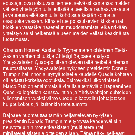
edustajat ovat toistuvasti tehneet selväksi kantansa: maiden
välisen yhteistyön tulisi edistää alueellista rauhaa, vakautta
ja vaurautta eikä sen tulisi kohdistua ketään kolmatta
osapuolta vastaan. Kiina ei tue poissulkevien klikkien tai
blokkien vastakkainasettelun muodostamista, eikä mikään
yhteistyö saisi heikentää alueen maiden välistä keskinäistä
luottamusta.
Chatham Housen Aasian ja Tyynenmeren ohjelman Etelä-
Aasian vanhempi tutkija Chietigj Bajpaee analysoi
Yhdysvaltojen Quad-politiikan olevan tällä hetkellä hieman
muutostilassa. Yhdysvaltojen nykyisen presidentin Donald
Trumpin hallinnon siirryttyä toiselle kaudelle Quadia kohtaan
oli ladattu korkeita odotuksia. Esimerkiksi ulkoministeri
Marco Rubion ensimmäisiä virallisia tehtäviä oli tapaaminen
Quad-kollegoiden kanssa. Intian ja Yhdysvaltojen suhteiden
viilenemisen vuoksi viime vuodelle kaavailtu johtajatason
huippukokous jäi kuitenkin toteutumatta.
Bajpaee huomauttaa tämän heijastelevan nykyisen
presidentin Donald Trumpin mieltymystä kahdenvälisiin
neuvotteluihin monenkeskisten (multilateral) tai
minilateralististen aloitteiden sijaan. Tämä näkyi selkeästi