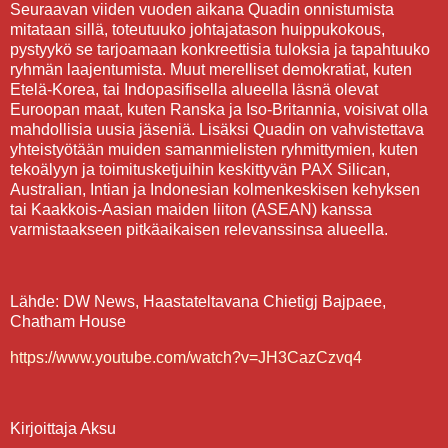
Seuraavan viiden vuoden aikana Quadin onnistumista
mitataan sillä, toteutuuko johtajatason huippukokous,
pystyykö se tarjoamaan konkreettisia tuloksia ja tapahtuuko
ryhmän laajentumista. Muut merelliset demokratiat, kuten
Etelä-Korea, tai Indopasifisella alueella läsnä olevat
Euroopan maat, kuten Ranska ja Iso-Britannia, voisivat olla
mahdollisia uusia jäseniä. Lisäksi Quadin on vahvistettava
yhteistyötään muiden samanmielisten ryhmittymien, kuten
tekoälyyn ja toimitusketjuihin keskittyvän PAX Silican,
Australian, Intian ja Indonesian kolmenkeskisen kehyksen
tai Kaakkois-Aasian maiden liiton (ASEAN) kanssa
varmistaakseen pitkäaikaisen relevanssinsa alueella.
Lähde: DW News, Haastateltavana Chietigj Bajpaee,
Chatham House
https://www.youtube.com/watch?v=JH3CazCzvq4
Kirjoittaja Aksu