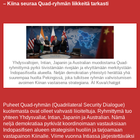
– Kiina seuraa Quad-ryhmän liikkeitä tarkasti
Yhdysvaltojen, Intian, Japanin ja Australian muodostama Quad-
ryhmittymä pyrkii tiivistämään rivejään ja elvyttämään merkitystään
Indopasifisella alueella. Neljän demokratian yhteistyö herättää yhä
suurempaa huolta Pekingissä, joka tulkitsee ryhmän vahvistumisen
avoimen Kiinan vastaisena strategiana.
AI Kuva/chatgpt
Puheet Quad-ryhmän (Quadrilateral Security Dialogue)
kuolemasta ovat olleet vahvasti liioiteltuja. Ryhmittymä tuo
yhteen Yhdysvallat, Intian, Japanin ja Australian. Nämä
neljä demokratiaa pyrkivät koordinoimaan vastauksiaan
Indopasifisen alueen strategisiin huoliin ja tarjoamaan
vastapainon Kiinalle. Viime vuonna Intiassa järjestettäväksi