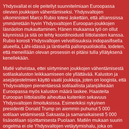
Yhdysvallat ei ole peitellyt suunnitelmiaan Euroopassa
olevien joukkojen vähentämiseksi. Yhdysvaltojen
ulkoministeri Marco Rubio totesi äskettäin, että allianssissa
ymmärretään hyvin Yhdysvaltojen Euroopan-joukkojen
läsnäolon mukauttaminen. Hänen mukaansa työ on ollut
käynnissä ja sitä on tehty koordinoidusti liittolaisten kanssa.
Rubio korosti Yhdysvaltojen velvollisuuksia indopasifisella
alueella, Lähi-idässä ja läntisellä pallonpuoliskolla, todeten,
että meneillään olevan prosessin ei pitäisi tulla yllätyksenä
kenellekään.
Matlé vahvistaa, ettei siirtyminen joukkojen vähentämisestä
sotilaskaluston leikkaamiseen ole yllättävää. Kaluston ja
asejärjestelmien käyttö vaatii joukkoja, joten on loogista, että
Yhdysvaltojen pienentäessä sotilaallista jalanjälkeään
Euroopassa myös kaluston määrä laskee. Haasteita
Euroopan liittolaisille aiheuttaa kuitenkin sekavuus
Yhdysvaltojen ilmoituksissa. Esimerkiksi nykyinen
presidentti Donald Trump on aiemmin puhunut 5 000
sotilaan vetämisestä Saksasta ja samanaikaisesti 5 000
lisäsotilaan sijoittamisesta Puolaan. Matlén mukaan suurin
ongelma ei ole Yhdysvaltojen vetäytymishalu, joka on