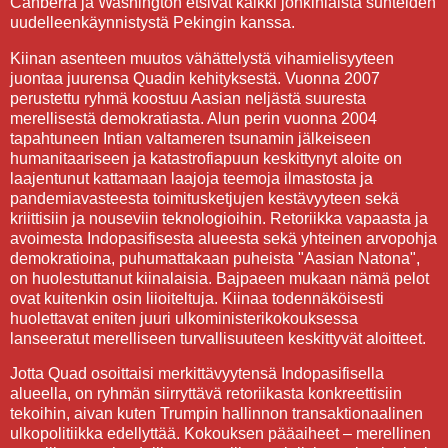
Canberra ja Washington etsivät kaikki jonkinlaista suhteiden
uudelleenkäynnistystä Pekingin kanssa.
Kiinan asenteen muutos vähättelystä vihamielisyyteen
juontaa juurensa Quadin kehityksestä. Vuonna 2007
perustettu ryhmä koostuu Aasian neljästä suuresta
merellisestä demokratiasta. Alun perin vuonna 2004
tapahtuneen Intian valtameren tsunamin jälkeiseen
humanitaariseen ja katastrofiapuun keskittynyt aloite on
laajentunut kattamaan laajoja teemoja ilmastosta ja
pandemiavasteesta toimitusketjujen kestävyyteen sekä
kriittisiin ja nouseviin teknologioihin. Retoriikka vapaasta ja
avoimesta Indopasifisesta alueesta sekä yhteinen arvopohja
demokratioina, puhumattakaan puheista "Aasian Natona",
on huolestuttanut kiinalaisia. Bajpaeen mukaan nämä pelot
ovat kuitenkin osin liioiteltuja. Kiinaa todennäköisesti
huolettavat eniten juuri ulkoministerikokouksessa
lanseeratut merelliseen turvallisuuteen keskittyvät aloitteet.
Jotta Quad osoittaisi merkittävyytensä Indopasifisella
alueella, on ryhmän siirryttävä retoriikasta konkreettisiin
tekoihin, aivan kuten Trumpin hallinnon transaktionaalinen
ulkopolitiikka edellyttää. Kokouksen pääaiheet – merellinen