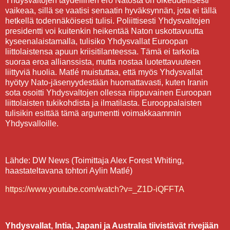
Yhdysvaltojen täydellinen ero Natosta on oikeudellisesti
vaikeaa, sillä se vaatisi senaatin hyväksynnän, jota ei tällä
hetkellä todennäköisesti tulisi. Poliittisesti Yhdysvaltojen
presidentti voi kuitenkin heikentää Naton uskottavuutta
kyseenalaistamalla, tulisiko Yhdysvallat Euroopan
liittolaistensa apuun kriisitilanteessa. Tämä ei tarkoita
suoraa eroa allianssista, mutta nostaa luotettavuuteen
liittyviä huolia. Matlé muistuttaa, että myös Yhdysvallat
hyötyy Nato-jäsenyydestään huomattavasti, kuten Iranin
sota osoitti Yhdysvaltojen ollessa riippuvainen Euroopan
liittolaisten tukikohdista ja ilmatilasta. Eurooppalaisten
tulisikin esittää tämä argumentti voimakkaammin
Yhdysvalloille.
Lähde: DW News (Toimittaja Alex Forest Whiting,
haastateltavana tohtori Aylin Matlé)
https://www.youtube.com/watch?v=_Z1D-iQFFTA
Yhdysvallat, Intia, Japani ja Australia tiivistävät rivejään