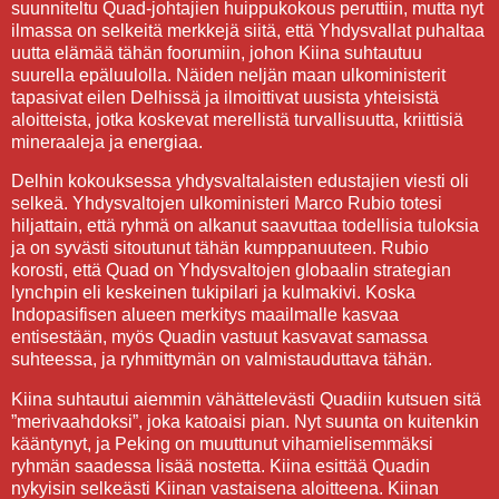
suunniteltu Quad-johtajien huippukokous peruttiin, mutta nyt
ilmassa on selkeitä merkkejä siitä, että Yhdysvallat puhaltaa
uutta elämää tähän foorumiin, johon Kiina suhtautuu
suurella epäluulolla. Näiden neljän maan ulkoministerit
tapasivat eilen Delhissä ja ilmoittivat uusista yhteisistä
aloitteista, jotka koskevat merellistä turvallisuutta, kriittisiä
mineraaleja ja energiaa.
Delhin kokouksessa yhdysvaltalaisten edustajien viesti oli
selkeä. Yhdysvaltojen ulkoministeri Marco Rubio totesi
hiljattain, että ryhmä on alkanut saavuttaa todellisia tuloksia
ja on syvästi sitoutunut tähän kumppanuuteen. Rubio
korosti, että Quad on Yhdysvaltojen globaalin strategian
lynchpin eli keskeinen tukipilari ja kulmakivi. Koska
Indopasifisen alueen merkitys maailmalle kasvaa
entisestään, myös Quadin vastuut kasvavat samassa
suhteessa, ja ryhmittymän on valmistauduttava tähän.
Kiina suhtautui aiemmin vähättelevästi Quadiin kutsuen sitä
”merivaahdoksi”, joka katoaisi pian. Nyt suunta on kuitenkin
kääntynyt, ja Peking on muuttunut vihamielisemmäksi
ryhmän saadessa lisää nostetta. Kiina esittää Quadin
nykyisin selkeästi Kiinan vastaisena aloitteena. Kiinan