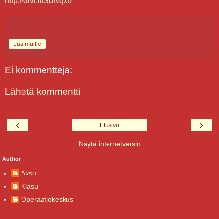
http://dlvr.it/SbNqxb
Jaa muille
Ei kommentteja:
Lähetä kommentti
‹
›
Etusivu
Näytä internetversio
Author
Aksu
Klasu
Operaatiokeskus