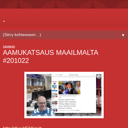
.
▼
10/20/22
AAMUKATSAUS MAAILMALTA
#201022