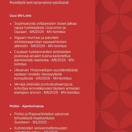
Remitlyllä teet rahansiirrot edullisesti
Uusi MV-Lehti
Sopimuksista piittaamaton Israel jatkaa
rajuja hyökkäyksiä Libanoniin ja
Gazaan
- 8/6/2026
- MV-toimitus
Afgaani murhasi ja paloitteli
siirtolaisagendan vapaaehtoisen
aktivistin
- 8/6/2026
- MV-toimitus
Ceutaan hyökänneiden siirtolaisten
joukossa ainakin tusina karkotettua
äärimielistä islamistia
- 8/6/2026
- MV-
toimitus
Ukrainan Yhdysvaltojen suurlähettilästä
vastaan nostettu rikossyytteitä
korruptiosta
- 8/6/2026
- MV-toimitus
Venäjä yhdistää puolustushaaroja ja
kohottaa lennokkijoukot täyteen armeijan
aselajien arvoon
- 8/6/2026
- MV-toimitus
Poliisi - Ajankohtaista
Poliisi ja Rajavartiolaitos valvoivat
tehostetusti maahantuloa
Suomeen
- 9/1/2025
-
Kuhmoisten veneonnettomuuden