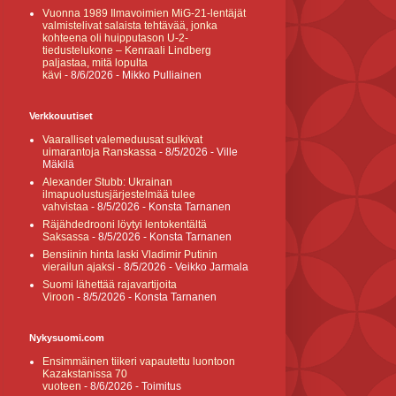
Vuonna 1989 Ilmavoimien MiG-21-lentäjät
valmistelivat salaista tehtävää, jonka
kohteena oli huipputason U-2-
tiedustelukone – Kenraali Lindberg
paljastaa, mitä lopulta
kävi
- 8/6/2026
- Mikko Pulliainen
Verkkouutiset
Vaaralliset valemeduusat sulkivat
uimarantoja Ranskassa
- 8/5/2026
- Ville
Mäkilä
Alexander Stubb: Ukrainan
ilmapuolustusjärjestelmää tulee
vahvistaa
- 8/5/2026
- Konsta Tarnanen
Räjähdedrooni löytyi lentokentältä
Saksassa
- 8/5/2026
- Konsta Tarnanen
Bensiinin hinta laski Vladimir Putinin
vierailun ajaksi
- 8/5/2026
- Veikko Jarmala
Suomi lähettää rajavartijoita
Viroon
- 8/5/2026
- Konsta Tarnanen
Nykysuomi.com
Ensimmäinen tiikeri vapautettu luontoon
Kazakstanissa 70
vuoteen
- 8/6/2026
- Toimitus