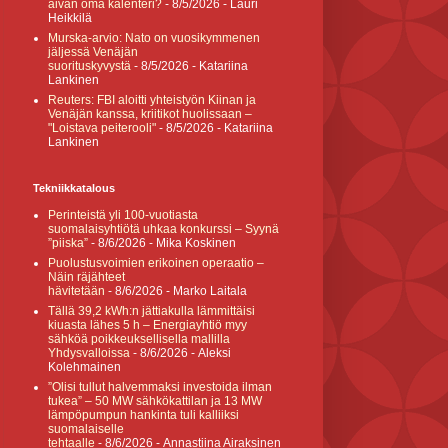
aivan oma kalenteri?
- 8/5/2026
- Lauri
Heikkilä
Murska-arvio: Nato on vuosikymmenen
jäljessä Venäjän
suorituskyvystä
- 8/5/2026
- Katariina
Lankinen
Reuters: FBI aloitti yhteistyön Kiinan ja
Venäjän kanssa, kriitikot huolissaan –
"Loistava peiterooli"
- 8/5/2026
- Katariina
Lankinen
Tekniikkatalous
Perinteistä yli 100-vuotiasta
suomalaisyhtiötä uhkaa konkurssi – Syynä
”piiska”
- 8/6/2026
- Mika Koskinen
Puolustusvoimien erikoinen operaatio –
Näin räjähteet
hävitetään
- 8/6/2026
- Marko Laitala
Tällä 39,2 kWh:n jättiakulla lämmittäisi
kiuasta lähes 5 h – Energiayhtiö myy
sähköä poikkeuksellisella mallilla
Yhdysvalloissa
- 8/6/2026
- Aleksi
Kolehmainen
”Olisi tullut halvemmaksi investoida ilman
tukea” – 50 MW sähkökattilan ja 13 MW
lämpöpumpun hankinta tuli kalliiksi
suomalaiselle
tehtaalle
- 8/6/2026
- Annastiina Airaksinen