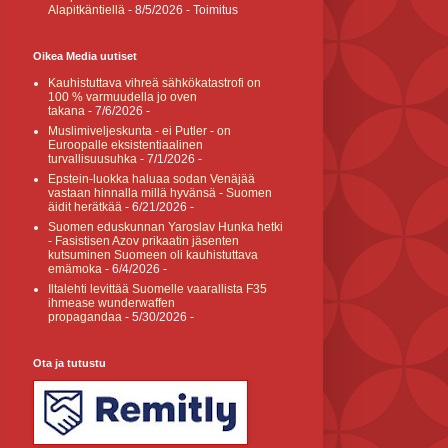
Alapitkäntiellä
- 8/5/2026
- Toimitus
Oikea Media uutiset
Kauhistuttava vihreä sähkökatastrofi on
100 % varmuudella jo oven
takana
- 7/6/2026
-
Muslimiveljeskunta - ei Putler - on
Euroopalle eksistentiaalinen
turvallisuusuhka
- 7/1/2026
-
Epstein-luokka haluaa sodan Venäjää
vastaan hinnalla millä hyvänsä - Suomen
äidit herätkää
- 6/21/2026
-
Suomen eduskunnan Yaroslav Hunka hetki
- Fasistisen Azov prikaatin jäsenten
kutsuminen Suomeen oli kauhistuttava
emämoka
- 6/4/2026
-
Iltalehti levittää Suomelle vaarallista F35
ihmease wunderwaffen
propagandaa
- 5/30/2026
-
Ota ja tutustu