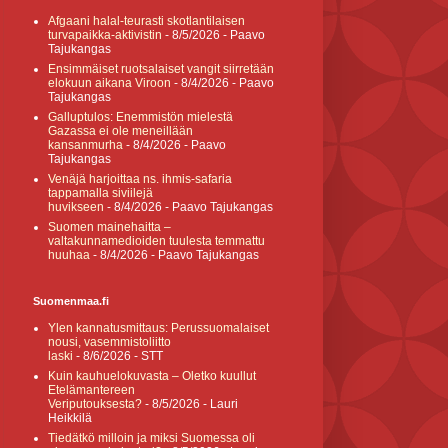
Afgaani halal-teurasti skotlantilaisen
turvapaikka-aktivistin
- 8/5/2026
- Paavo
Tajukangas
Ensimmäiset ruotsalaiset vangit siirretään
elokuun aikana Viroon
- 8/4/2026
- Paavo
Tajukangas
Galluptulos: Enemmistön mielestä
Gazassa ei ole meneillään
kansanmurha
- 8/4/2026
- Paavo
Tajukangas
Venäjä harjoittaa ns. ihmis-safaria
tappamalla siviilejä
huvikseen
- 8/4/2026
- Paavo Tajukangas
Suomen mainehaitta –
valtakunnamedioiden tuulesta temmattu
huuhaa
- 8/4/2026
- Paavo Tajukangas
Suomenmaa.fi
Ylen kannatusmittaus: Perussuomalaiset
nousi, vasemmistoliitto
laski
- 8/6/2026
- STT
Kuin kauhuelokuvasta – Oletko kuullut
Etelämantereen
Veriputouksesta?
- 8/5/2026
- Lauri
Heikkilä
Tiedätkö milloin ja miksi Suomessa oli