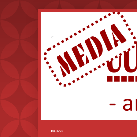
.
10/16/22