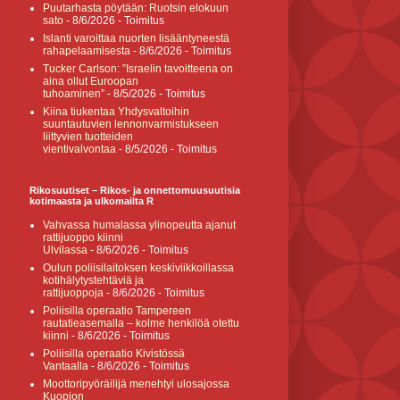
Puutarhasta pöytään: Ruotsin elokuun
sato
- 8/6/2026
- Toimitus
Islanti varoittaa nuorten lisääntyneestä
rahapelaamisesta
- 8/6/2026
- Toimitus
Tucker Carlson: ”Israelin tavoitteena on
aina ollut Euroopan
tuhoaminen”
- 8/5/2026
- Toimitus
Kiina tiukentaa Yhdysvaltoihin
suuntautuvien lennonvarmistukseen
liittyvien tuotteiden
vientivalvontaa
- 8/5/2026
- Toimitus
Rikosuutiset – Rikos- ja onnettomuusuutisia
kotimaasta ja ulkomailta R
Vahvassa humalassa ylinopeutta ajanut
rattijuoppo kiinni
Ulvilassa
- 8/6/2026
- Toimitus
Oulun poliisilaitoksen keskiviikkoillassa
kotihälytystehtäviä ja
rattijuoppoja
- 8/6/2026
- Toimitus
Poliisilla operaatio Tampereen
rautatieasemalla – kolme henkilöä otettu
kiinni
- 8/6/2026
- Toimitus
Poliisilla operaatio Kivistössä
Vantaalla
- 8/6/2026
- Toimitus
Moottoripyöräilijä menehtyi ulosajossa
Kuopion