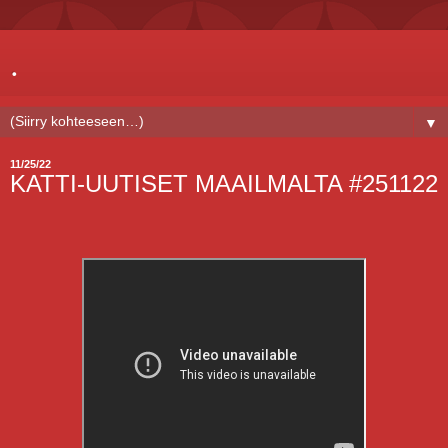
.
▼
11/25/22
KATTI-UUTISET MAAILMALTA #251122