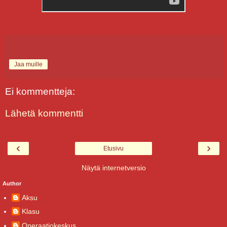
Jaa muille
Ei kommentteja:
Lähetä kommentti
‹
›
Etusivu
Näytä internetversio
Author
Aksu
Klasu
Operaatiokeskus