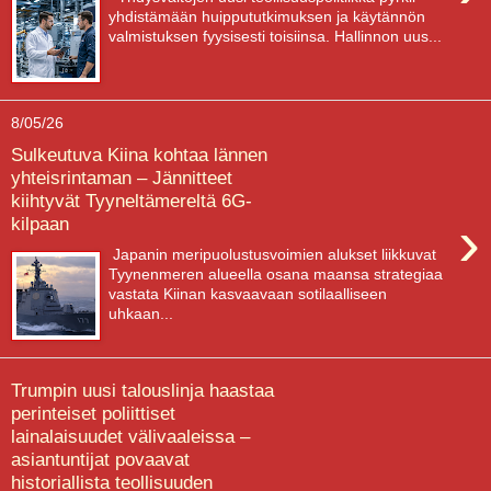
yhdistämään huippututkimuksen ja käytännön
valmistuksen fyysisesti toisiinsa. Hallinnon uus...
8/05/26
Sulkeutuva Kiina kohtaa lännen
yhteisrintaman – Jännitteet
kiihtyvät Tyyneltämereltä 6G-
›
kilpaan
Japanin meripuolustusvoimien alukset liikkuvat
Tyynenmeren alueella osana maansa strategiaa
vastata Kiinan kasvaavaan sotilaalliseen
uhkaan...
Trumpin uusi talouslinja haastaa
perinteiset poliittiset
lainalaisuudet välivaaleissa –
asiantuntijat povaavat
historiallista teollisuuden