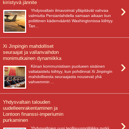
kiristyvä jännite
›
Yhdysvaltain ilmavoimat ylläpitävät vahvaa
valmiutta Persianlahdella samaan aikaan kun
poliittinen kädenvääntö Washingtonissa kiihtyy.
Tan...
Xi Jinpingin mahdolliset
seuraajat ja vallanvaihdon
monimutkainen dynamiikka
›
Kiinan kommunistisen puolueen sisäinen
valtataistelu kiihtyy, kun pohdinnat Xi Jinpingin
mahdollisesta seuraajasta nousevat yhä
vahvemmin ...
Yhdysvaltain talouden
uudelleenrakentaminen ja
Lontoon finanssi-imperiumin
›
purkaminen
Yhdysvaltojen uusi teollisuuspolitiikka pyrkii