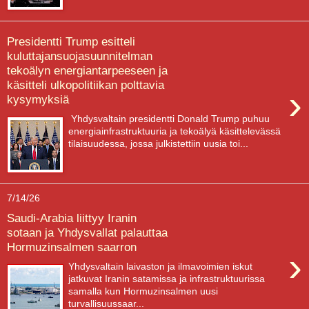
Presidentti Trump esitteli
kuluttajansuojasuunnitelman
tekoälyn energiantarpeeseen ja
käsitteli ulkopolitiikan polttavia
›
kysymyksiä
Yhdysvaltain presidentti Donald Trump puhuu
energiainfrastruktuuria ja tekoälyä käsittelevässä
tilaisuudessa, jossa julkistettiin uusia toi...
7/14/26
Saudi-Arabia liittyy Iranin
sotaan ja Yhdysvallat palauttaa
Hormuzinsalmen saarron
›
Yhdysvaltain laivaston ja ilmavoimien iskut
jatkuvat Iranin satamissa ja infrastruktuurissa
samalla kun Hormuzinsalmen uusi
turvallisuussaar...