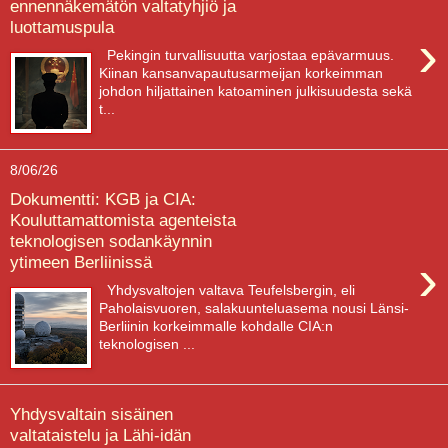
ennennäkemätön valtatyhjiö ja
luottamuspula
›
Pekingin turvallisuutta varjostaa epävarmuus.
Kiinan kansanvapautusarmeijan korkeimman
johdon hiljattainen katoaminen julkisuudesta sekä
t...
8/06/26
Dokumentti: KGB ja CIA:
Kouluttamattomista agenteista
teknologisen sodankäynnin
›
ytimeen Berliinissä
Yhdysvaltojen valtava Teufelsbergin, eli
Paholaisvuoren, salakuunteluasema nousi Länsi-
Berliinin korkeimmalle kohdalle CIA:n
teknologisen ...
Yhdysvaltain sisäinen
valtataistelu ja Lähi-idän