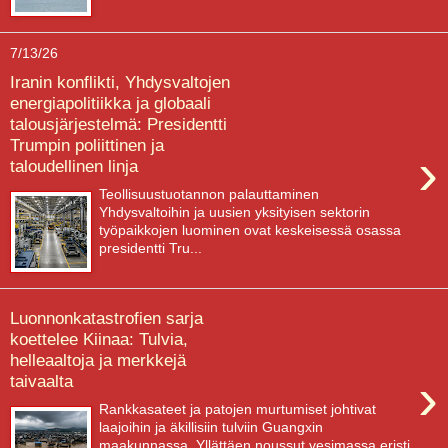
7/13/26
Iranin konflikti, Yhdysvaltojen
energiapolitiikka ja globaali
talousjärjestelmä: Presidentti
Trumpin poliittinen ja
›
taloudellinen linja
Teollisuustuotannon palauttaminen
Yhdysvaltoihin ja uusien yksityisen sektorin
työpaikkojen luominen ovat keskeisessä osassa
presidentti Tru...
Luonnonkatastrofien sarja
koettelee Kiinaa: Tulvia,
helleaaltoja ja merkkejä
›
taivaalta
Rankkasateet ja patojen murtumiset johtivat
laajoihin ja äkillisiin tulviin Guangxin
maakunnassa. Yllättäen noussut vesimassa eristi