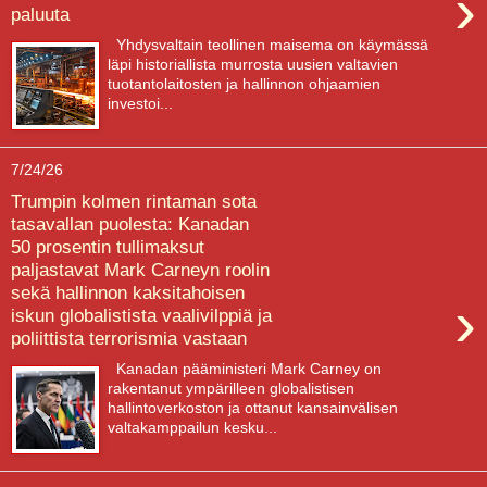
›
paluuta
Yhdysvaltain teollinen maisema on käymässä
läpi historiallista murrosta uusien valtavien
tuotantolaitosten ja hallinnon ohjaamien
investoi...
7/24/26
Trumpin kolmen rintaman sota
tasavallan puolesta: Kanadan
50 prosentin tullimaksut
paljastavat Mark Carneyn roolin
sekä hallinnon kaksitahoisen
›
iskun globalistista vaalivilppiä ja
poliittista terrorismia vastaan
Kanadan pääministeri Mark Carney on
rakentanut ympärilleen globalistisen
hallintoverkoston ja ottanut kansainvälisen
valtakamppailun kesku...