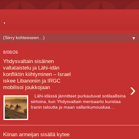
.
▼
8/08/26
Yhdysvaltain sisäinen
valtataistelu ja Lähi-idän
konfliktin kiihtyminen – Israel
iskee Libanoniin ja IRGC
›
mobilisoi joukkojaan
Lähi-idässä jännitteet purkautuvat sotilaallisina
siirtoina, kun Yhdysvaltain merisaarto kuristaa
Iranin taloutta ja maan vallankumouskaa...
Kiinan armeijan sisällä kytee