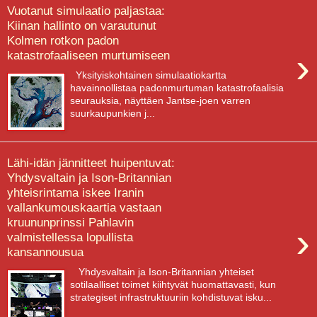
Vuotanut simulaatio paljastaa:
Kiinan hallinto on varautunut
Kolmen rotkon padon
›
katastrofaaliseen murtumiseen
Yksityiskohtainen simulaatiokartta
havainnollistaa padonmurtuman katastrofaalisia
seurauksia, näyttäen Jantse-joen varren
suurkaupunkien j...
Lähi-idän jännitteet huipentuvat:
Yhdysvaltain ja Ison-Britannian
yhteisrintama iskee Iranin
vallankumouskaartia vastaan
kruununprinssi Pahlavin
›
valmistellessa lopullista
kansannousua
Yhdysvaltain ja Ison-Britannian yhteiset
sotilaalliset toimet kiihtyvät huomattavasti, kun
strategiset infrastruktuuriin kohdistuvat isku...