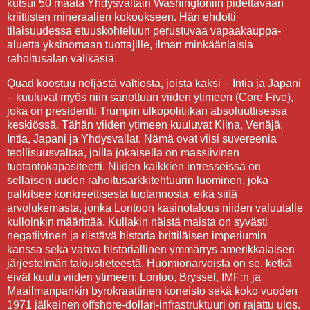
kutsui 50 maata Yhdysvaltain Washingtoniin pidettävään
kriittisten mineraalien kokoukseen. Hän ehdotti
tilaisuudessa etuuskohteluun perustuvaa vapaakauppa-
aluetta yksinomaan tuottajille, ilman minkäänlaisia
rahoitusalan välikäsiä.
Quad koostuu neljästä valtiosta, joista kaksi – Intia ja Japani
– kuuluvat myös niin sanottuun viiden ytimeen (Core Five),
joka on presidentti Trumpin ulkopolitiikan absoluuttisessa
keskiössä. Tähän viiden ytimeen kuuluvat Kiina, Venäjä,
Intia, Japani ja Yhdysvallat. Nämä ovat viisi suvereenia
teollisuusvaltaa, joilla jokaisella on massiivinen
tuotantokapasiteetti. Niiden kaikkien intresseissä on
sellaisen uuden rahoitusarkkitehtuurin luominen, joka
palkitsee konkreettisesta tuotannosta, eikä siitä
arvolukemasta, jonka Lontoon kasinotalous niiden valuutalle
kulloinkin määrittää. Kullakin näistä maista on syvästi
negatiivinen ja riistävä historia brittiläisen imperiumin
kanssa sekä vahva historiallinen ymmärrys amerikkalaisen
järjestelmän taloustieteestä. Huomionarvoista on se, ketkä
eivät kuulu viiden ytimeen: Lontoo, Bryssel, IMF:n ja
Maailmanpankin byrokraattinen koneisto sekä koko vuoden
1971 jälkeinen offshore-dollari-infrastruktuuri on rajattu ulos.