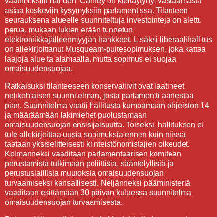
vaatimuksiin nähden. Carney on kieltäytynyt vastaamasta
asiaa koskeviin kysymyksiin parlamentissa. Tilanteen
seurauksena alueelle suunniteltuja investointeja on alettu
perua, mukaan lukien erään tunnetun
elektroniikkajälleenmyyjän hankkeet. Lisäksi liberaalihallitus
on allekirjoittanut Musqueam-puitesopimuksen, joka kattaa
laajoja alueita alamaalla, mutta sopimus ei suojaa
omaisuudensuojaa.
Ratkaisuksi tilanteeseen konservatiivit ovat laatineet
nelikohtaisen suunnitelman, josta parlamentti äänestää
pian. Suunnitelma vaatii hallitusta kumoamaan ohjeiston 14
ja määräämään lakimiehet puolustamaan
omaisuudensuojan ensisijaisuutta. Toiseksi, hallituksen ei
tule allekirjoittaa uusia sopimuksia ennen kuin niissä
taataan yksiselitteisesti kiinteistönomistajien oikeudet.
Kolmanneksi vaaditaan parlamentaarisen komitean
perustamista tutkimaan poliittisia, sääntelyllisiä ja
perustuslaillisia muutoksia omaisuudensuojan
turvaamiseksi kansallisesti. Neljänneksi pääministeriä
vaaditaan esittämään 30 päivän kuluessa suunnitelma
omaisuudensuojan turvaamisesta.