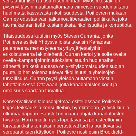
velkaantumisen ja asumisen hinnan. Myös rikoslaki on
pysynyt täysin muuttumattomana viimeisen vuoden aikana
huolimatta kasvavasta rikollisuudesta. Poilievren mukaan
Carney edustaa vain jatkumoa liberaalien politiikalle, joka
tuo mukanaan lisää kustannuksia, rikollisuutta ja korruptiota.
Tilaisuudessa kuultiin myös Steven Currania, jonka
Poilievre esitteli Yhdysvalloista takaisin Kanadaan
palanneena menestyneenä yritysjärjestelyihin
erikoistuneena lakimiehenä. Curran kertoi yleisölle ovelta
ovelle -kampanjoinnin tuloksista: suurin huolenaihe
äänestäjien keskuudessa on yksityisomaisuuden suojan
puute, ja heti toisena tulevat rikollisuus ja yhteisöjen
turvallisuus. Curran pyysi yleisöä auttamaan viestin
lähettämisessä Ottawaan, jotta kanadalaisten kodit ja
omaisuus saadaan turvattua.
Konservatiivien talousohjelmaa esitellessään Poilievre
linjasi leikkauksia konsultteihin, byrokratiaan, yritystukiin ja
ulkomaanapuun. Säästöt on määrä ohjata kanadalaisten
hyväksi. Hän ilmoitti myös lopettavansa perusteettomiin
turvapaikkahakemuksiin perustuvat tuet ja puuttuvansa
veroparatiisien käyttöön. Poilievre nosti esiin Brookfield-