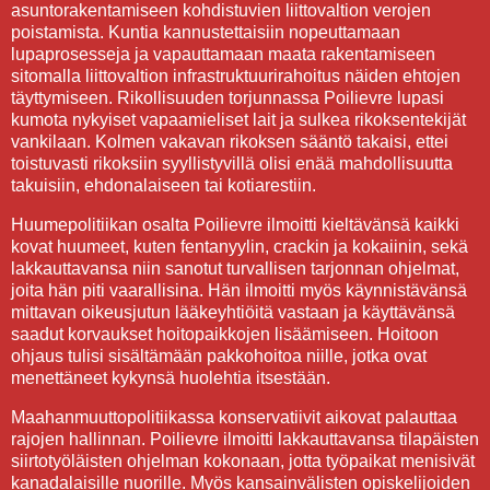
asuntorakentamiseen kohdistuvien liittovaltion verojen
poistamista. Kuntia kannustettaisiin nopeuttamaan
lupaprosesseja ja vapauttamaan maata rakentamiseen
sitomalla liittovaltion infrastruktuurirahoitus näiden ehtojen
täyttymiseen. Rikollisuuden torjunnassa Poilievre lupasi
kumota nykyiset vapaamieliset lait ja sulkea rikoksentekijät
vankilaan. Kolmen vakavan rikoksen sääntö takaisi, ettei
toistuvasti rikoksiin syyllistyvillä olisi enää mahdollisuutta
takuisiin, ehdonalaiseen tai kotiarestiin.
Huumepolitiikan osalta Poilievre ilmoitti kieltävänsä kaikki
kovat huumeet, kuten fentanyylin, crackin ja kokaiinin, sekä
lakkauttavansa niin sanotut turvallisen tarjonnan ohjelmat,
joita hän piti vaarallisina. Hän ilmoitti myös käynnistävänsä
mittavan oikeusjutun lääkeyhtiöitä vastaan ja käyttävänsä
saadut korvaukset hoitopaikkojen lisäämiseen. Hoitoon
ohjaus tulisi sisältämään pakkohoitoa niille, jotka ovat
menettäneet kykynsä huolehtia itsestään.
Maahanmuuttopolitiikassa konservatiivit aikovat palauttaa
rajojen hallinnan. Poilievre ilmoitti lakkauttavansa tilapäisten
siirtotyöläisten ohjelman kokonaan, jotta työpaikat menisivät
kanadalaisille nuorille. Myös kansainvälisten opiskelijoiden