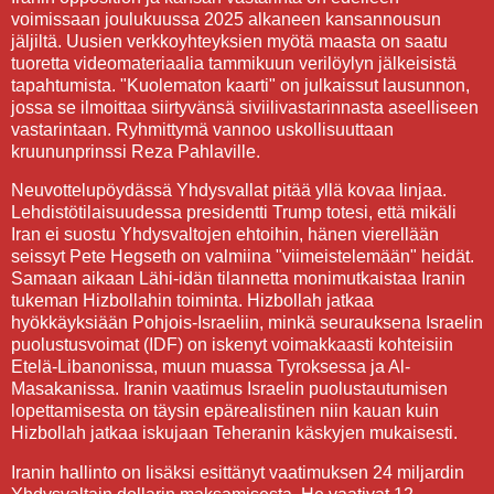
voimissaan joulukuussa 2025 alkaneen kansannousun
jäljiltä. Uusien verkkoyhteyksien myötä maasta on saatu
tuoretta videomateriaalia tammikuun verilöylyn jälkeisistä
tapahtumista. "Kuolematon kaarti" on julkaissut lausunnon,
jossa se ilmoittaa siirtyvänsä siviilivastarinnasta aseelliseen
vastarintaan. Ryhmittymä vannoo uskollisuuttaan
kruununprinssi Reza Pahlaville.
Neuvottelupöydässä Yhdysvallat pitää yllä kovaa linjaa.
Lehdistötilaisuudessa presidentti Trump totesi, että mikäli
Iran ei suostu Yhdysvaltojen ehtoihin, hänen vierellään
seissyt Pete Hegseth on valmiina "viimeistelemään" heidät.
Samaan aikaan Lähi-idän tilannetta monimutkaistaa Iranin
tukeman Hizbollahin toiminta. Hizbollah jatkaa
hyökkäyksiään Pohjois-Israeliin, minkä seurauksena Israelin
puolustusvoimat (IDF) on iskenyt voimakkaasti kohteisiin
Etelä-Libanonissa, muun muassa Tyroksessa ja Al-
Masakanissa. Iranin vaatimus Israelin puolustautumisen
lopettamisesta on täysin epärealistinen niin kauan kuin
Hizbollah jatkaa iskujaan Teheranin käskyjen mukaisesti.
Iranin hallinto on lisäksi esittänyt vaatimuksen 24 miljardin