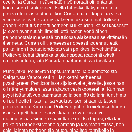
ovelle, ja Curranin väsymätön työmoraali oli johtanut
koomiseen tilanteeseen. Kello lähestyi iltakymmentä ja
pimeä oli jo laskeutunut, kun Curran päätti koputtaa vielä
viimeiselle ovelle varmistaakseen jokaisen mahdollisen
äänen. Koputus herätti perheen kuukauden ikäiset kaksoset,
ja oven avannut äiti ilmoitti, että hänen venäläinen
painonnostajamiehensä on tulossa alakertaan selvittämään
tilannetta. Curran oli tilanteessa nopeasti todennut, että
paikallinen liberaaliehdokas vain poikkesi tervehtimään.
Poilievre kehui tämänkaltaista nopeaa reagointikykyä
ominaisuutena, jota Kanadan parlamentissa tarvitaan.
Puhe jatkui Poilievren lapsuusmuistoilla automatkoista
Calgarysta Vancouveriin. Hän kertoi perheensä
pysähtyneen Pentictonissa sijaitsevalle järvelle, jossa hän
oli nähnyt muiden lasten ajavan vesiskoottereilla. Kun hän
pyysi isäänsä vuokraamaan sellaisen, 80 dollarin tuntihinta
oli perheelle liikaa, ja isä vuokrasi sen sijaan keltaisen
polkuveneen. Kun nuori Poilievre pahoitti mielensä, hänen
isänsä opetti hänelle arvokkaan läksyn: kova työ
mahdollistaa asioiden saavuttamisen. Isä lupasi, että kun
poika on tarpeeksi vanha ajamaan ja käymään töissä, hän
saisi lainata perheen tila-autoa, ajaa itse rannikolle ja