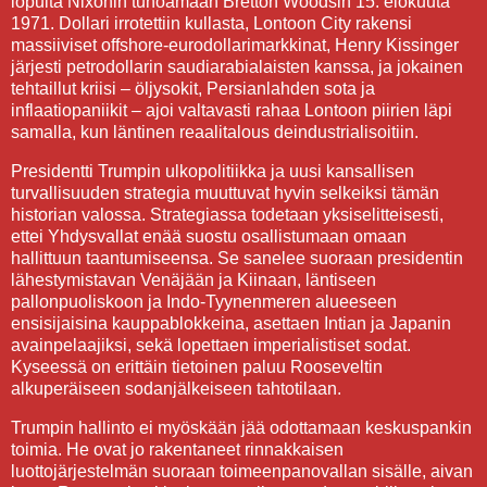
lopulta Nixonin tuhoamaan Bretton Woodsin 15. elokuuta
1971. Dollari irrotettiin kullasta, Lontoon City rakensi
massiiviset offshore-eurodollarimarkkinat, Henry Kissinger
järjesti petrodollarin saudiarabialaisten kanssa, ja jokainen
tehtaillut kriisi – öljysokit, Persianlahden sota ja
inflaatiopaniikit – ajoi valtavasti rahaa Lontoon piirien läpi
samalla, kun läntinen reaalitalous deindustrialisoitiin.
Presidentti Trumpin ulkopolitiikka ja uusi kansallisen
turvallisuuden strategia muuttuvat hyvin selkeiksi tämän
historian valossa. Strategiassa todetaan yksiselitteisesti,
ettei Yhdysvallat enää suostu osallistumaan omaan
hallittuun taantumiseensa. Se sanelee suoraan presidentin
lähestymistavan Venäjään ja Kiinaan, läntiseen
pallonpuoliskoon ja Indo-Tyynenmeren alueeseen
ensisijaisina kauppablokkeina, asettaen Intian ja Japanin
avainpelaajiksi, sekä lopettaen imperialistiset sodat.
Kyseessä on erittäin tietoinen paluu Rooseveltin
alkuperäiseen sodanjälkeiseen tahtotilaan.
Trumpin hallinto ei myöskään jää odottamaan keskuspankin
toimia. He ovat jo rakentaneet rinnakkaisen
luottojärjestelmän suoraan toimeenpanovallan sisälle, aivan