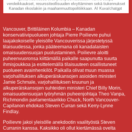
veroleikkaukset, resurssiteollisuuden elvyttäminen sekä tiukennukset
Kanadan rikoslakiin ja maahanmuuttopolitiikkaan.
AI Kuva/chatgpt
Vancouver, Brittiläinen Kolumbia – Kanadan
konservatiivipuolueen johtaja Pierre Poilievre puhui
laajakokoiselle yleisölle Vancouverissa järjestetyssä
tilaisuudessa, jonka pääteemana oli kanadalaisten
omaisuudensuojan puolustaminen. Poilievre aloitti
puheenvuoronsa kiittämällä paikalle saapunutta suurta
ihmisjoukkoa ja esittelemällä tilaisuuteen osallistuneet
puolueen avainhenkilöt. Paikalla olivat muun muassa
varjohallituksen alkuperäiskansojen asioiden ministeri
Jamie Schmale, varjohallituksen kruunun ja
alkuperäiskansojen suhteiden ministeri Chief Billy Morin,
omaisuudensuojan työryhmän puheenjohtaja Theo Vanpa,
Richmondin parlamentaarikko Chuck, North Vancouver-
Capilanon ehdokas Steven Curran sekä Kerry-Lynne
Findlay.
Poilievre jakoi yleisölle anekdootin vaalityöstä Steven
Curranin kanssa. Kaksikko oli ollut kiertämässä ovelta