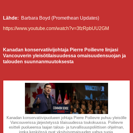
Lähde:
Barbara Boyd (Promethean Updates)
https://www.youtube.com/watch?v=3fzRpbUU2GM
Kanadan konservatiivijohtaja Pierre Poilievre linjasi
Vancouverin yleisötilaisuudessa omaisuudensuojan ja
talouden suunnanmuutoksesta
Kanadan konservatiivipuolueen johtaja Pierre Poilievre puhuu yleisölle
Vancouverissa järjestetyssä tilaisuudessa toukokuussa. Poilievre
esitteli puolueensa laajan talous- ja turvallisuuspoliittisen ohjelman,
jonka keskiössä ovat yksityisomaisuuden vahva suoja,