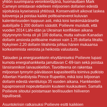
yhtiön suurimpana veronkiertäjänä, huomauttaen Mark
Carneyn omistavan edelleen miljoonien dollarien edestä
sijoituksia kyseisessä yhtiössä. Konservatiivit aikovat laskea
tuloveroja ja poistaa kaikki polttoaineverot kuluvan
kalenterivuoden loppuun asti, mikä toisi keskimääräiselle
autoilijalle 1 200 dollarin säästöt. Poilievre muistutti, että
vuoden 2014 Lähi-idän ja Ukrainan konfliktien aikana
öljytynnyrin hinta oli yli 100 dollaria, mutta vahvan Kanadan
dollarin ansiosta polttoaine maksoi vain 1,35 dollaria litralta.
Nykyinen 2,20 dollarin litrahinta johtuu hänen mukaansa
korkeammista veroista ja heikosta valuutasta.
Talouden ja energiasektorin elvyttämiseksi Poilievre lupasi
kumota energiahankkeita jarruttavan C-69-lain sekä poistaa
länsirannikon laivauskiellon. Tavoitteena on rakentaa
miljoonan tynnyrin päivätason kapasiteetilla toimiva putkisto
Albertan Hardistysta Prince Rupertiin, mikä toisi biljoonan
dollarin edestä vientituloja 35 vuoden aikana. Hankkeiden
lupaprosessit nopeutettaisiin kuuteen kuukauteen. Samalla
Poilievre sitoutui poistamaan teollisuuden hiiliveron
lopullisesti.
Asuntokriisin ratkaisuksi Poilievre esitti kaikkien