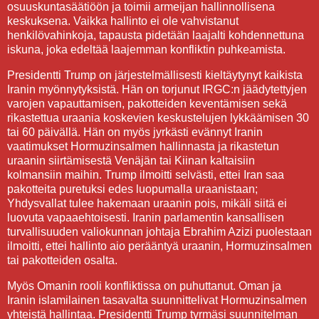
osuuskuntasäätiöön ja toimii armeijan hallinnollisena
keskuksena. Vaikka hallinto ei ole vahvistanut
henkilövahinkoja, tapausta pidetään laajalti kohdennettuna
iskuna, joka edeltää laajemman konfliktin puhkeamista.
Presidentti Trump on järjestelmällisesti kieltäytynyt kaikista
Iranin myönnytyksistä. Hän on torjunut IRGC:n jäädytettyjen
varojen vapauttamisen, pakotteiden keventämisen sekä
rikastettua uraania koskevien keskustelujen lykkäämisen 30
tai 60 päivällä. Hän on myös jyrkästi evännyt Iranin
vaatimukset Hormuzinsalmen hallinnasta ja rikastetun
uraanin siirtämisestä Venäjän tai Kiinan kaltaisiin
kolmansiin maihin. Trump ilmoitti selvästi, ettei Iran saa
pakotteita puretuksi edes luopumalla uraanistaan;
Yhdysvallat tulee hakemaan uraanin pois, mikäli siitä ei
luovuta vapaaehtoisesti. Iranin parlamentin kansallisen
turvallisuuden valiokunnan johtaja Ebrahim Azizi puolestaan
ilmoitti, ettei hallinto aio perääntyä uraanin, Hormuzinsalmen
tai pakotteiden osalta.
Myös Omanin rooli konfliktissa on puhuttanut. Oman ja
Iranin islamilainen tasavalta suunnittelivat Hormuzinsalmen
yhteistä hallintaa. Presidentti Trump tyrmäsi suunnitelman