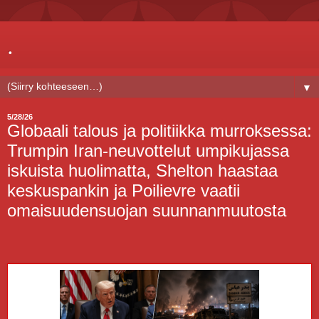
.
▼
5/28/26
Globaali talous ja politiikka murroksessa:
Trumpin Iran-neuvottelut umpikujassa
iskuista huolimatta, Shelton haastaa
keskuspankin ja Poilievre vaatii
omaisuudensuojan suunnanmuutosta