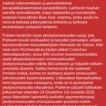
määrää vähennettäisiin ja perusteettomat
turvapaikkahakemukset pysäytettäisiin. Laillisesti maahan
tuleville ammattilaisille, kuten lääkäreille ja insinööreille,
luotaisiin kansallinen Blue Seal -ohjelma, jonka avulla he
voisivat todistaa pätevyytensä kokeella ja työllistyä
koulutustaan vastaaviin tehtäviin.
Puheen keskiöön nousi yksityisomaisuuden suoja, jota
Poilievre kuvaili sivilisaation ja talouden perustaksi, viitaten
kansainväliseen taloustieteilijään Hernando de Sotoon. Hän
nosti esiin Richmondissa käydyn pitkän Cowichan-
oikeustapauksen, jossa 800-sivuinen tuomioistuinpäätös
asetti alkuperäiskansojen omistusoikeuden
yksityisomaisuuden edelle 800 eekkerin ja miljardin dollarin
arvoisella alueella. Vaikka heimot eivät ole vaatineet
ihmisten koteja, tuomio on asettanut alueen omaisuuden
tulevaisuuden kyseenalaiseksi. Liittovaltion liberaalihallitus
toimi tapauksessa vastaajana, mutta se ei puolustanut
yksityisomaisuutta oikeudessa. Poilievre paljasti hallituksen
julkaiseman ohjeiston 14 (Guideline 14) vuodelta 2018,
jossa liittovaltion lakimiehiä kiellettiin argumentoimasta
yksityisomaisuuden ensisijaisuuden puolesta muihin