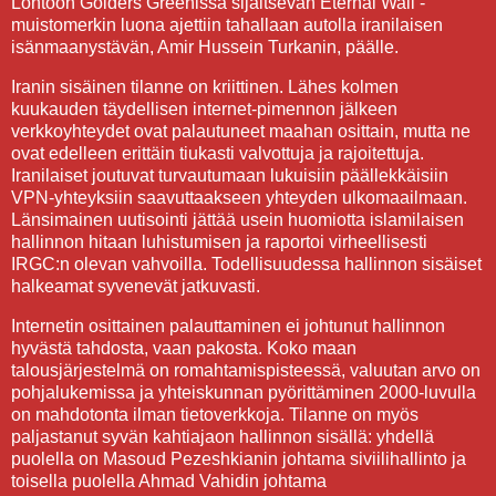
Lontoon Golders Greenissä sijaitsevan Eternal Wall -
muistomerkin luona ajettiin tahallaan autolla iranilaisen
isänmaanystävän, Amir Hussein Turkanin, päälle.
Iranin sisäinen tilanne on kriittinen. Lähes kolmen
kuukauden täydellisen internet-pimennon jälkeen
verkkoyhteydet ovat palautuneet maahan osittain, mutta ne
ovat edelleen erittäin tiukasti valvottuja ja rajoitettuja.
Iranilaiset joutuvat turvautumaan lukuisiin päällekkäisiin
VPN-yhteyksiin saavuttaakseen yhteyden ulkomaailmaan.
Länsimainen uutisointi jättää usein huomiotta islamilaisen
hallinnon hitaan luhistumisen ja raportoi virheellisesti
IRGC:n olevan vahvoilla. Todellisuudessa hallinnon sisäiset
halkeamat syvenevät jatkuvasti.
Internetin osittainen palauttaminen ei johtunut hallinnon
hyvästä tahdosta, vaan pakosta. Koko maan
talousjärjestelmä on romahtamispisteessä, valuutan arvo on
pohjalukemissa ja yhteiskunnan pyörittäminen 2000-luvulla
on mahdotonta ilman tietoverkkoja. Tilanne on myös
paljastanut syvän kahtiajaon hallinnon sisällä: yhdellä
puolella on Masoud Pezeshkianin johtama siviilihallinto ja
toisella puolella Ahmad Vahidin johtama