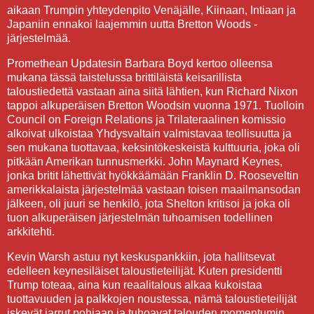
aikaan Trumpin yhteydenpito Venäjälle, Kiinaan, Intiaan ja
Japaniin ennakoi laajemmin uutta Bretton Woods -
järjestelmää.
Promethean Updatesin Barbara Boyd kertoo olleensa
mukana tässä taistelussa brittiläistä keisarillista
taloustiedettä vastaan aina siitä lähtien, kun Richard Nixon
tappoi alkuperäisen Bretton Woodsin vuonna 1971. Tuolloin
Council on Foreign Relations ja Trilateraalinen komissio
alkoivat ulkoistaa Yhdysvaltain valmistavaa teollisuutta ja
sen mukana tuottavaa, keksintökeskeistä kulttuuria, joka oli
pitkään Amerikan tunnusmerkki. John Maynard Keynes,
jonka britit lähettivät hyökkäämään Franklin D. Rooseveltin
amerikkalaista järjestelmää vastaan toisen maailmansodan
jälkeen, oli juuri se henkilö, jota Shelton kritisoi ja joka oli
tuon alkuperäisen järjestelmän tuhoamisen todellinen
arkkitehti.
Kevin Warsh astuu nyt keskuspankkiin, jota hallitsevat
edelleen keynesiläiset taloustieteilijät. Kuten presidentti
Trump toteaa, aina kun reaalitalous alkaa kukoistaa
tuottavuuden ja palkkojen noustessa, nämä taloustieteilijät
iskevät jarrut pohjaan ja tuhoavat talouden momentumin.