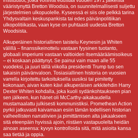
instituutiot, jotka voisivat edustaa vuoden 1971 jälkeistä
vääristynyttä Bretton Woodsia, on suunnitelmallisesti suljettu
järjestelmien ulkopuolelle. Kyseessä ei siis ole pelkkä tarina
Yhdysvaltain keskuspankista tai edes päivänpolitiikan
ulkopolitiikasta, vaan kyse on puhtaasti uudesta Bretton
Woodsista.
Alkuperäinen historiallinen taistelu Keynesin ja Whiten
välillä – finanssikeinottelu vastaan fyysinen tuotanto,
globaali imperiumi vastaan valtioiden itsemääräämisoikeus
– ei koskaan päättynyt. Se painui vain maan alle 55
vuodeksi, ja juuri tällä viikolla presidentti Trump tuo sen
takaisin päivänvaloon. Tosiasiallinen historia on vuosien
varrella kirjoitettu tarkoituksella uusiksi tai pimitetty
kokonaan, aivan kuten kävi alkuperäisen arkkitehdin Harry
Dexter Whiten kohdalla, joka kuoli sydänkohtaukseen pian
sen jälkeen, kun hänet oli McCarthy-aikakaudella
mustamaalattu julkisesti kommunistiksi. Promethean Action
pyrkii jatkuvasti kaivamaan esiin tämän todellisen historian
valheellisten narratiivien ja pimittämisen alta jakaakseen
sitä eteenpäin hyvissä ajoin, riistäen vastapuolelta heidän
ainoan aseensa: kyvyn kontrolloida sitä, mitä asioita kansa
saa tietää ja oppia.