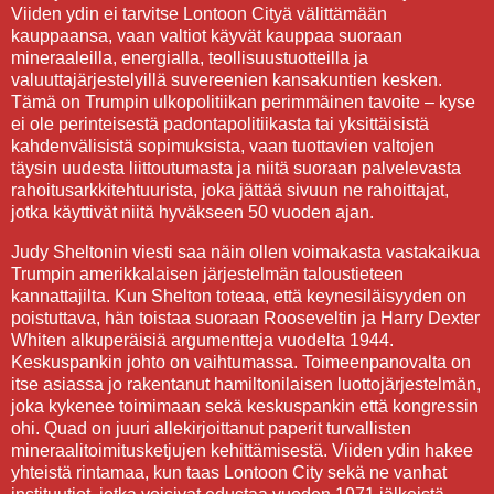
Viiden ydin ei tarvitse Lontoon Cityä välittämään
kauppaansa, vaan valtiot käyvät kauppaa suoraan
mineraaleilla, energialla, teollisuustuotteilla ja
valuuttajärjestelyillä suvereenien kansakuntien kesken.
Tämä on Trumpin ulkopolitiikan perimmäinen tavoite – kyse
ei ole perinteisestä padontapolitiikasta tai yksittäisistä
kahdenvälisistä sopimuksista, vaan tuottavien valtojen
täysin uudesta liittoutumasta ja niitä suoraan palvelevasta
rahoitusarkkitehtuurista, joka jättää sivuun ne rahoittajat,
jotka käyttivät niitä hyväkseen 50 vuoden ajan.
Judy Sheltonin viesti saa näin ollen voimakasta vastakaikua
Trumpin amerikkalaisen järjestelmän taloustieteen
kannattajilta. Kun Shelton toteaa, että keynesiläisyyden on
poistuttava, hän toistaa suoraan Rooseveltin ja Harry Dexter
Whiten alkuperäisiä argumentteja vuodelta 1944.
Keskuspankin johto on vaihtumassa. Toimeenpanovalta on
itse asiassa jo rakentanut hamiltonilaisen luottojärjestelmän,
joka kykenee toimimaan sekä keskuspankin että kongressin
ohi. Quad on juuri allekirjoittanut paperit turvallisten
mineraalitoimitusketjujen kehittämisestä. Viiden ydin hakee
yhteistä rintamaa, kun taas Lontoon City sekä ne vanhat