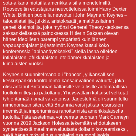
sota-aikana hiotuilla amerikkalaisilla menetelmillä.
Rooseveltin edustajana neuvotteluissa toimi Harry Dexter
White. Brittien puolella neuvotteli John Maynard Keynes –
taloustieteilijä, julkkis, aristokraatti ja malthusilainen
genetiikkaintoilija, joka myönsi General Theory -teoksensa
saksankielisessä painoksessa Hitlerin Saksan olevan
hänen ideoilleen parempi ympäristö kuin lännen
vapauspohjaiset järjestelmät. Keynes kutsui koko
konferenssia "apinanäytökseksi" siellä läsnä olleiden
intialaisten, afrikkalaisten, eteläamerikkalaisten ja
kiinalaisten vuoksi.
Keynesin suunnitelmana oli "bancor", ylikansallisen
keskuspankin kontrolloima kansainvälinen valuutta, joka
olisi antanut Britannian kaltaisille velallisille automaattisia
luottolimiittejä ja pakottanut Yhdysvaltain kaltaiset velkojat
tyhjentämään omat varantonsa. Järjestelmä oli suunniteltu
nimenomaan siten, että Britannia voisi jatkaa resurssien
imemistä ja imperiuminsa rahoittamista amerikkalaisella
luotolla. Tätä asetelmaa voi verrata suoraan Mark Carneyn
vuonna 2019 Jackson Holessa tekemään ehdotukseen
synteettisestä maailmanvaluutasta dollarin korvaamiseksi,
sekä hänen nykyisiin suunnitelmiinsa mobilisoida