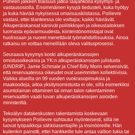
Puheen jälkeen tilaisuus jatkui laajahkolla kysymys- ja
vastausosiolla. Ensimmäinen kysyjä tiedusteli, kuka hyötyy
ja kuka häviää nykyisessä omaisuuskiistassa. Poilievre
vastasi, ettei tilanteessa ole voittajia; kaikki häviävät.
Alkuperäiskansat kärsivät poliitikkojen ja oikeuslaitoksen
luomasta epävarmuudesta, kiinteistönomistajat ovat
huolissaan ja nuoret menettävät työmahdollisuuksia. Ainoa
ratkaisu on voittaa meneillään oleva valitusprosessi.
Seuraava kysymys koski alkuperäiskansojen
omistusoikeuksia ja YK:n alkuperäiskansojen julistusta
(UNDRIP). Jamie Schmale ja Chief Billy Morin selvensivät,
että reservaateissa oikeudet ovat useimmiten kollektiivisia.
Vaikka alueilla on 99 vuoden vuokrasopimuksia ja
maakoodeja, aitoa yksityisomistusta ei ole, sillä esimerkiksi
asuntolainan ottaminen tai oman talon rakentaminen
reservaattiin vaatii luvan alkuperäiskansojen asioiden
ministeriltä.
Tekoälyn datakeskusten rakentamista koskevaan
kysymykseen Poilievre suhtautui myönteisesti, sillä ne
luovat työpaikkoja sähköasentajille ja insinööreille. Hän
kuitenkin painotti, ettei hankkeille tule antaa valtion tukia tai