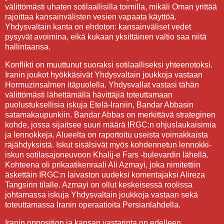
välittömästi uhaten sotilaallisilla toimilla, mikäli Oman yrittää
rajoittaa kansainvälisten vesien vapaata käyttöä.
Yhdysvaltain kanta on ehdoton: kansainväliset vedet
pysyvät avoimina, eikä kukaan yksittäinen valtio saa niitä
hallintaansa.
Konflikti on muuttunut suoraksi sotilaalliseksi yhteenotoksi.
Iranin joukot hyökkäsivät Yhdysvaltain joukkoja vastaan
Hormuzinsalmen itäpuolella. Yhdysvallat vastasi tähän
välittömästi lähettämällä hävittäjiä toteuttamaan
puolustuksellisia iskuja Etelä-Iraniin, Bandar Abbasin
satamakaupunkiin. Bandar Abbas on merkittävä strateginen
kohde, jossa sijaitsee suuri määrä IRGC:n ohjuslaukaisimia
ja lennokkeja. Alueelta on raportoitu useista voimakkaista
räjähdyksistä. Iskut sisälsivät myös kohdennetun lennokki-
iskun sotilasajoneuvoon Khalij-e Fars -bulevardin lähellä.
Kohteena oli prikaatikenraali Ali Azmayi, joka nimitettiin
äskettäin IRGC:n laivaston uudeksi komentajaksi Alireza
Tangsirin tilalle. Azmayi on ollut keskeisessä roolissa
johtamassa iskuja Yhdysvaltain joukkoja vastaan sekä
toteuttamassa Iranin operaatioita Persianlahdella.
Iranin opposition ja kansan vastarinta on edelleen