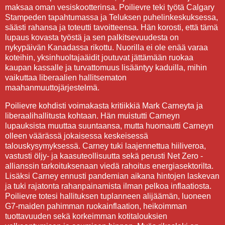
maksaa oman vesiskootterinsa. Poilievre teki työtä Calgary
Stampeden tapahtumassa ja Teluksen puhelinkeskuksessa,
säästi rahansa ja toteutti tavoitteensa. Hän korosti, että tämä
lupaus kovasta työstä ja sen palkitsevuudesta on
nykypäivän Kanadassa rikottu. Nuorilla ei ole enää varaa
koteihin, yksinhuoltajaäidit joutuvat jättämään ruokaa
kaupan kassalle ja turvattomuus lisääntyy kaduilla, mihin
vaikuttaa liberaalien hallitsematon
maahanmuuttojärjestelmä.
Poilievre kohdisti voimakasta kritiikkiä Mark Carneyta ja
liberaalihallitusta kohtaan. Hän muistutti Carneyn
lupauksista muuttaa suuntaansa, mutta huomautti Carneyn
olleen väärässä jokaisessa keskeisessä
talouskysymyksessä. Carney tuki laajennettua hiiliveroa,
vastusti öljy- ja kaasuteollisuutta sekä perusti Net Zero -
allianssin tarkoituksenaan viedä rahoitus energiasektorilta.
Lisäksi Carney ennusti pandemian aikana hintojen laskevan
ja tuki rajatonta rahanpainamista ilman pelkoa inflaatiosta.
Poilievre totesi hallituksen tuplanneen alijäämän, luoneen
G7-maiden pahimman ruokainflaation, heikoimman
tuottavuuden sekä korkeimman kotitalouksien