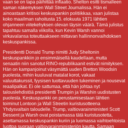
vaan se on tapa päihittää inflaatio. Shelton esitti tismalleen
saman näkemyksen Wall Street Journalissa. Hän ei
ainoastaan kritisoi keskuspankin politiikkaa, vaan julistaa
koko maailman rahoitusta 15. elokuuta 1971 lähtien
ohjanneen viitekehyksen olevan täysin väärä. Tämä julistus
tapahtuu samalla viikolla, kun Kevin Warsh vannoi
virkavalansa toteuttaakseen mittavan hallinnonvaihdoksen
keskuspankissa.
Presidentti Donald Trump nimitti Judy Sheltonin
keskuspankkiin jo ensimmäisellä kaudellaan, mutta
senaatin niin sanotut RINO-republikaanit estivät nimityksen.
Hän on kampanjoinut väsymättä uuden Bretton Woodsin
puolesta, mihin kuuluvat matalat korot, vakaat
valuuttakurssit, fyysisen tuottavuuden tukeminen ja nousevat
reaalipalkat. Ei ole sattumaa, että hän johtaa nyt
talouslehdistöä presidentti Trumpin ja Warshin uudistusten
puolesta. Keskuspankki on perustamisestaan lähtien
toiminut Lontoon ja Wall Streetin kuristusotteena
Yhdysvaltain taloudelle. Trump, valtiovarainministeri Scott
Bessent ja Warsh ovat poistamassa tätä kuristusotetta,
asettamassa keskuspankin kuriin ja luomassa vaihtoehtoista
luottoa suoraan valtiovarainministeriön kautta. Samaan