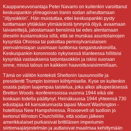
Kauppaneuvonantaja Peter Navarro on kuitenkin varoittanut
keskuspankin ylireagoivan Iranin sodan aiheuttamaan
"öljysokkiin". Hän muistuttaa, ettei keskuspankki pysty
tuottamaan yhtäkään ylimääräistä tynnyriä öljyä, avaamaan
laivareittejä, jalostamaan bensiiniä tai edes alentamaan
dieselin kustannuksia sillä, että se murskaa asuntolainojen
kysyntää Ohiossa tai pakottaa pennsylvanialaisen
pienvalmistajan uusimaan luottonsa rangaistuskoroilla.
Keskuspankin koronnosto nykyisessä tilanteessa hillitsisi
kysyntää vastauksena tarjontasokkiin ja iskisi suoraan
sinne, missä talous on kaikkein haavoittuvaisimmillaan.
Tämä on välitön konteksti Sheltonin lausunnoille ja
presidentti Trumpin toimien kiihtymiselle. Kyse on kuitenkin
osasta paljon laajempaa taistelua, joka alkoi alkuperäisessä
Bretton Woods -konferenssissa vuonna 1944 eikä ole
koskaan todella päättynyt. Heinäkuussa 1944 yhteensä 730
edustajaa 44 kansakunnasta tapasi Mount Washington -
hotellissa New Hampshiressa. Roosevelt oli tuolloin jo
kertonut Winston Churchillille, että sodan jälkeen
amerikkalaiset purkaisivat brittiläisen imperiumin
siirtomaajärjestelmän ja auttaisivat maailmaa kehittymään