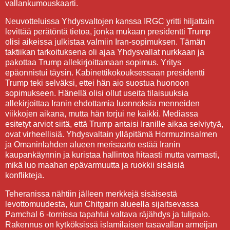
vallankumouskaarti.
Neuvotteluissa Yhdysvaltojen kanssa IRGC yritti hiljattain
levittää perätöntä tietoa, jonka mukaan presidentti Trump
olisi aikeissa julkistaa valmiin Iran-sopimuksen. Tämän
taktiikan tarkoituksena oli ajaa Yhdysvallat nurkkaan ja
pakottaa Trump allekirjoittamaan sopimus. Yritys
epäonnistui täysin. Kabinettikokouksessaan presidentti
Trump teki selväksi, ettei hän aio suostua huonoon
sopimukseen. Hänellä olisi ollut useita tilaisuuksia
allekirjoittaa Iranin ehdottamia luonnoksia menneiden
viikkojen aikana, mutta hän torjui ne kaikki. Mediassa
esitetyt arviot siitä, että Trump antaisi Iranille aikaa selviytyä,
ovat virheellisiä. Yhdysvaltain ylläpitämä Hormuzinsalmen
ja Omaninlahden alueen merisaarto estää Iranin
kaupankäynnin ja kuristaa hallintoa hitaasti mutta varmasti,
mikä luo maahan epävarmuutta ja ruokkii sisäisiä
konflikteja.
Teheranissa nähtiin jälleen merkkejä sisäisestä
levottomuudesta, kun Chitgarin alueella sijaitsevassa
Pamchal 6 -tornissa tapahtui valtava räjähdys ja tulipalo.
Rakennus on kytköksissä islamilaisen tasavallan armeijan