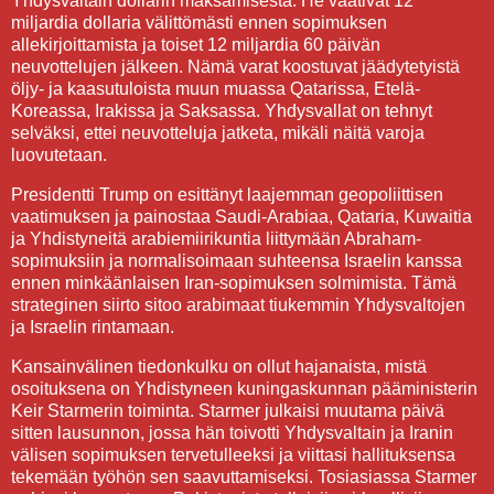
Yhdysvaltain dollarin maksamisesta. He vaativat 12
miljardia dollaria välittömästi ennen sopimuksen
allekirjoittamista ja toiset 12 miljardia 60 päivän
neuvottelujen jälkeen. Nämä varat koostuvat jäädytetyistä
öljy- ja kaasutuloista muun muassa Qatarissa, Etelä-
Koreassa, Irakissa ja Saksassa. Yhdysvallat on tehnyt
selväksi, ettei neuvotteluja jatketa, mikäli näitä varoja
luovutetaan.
Presidentti Trump on esittänyt laajemman geopoliittisen
vaatimuksen ja painostaa Saudi-Arabiaa, Qataria, Kuwaitia
ja Yhdistyneitä arabiemiirikuntia liittymään Abraham-
sopimuksiin ja normalisoimaan suhteensa Israelin kanssa
ennen minkäänlaisen Iran-sopimuksen solmimista. Tämä
strateginen siirto sitoo arabimaat tiukemmin Yhdysvaltojen
ja Israelin rintamaan.
Kansainvälinen tiedonkulku on ollut hajanaista, mistä
osoituksena on Yhdistyneen kuningaskunnan pääministerin
Keir Starmerin toiminta. Starmer julkaisi muutama päivä
sitten lausunnon, jossa hän toivotti Yhdysvaltain ja Iranin
välisen sopimuksen tervetulleeksi ja viittasi hallituksensa
tekemään työhön sen saavuttamiseksi. Tosiasiassa Starmer