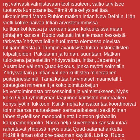
nyt vahvasti valmistavaan teollisuuteen, valtio tarvitsee
tuottavia kumppaneita. Tämä viitekehys selittää
ulkoministeri Marco Rubion matkan Intian New Delhiin. Hän
vietti kolme päivää Intian arvostetuimmissa
kulttuurikohteissa ja korkean tason kokouksissa maan
johtajien kanssa. Rubio vakuutti Intialle maan keskeistä
tärkeyttä Yhdysvalloille huolimatta olemassa olevista
tullijännitteistä ja Trumpin avauksista Intian historiallisten
kilpailijoiden, Pakistanin ja Kiinan, suuntaan. Matkan
tuloksena järjestettiin Yhdysvaltain, Intian, Japanin ja
Australian välinen Quad-kokous, jonka myötä solmittiin
Yhdysvaltain ja Intian välinen kriittisten mineraalien
puitejärjestelmä. Tämä kattaa harvinaiset maametallit,
strategiset mineraalit ja koko toimitusketjun
kaivostoiminnasta prosessointiin ja valmistukseen. Myös
koko Quad-ryhmittymän laajuinen kriittisten mineraalien
kehys lyötiin lukkoon. Kaikki neljä kansakuntaa koordinoivat
toimintaansa murtaakseen samanaikaisesti sekä Kiinan
lähes täydellisen monopolin että Lontoon globaalin
kauppamonopolin. Nämä neljä suvereenia kansakuntaa
rahoittavat yhdessä myös uutta Quad-satamahanketta
Fidžillä ilman offshore-pääoman käyttöä. Lisäksi Rubio