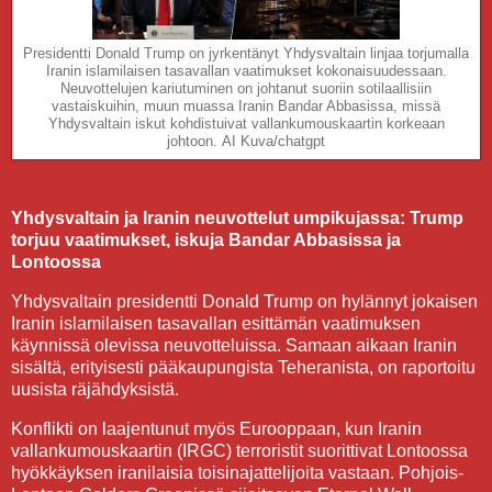
Presidentti Donald Trump on jyrkentänyt Yhdysvaltain linjaa torjumalla
Iranin islamilaisen tasavallan vaatimukset kokonaisuudessaan.
Neuvottelujen kariutuminen on johtanut suoriin sotilaallisiin
vastaiskuihin, muun muassa Iranin Bandar Abbasissa, missä
Yhdysvaltain iskut kohdistuivat vallankumouskaartin korkeaan
johtoon.
AI Kuva/chatgpt
Yhdysvaltain ja Iranin neuvottelut umpikujassa: Trump
torjuu vaatimukset, iskuja Bandar Abbasissa ja
Lontoossa
Yhdysvaltain presidentti Donald Trump on hylännyt jokaisen
Iranin islamilaisen tasavallan esittämän vaatimuksen
käynnissä olevissa neuvotteluissa. Samaan aikaan Iranin
sisältä, erityisesti pääkaupungista Teheranista, on raportoitu
uusista räjähdyksistä.
Konflikti on laajentunut myös Eurooppaan, kun Iranin
vallankumouskaartin (IRGC) terroristit suorittivat Lontoossa
hyökkäyksen iranilaisia toisinajattelijoita vastaan. Pohjois-