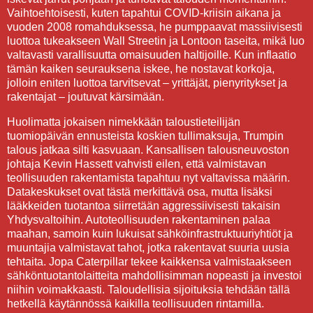
Vaihtoehtoisesti, kuten tapahtui COVID-kriisin aikana ja
vuoden 2008 romahduksessa, he pumppaavat massiivisesti
luottoa tukeakseen Wall Streetin ja Lontoon taseita, mikä luo
valtavasti varallisuutta omaisuuden haltijoille. Kun inflaatio
tämän kaiken seurauksena iskee, he nostavat korkoja,
jolloin eniten luottoa tarvitsevat – yrittäjät, pienyritykset ja
rakentajat – joutuvat kärsimään.
Huolimatta jokaisen nimekkään taloustieteilijän
tuomiopäivän ennusteista koskien tullimaksuja, Trumpin
talous jatkaa silti kasvuaan. Kansallisen talousneuvoston
johtaja Kevin Hassett vahvisti eilen, että valmistavan
teollisuuden rakentamista tapahtuu nyt valtavissa määrin.
Datakeskukset ovat tästä merkittävä osa, mutta lisäksi
lääkkeiden tuotantoa siirretään aggressiivisesti takaisin
Yhdysvaltoihin. Autoteollisuuden rakentaminen palaa
maahan, samoin kuin lukuisat sähköinfrastruktuuriyhtiöt ja
muuntajia valmistavat tahot, jotka rakentavat suuria uusia
tehtaita. Jopa Caterpillar tekee kaikkensa valmistaakseen
sähköntuotantolaitteita mahdollisimman nopeasti ja investoi
niihin voimakkaasti. Taloudellisia sijoituksia tehdään tällä
hetkellä käytännössä kaikilla teollisuuden rintamilla.