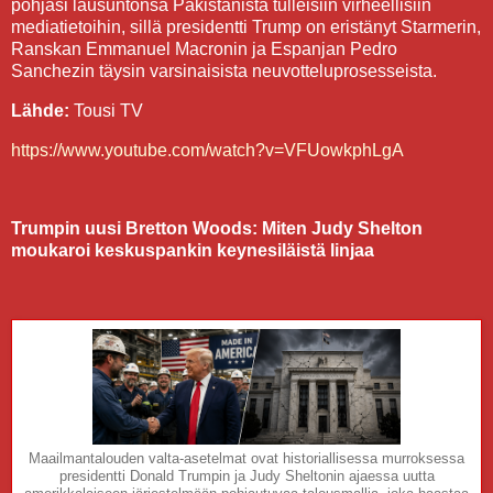
pohjasi lausuntonsa Pakistanista tulleisiin virheellisiin
mediatietoihin, sillä presidentti Trump on eristänyt Starmerin,
Ranskan Emmanuel Macronin ja Espanjan Pedro
Sanchezin täysin varsinaisista neuvotteluprosesseista.
Lähde:
Tousi TV
https://www.youtube.com/watch?v=VFUowkphLgA
Trumpin uusi Bretton Woods: Miten Judy Shelton
moukaroi keskuspankin keynesiläistä linjaa
Maailmantalouden valta-asetelmat ovat historiallisessa murroksessa
presidentti Donald Trumpin ja Judy Sheltonin ajaessa uutta