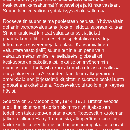
keskisuuret kansakunnat Yhdysvaltoja ja Kiinaa vastaan.
Suunnitelmien välinen yhtäläisyys ei ole sattumaa.
Rooseveltin suunnitelma puolestaan perustui Yhdysvaltain
dollariin varantovaluuttana, joka oli sidottu suoraan kultaan.
Siihen kuuluivat kiinteät valuuttakurssit ja tiukat
pääomakontrollit, joilla estettiin spekulatiivisia virtoja
tuhoamasta suvereeneja talouksia. Kansainvälinen
valuuttarahasto (IMF) suunniteltiin alun perin vain
vakautusmekanismiksi, ei sellaiseksi globaaliksi
keskuspankin pakottajaksi, joksi se on myöhemmin
muodostunut. Tuottavilla kansakunnilla oli tässä mallissa
etulyöntiasema, ja Alexander Hamiltonin alkuperäinen
amerikkalainen järjestelmä kirjoitettiin suoraan osaksi uutta
globaalia arkkitehtuuria. Roosevelt voitti tuolloin, ja Keynes
hävisi.
Seuraavien 27 vuoden ajan, 1944–1971, Bretton Woods
tuotti ihmiskunnan historian pisimmän yhtäjaksoisen
todellisen talouskasvun ajanjakson. Rooseveltin kuoleman
jälkeen, alkaen Harry Trumanista, alkuperäinen tarkoitus
kuitenkin hiljalleen turmeltui. Lontoon manipulaatiot ajoivat