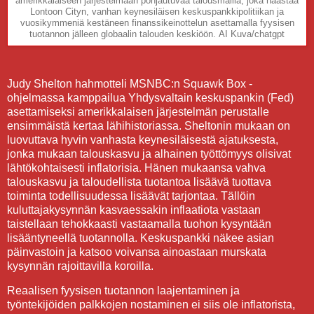
amerikkalaiseen järjestelmään pohjautuvaa talousmallia, joka haastaa
Lontoon Cityn, vanhan keynesiläisen keskuspankkipolitiikan ja
vuosikymmeniä kestäneen finanssikeinottelun asettamalla fyysisen
tuotannon jälleen globaalin talouden keskiöön.
AI Kuva/chatgpt
Judy Shelton hahmotteli MSNBC:n Squawk Box -
ohjelmassa kamppailua Yhdysvaltain keskuspankin (Fed)
asettamiseksi amerikkalaisen järjestelmän perustalle
ensimmäistä kertaa lähihistoriassa. Sheltonin mukaan on
luovuttava hyvin vanhasta keynesiläisestä ajatuksesta,
jonka mukaan talouskasvu ja alhainen työttömyys olisivat
lähtökohtaisesti inflatorisia. Hänen mukaansa vahva
talouskasvu ja taloudellista tuotantoa lisäävä tuottava
toiminta todellisuudessa lisäävät tarjontaa. Tällöin
kuluttajakysynnän kasvaessakin inflaatiota vastaan
taistellaan tehokkaasti vastaamalla tuohon kysyntään
lisääntyneellä tuotannolla. Keskuspankki näkee asian
päinvastoin ja katsoo voivansa ainoastaan murskata
kysynnän rajoittavilla koroilla.
Reaalisen fyysisen tuotannon laajentaminen ja
työntekijöiden palkkojen nostaminen ei siis ole inflatorista,