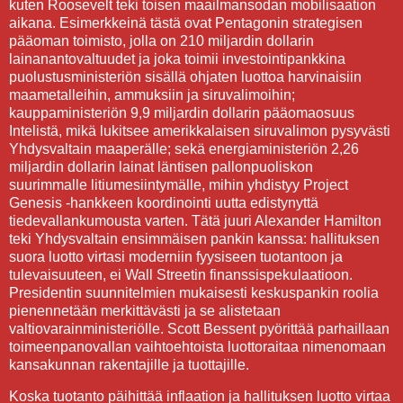
kuten Roosevelt teki toisen maailmansodan mobilisaation
aikana. Esimerkkeinä tästä ovat Pentagonin strategisen
pääoman toimisto, jolla on 210 miljardin dollarin
lainanantovaltuudet ja joka toimii investointipankkina
puolustusministeriön sisällä ohjaten luottoa harvinaisiin
maametalleihin, ammuksiin ja siruvalimoihin;
kauppaministeriön 9,9 miljardin dollarin pääomaosuus
Intelistä, mikä lukitsee amerikkalaisen siruvalimon pysyvästi
Yhdysvaltain maaperälle; sekä energiaministeriön 2,26
miljardin dollarin lainat läntisen pallonpuoliskon
suurimmalle litiumesiintymälle, mihin yhdistyy Project
Genesis -hankkeen koordinointi uutta edistynyttä
tiedevallankumousta varten. Tätä juuri Alexander Hamilton
teki Yhdysvaltain ensimmäisen pankin kanssa: hallituksen
suora luotto virtasi moderniin fyysiseen tuotantoon ja
tulevaisuuteen, ei Wall Streetin finanssispekulaatioon.
Presidentin suunnitelmien mukaisesti keskuspankin roolia
pienennetään merkittävästi ja se alistetaan
valtiovarainministeriölle. Scott Bessent pyörittää parhaillaan
toimeenpanovallan vaihtoehtoista luottoraitaa nimenomaan
kansakunnan rakentajille ja tuottajille.
Koska tuotanto päihittää inflaation ja hallituksen luotto virtaa