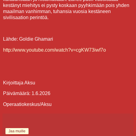
kestänyt miehitys ei pysty koskaan pyyhkimään pois yhden
maailman vanhimman, tuhansia vuosia kestäneen
sivilisaation perintöä.
Lähde: Goldie Ghamari
http://www.youtube.com/watch?v=cgKW73iwf7o
Kirjoittaja Aksu
Päivämäärä: 1.6.2026
Operaatiokeskus/Aksu
Jaa muille