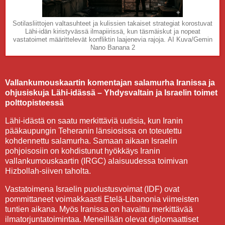
Sotilasliittojen valtasuhteet ja kulissien takaiset strategiat korostuvat
Lähi-idän kiristyvässä ilmapiirissä, kun täsmäiskut ja nopeat
vastatoimet määrittelevät konfliktin laajenevia rajoja.
AI Kuva/Gemin
Nano Banana 2
Vallankumouskaartin komentajan salamurha Iranissa ja
ohjusiskuja Lähi-idässä – Yhdysvaltain ja Israelin toimet
polttopisteessä
Lähi-idästä on saatu merkittäviä uutisia, kun Iranin
pääkaupungin Teheranin länsiosissa on toteutettu
kohdennettu salamurha. Samaan aikaan Israelin
pohjoisosiin on kohdistunut hyökkäys Iranin
vallankumouskaartin (IRGC) alaisuudessa toimivan
Hizbollah-siiven taholta.
Vastatoimena Israelin puolustusvoimat (IDF) ovat
pommittaneet voimakkaasti Etelä-Libanonia viimeisten
tuntien aikana. Myös Iranissa on havaittu merkittävää
ilmatorjuntatoimintaa. Meneillään olevat diplomaattiset