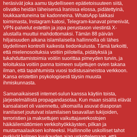
heräsivät joka aamu täydelliseen epätietoisuuteen siitä,
olivatko heidän läheisensä Iranissa elossa, pidätettyinä,
loukkaantuneina tai kadonneina. WhatsApp lakkasi
toimimasta, Instagram katosi, Telegram-kanavat pimenivät,
VPN-palvelut estettiin ja jopa perustason viestintä X-
alustalla muuttui mahdottomaksi. Tämän 88 päivän
hiljaisuuden aikana islamilaisella hallinnolla oli lähes
täydellinen kontrolli kaikesta tiedonkulusta. Tämä tarkoitti,
että mielenosoituksia voitiin piilotella, pidätyksiä ja
tukahduttamistoimia voitiin suorittaa pimeyden turvin, ja
teloituksia voitiin panna toimeen suljettujen ovien takana
ilman, että tapahtumista vuosi todistusaineistoa verkkoon.
Kansa eristettiin psykologisesti täysin muusta
ihmiskunnasta.
Samanaikaisesti internet-sulun kanssa käytiin toista,
järjestelmällistä propagandasotaa. Kun maan sisällä elävät
kansalaiset oli vaiennettu, ulkomailla asuvat diasporan
iranilaiset joutuivat islamilaisen tasavallan tukijoiden,
terroristien ja maksettujen vaikuttajaverkostojen
häikäilemättömien verkkohyökkäysten, pilkan ja
mustamaalauksen kohteeksi. Hallinnolle uskolliset tahot
pyrkivät kolmen kuukauden ajan uskottelemaan, että