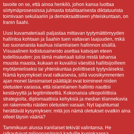
tavoite on se, että ainoa henkilö, johon kansa luottaa
siirtymäprosessissa julmasta totalitaarisesta diktatuurista
toimivaan sekulaariin ja demokraattiseen yhteiskuntaan, on
Iranin šaahi.
Uusi kuvamateriaali paljastaa mittavan tyytymättömyyden
hallintoa kohtaan ja šaahin tuen valtavan laajuuden, mikä
luo suoranaista kauhua islamilaisen hallinnon sisällä.
Visuaalinen todistusaineisto asettaa katsojan eteen
todellisuuden: jos tämä materiaali tulisi mistä tahansa
muusta maasta, kukaan ei kuvailisi väestöä hallitsijoilleen
myötämieliseksi tai yhteiskuntaa poliittisesti tyytyväiseksi.
Nämä kysymykset ovat ratkaisevia, sillä vuosikymmenten
ajan monet länsimaiset päättäjät ovat toimineet niiden
oletusten varassa, että islamilainen hallinto nauttisi
kestävyyttä ja legitimiteettiä. Kokonaisia ulkopoliittisia
strategioita, diplomaattisia kehyksiä ja median tilannekuvia
on rakennettu näiden oletusten varaan. Nyt tapahtumat
herättävät kysymyksen: mitä jos nämä oletukset ovatkin aina
olleet täysin vääriä?
Tammikuun alussa iranilaiset tekivät valintansa. He
jalkautuivat miljoonapäisinä kaduille kuninkaansa