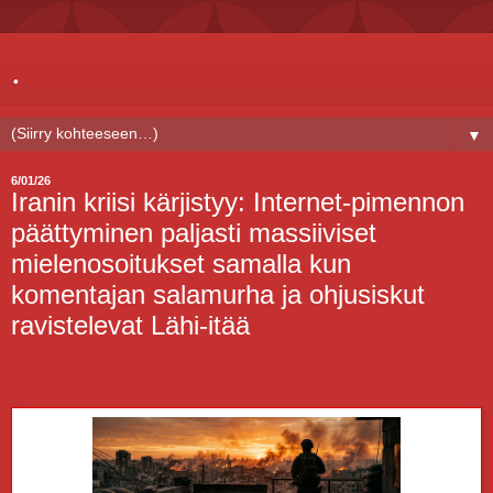
.
▼
6/01/26
Iranin kriisi kärjistyy: Internet-pimennon
päättyminen paljasti massiiviset
mielenosoitukset samalla kun
komentajan salamurha ja ohjusiskut
ravistelevat Lähi-itää