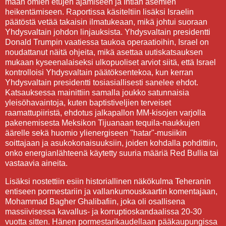
maan omien etujen ajamiseen ja Intian asemien
heikentämiseen. Raportissa käsiteltiin lisäksi Israelin
päätöstä vetää takaisin ilmatukeaan, mikä johtui suoraan
Yhdysvaltain johdon linjauksista. Yhdysvaltain presidentti
Donald Trumpin vaatiessa taukoa operaatioihin, Israel on
noudattanut näitä ohjeita, mikä asettaa uutiskatsauksen
mukaan kyseenalaiseksi ulkopuoliset arviot siitä, että Israel
kontrolloisi Yhdysvaltain päätöksentekoa, kun kerran
Yhdysvaltain presidentti tosiasiallisesti sanelee ehdot.
Katsauksessa mainittiin samalla joukko satunnaisia
yleisöhavaintoja, kuten baptistiveljien terveiset
raamattupiiristä, ehdotus jalkapallon MM-kisojen varjolla
pakenemisesta Meksikon Tijuanaan tequila-naukkujen
äärelle sekä huomio ylienergiseen "hatar"-musiikin
soittajaan ja asukokonaisuuksiin, joiden kohdalla pohdittiin,
onko energianlähteenä käytetty suuria määriä Red Bullia tai
vastaavia aineita.
Lisäksi nostettiin esiin historiallinen näkökulma Teheranin
entiseen pormestariin ja vallankumouskaartin komentajaan,
Mohammad Bagher Ghalibafiin, joka oli osallisena
massiivisessa kavallus- ja korruptioskandaalissa 20-30
vuotta sitten. Hänen pormestarikaudellaan pääkaupungissa