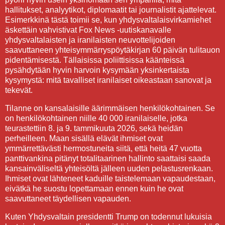
hallitukset, analyytikot, diplomaatit tai journalistit ajattelevat.
Esimerkkinä tästä toimii se, kun yhdysvaltalaisvirkamiehet
äskettäin vahvistivat Fox News -uutiskanavalle
yhdysvaltalaisten ja iranilaisten neuvottelijoiden
saavuttaneen yhteisymmärryspöytäkirjan 60 päivän tulitauon
pidentämisestä. Tällaisissa poliittisissa käänteissä
pysähdytään hyvin harvoin kysymään yksinkertaista
kysymystä: mitä tavalliset iranilaiset oikeastaan sanovat ja
tekevät.
Tilanne on kansalaisille äärimmäisen henkilökohtainen. Se
on henkilökohtainen niille 40 000 iranilaiselle, jotka
teurastettiin 8. ja 9. tammikuuta 2026, sekä heidän
perheilleen. Maan sisällä elävät ihmiset ovat
ymmärrettävästi hermostuneita siitä, että heitä 47 vuotta
panttivankina pitänyt totalitaarinen hallinto saattaisi saada
kansainväliseltä yhteisöltä jälleen uuden pelastusrenkaan.
Ihmiset ovat lähteneet kaduille taistelemaan vapaudestaan,
eivätkä he suostu lopettamaan ennen kuin he ovat
saavuttaneet täydellisen vapauden.
Kuten Yhdysvaltain presidentti Trump on todennut lukuisia