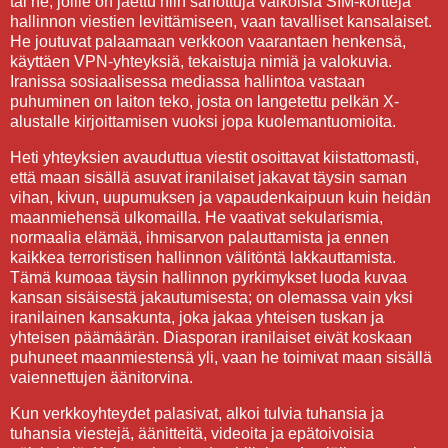
tai ne, joille on jaettu niin sanottuja valkoisia SIM-kortteja
hallinnon viestien levittämiseen, vaan tavalliset kansalaiset.
He joutuvat palaamaan verkkoon vaarantaen henkensä,
käyttäen VPN-yhteyksiä, tekaistuja nimiä ja valokuvia.
Iranissa sosiaalisessa mediassa hallintoa vastaan
puhuminen on laiton teko, josta on langetettu pelkän X-
alustalle kirjoittamisen vuoksi jopa kuolemantuomioita.
Heti yhteyksien avauduttua viestit osoittavat kiistattomasti,
että maan sisällä asuvat iranilaiset jakavat täysin saman
vihan, kivun, uupumuksen ja vapaudenkaipuun kuin heidän
maanmiehensä ulkomailla. He vaativat sekularismia,
normaalia elämää, ihmisarvon palauttamista ja ennen
kaikkea terroristisen hallinnon välitöntä lakkauttamista.
Tämä kumoaa täysin hallinnon pyrkimykset luoda kuvaa
kansan sisäisestä jakautumisesta; on olemassa vain yksi
iranilainen kansakunta, joka jakaa yhteisen tuskan ja
yhteisen päämäärän. Diasporan iranilaiset eivät koskaan
puhuneet maanmiestensä yli, vaan he toimivat maan sisällä
vaiennettujen äänitorvina.
Kun verkkoyhteydet palasivat, alkoi tulvia tuhansia ja
tuhansia viestejä, äänitteitä, videoita ja epätoivoisia