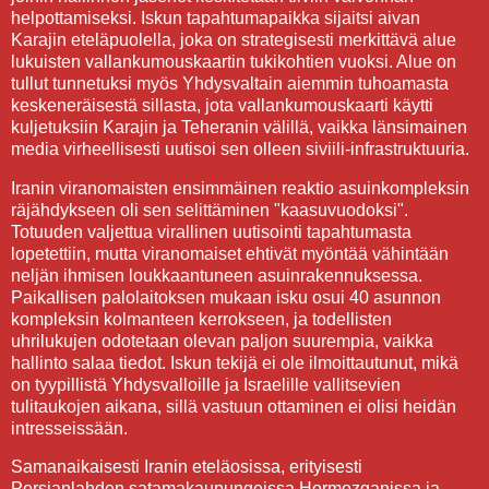
helpottamiseksi. Iskun tapahtumapaikka sijaitsi aivan
Karajin eteläpuolella, joka on strategisesti merkittävä alue
lukuisten vallankumouskaartin tukikohtien vuoksi. Alue on
tullut tunnetuksi myös Yhdysvaltain aiemmin tuhoamasta
keskeneräisestä sillasta, jota vallankumouskaarti käytti
kuljetuksiin Karajin ja Teheranin välillä, vaikka länsimainen
media virheellisesti uutisoi sen olleen siviili-infrastruktuuria.
Iranin viranomaisten ensimmäinen reaktio asuinkompleksin
räjähdykseen oli sen selittäminen "kaasuvuodoksi".
Totuuden valjettua virallinen uutisointi tapahtumasta
lopetettiin, mutta viranomaiset ehtivät myöntää vähintään
neljän ihmisen loukkaantuneen asuinrakennuksessa.
Paikallisen palolaitoksen mukaan isku osui 40 asunnon
kompleksin kolmanteen kerrokseen, ja todellisten
uhrilukujen odotetaan olevan paljon suurempia, vaikka
hallinto salaa tiedot. Iskun tekijä ei ole ilmoittautunut, mikä
on tyypillistä Yhdysvalloille ja Israelille vallitsevien
tulitaukojen aikana, sillä vastuun ottaminen ei olisi heidän
intresseissään.
Samanaikaisesti Iranin eteläosissa, erityisesti
Persianlahden satamakaupungeissa Hormozganissa ja