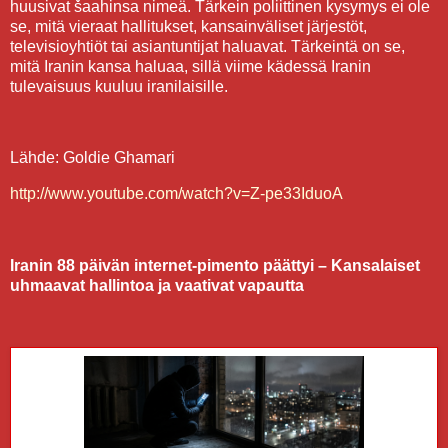
huusivat šaahinsa nimeä. Tärkein poliittinen kysymys ei ole
se, mitä vieraat hallitukset, kansainväliset järjestöt,
televisioyhtiöt tai asiantuntijat haluavat. Tärkeintä on se,
mitä Iranin kansa haluaa, sillä viime kädessä Iranin
tulevaisuus kuuluu iranilaisille.
Lähde: Goldie Ghamari
http://www.youtube.com/watch?v=Z-pe33IduoA
Iranin 88 päivän internet-pimento päättyi – Kansalaiset
uhmaavat hallintoa ja vaativat vapautta