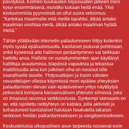
päivityksiä. Kolmen kuukauden hiljaisuuden jälkeen moni
kysyi ensimmäisenä, muistiko kukaan heitä enää. Yksi
toistuvimmista pyynnöistä on ollut suora vetoomus:
"Kertokaa maailmalle mitä meille tapahtui, älkää antako
maailman unohtaa meitä, älkää antako maailman hylätä
meitä."
Tähän yllättävään internetin palautumiseen liittyy kuitenkin
myös syvää epäluuloisuutta. Iranilaiset joutuvat pohtimaan,
onko kyseessä aito hallinnon perääntyminen vai tarkkaan
harkittu ansa. Hallinto on vuosikymmenten ajan käyttänyt
hallittuja avautumisia, tilapäisiä vapauksia ja tekaistua
maltillisuutta aina kun julkinen viha on noussut sille
vaaralliselle tasolle. Yhdysvaltojen ja Iranin välisten
neuvottelujen ollessa käynnissä moni epäilee yhteyksien
palauttamisen olevan vain epätoivoinen yritys näyttäytyä
järkevänä toimijana kansainvälisen yhteisön silmissä, joka
on ilmaissut raivonsa verkkosulusta. Synkempi skenaario on
se, että rajoitettu nettiyhteys on katiska, jolla aktivistit ja
turhautuneet kansalaiset halutaan houkutella takaisin
verkkoon heidän paikantamisekseen ja vangitsemisekseen.
Keskustelussa ulkopuolisen avun tarpeesta nousevat esiin