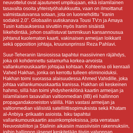
neuvottelut ovat ajautuneet umpikujaan, eikä islamilainen
tasavalta osoita yhteistyöhalukkuutta, vaan on ilmoittanut
valmistautuvansa sotaan, jota on luonnehdittu "Iranin
sodaksi 2.0". Globaalin uutiskanava Tousi TV:n ja Amaya
Tusin katsauksessa sivuttiin myös Iranin sisäistä
liikehdintää, johon osallistuvat tammikuun kansannousua
johtanut kuolematon kaarti, vakinaisen armeijan loikkarit
sekä opposition johtaja, kruununprinssi Reza Pahlavi.
Suur-Teheranin länsiosissa tapahtui massiivinen räjähdys,
joka oli kohdennettu salamurha korkea-arvoista
vallankumouskaartin johtajaa kohtaan. Kohteena oli kenraali
Vahed Hakhan, jonka on kerrottu tulleen eliminoiduksi.
Hakhan toimi suorassa alaisuudessa Ahmed Vahidille, joka
johtaa vallankumouskaartia Iranissa. Hakhan oli keskeinen
hahmo, sillä hän toimi yhdyshenkilönä kaartin armeijan ja
islamilaisen tasavallan valtionmedian (IIB) eli hallinnon
propagandakoneiston välillä. Hän vastasi armeijan ja
valtionmedian välisistä satelliittisopimuksista sekä Khatam
al-Anbiya -prikaatin asioista. Isku tapahtui
vallankumouskaartin asuinkompleksissa, jota verrataan
Neuvostoliiton ja Stalinin aikaisiin massiivisiin rakennuksiin,
joihin hallinnon jäsenet keskitetään tiiviin valvonnan