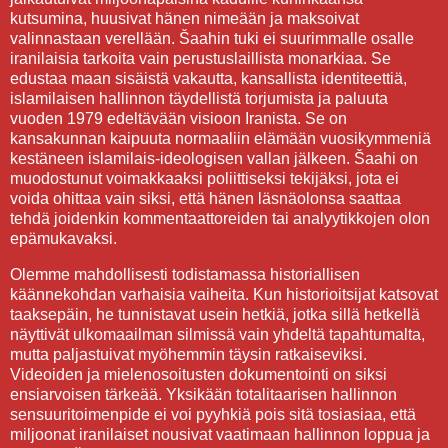
kutsumina, huusivat hänen nimeään ja maksoivat
valinnastaan verellään. Šaahin tuki ei suurimmalle osalle
iranilaisia tarkoita vain perustuslaillista monarkiaa. Se
edustaa maan sisäistä vakautta, kansallista identiteettiä,
islamilaisen hallinnon täydellistä torjumista ja paluuta
vuoden 1979 edeltävään visioon Iranista. Se on
kansakunnan kaipuuta normaaliin elämään vuosikymmeniä
kestäneen islamilais-ideologisen vallan jälkeen. Šaahi on
muodostunut voimakkaaksi poliittiseksi tekijäksi, jota ei
voida ohittaa vain siksi, että hänen läsnäolonsa saattaa
tehdä joidenkin kommentaattoreiden tai analyytikkojen olon
epämukavaksi.
Olemme mahdollisesti todistamassa historiallisen
käännekohdan varhaisia vaiheita. Kun historioitsijat katsovat
taaksepäin, he tunnistavat usein hetkiä, jotka sillä hetkellä
näyttivät ulkomaailman silmissä vain yhdeltä tapahtumalta,
mutta paljastuivat myöhemmin täysin ratkaiseviksi.
Videoiden ja mielenosoitusten dokumentointi on siksi
ensiarvoisen tärkeää. Yksikään totalitaarisen hallinnon
sensuuritoimenpide ei voi pyyhkiä pois sitä tosiasiaa, että
miljoonat iranilaiset nousivat vaatimaan hallinnon loppua ja