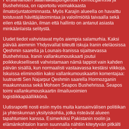
Bushehrissa, on raportoitu voimakkaasta
ilmatorjuntatoiminnasta. Myös Karajin alueella on havaittu
toistuvasti hävittäjätoimintaa ja valoilmiöitä taivaalla sekä
eilen että tänään, ilman että hallinto on antanut asiasta
minkäänlaista selitystä.
Uudet tiedot vahvistavat myös aiempia salamurhia. Kaksi
päivää aiemmin Yhdysvallat toteutti iskuja Iranin eteläosissa
Qeshmin saarella ja Lounais-Iranissa sijaitsevassa
Bushehrissa. Iranin vallankumouskaarti joutui
poikkeuksellisesti vahvistamaan nämä tappiot vain kahden
päivän sisällä, kun normaalisti vastaavassa kestäisi viikkoja.
Iskuissa eliminoitiin kaksi vallankumouskaartin komentajaa:
luutnantti Sen Najarpur Qeshmin saarella Hormozganin
maakunnassa sekä Mohsen Seapos Bushehrissa. Seapos
toimi vallankumouskaartin ilmailuvoimien
logistiikkapäällikkönä.
Uutisraportti nosti esiin myös muita kansainvälisen politiikan
ja yhteiskunnan yksityiskohtia, jotka risteävät alueen
tapahtumien kanssa. Esimerkiksi Pakistanin roolin ja
elämänkohtalon Iranin suunnalla nähtiin kiteytyvän pitkälti