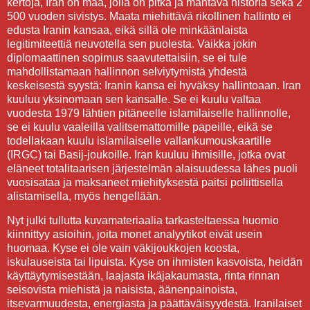
kertoja, Iran on maa, jolla on pitkä ja mahtava historia sekä 2
500 vuoden sivistys. Maata miehittävä rikollinen hallinto ei
edusta Iranin kansaa, eikä sillä ole minkäänlaista
legitimiteettiä neuvotella sen puolesta. Vaikka jokin
diplomaattinen sopimus saavutettaisiin, se ei tule
mahdollistamaan hallinnon selviytymistä yhdestä
keskeisestä syystä: Iranin kansa ei hyväksy hallintoaan. Iran
kuuluu yksinomaan sen kansalle. Se ei kuulu valtaa
vuodesta 1979 lähtien pitäneelle islamilaiselle hallinnolle,
se ei kuulu vaaleilla valitsemattomille papeille, eikä se
todellakaan kuulu islamilaiselle vallankumouskaartille
(IRGC) tai Basij-joukoille. Iran kuuluu ihmisille, jotka ovat
eläneet totalitaarisen järjestelmän alaisuudessa lähes puoli
vuosisataa ja maksaneet miehityksestä paitsi poliittisella
alistamisella, myös hengellään.
Nyt julki tullutta kuvamateriaalia tarkasteltaessa huomio
kiinnittyy asioihin, joita monet analyytikot eivät usein
huomaa. Kyse ei ole vain väkijoukkojen koosta,
iskulauseista tai lipuista. Kyse on ihmisten kasvoista, heidän
käyttäytymisestään, laajasta ikäjakaumasta, rinta rinnan
seisovista miehistä ja naisista, äänenpainoista,
itsevarmuudesta, energiasta ja päättäväisyydestä. Iranilaiset