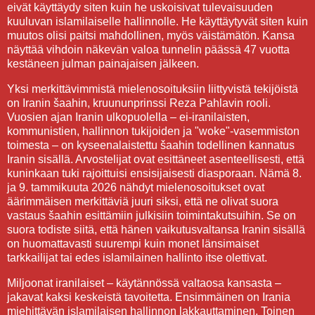
eivät käyttäydy siten kuin he uskoisivat tulevaisuuden
kuuluvan islamilaiselle hallinnolle. He käyttäytyvät siten kuin
muutos olisi paitsi mahdollinen, myös väistämätön. Kansa
näyttää vihdoin näkevän valoa tunnelin päässä 47 vuotta
kestäneen julman painajaisen jälkeen.
Yksi merkittävimmistä mielenosoituksiin liittyvistä tekijöistä
on Iranin šaahin, kruununprinssi Reza Pahlavin rooli.
Vuosien ajan Iranin ulkopuolella – ei-iranilaisten,
kommunistien, hallinnon tukijoiden ja "woke"-vasemmiston
toimesta – on kyseenalaistettu šaahin todellinen kannatus
Iranin sisällä. Arvostelijat ovat esittäneet asenteellisesti, että
kuninkaan tuki rajoittuisi ensisijaisesti diasporaan. Nämä 8.
ja 9. tammikuuta 2026 nähdyt mielenosoitukset ovat
äärimmäisen merkittäviä juuri siksi, että ne olivat suora
vastaus šaahin esittämiin julkisiin toimintakutsuihin. Se on
suora todiste siitä, että hänen vaikutusvaltansa Iranin sisällä
on huomattavasti suurempi kuin monet länsimaiset
tarkkailijat tai edes islamilainen hallinto itse olettivat.
Miljoonat iranilaiset – käytännössä valtaosa kansasta –
jakavat kaksi keskeistä tavoitetta. Ensimmäinen on Irania
miehittävän islamilaisen hallinnon lakkauttaminen. Toinen