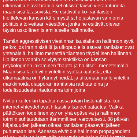
ulkomailla elävät iranilaiset olisivat täysin vieraantuneita
maan sisällä asuvista. He esittivät ulko-iranilaisten
liioittelevan kansan kärsimystä ja heijastavan vain omia
poliittisia toiveitaan väestöön, jonka he esittivät olevan
täysin uskollinen islamilaiselle hallinnolle.
Tämän aggressiivisen viestinnän taustalla on hallinnon syvä
pelko: jos Iranin sisällä ja ulkopuolella asuvat iranilaiset ovat
yhtenäisiä, hallinto menettää tilanteen täydellisen hallinnan.
Hallinnon vanhin selviytymistaktiikka on kansan
psykologinen jakaminen "hajota ja hallitse" -menetelmällä.
Maan sisällä oleville yritettiin syöttää ajatusta, että
ulkomaailma on hylännyt heidät, ja ulkomaailmalle yritettiin
markkinoida diasporan iranilaisia radikaaleina ja
todellisuudesta irtautuneina toimijoina.
Nyt on kuitenkin tapahtumassa jotain historiallista, kun
internet-yhteydet ovat hitaasti alkaneet palautua. Vaikka
päätöksen todellinen syy on yhä epäselvä ja hallinnon
toimiin suhtaudutaan äärimmäisen varovaisesti, 88 päivän
hiljaisuuden jälkeen oikeat iranilaiset pääsevät jälleen
puhumaan itse. Äänessä eivät ole hallinnon propagandistit