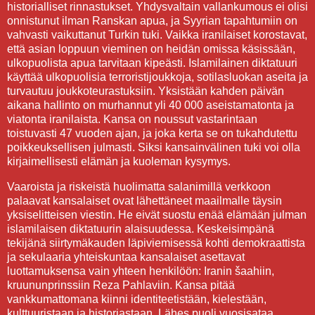
historialliset rinnastukset. Yhdysvaltain vallankumous ei olisi
onnistunut ilman Ranskan apua, ja Syyrian tapahtumiin on
vahvasti vaikuttanut Turkin tuki. Vaikka iranilaiset korostavat,
että asian loppuun vieminen on heidän omissa käsissään,
ulkopuolista apua tarvitaan kipeästi. Islamilainen diktatuuri
käyttää ulkopuolisia terroristijoukkoja, sotilasluokan aseita ja
turvautuu joukkoteurastuksiin. Yksistään kahden päivän
aikana hallinto on murhannut yli 40 000 aseistamatonta ja
viatonta iranilaista. Kansa on noussut vastarintaan
toistuvasti 47 vuoden ajan, ja joka kerta se on tukahdutettu
poikkeuksellisen julmasti. Siksi kansainvälinen tuki voi olla
kirjaimellisesti elämän ja kuoleman kysymys.
Vaaroista ja riskeistä huolimatta salanimillä verkkoon
palaavat kansalaiset ovat lähettäneet maailmalle täysin
yksiselitteisen viestin. He eivät suostu enää elämään julman
islamilaisen diktatuurin alaisuudessa. Keskeisimpänä
tekijänä siirtymäkauden läpiviemisessä kohti demokraattista
ja sekulaaria yhteiskuntaa kansalaiset asettavat
luottamuksensa vain yhteen henkilöön: Iranin šaahiin,
kruununprinssiin Reza Pahlaviin. Kansa pitää
vankkumattomana kiinni identiteetistään, kielestään,
kulttuuristaan ja historiastaan. Lähes puoli vuosisataa