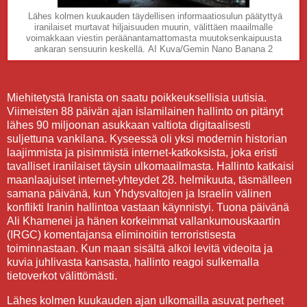
Lähes kolmen kuukauden täydellisen informaatiosulun päätyttyä
iranilaiset murtavat hiljaisuuden muurin, välittäen maailmalle
voimakkaan viestin peräänantamattomasta muutoksenkaipuusta
ankaran sensuurin keskellä.
AI Kuva/Gemin Nano Banana 2
Miehitetystä Iranista on saatu poikkeuksellisia uutisia.
Viimeisten 88 päivän ajan islamilainen hallinto on pitänyt
lähes 90 miljoonan asukkaan valtiota digitaalisesti
suljettuna vankilana. Kyseessä oli yksi modernin historian
laajimmista ja pisimmistä internet-katkoksista, joka eristi
tavalliset iranilaiset täysin ulkomaailmasta. Hallinto katkaisi
maanlaajuiset internet-yhteydet 28. helmikuuta, täsmälleen
samana päivänä, kun Yhdysvaltojen ja Israelin välinen
konflikti Iranin hallintoa vastaan käynnistyi. Tuona päivänä
Ali Khamenei ja hänen korkeimmat vallankumouskaartin
(IRGC) komentajansa eliminoitiin terroristisesta
toiminnastaan. Kun maan sisältä alkoi levitä videoita ja
kuvia juhlivasta kansasta, hallinto reagoi sulkemalla
tietoverkot välittömästi.
Lähes kolmen kuukauden ajan ulkomailla asuvat perheet