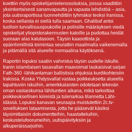
koettiin myös opiskelijamielenosoituksia, joissa vaadittiin
yksinkertaisesti sananvapautta ja vapaata lehdistöä – asia,
jota uutisraportissa luonnehdittiin tyhmäksi teoksi Iranissa,
koska sellaista ei siellä tulla saamaan. Ghalibaf antoi
tuolloin turvallisuusjoukoille ja poliisille määräyksen viedä
opiskelijat yliopistorakennusten katoille ja pudottaa heidät
suoraan alas katutasoon. Täysin kaaoottista ja
epäinhimillistä toimintaa seurattiin maailmalla vaikenemalla
ja pitämällä sitä alueelle normaalina käytöksenä.
Raportin lopuksi saatiin vahvistus täysin uudelle iskulle.
Iranin islamilaisen tasavallan maavoimat laukaisivat sarjan
Fath-360 -lähikantaman ballistisia ohjuksia kurdikohteisiin
Irakissa. Koska Yhdysvallat vastaa poikkeuksetta alueella
tapahtuviin iskuihin, amerikkalaisten odotetaan tekevän
oman vastaiskunsa lähituntien aikana, mikä tarkoittaa
poikkeuksellisen kiireistä ja tulenarkaa tilannetta Lähi-
idässä. Lopuksi kanavan seuraajia muistutettiin 2c.tv-
sovelluksen lataamisesta, jotta he pääsevät käsiksi
täysimittaisiin dokumentteihin, haastatteluihin,
keskustelufoorumeihin, uutispäivityksiin ja
alkuperäissarjoihin.