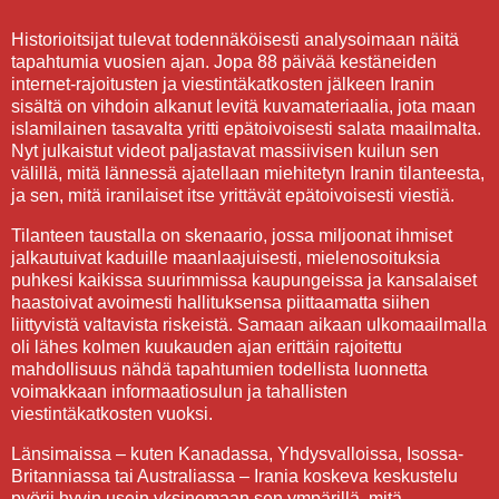
Historioitsijat tulevat todennäköisesti analysoimaan näitä
tapahtumia vuosien ajan. Jopa 88 päivää kestäneiden
internet-rajoitusten ja viestintäkatkosten jälkeen Iranin
sisältä on vihdoin alkanut levitä kuvamateriaalia, jota maan
islamilainen tasavalta yritti epätoivoisesti salata maailmalta.
Nyt julkaistut videot paljastavat massiivisen kuilun sen
välillä, mitä lännessä ajatellaan miehitetyn Iranin tilanteesta,
ja sen, mitä iranilaiset itse yrittävät epätoivoisesti viestiä.
Tilanteen taustalla on skenaario, jossa miljoonat ihmiset
jalkautuivat kaduille maanlaajuisesti, mielenosoituksia
puhkesi kaikissa suurimmissa kaupungeissa ja kansalaiset
haastoivat avoimesti hallituksensa piittaamatta siihen
liittyvistä valtavista riskeistä. Samaan aikaan ulkomaailmalla
oli lähes kolmen kuukauden ajan erittäin rajoitettu
mahdollisuus nähdä tapahtumien todellista luonnetta
voimakkaan informaatiosulun ja tahallisten
viestintäkatkosten vuoksi.
Länsimaissa – kuten Kanadassa, Yhdysvalloissa, Isossa-
Britanniassa tai Australiassa – Irania koskeva keskustelu
pyörii hyvin usein yksinomaan sen ympärillä, mitä