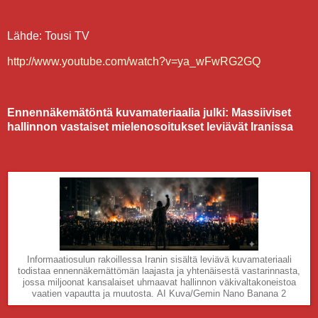
Lähde: Tousi TV
http://www.youtube.com/watch?v=ya_wFwRG2GQ
Ennennäkemätöntä kuvamateriaalia julki: Massiiviset
hallinnon vastaiset mielenosoitukset leviävät Iranissa
Informaatiosulun rakoillessa Iranin sisältä leviävä kuvamateriaali
todistaa ennennäkemättömän laajasta ja yhtenäisestä vastarinnasta,
jossa miljoonat kansalaiset uhmaavat hallinnon väkivaltakoneistoa
vaatien vapautta ja muutosta.
AI Kuva/Gemin Nano Banana 2