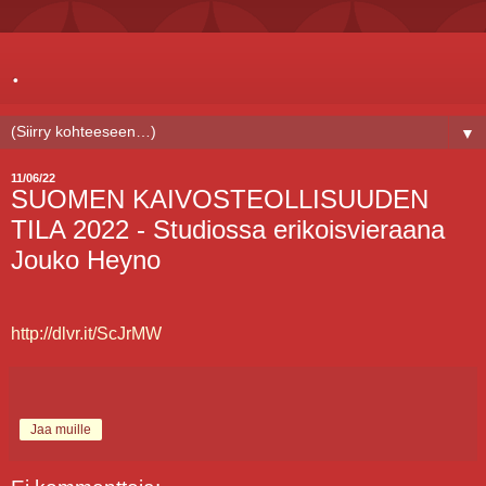
.
▼
11/06/22
SUOMEN KAIVOSTEOLLISUUDEN
TILA 2022 - Studiossa erikoisvieraana
Jouko Heyno
http://dlvr.it/ScJrMW
Jaa muille