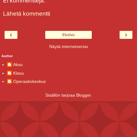
Ei kommentteja:
Lähetä kommentti
‹
›
Etusivu
Näytä internetversio
Author
Aksu
Klasu
Operaatiokeskus
Sisällön tarjoaa
Blogger
.