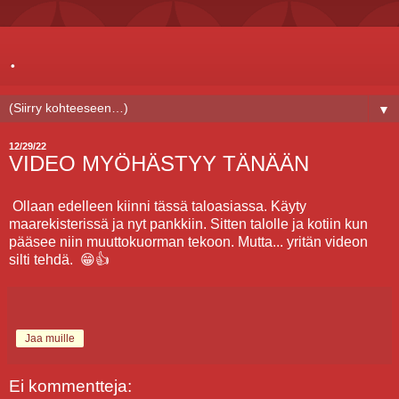
.
▼
12/29/22
VIDEO MYÖHÄSTYY TÄNÄÄN
Ollaan edelleen kiinni tässä taloasiassa. Käyty
maarekisterissä ja nyt pankkiin. Sitten talolle ja kotiin kun
pääsee niin muuttokuorman tekoon. Mutta... yritän videon
silti tehdä. 😁👍
Jaa muille
Ei kommentteja: