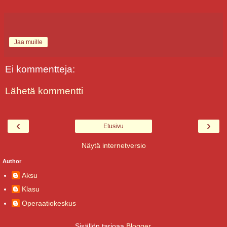
Jaa muille
Ei kommentteja:
Lähetä kommentti
‹
›
Etusivu
Näytä internetversio
Author
Aksu
Klasu
Operaatiokeskus
Sisällön tarjoaa
Blogger
.