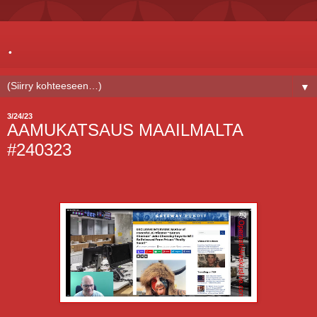
.
▼
3/24/23
AAMUKATSAUS MAAILMALTA
#240323