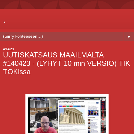
.
▼
4/14/23
UUTISKATSAUS MAAILMALTA
#140423 - (LYHYT 10 min VERSIO) TIK
TOKissa