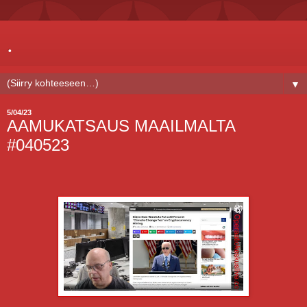
.
▼
5/04/23
AAMUKATSAUS MAAILMALTA
#040523