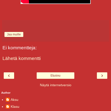
Jaa muille
Ei kommentteja:
Lähetä kommentti
‹
›
Etusivu
Näytä internetversio
Author
Aksu
Klasu