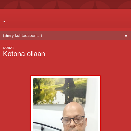
.
▼
6/29/23
Kotona ollaan