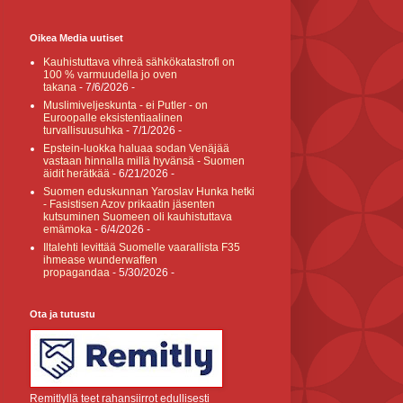
Oikea Media uutiset
Kauhistuttava vihreä sähkökatastrofi on
100 % varmuudella jo oven
takana
- 7/6/2026
-
Muslimiveljeskunta - ei Putler - on
Euroopalle eksistentiaalinen
turvallisuusuhka
- 7/1/2026
-
Epstein-luokka haluaa sodan Venäjää
vastaan hinnalla millä hyvänsä - Suomen
äidit herätkää
- 6/21/2026
-
Suomen eduskunnan Yaroslav Hunka hetki
- Fasistisen Azov prikaatin jäsenten
kutsuminen Suomeen oli kauhistuttava
emämoka
- 6/4/2026
-
Iltalehti levittää Suomelle vaarallista F35
ihmease wunderwaffen
propagandaa
- 5/30/2026
-
Ota ja tutustu
Remitlyllä teet rahansiirrot edullisesti