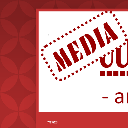
.
7/17/23