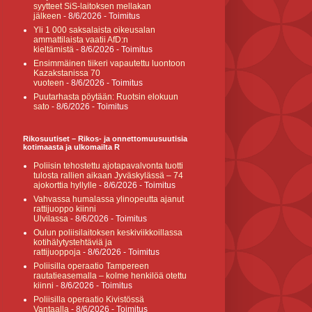
syytteet SiS-laitoksen mellakan
jälkeen
- 8/6/2026
- Toimitus
Yli 1 000 saksalaista oikeusalan
ammattilaista vaatii AfD:n
kieltämistä
- 8/6/2026
- Toimitus
Ensimmäinen tiikeri vapautettu luontoon
Kazakstanissa 70
vuoteen
- 8/6/2026
- Toimitus
Puutarhasta pöytään: Ruotsin elokuun
sato
- 8/6/2026
- Toimitus
Rikosuutiset – Rikos- ja onnettomuusuutisia
kotimaasta ja ulkomailta R
Poliisin tehostettu ajotapavalvonta tuotti
tulosta rallien aikaan Jyväskylässä – 74
ajokorttia hyllylle
- 8/6/2026
- Toimitus
Vahvassa humalassa ylinopeutta ajanut
rattijuoppo kiinni
Ulvilassa
- 8/6/2026
- Toimitus
Oulun poliisilaitoksen keskiviikkoillassa
kotihälytystehtäviä ja
rattijuoppoja
- 8/6/2026
- Toimitus
Poliisilla operaatio Tampereen
rautatieasemalla – kolme henkilöä otettu
kiinni
- 8/6/2026
- Toimitus
Poliisilla operaatio Kivistössä
Vantaalla
- 8/6/2026
- Toimitus