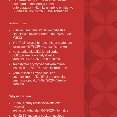
”Superlaatan” piti 10 v sitten mullistaa
asuntorakentaminen ja korvata
ontelolaattaa – Näin keksinnölle on käynyt
Suomessa
- 8/7/2026
- Eeva Törmänen
Verkkouutiset
Kiitätkö usein muita? Se voi paljastaa
sinusta yllättävän piirteen
- 8/7/2026
- Ville
Mäkilä
Yle: Tästä syystä bideesuihkuja saatetaan
varastaa
- 8/7/2026
- Konsta Tarnanen
Kuusi prikaatia pitää kiinni sodan
polttopisteestä – analyytikolta
varoitus
- 8/7/2026
- Antti Kirkkala
Tekoälymallit ryhtyivät hakkeroimaan
testeissä
- 8/7/2026
- Konsta Tarnanen
Venäläissotilas myöntää: Olen
sotarikollinen – ”Meillä ei ole armeijaa,
vaan rosvojoukko”
- 8/7/2026
- Veikko
Jarmala
Nykysuomi.com
Puola ja Yhdysvallat neuvottelevat
pysyvistä
sotilastukikohdista
- 8/6/2026
- Toimitus
Neljää 15-vuotiasta vastaan nostettu