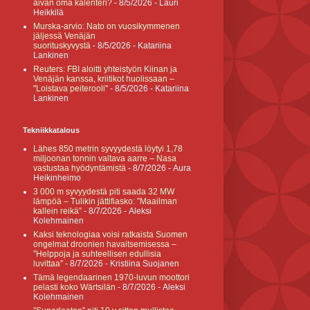
aivan oma kalenteri?
- 8/5/2026
- Lauri
Heikkilä
Murska-arvio: Nato on vuosikymmenen
jäljessä Venäjän
suorituskyvystä
- 8/5/2026
- Katariina
Lankinen
Reuters: FBI aloitti yhteistyön Kiinan ja
Venäjän kanssa, kriitikot huolissaan –
"Loistava peiterooli"
- 8/5/2026
- Katariina
Lankinen
Tekniikkatalous
Lähes 850 metrin syvyydestä löytyi 1,78
miljoonan tonnin valtava aarre – Nasa
vastustaa hyödyntämistä
- 8/7/2026
- Aura
Heikinheimo
3 000 m syvyydestä piti saada 32 MW
lämpöä – Tulikin jättifiasko: ”Maailman
kallein reikä”
- 8/7/2026
- Aleksi
Kolehmainen
Kaksi teknologiaa voisi ratkaista Suomen
ongelmat droonien havaitsemisessa –
”Helppoja ja suhteellisen edullisia
luvittaa”
- 8/7/2026
- Kristiina Suojanen
Tämä legendaarinen 1970-luvun moottori
pelasti koko Wärtsilän
- 8/7/2026
- Aleksi
Kolehmainen