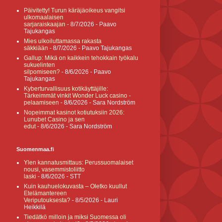
Päivitetty! Turun käräjäoikeus vangitsi
ulkomaalaisen
sarjaraiskaajan
- 8/7/2026
- Paavo
Tajukangas
Mies ulkoiluttamassa rakasta
säkkiään
- 8/7/2026
- Paavo Tajukangas
Gallup: Mikä on kaikkein tehokkain työkalu
sukuelinten
silpomiseen?
- 8/6/2026
- Paavo
Tajukangas
Kyberturvallisuus kotikäyttäjille:
Tärkeimmät vinkit Wonder Luck casino -
pelaamiseen
- 8/6/2026
- Sara Nordström
Nopeimmat kasinot kotiutuksiin 2026:
Lunubet Casino ja sen
edut
- 8/6/2026
- Sara Nordström
Suomenmaa.fi
Ylen kannatusmittaus: Perussuomalaiset
nousi, vasemmistoliitto
laski
- 8/6/2026
- STT
Kuin kauhuelokuvasta – Oletko kuullut
Etelämantereen
Veriputouksesta?
- 8/5/2026
- Lauri
Heikkilä
Tiedätkö milloin ja miksi Suomessa oli