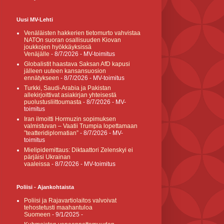
Uusi MV-Lehti
Venäläisten hakkerien tietomurto vahvistaa
NATOn suoran osallisuuden Kiovan
joukkojen hyökkäyksissä
Venäjälle
- 8/7/2026
- MV-toimitus
Globalistit haastava Saksan AfD kapusi
jälleen uuteen kansansuosion
ennätykseen
- 8/7/2026
- MV-toimitus
Turkki, Saudi-Arabia ja Pakistan
allekirjoittivat asiakirjan yhteisestä
puolustusliittoumasta
- 8/7/2026
- MV-
toimitus
Iran ilmoitti Hormuzin sopimuksen
valmistuvan – Vaatii Trumpia lopettamaan
”teatteridiplomatian”
- 8/7/2026
- MV-
toimitus
Mielipidemittaus: Diktaattori Zelenskyi ei
pärjäisi Ukrainan
vaaleissa
- 8/7/2026
- MV-toimitus
Poliisi - Ajankohtaista
Poliisi ja Rajavartiolaitos valvoivat
tehostetusti maahantuloa
Suomeen
- 9/1/2025
-