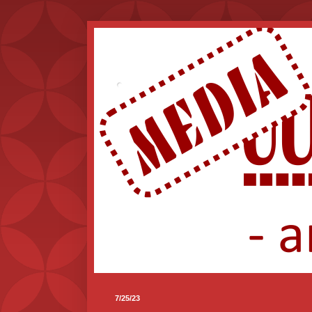
.
7/25/23