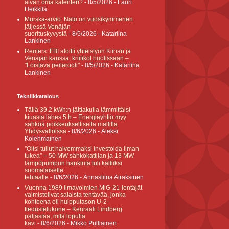
aivan oma kalenteri?
- 8/5/2026
- Lauri
Heikkilä
Murska-arvio: Nato on vuosikymmenen
jäljessä Venäjän
suorituskyvystä
- 8/5/2026
- Katariina
Lankinen
Reuters: FBI aloitti yhteistyön Kiinan ja
Venäjän kanssa, kriitikot huolissaan –
"Loistava peiterooli"
- 8/5/2026
- Katariina
Lankinen
Tekniikkatalous
Tällä 39,2 kWh:n jättiakulla lämmittäisi
kiuasta lähes 5 h – Energiayhtiö myy
sähköä poikkeuksellisella mallilla
Yhdysvalloissa
- 8/6/2026
- Aleksi
Kolehmainen
”Olisi tullut halvemmaksi investoida ilman
tukea” – 50 MW sähkökattilan ja 13 MW
lämpöpumpun hankinta tuli kalliiksi
suomalaiselle
tehtaalle
- 8/6/2026
- Annastiina Airaksinen
Vuonna 1989 Ilmavoimien MiG-21-lentäjät
valmistelivat salaista tehtävää, jonka
kohteena oli huipputason U-2-
tiedustelukone – Kenraali Lindberg
paljastaa, mitä lopulta
kävi
- 8/6/2026
- Mikko Pulliainen