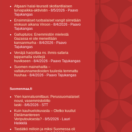
Afgaani halal-teurasti skotlantilaisen
turvapaikka-aktivistin
- 8/5/2026
- Paavo
Tajukangas
Ensimmäiset ruotsalaiset vangit siirretään
elokuun aikana Viroon
- 8/4/2026
- Paavo
Tajukangas
Galluptulos: Enemmistön mielestä
Gazassa ei ole meneillään
kansanmurha
- 8/4/2026
- Paavo
Tajukangas
Venäjä harjoittaa ns. ihmis-safaria
tappamalla siviilejä
huvikseen
- 8/4/2026
- Paavo Tajukangas
Suomen mainehaitta –
valtakunnamedioiden tuulesta temmattu
huuhaa
- 8/4/2026
- Paavo Tajukangas
Suomenmaa.fi
Ylen kannatusmittaus: Perussuomalaiset
nousi, vasemmistoliitto
laski
- 8/6/2026
- STT
Kuin kauhuelokuvasta – Oletko kuullut
Etelämantereen
Veriputouksesta?
- 8/5/2026
- Lauri
Heikkilä
Tiedätkö milloin ja miksi Suomessa oli