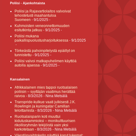
Poliisi - Ajankohtaista
Poliisi ja Rajavartiolaitos valvoivat
tehostetusti maahantuloa
Suomeen
- 9/1/2025
-
Kuhmoisten veneonnettomuuden
esitutkinta jatkuu
- 9/1/2025
-
Poliisi mukana
paikallispuolustusharjoituksessa
- 9/1/2025
-
Törkeästä pahoinpitelystä epäillyt on
tunnistettu
- 9/1/2025
-
Poliisi valvoi matkapuhelimen käyttöä
autolla ajaessa
- 9/1/2025
-
Kansalainen
Afrikkalainen mies tappoi ruotsalaisen
poliisin – syyttäjän vaatimus herättää
raivoa
- 8/3/2026
- Nina Metsälä
Transpride-kulkue vaati julkisesti J.K.
Rowlingin ja kuningatar Camillan
teloittamista
- 8/3/2026
- Nina Metsälä
Ruotsalaisparin koti muuttui
kidutuskammioksi – monikulttuurisen
rikollisryhmän tekijöistä vain yksi
karkotetaan
- 8/3/2026
- Nina Metsälä
Väestönvaihtokello näyttää karut lukemat: