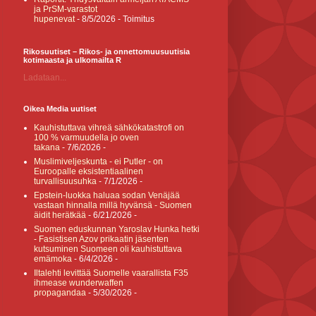
ja PrSM-varastot
hupenevat
- 8/5/2026
- Toimitus
Rikosuutiset – Rikos- ja onnettomuusuutisia
kotimaasta ja ulkomailta R
Ladataan...
Oikea Media uutiset
Kauhistuttava vihreä sähkökatastrofi on
100 % varmuudella jo oven
takana
- 7/6/2026
-
Muslimiveljeskunta - ei Putler - on
Euroopalle eksistentiaalinen
turvallisuusuhka
- 7/1/2026
-
Epstein-luokka haluaa sodan Venäjää
vastaan hinnalla millä hyvänsä - Suomen
äidit herätkää
- 6/21/2026
-
Suomen eduskunnan Yaroslav Hunka hetki
- Fasistisen Azov prikaatin jäsenten
kutsuminen Suomeen oli kauhistuttava
emämoka
- 6/4/2026
-
Iltalehti levittää Suomelle vaarallista F35
ihmease wunderwaffen
propagandaa
- 5/30/2026
-