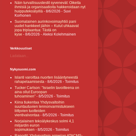
Näin turvallisuustestit syvenevät: Oikeita
ihmisiä ja organisaatioita hakkeroidaan nyt
huipputekoälyillä
- 8/6/2026
- Suvi
Korhonen
Suomalainen aurinkovoimayhtiö pani
uudet hankkeet jäihin – Kulut uhkaavat
jopa triplaantua: Tästä on
kyse
- 8/6/2026
- Aleksi Kolehmainen
Verkkouutiset
Ladataan...
Nykysuomi.com
Islanti varoittaa nuorten lisääntyneestä
rahapelaamisesta
- 8/6/2026
- Toimitus
Tucker Carlson: ”Israelin tavoitteena on
aina ollut Euroopan
tuhoaminen”
- 8/5/2026
- Toimitus
Kiina tiukentaa Yhdysvaltoihin
suuntautuvien lennonvarmistukseen
liittyvien tuotteiden
vientivalvontaa
- 8/5/2026
- Toimitus
Norjalainen tekoälykeskus solmi 4,1
miljardin euron
sopimuksen
- 8/5/2026
- Toimitus
Raportit: Yhdysvaltain armeijan ATACMS-