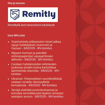
Ota ja tutustu
Remitlyllä teet rahansiirrot edullisesti
Uusi MV-Lehti
Sopimuksista piittaamaton Israel jatkaa
rajuja hyökkäyksiä Libanoniin ja
Gazaan
- 8/6/2026
- MV-toimitus
Afgaani murhasi ja paloitteli
siirtolaisagendan vapaaehtoisen
aktivistin
- 8/6/2026
- MV-toimitus
Ceutaan hyökänneiden siirtolaisten
joukossa ainakin tusina karkotettua
äärimielistä islamistia
- 8/6/2026
- MV-
toimitus
Ukrainan Yhdysvaltojen suurlähettilästä
vastaan nostettu rikossyytteitä
korruptiosta
- 8/6/2026
- MV-toimitus
Venäjä yhdistää puolustushaaroja ja
kohottaa lennokkijoukot täyteen armeijan
aselajien arvoon
- 8/6/2026
- MV-toimitus