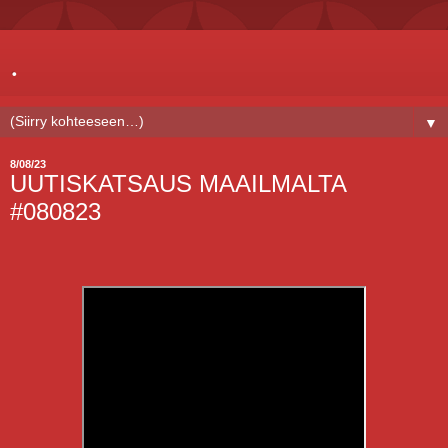
.
▼
8/08/23
UUTISKATSAUS MAAILMALTA
#080823