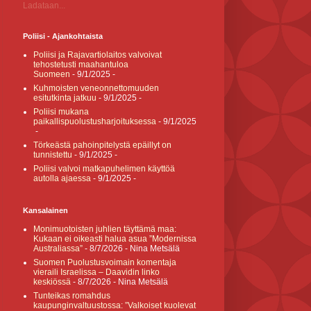
Ladataan...
Poliisi - Ajankohtaista
Poliisi ja Rajavartiolaitos valvoivat
tehostetusti maahantuloa
Suomeen
- 9/1/2025
-
Kuhmoisten veneonnettomuuden
esitutkinta jatkuu
- 9/1/2025
-
Poliisi mukana
paikallispuolustusharjoituksessa
- 9/1/2025
-
Törkeästä pahoinpitelystä epäillyt on
tunnistettu
- 9/1/2025
-
Poliisi valvoi matkapuhelimen käyttöä
autolla ajaessa
- 9/1/2025
-
Kansalainen
Monimuotoisten juhlien täyttämä maa:
Kukaan ei oikeasti halua asua ”Modernissa
Australiassa”
- 8/7/2026
- Nina Metsälä
Suomen Puolustusvoimain komentaja
vieraili Israelissa – Daavidin linko
keskiössä
- 8/7/2026
- Nina Metsälä
Tunteikas romahdus
kaupunginvaltuustossa: ”Valkoiset kuolevat