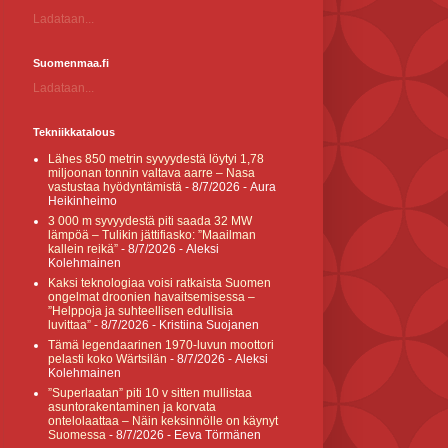
Ladataan...
Suomenmaa.fi
Ladataan...
Tekniikkatalous
Lähes 850 metrin syvyydestä löytyi 1,78
miljoonan tonnin valtava aarre – Nasa
vastustaa hyödyntämistä
- 8/7/2026
- Aura
Heikinheimo
3 000 m syvyydestä piti saada 32 MW
lämpöä – Tulikin jättifiasko: ”Maailman
kallein reikä”
- 8/7/2026
- Aleksi
Kolehmainen
Kaksi teknologiaa voisi ratkaista Suomen
ongelmat droonien havaitsemisessa –
”Helppoja ja suhteellisen edullisia
luvittaa”
- 8/7/2026
- Kristiina Suojanen
Tämä legendaarinen 1970-luvun moottori
pelasti koko Wärtsilän
- 8/7/2026
- Aleksi
Kolehmainen
”Superlaatan” piti 10 v sitten mullistaa
asuntorakentaminen ja korvata
ontelolaattaa – Näin keksinnölle on käynyt
Suomessa
- 8/7/2026
- Eeva Törmänen