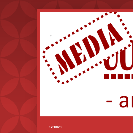
.
12/10/23