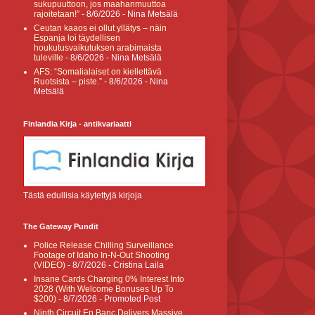
sukupuuttoon, jos maahanmuuttoa
rajoitetaan!”
- 8/6/2026
- Nina Metsälä
Ceutan kaaos ei ollut yllätys – näin
Espanja loi täydellisen
houkutusvaikutuksen arabimaista
tuleville
- 8/6/2026
- Nina Metsälä
AFS: “Somalialaiset on kiellettävä
Ruotsista – piste.”
- 8/6/2026
- Nina
Metsälä
Finlandia Kirja - antikvariaatti
Tästä edullisia käytettyjä kirjoja
The Gateway Pundit
Police Release Chilling Surveillance
Footage of Idaho In-N-Out Shooting
(VIDEO)
- 8/7/2026
- Cristina Laila
Insane Cards Charging 0% Interest Into
2028 (With Welcome Bonuses Up To
$200)
- 8/7/2026
- Promoted Post
Ninth Circuit En Banc Delivers Massive