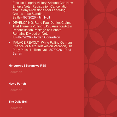
Election Integrity Victory: Arizona Can Now
Enforce Voter Registration Cancellation
and Felony Provisions After Left-Wing
Groups Lose Standing
Battle
- 8/7/2026
- Jim Hᴏft
DEVELOPING: Rand Paul Denies Claims
That Thune is Putting SAVE America Act in
Reconciliation Package as Senate
Remains Divided on Voter
ID
- 8/7/2026
- Jordan Conradson
‘PALACE REVOLT’: While Failing German
Chancellor Merz Relaxes on Vacation, His
Party Plots His Removal
- 8/7/2026
- Paul
Serran
My-europe | Euronews RSS
Ladataan...
News Punch
Ladataan...
The Daily Bell
Ladataan...