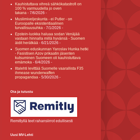
Kauhistuttava vihreä sähkökatastrofi on
100 % varmuudella jo oven
takana
- 7/6/2026
-
Muslimiveljeskunta - ei Putler - on
Euroopalle eksistentiaalinen
turvallisuusuhka
- 7/1/2026
-
Epstein-luokka haluaa sodan Venäjää
vastaan hinnalla millä hyvänsä - Suomen
äidit herätkää
- 6/21/2026
-
Suomen eduskunnan Yaroslav Hunka hetki
- Fasistisen Azov prikaatin jäsenten
kutsuminen Suomeen oli kauhistuttava
emämoka
- 6/4/2026
-
Iltalehti levittää Suomelle vaarallista F35
ihmease wunderwaffen
propagandaa
- 5/30/2026
-
Ota ja tutustu
Remitlyllä teet rahansiirrot edullisesti
Uusi MV-Lehti