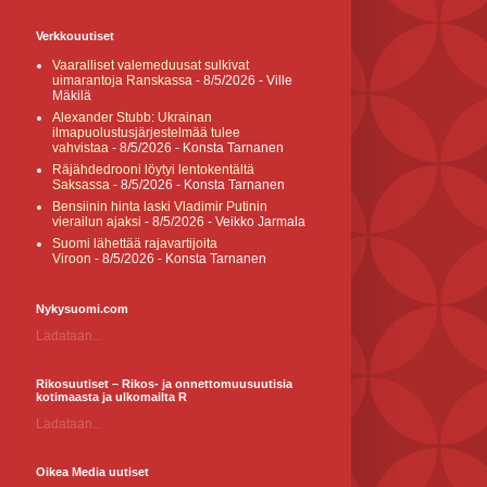
Verkkouutiset
Vaaralliset valemeduusat sulkivat
uimarantoja Ranskassa
- 8/5/2026
- Ville
Mäkilä
Alexander Stubb: Ukrainan
ilmapuolustusjärjestelmää tulee
vahvistaa
- 8/5/2026
- Konsta Tarnanen
Räjähdedrooni löytyi lentokentältä
Saksassa
- 8/5/2026
- Konsta Tarnanen
Bensiinin hinta laski Vladimir Putinin
vierailun ajaksi
- 8/5/2026
- Veikko Jarmala
Suomi lähettää rajavartijoita
Viroon
- 8/5/2026
- Konsta Tarnanen
Nykysuomi.com
Ladataan...
Rikosuutiset – Rikos- ja onnettomuusuutisia
kotimaasta ja ulkomailta R
Ladataan...
Oikea Media uutiset