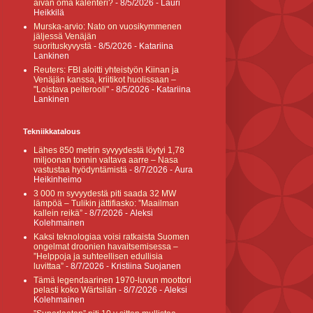
aivan oma kalenteri?
- 8/5/2026
- Lauri
Heikkilä
Murska-arvio: Nato on vuosikymmenen
jäljessä Venäjän
suorituskyvystä
- 8/5/2026
- Katariina
Lankinen
Reuters: FBI aloitti yhteistyön Kiinan ja
Venäjän kanssa, kriitikot huolissaan –
"Loistava peiterooli"
- 8/5/2026
- Katariina
Lankinen
Tekniikkatalous
Lähes 850 metrin syvyydestä löytyi 1,78
miljoonan tonnin valtava aarre – Nasa
vastustaa hyödyntämistä
- 8/7/2026
- Aura
Heikinheimo
3 000 m syvyydestä piti saada 32 MW
lämpöä – Tulikin jättifiasko: ”Maailman
kallein reikä”
- 8/7/2026
- Aleksi
Kolehmainen
Kaksi teknologiaa voisi ratkaista Suomen
ongelmat droonien havaitsemisessa –
”Helppoja ja suhteellisen edullisia
luvittaa”
- 8/7/2026
- Kristiina Suojanen
Tämä legendaarinen 1970-luvun moottori
pelasti koko Wärtsilän
- 8/7/2026
- Aleksi
Kolehmainen