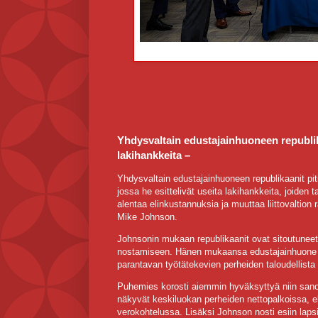
Yhdysvaltain edustajainhuoneen republika
lakihankkeita –
Yhdysvaltain edustajainhuoneen republikaanit piti
jossa he esittelivät useita lakihankkeita, joide
alentaa elinkustannuksia ja muuttaa liittovaltion
Mike Johnson.
Johnsonin mukaan republikaanit ovat sitoutuneet
nostamiseen. Hänen mukaansa edustajainhuone käsi
parantavan työtätekevien perheiden taloudellist
Puhemies korosti aiemmin hyväksyttyä niin san
näkyvät keskiluokan perheiden nettopalkoissa, el
verokohtelussa. Lisäksi Johnson nosti esiin laps