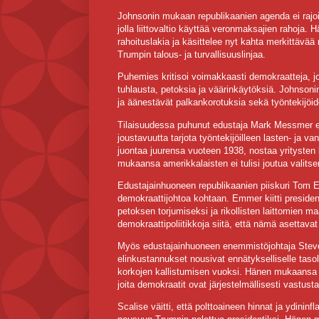
Johnsonin mukaan republikaanien agenda ei rajoi
jolla liittovaltio käyttää veronmaksajien rahoja. 
rahoituslakia ja käsittelee nyt kahta merkittävää
Trumpin talous- ja turvallisuuslinjaa.
Puhemies kritisoi voimakkaasti demokraatteja, jo
tuhlausta, petoksia ja väärinkäytöksiä. Johnsoni
ja äänestävät palkankorotuksia sekä työntekijöid
Tilaisuudessa puhunut edustaja Mark Messmer esi
joustavuutta tarjota työntekijöilleen lasten- ja 
juontaa juurensa vuoteen 1938, nostaa yritysten
mukaansa amerikkalaisten ei tulisi joutua valits
Edustajainhuoneen republikaanien piiskuri Tom 
demokraattijohtoa kohtaan. Emmer kiitti presidentt
petoksen torjumiseksi ja rikollisten laittomien m
demokraattipoliitikkoja siitä, että nämä asettava
Myös edustajainhuoneen enemmistöjohtaja Steve S
elinkustannukset nousivat ennätykselliselle tas
korkojen kallistumisen vuoksi. Hänen mukaansa re
joita demokraatit ovat järjestelmällisesti vastust
Scalise väitti, että polttoaineen hinnat ja ydininf