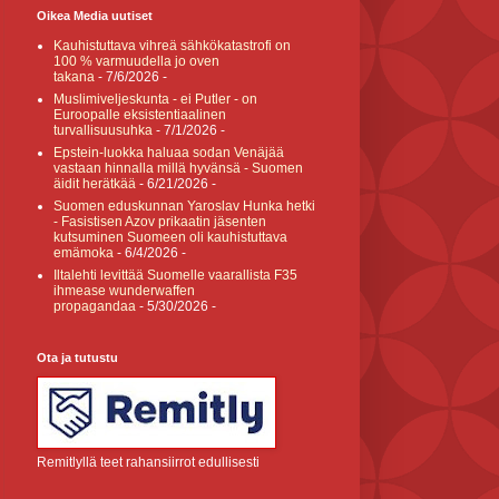
Oikea Media uutiset
Kauhistuttava vihreä sähkökatastrofi on
100 % varmuudella jo oven
takana
- 7/6/2026
-
Muslimiveljeskunta - ei Putler - on
Euroopalle eksistentiaalinen
turvallisuusuhka
- 7/1/2026
-
Epstein-luokka haluaa sodan Venäjää
vastaan hinnalla millä hyvänsä - Suomen
äidit herätkää
- 6/21/2026
-
Suomen eduskunnan Yaroslav Hunka hetki
- Fasistisen Azov prikaatin jäsenten
kutsuminen Suomeen oli kauhistuttava
emämoka
- 6/4/2026
-
Iltalehti levittää Suomelle vaarallista F35
ihmease wunderwaffen
propagandaa
- 5/30/2026
-
Ota ja tutustu
Remitlyllä teet rahansiirrot edullisesti