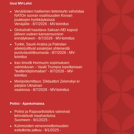
Uusi MV-Lehti
Venäläisten hakkerien tietomurto vahvistaa
NATOn suoran osallisuuden Kiovan
joukkojen hyökkäyksissä
Venäjälle
- 8/7/2026
- MV-toimitus
Globalistit haastava Saksan AfD kapusi
jälleen uuteen kansansuosion
ennätykseen
- 8/7/2026
- MV-toimitus
Turkki, Saudi-Arabia ja Pakistan
allekirjoittivat asiakirjan yhteisestä
puolustusliittoumasta
- 8/7/2026
- MV-
toimitus
Iran ilmoitti Hormuzin sopimuksen
valmistuvan – Vaatii Trumpia lopettamaan
”teatteridiplomatian”
- 8/7/2026
- MV-
toimitus
Mielipidemittaus: Diktaattori Zelenskyi ei
pärjäisi Ukrainan
vaaleissa
- 8/7/2026
- MV-toimitus
Poliisi - Ajankohtaista
Poliisi ja Rajavartiolaitos valvoivat
tehostetusti maahantuloa
Suomeen
- 9/1/2025
-
Kuhmoisten veneonnettomuuden
esitutkinta jatkuu
- 9/1/2025
-