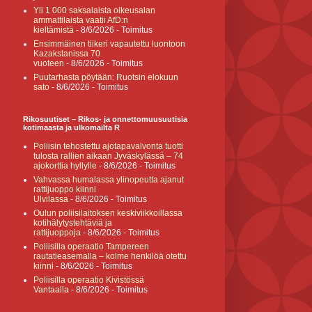
Yli 1 000 saksalaista oikeusalan
ammattilaista vaatii AfD:n
kieltämistä
- 8/6/2026
- Toimitus
Ensimmäinen tiikeri vapautettu luontoon
Kazakstanissa 70
vuoteen
- 8/6/2026
- Toimitus
Puutarhasta pöytään: Ruotsin elokuun
sato
- 8/6/2026
- Toimitus
Rikosuutiset – Rikos- ja onnettomuusuutisia
kotimaasta ja ulkomailta R
Poliisin tehostettu ajotapavalvonta tuotti
tulosta rallien aikaan Jyväskylässä – 74
ajokorttia hyllylle
- 8/6/2026
- Toimitus
Vahvassa humalassa ylinopeutta ajanut
rattijuoppo kiinni
Ulvilassa
- 8/6/2026
- Toimitus
Oulun poliisilaitoksen keskiviikkoillassa
kotihälytystehtäviä ja
rattijuoppoja
- 8/6/2026
- Toimitus
Poliisilla operaatio Tampereen
rautatieasemalla – kolme henkilöä otettu
kiinni
- 8/6/2026
- Toimitus
Poliisilla operaatio Kivistössä
Vantaalla
- 8/6/2026
- Toimitus