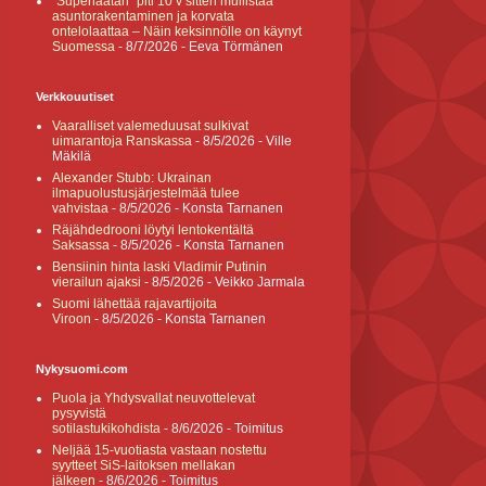
”Superlaatan” piti 10 v sitten mullistaa
asuntorakentaminen ja korvata
ontelolaattaa – Näin keksinnölle on käynyt
Suomessa
- 8/7/2026
- Eeva Törmänen
Verkkouutiset
Vaaralliset valemeduusat sulkivat
uimarantoja Ranskassa
- 8/5/2026
- Ville
Mäkilä
Alexander Stubb: Ukrainan
ilmapuolustusjärjestelmää tulee
vahvistaa
- 8/5/2026
- Konsta Tarnanen
Räjähdedrooni löytyi lentokentältä
Saksassa
- 8/5/2026
- Konsta Tarnanen
Bensiinin hinta laski Vladimir Putinin
vierailun ajaksi
- 8/5/2026
- Veikko Jarmala
Suomi lähettää rajavartijoita
Viroon
- 8/5/2026
- Konsta Tarnanen
Nykysuomi.com
Puola ja Yhdysvallat neuvottelevat
pysyvistä
sotilastukikohdista
- 8/6/2026
- Toimitus
Neljää 15-vuotiasta vastaan nostettu
syytteet SiS-laitoksen mellakan
jälkeen
- 8/6/2026
- Toimitus