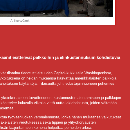
AI Kuva/Grok
anit esittelivät palkkoihin ja elinkustannuksiin kohdistuvia
vät tiistaina tiedotustilaisuuden Capitol-kukkulalla Washingtonissa,
n tarkoituksena on heidän mukaansa kasvattaa amerikkalaisten palkkoja,
 rahoituksen käytäntöjä. Tilaisuutta johti edustajainhuoneen puhemies
 yksinkertaiseen tavoitteeseen: kustannusten alentamiseen ja palkkojen
ttelee kuluvalla viikolla viittä uutta lakiehdotusta, joiden väitetään
a asemaa.
ottua työväenluokan veronalennusta, jonka hänen mukaansa vaikutukset
äkeläisten verotuksessa sekä tippien ja ylityökorvausten
ilisän laajentamisen keinona helpottaa perheiden arkea.