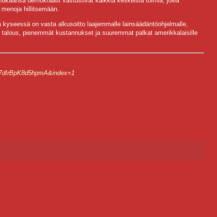
kaansa demokraatit vastustivat kaikkia keskeisiä toimia, joilla
n menoja hillitsemään.
ttä kyseessä on vasta alkusoitto laajemmalle lainsäädäntöohjelmalle,
talous, pienemmät kustannukset ja suuremmat palkat amerikkalaisille
7dIrBpK8d5hpmA&index=1