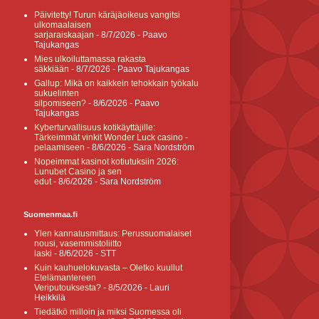
Päivitetty! Turun käräjäoikeus vangitsi
ulkomaalaisen
sarjaraiskaajan
- 8/7/2026
- Paavo
Tajukangas
Mies ulkoiluttamassa rakasta
säkkiään
- 8/7/2026
- Paavo Tajukangas
Gallup: Mikä on kaikkein tehokkain työkalu
sukuelinten
silpomiseen?
- 8/6/2026
- Paavo
Tajukangas
Kyberturvallisuus kotikäyttäjille:
Tärkeimmät vinkit Wonder Luck casino -
pelaamiseen
- 8/6/2026
- Sara Nordström
Nopeimmat kasinot kotiutuksiin 2026:
Lunubet Casino ja sen
edut
- 8/6/2026
- Sara Nordström
Suomenmaa.fi
Ylen kannatusmittaus: Perussuomalaiset
nousi, vasemmistoliitto
laski
- 8/6/2026
- STT
Kuin kauhuelokuvasta – Oletko kuullut
Etelämantereen
Veriputouksesta?
- 8/5/2026
- Lauri
Heikkilä
Tiedätkö milloin ja miksi Suomessa oli