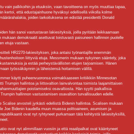
tu vain palkkoihin ja etuuksiin, vaan tavoitteena on myös muuttaa tapaa,
Hän kertoi, että edustajainhuone hyväksyi edellisellä viikolla kolme
 määrärahalakia, joiden tarkoituksena on edistää presidentti Donald
iden hän sanoi vastustavan lakiesityksiä, joilla pyritään leikkaamaan
n mukaan demokraatit asettuvat toistuvasti paisuneen hallinnon puolelle
en etuja vastaan.
tteli HR2270-lakiesityksen, joka antaisi työnantajille enemmän
vanhustenhoitoon liittyviä etuja. Messmerin mukaan nykyinen sääntely, joka
 kustannuksia ja estää perheystävällisten etujen tarjoamisen. Hänen
emaan työssäkäynnin ja läheistensä hoitamisen välillä.
Emmer käytti puheenvuoronsa voimakkaaseen kritiikkiin Minnesotan
i Trumpin hallintoa ja liittovaltion lainvalvontaa toimista laajamittaisen
aahanmuuttajien poistamiseksi osavaltiosta. Hän syytti paikallisia
t Trumpin hallinnon vastustamisen osavaltion turvallisuuden edelle.
calise arvosteli jyrkästi edellistä Bidenin hallintoa. Scalisen mukaan
olle Joe Bidenin kaudella muun muassa polttoaineen, asumisen ja
publikaanit ovat nyt ryhtyneet purkamaan tätä kehitystä lakiesityksillä,
aneet.
laatio ovat nyt alimmillaan vuosiin ja että reaalipalkat ovat kääntyneet