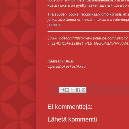
nousuun Trumpin palattua presidentiksi. Hänen mu
kustannuksia on pyritty laskemaan ja liittovaltio
Tilaisuuden lopuksi republikaanijohto korosti, e
jonka tavoitteena on heidän mukaansa vahvempi 
perheille.
Linkki videoon:
https://www.youtube.com/watch?
v=1s4UIKSFF1s&list=PL5_bhjw6PxLYPN7vqWI
Kääntänyt Aksu
Operaatiokeskus/Aksu
Ei kommentteja:
Lähetä kommentti