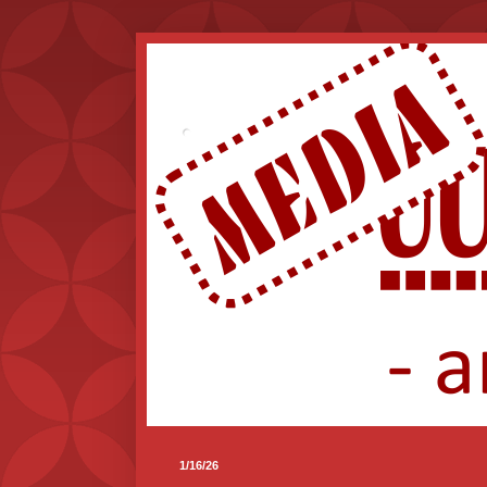
.
1/16/26