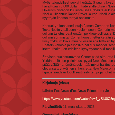
Myös taloudelliset seikat herättävät suuria kysy
havaittuaan 5 000 dollarin käteistalletuksen Noe
Oikeusministeriön kuulusteluissa Noelilta ei kuit
Noel oli liisannut Range Rover -auton. Noelille a
syyttäjän kanssa tehtyä sopimusta.
Kentuckyn kansanedustaja James Comer on kommen
Tova Noelin viralliseen kuulemiseen. Comerin muk
dollarin talletus ovat erittäin poikkeuksellisia, si
dollarin summista. Comer korosti, ettei ketään s
kysymyksiin: kuka muu oli osallisena tyttöjen hy
Epstein vakooja ja tuhosiko hallitus mahdollisesti
itsemurhaksi, on edelleen kysymysmerkki monille
Erityisen huolestuttavana Comer pitää sitä, että li
Yorkin eteläinen piirioikeus, pyysi New Mexico
pitää välttämättömänä selvittää, miksi hallitus e
olevansa tyytyväinen siihen, että New Mexicon vi
tapaus saadaan lopullisesti selvitettyä ja huhut m
Kirjoittaja (Aksu)
Lähde:
Fox News (Fox News Primetime / Jesse W
https://www.youtube.com/watch?v=4_ySlU0Q5n
Päivämäärä:
11. maaliskuuta 2026
Operaatiokeskus/Aksu