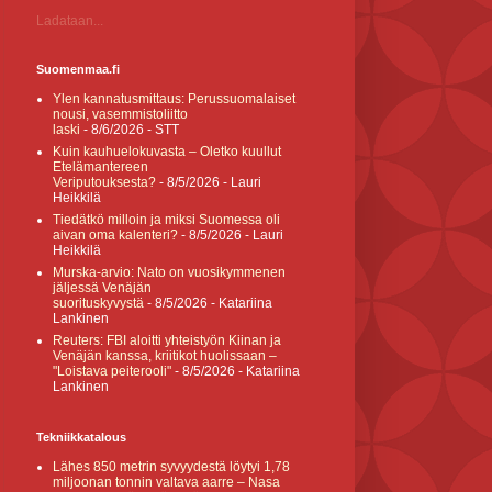
Ladataan...
Suomenmaa.fi
Ylen kannatusmittaus: Perussuomalaiset
nousi, vasemmistoliitto
laski
- 8/6/2026
- STT
Kuin kauhuelokuvasta – Oletko kuullut
Etelämantereen
Veriputouksesta?
- 8/5/2026
- Lauri
Heikkilä
Tiedätkö milloin ja miksi Suomessa oli
aivan oma kalenteri?
- 8/5/2026
- Lauri
Heikkilä
Murska-arvio: Nato on vuosikymmenen
jäljessä Venäjän
suorituskyvystä
- 8/5/2026
- Katariina
Lankinen
Reuters: FBI aloitti yhteistyön Kiinan ja
Venäjän kanssa, kriitikot huolissaan –
"Loistava peiterooli"
- 8/5/2026
- Katariina
Lankinen
Tekniikkatalous
Lähes 850 metrin syvyydestä löytyi 1,78
miljoonan tonnin valtava aarre – Nasa