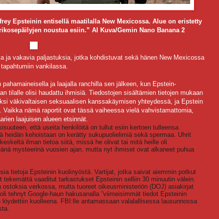
ffrey Epsteinin entisellä maatilalla New Mexicossa. Alue on eristetty
n rikosepäilyjen noustua esiin.” AI Kuva/Gemin Nano Banana 2
sia ja vakavia paljastuksia, jotka kohdistuvat sekä hänen New Mexicossa
 tapahtumiin vankilassa.
n pahamaineisella ja laajalla ranchilla sen jälkeen, kun Epstein-
an tilalle olisi haudattu ihmisiä. Tiedostojen sisältämien tietojen mukaan
iaaksi väkivaltaisen seksuaalisen kanssakäymisen yhteydessä, ja Epstein
le. Vaikka nämä raportit ovat tässä vaiheessa vielä vahvistamattomia,
rien laajuisen alueen etsinnät.
suuteen, että useita henkilöitä on tullut esiin kertoen tulleensa
ttä heidän kehoistaan on kerätty sukupuolielimiä sekä spermaa. Uhrit
eskeltä ilman tietoa siitä, missä he olivat tai mitä heille oli
meänä mysteerinä vuosien ajan, mutta nyt ihmiset ovat alkaneet puhua
a tietoja Epsteinin kuolinyöstä. Vartijat, jotka saivat aiemmin potkut
 tekemättä vaaditut tarkastukset Epsteinin selliin 30 minuutin välein.
n ostoksia verkossa, mutta tuoreet oikeusministeriön (DOJ) asiakirjat
, oli tehnyt Google-haun hakusanalla ”viimeisimmät tiedot Epsteinin
 löydettiin kuolleena. FBI:lle antamassaan valalallisessa lausunnossa
sta.