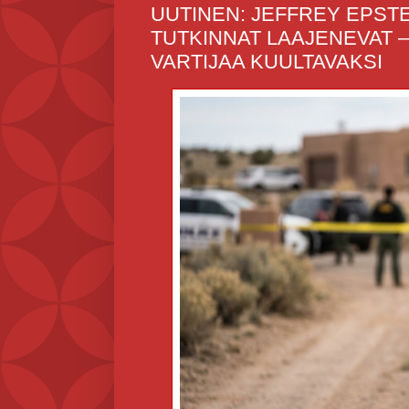
UUTINEN: JEFFREY EPSTE
TUTKINNAT LAAJENEVAT 
VARTIJAA KUULTAVAKSI