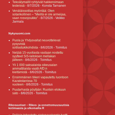
Tekoälymallit ryhtyivät hakkeroimaan
testeissä
- 8/7/2026
- Konsta Tarnanen
Venäläissotilas myöntää: Olen
sotarikollinen – ”Meillä ei ole armeijaa,
vaan rosvojoukko”
- 8/7/2026
- Veikko
Jarmala
Nykysuomi.com
Puola ja Yhdysvallat neuvottelevat
pysyvistä
sotilastukikohdista
- 8/6/2026
- Toimitus
Neljää 15-vuotiasta vastaan nostettu
syytteet SiS-laitoksen mellakan
jälkeen
- 8/6/2026
- Toimitus
Yli 1 000 saksalaista oikeusalan
ammattilaista vaatii AfD:n
kieltämistä
- 8/6/2026
- Toimitus
Ensimmäinen tiikeri vapautettu luontoon
Kazakstanissa 70
vuoteen
- 8/6/2026
- Toimitus
Puutarhasta pöytään: Ruotsin elokuun
sato
- 8/6/2026
- Toimitus
Rikosuutiset – Rikos- ja onnettomuusuutisia
kotimaasta ja ulkomailta R