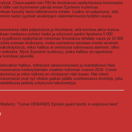
myksiä. Chase-pankki teki FBI:lle ilmoituksen epäilyttävästä toiminnasta
lin tilille vain kymmenen päivää ennen Epsteinin kuolemaa.
enkaan kysytty tästä talletuksesta mitään. Lisäksi on paljastunut, että
iemmin luetut syytteet asiakirjojen väärentämisestä hylättiin osana
toinut näitä paljastuksia ja ilmoittanut, että komitea aikoo kutsua
aan mediassa esitetyt tiedot ja erityisesti pankin liputtama 5 000
llä tyypillisesti epäilyttävän toiminnan ilmoituksia tehdään vasta yli 10 000
yytetä suoraan rikoksesta, mutta vastauksia tarvitaan moniin avoimiin
väksikäytössä, miksi hallitus ei onnistunut tutkinnassa aiemmin, oliko
 todisteita. Myös Epsteinin kuolinsyy, jonka hallitus on raportoinut
 komitean jäsenille.
ittovaltion hallitus, tiettävästi oikeusministeriö ja mahdollisesti New
n viranomaisia keskeyttämään maatilan tutkinnan vuonna 2019. Comer
päonnistui ja miksi tutkinta on viivästynyt näin kauan. Hän totesi
ranomaiset ovat nyt vihdoin paikan päällä suorittamassa etsintöjä, jotta
ahdollisista peittely-yrityksistä hälvennettyä.
atters), "Comer DEMANDS Epstein guard testify in explosive twist"
g