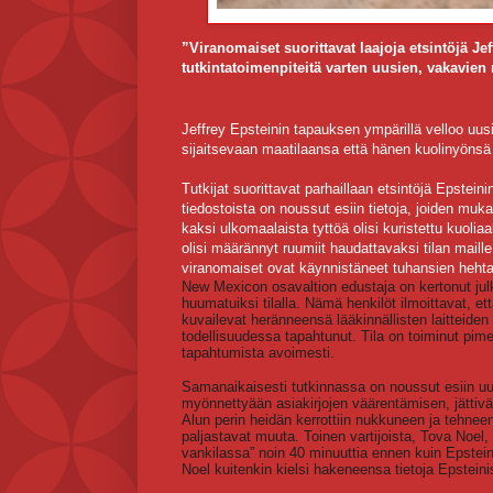
”Viranomaiset suorittavat laajoja etsintöjä Je
tutkintatoimenpiteitä varten uusien, vakavie
Jeffrey Epsteinin tapauksen ympärillä velloo uu
sijaitsevaan maatilaansa että hänen kuolinyönsä
Tutkijat suorittavat parhaillaan etsintöjä Epsteini
tiedostoista on noussut esiin tietoja, joiden muka
kaksi ulkomaalaista tyttöä olisi kuristettu kuol
olisi määrännyt ruumiit haudattavaksi tilan mail
viranomaiset ovat käynnistäneet tuhansien hehtaa
New Mexicon osavaltion edustaja on kertonut julki
huumatuiksi tilalla. Nämä henkilöt ilmoittavat, e
kuvailevat heränneensä lääkinnällisten laitteiden k
todellisuudessa tapahtunut. Tila on toiminut pi
tapahtumista avoimesti.
Samanaikaisesti tutkinnassa on noussut esiin uusi
myönnettyään asiakirjojen väärentämisen, jättivät
Alun perin heidän kerrottiin nukkuneen ja tehnee
paljastavat muuta. Toinen vartijoista, Tova Noel
vankilassa” noin 40 minuuttia ennen kuin Epstein
Noel kuitenkin kielsi hakeneensa tietoja Epsteini