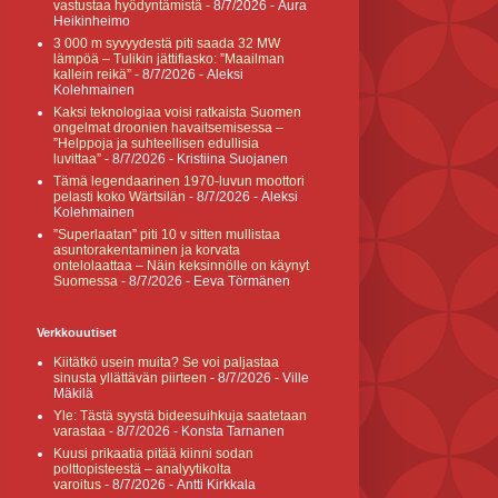
vastustaa hyödyntämistä
- 8/7/2026
- Aura
Heikinheimo
3 000 m syvyydestä piti saada 32 MW
lämpöä – Tulikin jättifiasko: ”Maailman
kallein reikä”
- 8/7/2026
- Aleksi
Kolehmainen
Kaksi teknologiaa voisi ratkaista Suomen
ongelmat droonien havaitsemisessa –
”Helppoja ja suhteellisen edullisia
luvittaa”
- 8/7/2026
- Kristiina Suojanen
Tämä legendaarinen 1970-luvun moottori
pelasti koko Wärtsilän
- 8/7/2026
- Aleksi
Kolehmainen
”Superlaatan” piti 10 v sitten mullistaa
asuntorakentaminen ja korvata
ontelolaattaa – Näin keksinnölle on käynyt
Suomessa
- 8/7/2026
- Eeva Törmänen
Verkkouutiset
Kiitätkö usein muita? Se voi paljastaa
sinusta yllättävän piirteen
- 8/7/2026
- Ville
Mäkilä
Yle: Tästä syystä bideesuihkuja saatetaan
varastaa
- 8/7/2026
- Konsta Tarnanen
Kuusi prikaatia pitää kiinni sodan
polttopisteestä – analyytikolta
varoitus
- 8/7/2026
- Antti Kirkkala