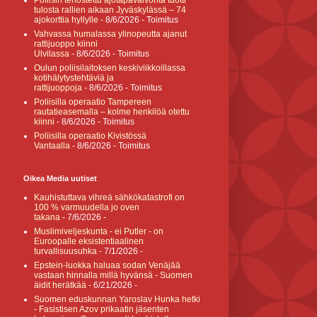
Poliisin tehostettu ajotapavalvonta tuotti
tulosta rallien aikaan Jyväskylässä – 74
ajokorttia hyllylle
- 8/6/2026
- Toimitus
Vahvassa humalassa ylinopeutta ajanut
rattijuoppo kiinni
Ulvilassa
- 8/6/2026
- Toimitus
Oulun poliisilaitoksen keskiviikkoillassa
kotihälytystehtäviä ja
rattijuoppoja
- 8/6/2026
- Toimitus
Poliisilla operaatio Tampereen
rautatieasemalla – kolme henkilöä otettu
kiinni
- 8/6/2026
- Toimitus
Poliisilla operaatio Kivistössä
Vantaalla
- 8/6/2026
- Toimitus
Oikea Media uutiset
Kauhistuttava vihreä sähkökatastrofi on
100 % varmuudella jo oven
takana
- 7/6/2026
-
Muslimiveljeskunta - ei Putler - on
Euroopalle eksistentiaalinen
turvallisuusuhka
- 7/1/2026
-
Epstein-luokka haluaa sodan Venäjää
vastaan hinnalla millä hyvänsä - Suomen
äidit herätkää
- 6/21/2026
-
Suomen eduskunnan Yaroslav Hunka hetki
- Fasistisen Azov prikaatin jäsenten