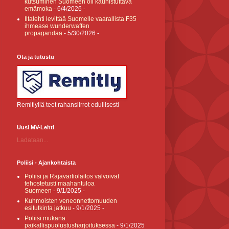
kutsuminen Suomeen oli kauhistuttava
emämoka
- 6/4/2026
-
Iltalehti levittää Suomelle vaarallista F35
ihmease wunderwaffen
propagandaa
- 5/30/2026
-
Ota ja tutustu
Remitlyllä teet rahansiirrot edullisesti
Uusi MV-Lehti
Ladataan...
Poliisi - Ajankohtaista
Poliisi ja Rajavartiolaitos valvoivat
tehostetusti maahantuloa
Suomeen
- 9/1/2025
-
Kuhmoisten veneonnettomuuden
esitutkinta jatkuu
- 9/1/2025
-
Poliisi mukana
paikallispuolustusharjoituksessa
- 9/1/2025