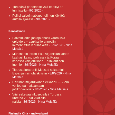
-
Törkeästä pahoinpitelystä epäillyt on
tunnistettu
- 9/1/2025
-
Poliisi valvoi matkapuhelimen käyttöä
autolla ajaessa
- 9/1/2025
-
Kansalainen
Palvelukodin johtaja anasti vaarallisia
opioideja – asukkaille annettiin
laimennettua kipulääkettä
- 8/9/2026
- Nina
Metsälä
Münchenin terrori-isku: Afganistanilainen
kaahasi kaasu pohjassa ja Koraani
kädessä väkijoukkoon – elinkautinen
tuomio
- 8/8/2026
- Nina Metsälä
Tiedusteluraportti: Mossad sekaantui
Espanjan siirtolaiskriisiin
- 8/8/2026
- Nina
Metsälä
Carunan miljardikanne ei kaadu – Suomi
voi joutua maksamaan
jättikorvaukset
- 8/8/2026
- Nina Metsälä
Viisi seksuaalirikosepäilyä Turussa:
uhreina 20–50-vuotiaita
naisia
- 8/8/2026
- Nina Metsälä
Finlandia Kirja - antikvariaatti