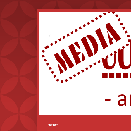
.
3/11/26