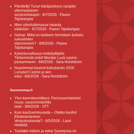
Päivitetty! Turun käräjäoikeus vangitsi
ulkomaalaisen
sarjaraiskaajan
- 8/7/2026
- Paavo
Tajukangas
Mies ulkoiluttamassa rakasta
säkkiään
- 8/7/2026
- Paavo Tajukangas
Gallup: Mikä on kaikkein tehokkain työkalu
sukuelinten
silpomiseen?
- 8/6/2026
- Paavo
Tajukangas
Kyberturvallisuus kotikäyttäjille:
Tärkeimmät vinkit Wonder Luck casino -
pelaamiseen
- 8/6/2026
- Sara Nordström
Nopeimmat kasinot kotiutuksiin 2026:
Lunubet Casino ja sen
edut
- 8/6/2026
- Sara Nordström
Suomenmaa.fi
Ylen kannatusmittaus: Perussuomalaiset
nousi, vasemmistoliitto
laski
- 8/6/2026
- STT
Kuin kauhuelokuvasta – Oletko kuullut
Etelämantereen
Veriputouksesta?
- 8/5/2026
- Lauri
Heikkilä
Tiedätkö milloin ja miksi Suomessa oli