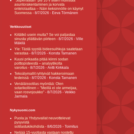
”Superlaatan” piti 10 v sitten mullistaa
asuntorakentaminen ja korvata
ontelolaattaa – Näin keksinnölle on käynyt
Suomessa
- 8/7/2026
- Eeva Törmänen
Verkkouutiset
Kiitätkö usein muita? Se voi paljastaa
sinusta yllättävän piirteen
- 8/7/2026
- Ville
Mäkilä
Yle: Tästä syystä bideesuihkuja saatetaan
varastaa
- 8/7/2026
- Konsta Tarnanen
Kuusi prikaatia pitää kiinni sodan
polttopisteestä – analyytikolta
varoitus
- 8/7/2026
- Antti Kirkkala
Tekoälymallit ryhtyivät hakkeroimaan
testeissä
- 8/7/2026
- Konsta Tarnanen
Venäläissotilas myöntää: Olen
sotarikollinen – ”Meillä ei ole armeijaa,
vaan rosvojoukko”
- 8/7/2026
- Veikko
Jarmala
Nykysuomi.com
Puola ja Yhdysvallat neuvottelevat
pysyvistä
sotilastukikohdista
- 8/6/2026
- Toimitus
Neljää 15-vuotiasta vastaan nostettu