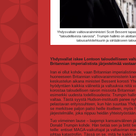
Yhdysvaltain valtiovarainministeri Scott Bessent tapas
"taloudellisesta raivosta". Trumpin hallinto on aloit
talousarkkitehtuurin ja siirtääkseen talou
Yhdysvallat iskee Lontoon taloudelliseen val
Britannian imperialistista järjestelmää vastaa
Iran ei ollut kohde, vaan Britannian imperialisti
huoneeseen Britannian valtiovarainministerin kan
keskustelun aikana ministeri Bessent korosti Yhdy
hyödyntäen kaikkia välineitä ja valtuuksia niitä v
korostaa taloudellisen raivon missiota Britannian
esimerkki uudesta todellisuudesta: Trumpin halli
valtaa. Tästä syystä Hudson-instituutti panee ny
pelastavan erityissuhteen, kun hän suuntaa Yhd
se merkitsee paljon paitsi heille itselleen, myös 
järjestelmälle, joka riippuu heidän yhteistyöstään
Tuo viimeinen lause – laajempi kansainvälinen jä
Donald Trumpin kohde. Hän tietää sen ja britit tiet
teille: entiset MAGA-vaikuttajat ja valtavirran m
johtaa katastrofiin. Tässä on se, mitä he kaikki m