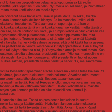
nnut Britannian geopolitiikan pelaamista loputtomassa Lähi-idän
denttiä, joka lopettaisi tuon pelin. Nyt meillä on sellainen, ja Promethean
 mistä tässä konfliktissa on todella kyse.
 poistanut sekä Iranin että Israelin pelilaudalta. Toiseksi, kuinka
murtaa Lontoon taloudellinen kiristys. Ja kolmanneksi, miksi eliitit
pelastavan imperiumin. Tänä aamuna on raportteja, että Iran on
dä, kuinka vakavaa tämä on tai kuinka kauan se kestää, mutta tässä on
anin ase, se oli Lontoon vipuvarsi, ja Trumpin kohde ei ollut koskaan itse
järjestelmää ollaan purkamassa, ja se pätee riippumatta siitä, mitä
a, jos katsotte Trumpin postausta siitä, ettei salmea enää käytetä
la tavalla: Iran ei käytä salmea aseena, eikä britit käytä Irania aseena.
a päätöksen 47 vuotta kestäneelle kiristysoperaatiolle. Hän ei käynyt
seita tai kykyä toimittaa niitä, ja Yhdysvaltain armeija toteutti tämän. Kun
akuutukset laivoilta salmessa, presidentti sanoi: "Hienoa, monopolinne on
lata muslimikorttia, he huomasivat, että presidentti oli luonut uuden
ät sulkea salmen, presidentti saartoi heidät ja sanoi: "Ei, me saarramme
ä kohtaa Bessentin tapaaminen Rachel Reevesin kanssa tulee kuvaan. Yli
a virtoja, jotka ovat ruokkineet Iranin hallintoa. Arvatkaa mitä: monet
ilimme aiemmassa lähetyksessä. Bessent tapaamisessaan
i maailman tietää. Rachel Reeves ei ollut ainoa valtiovarainministeri,
panin ja Italian valtiovarainministerit. Heidän kohdallaan ei mainittu
atojen ajan Lontoon pelikirja on ollut taloudellinen kontrolli ja
amassa sen.
a Libanonin tulitauko. Tässä on presidentin keskeinen lausunto:
nonin kanssa ja käsittelemään Hizbollah-tilanteen asianmukaisella
allat kieltää heitä tekemästä niin. Jo riittää. Axiosin Barack Ravid
 shokeerasi Netanjahun postauksellaan, jossa Libanonin iskut julistettiin