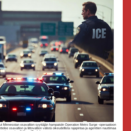
unut Minnesotan osavaltion syyttäjän hampaisiin Operation Metro Surge -operaatioon
elee osavaltion ja liittovaltion välistä oikeudellista rajapintaa ja agenttien nauttimaa