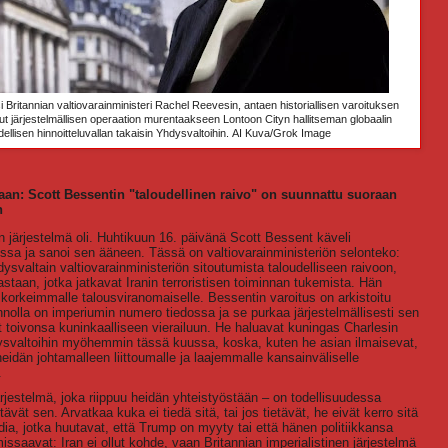
i Britannian valtiovarainministeri Rachel Reevesin, antaen historiallisen varoituksen
tanut järjestelmällisen operaation murentaakseen Lontoon Cityn hallitseman globaalin
dellisen hinnoitteluvallan takaisin Yhdysvaltoihin.
AI Kuva/Grok Image
taan: Scott Bessentin "taloudellinen raivo" on suunnattu suoraan
n
nen järjestelmä oli. Huhtikuun 16. päivänä Scott Bessent käveli
ssa ja sanoi sen ääneen. Tässä on valtiovarainministeriön selonteko:
svaltain valtiovarainministeriön sitoutumista taloudelliseen raivoon,
astaan, jotka jatkavat Iranin terroristisen toiminnan tukemista. Hän
 korkeimmalle talousviranomaiselle. Bessentin varoitus on arkistoitu
nnolla on imperiumin numero tiedossa ja se purkaa järjestelmällisesti sen
t toivonsa kuninkaalliseen vierailuun. He haluavat kuningas Charlesin
ysvaltoihin myöhemmin tässä kuussa, koska, kuten he asian ilmaisevat,
heidän johtamalleen liittoumalle ja laajemmalle kansainväliselle
.
rjestelmä, joka riippuu heidän yhteistyöstään – on todellisuudessa
ävät sen. Arvatkaa kuka ei tiedä sitä, tai jos tietävät, he eivät kerro sitä
edia, jotka huutavat, että Trump on myyty tai että hänen politiikkansa
issaavat: Iran ei ollut kohde, vaan Britannian imperialistinen järjestelmä