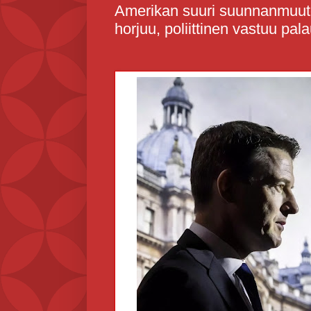
Amerikan suuri suunnanmuutos
horjuu, poliittinen vastuu pal