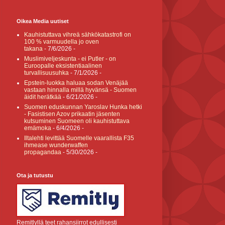
Oikea Media uutiset
Kauhistuttava vihreä sähkökatastrofi on
100 % varmuudella jo oven
takana
- 7/6/2026
-
Muslimiveljeskunta - ei Putler - on
Euroopalle eksistentiaalinen
turvallisuusuhka
- 7/1/2026
-
Epstein-luokka haluaa sodan Venäjää
vastaan hinnalla millä hyvänsä - Suomen
äidit herätkää
- 6/21/2026
-
Suomen eduskunnan Yaroslav Hunka hetki
- Fasistisen Azov prikaatin jäsenten
kutsuminen Suomeen oli kauhistuttava
emämoka
- 6/4/2026
-
Iltalehti levittää Suomelle vaarallista F35
ihmease wunderwaffen
propagandaa
- 5/30/2026
-
Ota ja tutustu
Remitlyllä teet rahansiirrot edullisesti