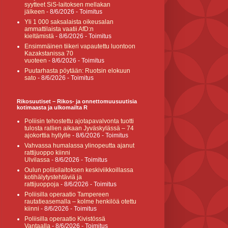
syytteet SiS-laitoksen mellakan
jälkeen
- 8/6/2026
- Toimitus
Yli 1 000 saksalaista oikeusalan
ammattilaista vaatii AfD:n
kieltämistä
- 8/6/2026
- Toimitus
Ensimmäinen tiikeri vapautettu luontoon
Kazakstanissa 70
vuoteen
- 8/6/2026
- Toimitus
Puutarhasta pöytään: Ruotsin elokuun
sato
- 8/6/2026
- Toimitus
Rikosuutiset – Rikos- ja onnettomuusuutisia
kotimaasta ja ulkomailta R
Poliisin tehostettu ajotapavalvonta tuotti
tulosta rallien aikaan Jyväskylässä – 74
ajokorttia hyllylle
- 8/6/2026
- Toimitus
Vahvassa humalassa ylinopeutta ajanut
rattijuoppo kiinni
Ulvilassa
- 8/6/2026
- Toimitus
Oulun poliisilaitoksen keskiviikkoillassa
kotihälytystehtäviä ja
rattijuoppoja
- 8/6/2026
- Toimitus
Poliisilla operaatio Tampereen
rautatieasemalla – kolme henkilöä otettu
kiinni
- 8/6/2026
- Toimitus
Poliisilla operaatio Kivistössä
Vantaalla
- 8/6/2026
- Toimitus