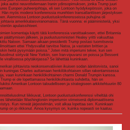
 joka auttoi neuvottelemaan Iranin ydinsopimuksen, jonka Trump juuri
utures Europen puheenjohtaja, eli sen Lontoon hyödykepörssin, joka on
Hän myös moderoi konferenssia murehtien transatlanttisen järjestyksen
een. Aiemmissa Lontoon puolustuskonferensseissa puhujina oli
johtavia amerikkalaisviranomaisia. Tänä vuonna: ei pääministeriä, yksi
steriön apulaissihteeri.
oimien komentaja käytti tätä konferenssia varoittaakseen, ettei Britannia
 päättymisen jälkeen, ja puolustusministeri Healey yritti vakuuttaa
lukittu Natoon. Samaan aikaan presidentti Trump postasi tuomitsevia
ilmoittaen ettei Yhdysvallat tarvitse Natoa, ja vastaten brittien ja
äskin heitä pysymään poissa." Joten mitä imperiumi tekee, kun sen
elusolmut siirtyvät New Yorkiin, sen Iran-vipuvarsi on poissa ja Bessent
ille virallisessa pöytäkirjassa? Se lähettää kuninkaan.
merikan johtavista neokonservatiivien ikuisen sodan äänitorvista, sanoi
in kuningas Charles auttamaan henkilökohtaisen sillan rakentamisessa
ansseja, vaan kuninkaan henkilökohtainen charmi Donald Trumpin kanssa.
d Trump ei ole lopettamassa henkilökohtaista suhdetta, hän on
ukitsi Amerikan Lontoon taloudelliseen ja strategiseen arkkitehtuuriin 80
jaamaan.
noittelusolmut liikkuvat, Lontoon puolustuskonferenssi viheltää ohi
les lähetetään Washingtoniin imperiumin viimeisenä diplomaattisena
ristys. Kun nimeät järjestelmän, voit alkaa lopettaa sen. Kuninkaan
Trump on jo rikkonut. Ainoa kysymys on, kuinka nopeasti se kaatuu.