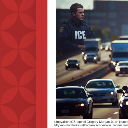
Liittovaltion ICE-agentti Gregory Morgan Jr. on jout
liittyvän moottoritievälikohtauksen vuoksi. Tapaus koett