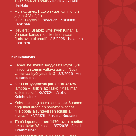
aivan oma kalenteri?
- 8/5/2026
- Lauri
Heikkilä
Murska-arvio: Nato on vuosikymmenen
jäljessä Venäjän
suorituskyvystä
- 8/5/2026
- Katariina
Lankinen
Reuters: FBI aloitti yhteistyön Kiinan ja
Venäjän kanssa, kriitikot huolissaan –
"Loistava peiterooli"
- 8/5/2026
- Katariina
Lankinen
Tekniikkatalous
Lähes 850 metrin syvyydestä löytyi 1,78
miljoonan tonnin valtava aarre – Nasa
vastustaa hyödyntämistä
- 8/7/2026
- Aura
Heikinheimo
3 000 m syvyydestä piti saada 32 MW
lämpöä – Tulikin jättifiasko: ”Maailman
kallein reikä”
- 8/7/2026
- Aleksi
Kolehmainen
Kaksi teknologiaa voisi ratkaista Suomen
ongelmat droonien havaitsemisessa –
”Helppoja ja suhteellisen edullisia
luvittaa”
- 8/7/2026
- Kristiina Suojanen
Tämä legendaarinen 1970-luvun moottori
pelasti koko Wärtsilän
- 8/7/2026
- Aleksi
Kolehmainen