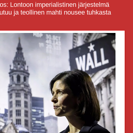
: Lontoon imperialistinen järjestelmä
autuu ja teollinen mahti nousee tuhkasta