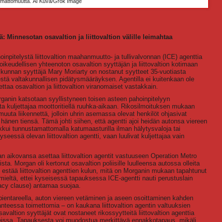
mattomuutta.
AI Kuva/Grok Image
ä: Minnesotan osavaltion ja liittovaltion välille leimahtaa
npitelystä liittovaltion maahanmuutto- ja tullivalvonnan (ICE) agenttia
ikeudellisen yhteenoton osavaltion syyttäjän ja liittovaltion kotimaan
irikunnan syyttäjä Mary Moriarty on nostanut syytteet 35-vuotiasta
stä valtakunnallisen pidätysmääräyksen. Agentilla ei kuitenkaan ole
ttaa osavaltion ja liittovaltion viranomaiset vastakkain.
rganin katsotaan syyllistyneen toisen asteen pahoinpitelyyn
a kuljettajaa moottoritiellä ruuhka-aikaan. Rikosilmoituksen mukaan
 muuta liikennettä, jolloin uhrin asemassa olevat henkilöt ohjasivat
 hänen tiensä. Tämä johti siihen, että agentti ajoi heidän autonsa viereen
iikkui tunnustamattomalla katumaasturilla ilman hälytysvaloja tai
kyseessä olevan liittovaltion agentti, vaan luulivat kuljettajaa vain
an aikovansa asettaa liittovaltion agentit vastuuseen Operation Metro
ta. Morgan oli kertonut osavaltion poliisille luulleensa autossa olleita
esti estää liittovaltion agenttien kulun, mitä on Morganin mukaan tapahtunut
ä mieltä, ettei kyseisessä tapauksessa ICE-agentti nauti perustuslain
acy clause) antamaa suojaa.
 pientareella, auton viereen vetäminen ja aseen osoittaminen kahden
anteessa toimettomia – on kaukana liittovaltion agentin valtuuksien
altion syyttäjät ovat nostaneet rikossyytteitä liittovaltion agenttia
teissa. Tapauksesta voi muodostua merkittävä ennakkotapaus, mikäli