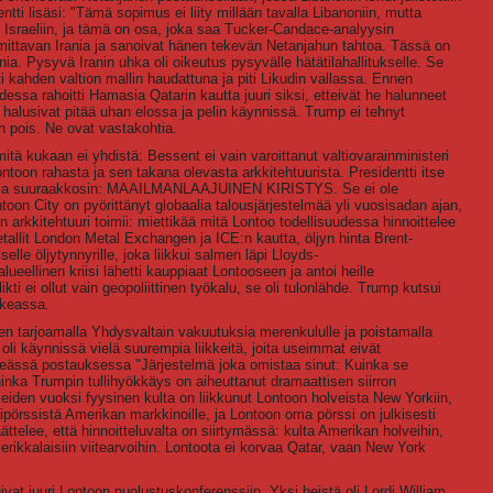
ntti lisäsi: "Tämä sopimus ei liity millään tavalla Libanoniin, mutta
Israeliin, ja tämä on osa, joka saa Tucker-Candace-analyysin
ttavan Irania ja sanoivat hänen tekevän Netanjahun tahtoa. Tässä on
ia. Pysyvä Iranin uhka oli oikeutus pysyvälle hätätilahallitukselle. Se
iti kahden valtion mallin haudattuna ja piti Likudin vallassa. Ennen
dessa rahoitti Hamasia Qatarin kautta juuri siksi, etteivät he halunneet
 halusivat pitää uhan elossa ja pelin käynnissä. Trump ei tehnyt
n pois. Ne ovat vastakohtia.
tä kukaan ei yhdistä: Bessent ei vain varoittanut valtiovarainministeri
ontoon rahasta ja sen takana olevasta arkkitehtuurista. Presidentti itse
lissa suuraakkosin: MAAILMANLAAJUINEN KIRISTYS. Se ei ole
ntoon City on pyörittänyt globaalia talousjärjestelmää yli vuosisadan ajan,
in arkkitehtuuri toimii: miettikää mitä Lontoo todellisuudessa hinnoittelee
etallit London Metal Exchangen ja ICE:n kautta, öljyn hinta Brent-
elle öljytynnyrille, joka liikkui salmen läpi Lloyds-
ellinen kriisi lähetti kauppiaat Lontooseen ja antoi heille
kti ei ollut vain geopoliittinen työkalu, se oli tulonlähde. Trump kutsui
ikeassa.
en tarjoamalla Yhdysvaltain vakuutuksia merenkululle ja poistamalla
oli käynnissä vielä suurempia liikkeitä, joita useimmat eivät
keässä postauksessa "Järjestelmä joka omistaa sinut: Kuinka se
uinka Trumpin tullihyökkäys on aiheuttanut dramaattisen siirron
eiden vuoksi fyysinen kulta on liikkunut Lontoon holveista New Yorkiin,
ipörssistä Amerikan markkinoille, ja Lontoon oma pörssi on julkisesti
telee, että hinnoitteluvalta on siirtymässä: kulta Amerikan holveihin,
ikkalaisiin viitearvoihin. Lontoota ei korvaa Qatar, vaan New York
ivat juuri Lontoon puolustuskonferenssiin. Yksi heistä oli Lordi William