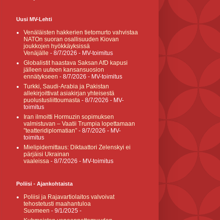
Uusi MV-Lehti
Venäläisten hakkerien tietomurto vahvistaa
NATOn suoran osallisuuden Kiovan
joukkojen hyökkäyksissä
Venäjälle
- 8/7/2026
- MV-toimitus
Globalistit haastava Saksan AfD kapusi
jälleen uuteen kansansuosion
ennätykseen
- 8/7/2026
- MV-toimitus
Turkki, Saudi-Arabia ja Pakistan
allekirjoittivat asiakirjan yhteisestä
puolustusliittoumasta
- 8/7/2026
- MV-
toimitus
Iran ilmoitti Hormuzin sopimuksen
valmistuvan – Vaatii Trumpia lopettamaan
”teatteridiplomatian”
- 8/7/2026
- MV-
toimitus
Mielipidemittaus: Diktaattori Zelenskyi ei
pärjäisi Ukrainan
vaaleissa
- 8/7/2026
- MV-toimitus
Poliisi - Ajankohtaista
Poliisi ja Rajavartiolaitos valvoivat
tehostetusti maahantuloa
Suomeen
- 9/1/2025
-