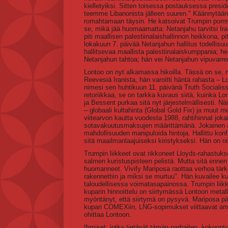
kielletyiksi. Sitten toisessa postauksessa preside
teemme Libanonista jälleen suuren." Käännytään 
romahtamaan täysin. He katsoivat Trumpin pommi
se, mikä jää huomaamatta: Netanjahu tarvitsi Iran
piti maallisen palestiinalaishallinnon heikkona, p
lokakuun 7. päivää Netanjahun hallitus todellisuu
hallitsevaa maallista palestiinalaiskumppania; he
Netanjahun tahtoa; hän vei Netanjahun vipuvarre
Lontoo on nyt alkamassa hikoilla. Tässä on se, mi
Reevesiä Iranista, hän varoitti häntä rahasta – L
nimesi sen huhtikuun 11. päivänä Truth Socia
retoriikkaa, se on tarkka kuvaus siitä, kuinka Lo
ja Bessent purkaa sitä nyt järjestelmällisesti. Nä
– globaali kultahinta (Global Gold Fix) ja muut m
viitearvon kautta vuodesta 1988, rahtihinnat jokais
sotavakuutusmaksujen määrittämänä. Jokainen alue
mahdollisuuden manipuloida hintoja. Hallittu konfli
sitä maailmanlaajuiseksi kiristykseksi. Hän on o
Trumpin liikkeet ovat rikkoneet Lloyds-rahastuks
salmen kuristuspisteen pelistä. Mutta sitä ennen 
huomanneet. Vivify Mariposa raottaa verhoa tär
rakennettiin ja miksi se murtuu". Hän kuvailee k
taloudellisessa voimatasapainossa. Trumpin liikk
kuparin hinnoittelu on siirtymässä Lontoon metall
myöntänyt, että siirtymä on pysyvä. Mariposa päät
kupari COMEXiin, LNG-sopimukset viittaavat amer
ohittaa Lontoon.
Ihmiset, jotka tietävät tämän parhaiten, kokoontu