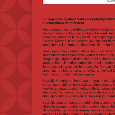
koske
ICE-agentille syytteet törkeästä pahoinpitelyst
oikeudellinen valtataistelu
Minnesotassa on nostettu syytteet törkeästä pahoi
vastaan, mikä on käynnistänyt poikkeuksellisen o
turvallisuusviraston (DHS) välillä. Hennepinin pi
Gregory Morgan Jr.:ää vastaan ja julkaissut häne
suunnitelmia ilmoittautua viranomaisille, mikä ase
Tapaus juontaa juurensa helmikuuhun, jolloin Mo
suunnatessaan käsiaseensa ikkunasta kohti toist
Morgan ajoi laittomasti tien pientareella ohittaen
autonsa hetkellisesti pientareelle katkaistakseen
ikkuna alhaalla ja osoitti heitä aseella. Morgan l
sireenejä, ja uhrit kertoivat, etteivät he tienneet 
huomioimattomaksi tielläliikkujaksi.
Syyttäjä Moriarty on ilmoittanut jo kuukausien aj
Surge -operaation yhteydessä tapahtuneista asiois
henkilöitä agitaattoreiksi, jotka yrittivät tietois
jatkuvasti. Piirikunnan syyttäjä on kuitenkin sit
etusijajärjestystä koskevan lausekkeen (suprem
Syyttäjänviraston kanta on, että laiton ajaminen
yhteisön jäsenen päätä kohti – näiden ollessa til
ulkopuolella. Tämä on ensimmäinen kerta, kun osav
vastaan Operation Metro Surge -operaation puit