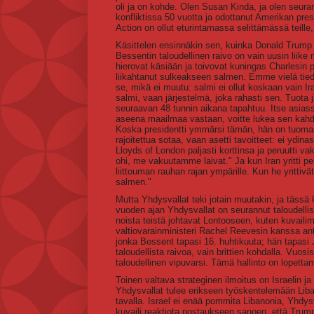
oli ja on kohde. Olen Susan Kinda, ja olen seura
konfliktissa 50 vuotta ja odottanut Amerikan presi
Action on ollut eturintamassa selittämässä teille,
Käsittelen ensinnäkin sen, kuinka Donald Trump on
Bessentin taloudellinen raivo on vain uusin liike 
hierovat käsiään ja toivovat kuningas Charlesin 
liikahtanut sulkeakseen salmen. Emme vielä tie
se, mikä ei muutu: salmi ei ollut koskaan vain Ir
salmi, vaan järjestelmä, joka rahasti sen. Tuota 
seuraavan 48 tunnin aikana tapahtuu. Itse asiass
aseena maailmaa vastaan, voitte lukea sen kahdel
Koska presidentti ymmärsi tämän, hän on tuomass
rajoitettua sotaa, vaan asetti tavoitteet: ei ydina
Lloyds of London paljasti korttinsa ja peruutti v
ohi, me vakuutamme laivat." Ja kun Iran yritti pe
liittouman rauhan rajan ympärille. Kun he yrittiv
salmen."
Mutta Yhdysvallat teki jotain muutakin, ja täss
vuoden ajan Yhdysvallat on seurannut taloudellisi
noista teistä johtavat Lontooseen, kuten kuva
valtiovarainministeri Rachel Reevesin kanssa anto
jonka Bessent tapasi 16. huhtikuuta; hän tapasi Ja
taloudellista raivoa, vain brittien kohdalla. Vuosis
taloudellinen vipuvarsi. Tämä hallinto on lopett
Toinen valtava strateginen ilmoitus on Israelin j
Yhdysvallat tulee erikseen työskentelemään Liba
tavalla. Israel ei enää pommita Libanonia, Yhdysv
kuvaili reaktiota postaukseen sanoen, että Trump