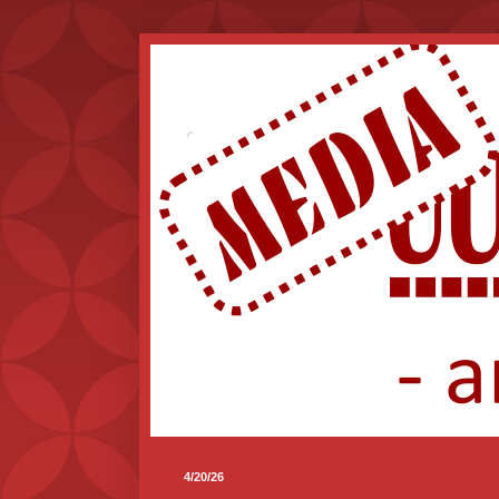
.
4/20/26