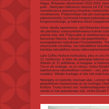
Hague, Britannian ulkoministeri 2010–2014, mies
purki. Jätettyään hallituksen hänestä tuli ICE F
menettämässä asemansa Amerikan markkinoille. 
romahtamista. Pohjimmiltaan hän piti muistopuh
pääministereitä, kymmeniä kongressiedustajia ja 
kongressiedustaja, ja hallintoa edusti kauppamini
Viime viikolla raportoimme, että Britannian ilmav
ole päivittänyt sotasuunnitelmaansa kylmän sodan
yleisöä siitä, että Yhdysvallat on ehdottomasti 
lausuntoja Natosta, kutsuen sitä paperitiikeriksi, 
eurooppalaisten tarjoukseen Persianlahdella: "K
erityissuhde romahtaa, sen taloudelliset hinnoitt
toimittaa taloudellista raivoa valtiovarainminister
Luke Coffey Hudson-instituutista, joka on yksi A
13. huhtikuuta: ei ehkä ole parempaa hahmoa ku
Atlantin yli. Ei politiikkaa, ei kauppaa, ei fin
Tuo ei ole strategia, se on rukous, koska Donal
lopettamassa rakenteellisen suhteen – sen, joka l
vuodeksi. Mikään kuningas ei tule sitä enää kor
Netanjahu on käsketty istumaan alas, Lontoon hin
geopoliittisen hautausmaan ja nyt kuningas Char
korttina. Trump nimesi sen: maailmanlaajuinen ki
vierailu ei tule pelastamaan sitä, minkä Donald 