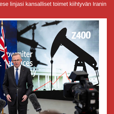
se linjasi kansalliset toimet kiihtyvän Iranin