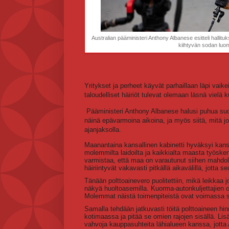
Australian pääministeri Anthony Albanese esitteli hallituk
kiihtyvän sodan luo
Yritykset ja perheet käyvät parhaillaan läpi vaik
taloudelliset häiriöt tulevat olemaan läsnä vielä 
Pääministeri Anthony Albanese halusi puhua suora
näinä epävarmoina aikoina, ja myös siitä, mitä j
ajanjaksolla.
Maanantaina kansallinen kabinetti hyväksyi kansal
molemmilta laidoilta ja kaikkialta maasta työske
varmistaa, että maa on varautunut siihen mahdoll
häiriintyvät vakavasti pitkällä aikavälillä, jotta
Tänään polttoainevero puolitettiin, mikä leikkaa j
näkyä huoltoasemilla. Kuorma-autonkuljettajien 
Molemmat näistä toimenpiteistä ovat voimassa 
Samalla tehdään jatkuvasti töitä polttoaineen hi
kotimaassa ja pitää se omien rajojen sisällä. 
vahvoja kauppasuhteita lähialueen kanssa, jotta A