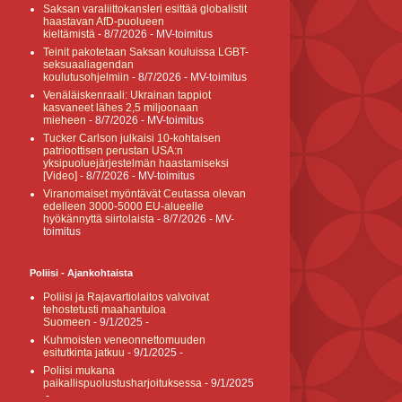
Saksan varaliittokansleri esittää globalistit
haastavan AfD-puolueen
kieltämistä
- 8/7/2026
- MV-toimitus
Teinit pakotetaan Saksan kouluissa LGBT-
seksuaaliagendan
koulutusohjelmiin
- 8/7/2026
- MV-toimitus
Venäläiskenraali: Ukrainan tappiot
kasvaneet lähes 2,5 miljoonaan
mieheen
- 8/7/2026
- MV-toimitus
Tucker Carlson julkaisi 10-kohtaisen
patrioottisen perustan USA:n
yksipuoluejärjestelmän haastamiseksi
[Video]
- 8/7/2026
- MV-toimitus
Viranomaiset myöntävät Ceutassa olevan
edelleen 3000-5000 EU-alueelle
hyökännyttä siirtolaista
- 8/7/2026
- MV-
toimitus
Poliisi - Ajankohtaista
Poliisi ja Rajavartiolaitos valvoivat
tehostetusti maahantuloa
Suomeen
- 9/1/2025
-
Kuhmoisten veneonnettomuuden
esitutkinta jatkuu
- 9/1/2025
-
Poliisi mukana
paikallispuolustusharjoituksessa
- 9/1/2025
-