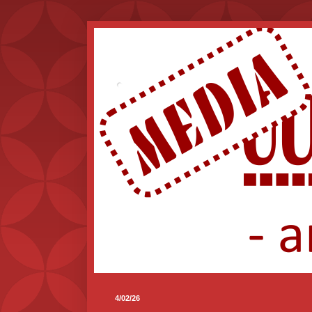
.
4/02/26