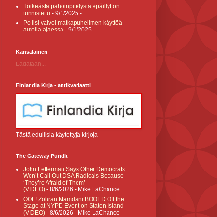
Törkeästä pahoinpitelystä epäillyt on
tunnistettu
- 9/1/2025
-
Poliisi valvoi matkapuhelimen käyttöä
autolla ajaessa
- 9/1/2025
-
Kansalainen
Ladataan...
Finlandia Kirja - antikvariaatti
Tästä edullisia käytettyjä kirjoja
The Gateway Pundit
John Fetterman Says Other Democrats
Won’t Call Out DSA Radicals Because
‘They’re Afraid of Them’
(VIDEO)
- 8/6/2026
- Mike LaChance
OOF! Zohran Mamdani BOOED Off the
Stage at NYPD Event on Staten Island
(VIDEO)
- 8/6/2026
- Mike LaChance