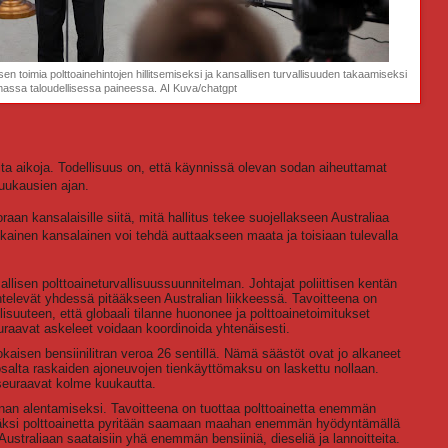
sen toimia polttoainehintojen hillitsemiseksi ja kansallisen turvallisuuden takaamiseksi
massa taloudellisessa paineessa. AI Kuva/chatgpt
eita aikoja. Todellisuus on, että käynnissä olevan sodan aiheuttamat
kuukausien ajan.
an kansalaisille siitä, mitä hallitus tekee suojellakseen Australiaa
okainen kansalainen voi tehdä auttaakseen maata ja toisiaan tulevalla
lisen polttoaineturvallisuussuunnitelman. Johtajat poliittisen kentän
ntelevät yhdessä pitääkseen Australian liikkeessä. Tavoitteena on
isuuteen, että globaali tilanne huononee ja polttoainetoimitukset
 seuraavat askeleet voidaan koordinoida yhtenäisesti.
okaisen bensiinilitran veroa 26 sentillä. Nämä säästöt ovat jo alkaneet
osalta raskaiden ajoneuvojen tienkäyttömaksu on laskettu nollaan.
seuraavat kolme kuukautta.
nnan alentamiseksi. Tavoitteena on tuottaa polttoainetta enemmän
Lisäksi polttoainetta pyritään saamaan maahan enemmän hyödyntämällä
ustraliaan saataisiin yhä enemmän bensiiniä, dieseliä ja lannoitteita.