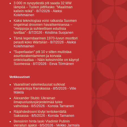
3 000 m syvyydestä piti saada 32 MW
lämpöä – Tulikin jättifiasko: ”Maailman
kallein reikä”
- 8/7/2026
- Aleksi
Kolehmainen
Kaksi teknologiaa voisi ratkaista Suomen
ongelmat droonien havaitsemisessa –
”Helppoja ja suhteellisen edullisia
luvittaa”
- 8/7/2026
- Kristiina Suojanen
Tämä legendaarinen 1970-luvun moottori
pelasti koko Wärtsilän
- 8/7/2026
- Aleksi
Kolehmainen
”Superlaatan” piti 10 v sitten mullistaa
asuntorakentaminen ja korvata
ontelolaattaa – Näin keksinnölle on käynyt
Suomessa
- 8/7/2026
- Eeva Törmänen
Verkkouutiset
Vaaralliset valemeduusat sulkivat
uimarantoja Ranskassa
- 8/5/2026
- Ville
Mäkilä
Alexander Stubb: Ukrainan
ilmapuolustusjärjestelmää tulee
vahvistaa
- 8/5/2026
- Konsta Tarnanen
Räjähdedrooni löytyi lentokentältä
Saksassa
- 8/5/2026
- Konsta Tarnanen
Bensiinin hinta laski Vladimir Putinin
vierailun ajaksi
- 8/5/2026
- Veikko Jarmala