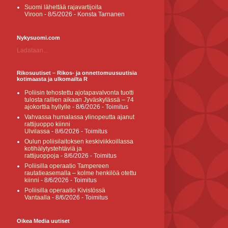
Suomi lähettää rajavartijoita
Viroon
- 8/5/2026
- Konsta Tarnanen
Nykysuomi.com
Ladataan...
Rikosuutiset – Rikos- ja onnettomuusuutisia
kotimaasta ja ulkomailta R
Poliisin tehostettu ajotapavalvonta tuotti
tulosta rallien aikaan Jyväskylässä – 74
ajokorttia hyllylle
- 8/6/2026
- Toimitus
Vahvassa humalassa ylinopeutta ajanut
rattijuoppo kiinni
Ulvilassa
- 8/6/2026
- Toimitus
Oulun poliisilaitoksen keskiviikkoillassa
kotihälytystehtäviä ja
rattijuoppoja
- 8/6/2026
- Toimitus
Poliisilla operaatio Tampereen
rautatieasemalla – kolme henkilöä otettu
kiinni
- 8/6/2026
- Toimitus
Poliisilla operaatio Kivistössä
Vantaalla
- 8/6/2026
- Toimitus
Oikea Media uutiset