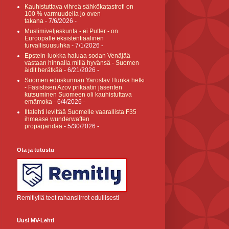
Kauhistuttava vihreä sähkökatastrofi on
100 % varmuudella jo oven
takana
- 7/6/2026
-
Muslimiveljeskunta - ei Putler - on
Euroopalle eksistentiaalinen
turvallisuusuhka
- 7/1/2026
-
Epstein-luokka haluaa sodan Venäjää
vastaan hinnalla millä hyvänsä - Suomen
äidit herätkää
- 6/21/2026
-
Suomen eduskunnan Yaroslav Hunka hetki
- Fasistisen Azov prikaatin jäsenten
kutsuminen Suomeen oli kauhistuttava
emämoka
- 6/4/2026
-
Iltalehti levittää Suomelle vaarallista F35
ihmease wunderwaffen
propagandaa
- 5/30/2026
-
Ota ja tutustu
Remitlyllä teet rahansiirrot edullisesti
Uusi MV-Lehti