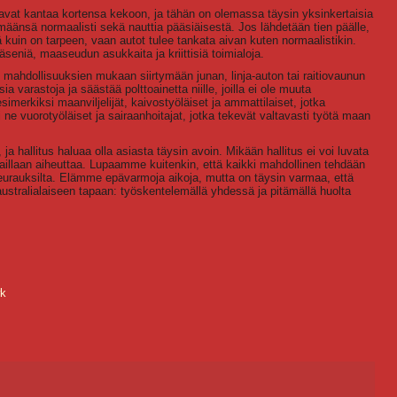
uavat kantaa kortensa kekoon, ja tähän on olemassa täysin yksinkertaisia
ämäänsä normaalisti sekä nauttia pääsiäisestä. Jos lähdetään tien päälle,
ä kuin on tarpeen, vaan autot tulee tankata aivan kuten normaalistikin.
äseniä, maaseudun asukkaita ja kriittisiä toimialoja.
 mahdollisuuksien mukaan siirtymään junan, linja-auton tai raitiovaunun
a varastoja ja säästää polttoainetta niille, joilla ei ole muuta
merkiksi maanviljelijät, kaivostyöläiset ja ammattilaiset, jotka
i ne vuorotyöläiset ja sairaanhoitajat, jotka tekevät valtavasti työtä maan
ja hallitus haluaa olla asiasta täysin avoin. Mikään hallitus ei voi luvata
rhaillaan aiheuttaa. Lupaamme kuitenkin, että kaikki mahdollinen tehdään
seurauksilta. Elämme epävarmoja aikoja, mutta on täysin varmaa, että
australialaiseen tapaan: työskentelemällä yhdessä ja pitämällä huolta
wk