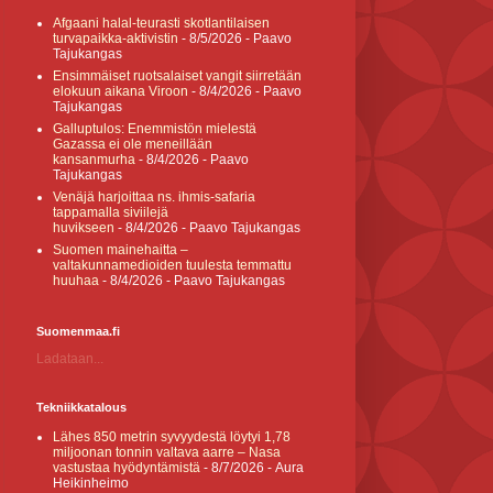
Afgaani halal-teurasti skotlantilaisen
turvapaikka-aktivistin
- 8/5/2026
- Paavo
Tajukangas
Ensimmäiset ruotsalaiset vangit siirretään
elokuun aikana Viroon
- 8/4/2026
- Paavo
Tajukangas
Galluptulos: Enemmistön mielestä
Gazassa ei ole meneillään
kansanmurha
- 8/4/2026
- Paavo
Tajukangas
Venäjä harjoittaa ns. ihmis-safaria
tappamalla siviilejä
huvikseen
- 8/4/2026
- Paavo Tajukangas
Suomen mainehaitta –
valtakunnamedioiden tuulesta temmattu
huuhaa
- 8/4/2026
- Paavo Tajukangas
Suomenmaa.fi
Ladataan...
Tekniikkatalous
Lähes 850 metrin syvyydestä löytyi 1,78
miljoonan tonnin valtava aarre – Nasa
vastustaa hyödyntämistä
- 8/7/2026
- Aura
Heikinheimo