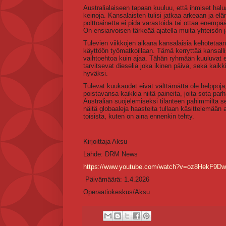
Australialaiseen tapaan kuuluu, että ihmiset hal
keinoja. Kansalaisten tulisi jatkaa arkeaan ja el
polttoainetta ei pidä varastoida tai ottaa enempä
On ensiarvoisen tärkeää ajatella muita yhteisön j
Tulevien viikkojen aikana kansalaisia kehotetaan
käyttöön työmatkoillaan. Tämä kerryttää kansallisi
vaihtoehtoa kuin ajaa. Tähän ryhmään kuuluvat esi
tarvitsevat dieseliä joka ikinen päivä, sekä kaikk
hyväksi.
Tulevat kuukaudet eivät välttämättä ole helppoja, 
poistavansa kaikkia niitä paineita, joita sota pa
Australian suojelemiseksi tilanteen pahimmilta 
näitä globaaleja haasteita tullaan käsittelemään 
toisista, kuten on aina ennenkin tehty.
Kirjoittaja Aksu
Lähde: DRM News
https://www.youtube.com/watch?v=oz8HekF9D
Päivämäärä: 1.4.2026
Operaatiokeskus/Aksu