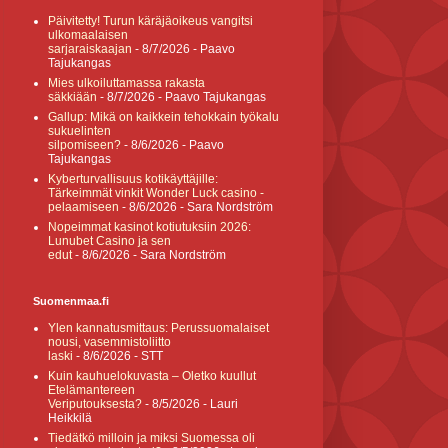
Päivitetty! Turun käräjäoikeus vangitsi
ulkomaalaisen
sarjaraiskaajan
- 8/7/2026
- Paavo
Tajukangas
Mies ulkoiluttamassa rakasta
säkkiään
- 8/7/2026
- Paavo Tajukangas
Gallup: Mikä on kaikkein tehokkain työkalu
sukuelinten
silpomiseen?
- 8/6/2026
- Paavo
Tajukangas
Kyberturvallisuus kotikäyttäjille:
Tärkeimmät vinkit Wonder Luck casino -
pelaamiseen
- 8/6/2026
- Sara Nordström
Nopeimmat kasinot kotiutuksiin 2026:
Lunubet Casino ja sen
edut
- 8/6/2026
- Sara Nordström
Suomenmaa.fi
Ylen kannatusmittaus: Perussuomalaiset
nousi, vasemmistoliitto
laski
- 8/6/2026
- STT
Kuin kauhuelokuvasta – Oletko kuullut
Etelämantereen
Veriputouksesta?
- 8/5/2026
- Lauri
Heikkilä
Tiedätkö milloin ja miksi Suomessa oli