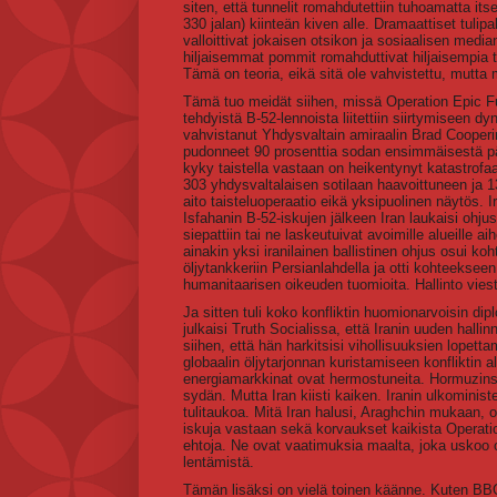
siten, että tunnelit romahdutettiin tuhoamatta it
330 jalan) kiinteän kiven alle. Dramaattiset tulip
valloittivat jokaisen otsikon ja sosiaalisen medi
hiljaisemmat pommit romahduttivat hiljaisempia 
Tämä on teoria, eikä sitä ole vahvistettu, mutta
Tämä tuo meidät siihen, missä Operation Epic Fur
tehdyistä B-52-lennoista liitettiin siirtymisee
vahvistanut Yhdysvaltain amiraalin Brad Cooperin 
pudonneet 90 prosenttia sodan ensimmäisestä pä
kyky taistella vastaan on heikentynyt katastro
303 yhdysvaltalaisen sotilaan haavoittuneen ja 1
aito taisteluoperaatio eikä yksipuolinen näytös. 
Isfahanin B-52-iskujen jälkeen Iran laukaisi ohjus
siepattiin tai ne laskeutuivat avoimille alueille ai
ainakin yksi iranilainen ballistinen ohjus osui ko
öljytankkeriin Persianlahdella ja otti kohteekseen
humanitaarisen oikeuden tuomioita. Hallinto viesti
Ja sitten tuli koko konfliktin huomionarvoisin 
julkaisi Truth Socialissa, että Iranin uuden hallin
siihen, että hän harkitsisi vihollisuuksien lopett
globaalin öljytarjonnan kuristamiseen konfliktin 
energiamarkkinat ovat hermostuneita. Hormuzins
sydän. Mutta Iran kiisti kaiken. Iranin ulkominist
tulitaukoa. Mitä Iran halusi, Araghchin mukaan, oli
iskuja vastaan sekä korvaukset kaikista Operatio
ehtoja. Ne ovat vaatimuksia maalta, joka uskoo om
lentämistä.
Tämän lisäksi on vielä toinen käänne. Kuten BBC 