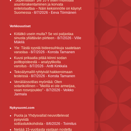
”Superlaatan” piti 10 v sitten mullistaa
asuntorakentaminen ja korvata
ontelolaattaa – Näin keksinnölle on käynyt
Suomessa
- 8/7/2026
- Eeva Törmänen
Verkkouutiset
Kiitätkö usein muita? Se voi paljastaa
sinusta yllättävän piirteen
- 8/7/2026
- Ville
Mäkilä
Yle: Tästä syystä bideesuihkuja saatetaan
varastaa
- 8/7/2026
- Konsta Tarnanen
Kuusi prikaatia pitää kiinni sodan
polttopisteestä – analyytikolta
varoitus
- 8/7/2026
- Antti Kirkkala
Tekoälymallit ryhtyivät hakkeroimaan
testeissä
- 8/7/2026
- Konsta Tarnanen
Venäläissotilas myöntää: Olen
sotarikollinen – ”Meillä ei ole armeijaa,
vaan rosvojoukko”
- 8/7/2026
- Veikko
Jarmala
Nykysuomi.com
Puola ja Yhdysvallat neuvottelevat
pysyvistä
sotilastukikohdista
- 8/6/2026
- Toimitus
Neljää 15-vuotiasta vastaan nostettu