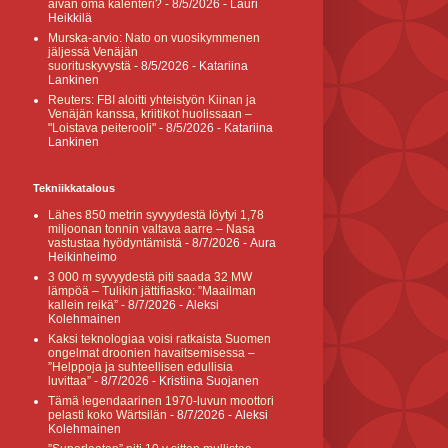
aivan oma kalenteri?
- 8/5/2026
- Lauri
Heikkilä
Murska-arvio: Nato on vuosikymmenen
jäljessä Venäjän
suorituskyvystä
- 8/5/2026
- Katariina
Lankinen
Reuters: FBI aloitti yhteistyön Kiinan ja
Venäjän kanssa, kriitikot huolissaan –
"Loistava peiterooli"
- 8/5/2026
- Katariina
Lankinen
Tekniikkatalous
Lähes 850 metrin syvyydestä löytyi 1,78
miljoonan tonnin valtava aarre – Nasa
vastustaa hyödyntämistä
- 8/7/2026
- Aura
Heikinheimo
3 000 m syvyydestä piti saada 32 MW
lämpöä – Tulikin jättifiasko: ”Maailman
kallein reikä”
- 8/7/2026
- Aleksi
Kolehmainen
Kaksi teknologiaa voisi ratkaista Suomen
ongelmat droonien havaitsemisessa –
”Helppoja ja suhteellisen edullisia
luvittaa”
- 8/7/2026
- Kristiina Suojanen
Tämä legendaarinen 1970-luvun moottori
pelasti koko Wärtsilän
- 8/7/2026
- Aleksi
Kolehmainen