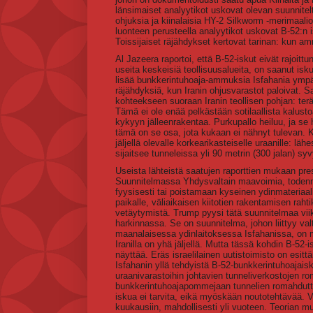
länsimaiset analyytikot uskovat olevan suunnitelt
ohjuksia ja kiinalaisia HY-2 Silkworm -merimaali
luonteen perusteella analyytikot uskovat B-52:n
Toissijaiset räjähdykset kertovat tarinan: kun am
Al Jazeera raportoi, että B-52-iskut eivät rajoitt
useita keskeisiä teollisuusalueita, on saanut isk
lisää bunkkerintuhoaja-ammuksia Isfahania ympärö
räjähdyksiä, kun Iranin ohjusvarastot paloivat. 
kohteekseen suoraan Iranin teollisen pohjan: teräs
Tämä ei ole enää pelkästään sotilaallista kalus
kykyyn jälleenrakentaa. Purkupallo heiluu, ja se 
tämä on se osa, jota kukaan ei nähnyt tulevan. Ku
jäljellä olevalle korkearikasteiselle uraanille: lä
sijaitsee tunneleissa yli 90 metrin (300 jalan) s
Useista lähteistä saatujen raporttien mukaan pres
Suunnitelmassa Yhdysvaltain maavoimia, todennäk
fyysisesti tai poistamaan kyseinen ydinmateriaali
paikalle, väliaikaisen kiitotien rakentamisen raht
vetäytymistä. Trump pyysi tätä suunnitelmaa vii
harkinnassa. Se on suunnitelma, johon liittyy val
maanalaisessa ydinlaitoksessa Isfahanissa, on minu
Iranilla on yhä jäljellä. Mutta tässä kohdin B-52-
näyttää. Eräs israelilainen uutistoimisto on esittä
Isfahanin yllä tehdyistä B-52-bunkkerintuhoajaiskui
uraanivarastoihin johtavien tunneliverkostojen r
bunkkerintuhoajapommejaan tunnelien romahdutta
iskua ei tarvita, eikä myöskään noutotehtävää. Va
kuukausiin, mahdollisesti yli vuoteen. Teorian 