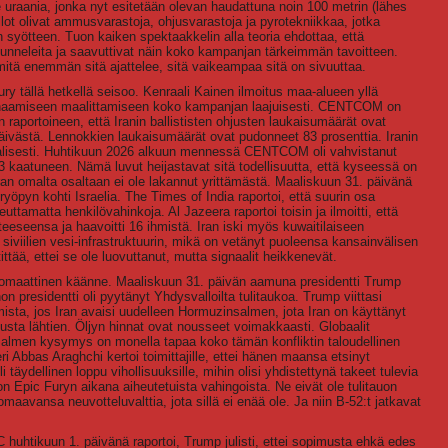
se uraania, jonka nyt esitetään olevan haudattuna noin 100 metrin (lähes
allot olivat ammusvarastoja, ohjusvarastoja ja pyrotekniikkaa, jotka
an syötteen. Tuon kaiken spektaakkelin alla teoria ehdottaa, että
tunneleita ja saavuttivat näin koko kampanjan tärkeimmän tavoitteen.
 mitä enemmän sitä ajattelee, sitä vaikeampaa sitä on sivuuttaa.
y tällä hetkellä seisoo. Kenraali Kainen ilmoitus maa-alueen yllä
n dynaamiseen maalittamiseen koko kampanjan laajuisesti. CENTCOM on
raportoineen, että Iranin ballististen ohjusten laukaisumäärät ovat
ivästä. Lennokkien laukaisumäärät ovat pudonneet 83 prosenttia. Iranin
faalisesti. Huhtikuun 2026 alkuun mennessä CENTCOM oli vahvistanut
3 kaatuneen. Nämä luvut heijastavat sitä todellisuutta, että kyseessä on
Iran omalta osaltaan ei ole lakannut yrittämästä. Maaliskuun 31. päivänä
ryöpyn kohti Israelia. The Times of India raportoi, että suurin osa
heuttamatta henkilövahinkoja. Al Jazeera raportoi toisin ja ilmoitti, että
hteeseensa ja haavoitti 16 ihmistä. Iran iski myös kuwaitilaiseen
 siviilien vesi-infrastruktuurin, mikä on vetänyt puoleensa kansainvälisen
ttää, ettei se ole luovuttanut, mutta signaalit heikkenevät.
diplomaattinen käänne. Maaliskuun 31. päivän aamuna presidentti Trump
non presidentti oli pyytänyt Yhdysvalloilta tulitaukoa. Trump viittasi
amista, jos Iran avaisi uudelleen Hormuzinsalmen, jota Iran on käyttänyt
alusta lähtien. Öljyn hinnat ovat nousseet voimakkaasti. Globaalit
almen kysymys on monella tapaa koko tämän konfliktin taloudellinen
eri Abbas Araghchi kertoi toimittajille, ettei hänen maansa etsinyt
 täydellinen loppu vihollisuuksille, mihin olisi yhdistettynä takeet tulevia
n Epic Furyn aikana aiheutetuista vahingoista. Ne eivät ole tulitauon
aavansa neuvotteluvalttia, jota sillä ei enää ole. Ja niin B-52:t jatkavat
huhtikuun 1. päivänä raportoi, Trump julisti, ettei sopimusta ehkä edes