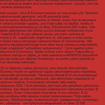
utettu. Valkoisen talon raporttien mukaan Iranin merivoimien kaluston
n sen alukset ja ainakin yksi keskeinen sukellusvene. Laivasto, jota Iran
 tehokas taisteluvoima.
littää suoraan, miksi B-52-koneet lentävät nyt maa-alueen yllä. Operation
olustusvoimat raportoivat, että 80 prosenttia Iranin
tia on poissa. Mutta 80 prosenttia ei riittänyt, koska Iran oli rakentanut
laista ilmatilan vapautta, jota Yhdysvallat nyt käyttää. Iranilla oli
a enimmäishavaintoetäisyys on lähes 320 kilometriä (200 mailia). Sillä
 Näiden järjestelmien olisi pitänyt pystyä ottamaan kohteekseen myös
perilla B-52 oli juuri sellainen alusta, jota Iranin verkosto oli
mautti jo 10. maaliskuuta, ongelmana on, että paperi ei enää vastaa
en tilasta tuossa kampanjan vaiheessa Kaine oli suorasanainen. Hän
ilma-ohjusjärjestelmistään eivät olleet tässä vaiheessa enää tekijöitä,
ntämään ympäriinsä "suhteellisen rankaisematta". Tämä tapahtui kolme
pahtuvista B-52-lennoista. Näiden kolmen viikon aikana Yhdysvallat ja
lustuksen taskuja on jäljellä, ja olalta laukaistavia MANPADS-järjestelmiä
 piti estää juuri tällainen ilmaherruus, on purettu patteri patterilta ja
52 on rakennettu tekemään.
 on hiljaisesti saanut päivityksiä, jotka tekevät siitä entistäkin
usiness Insider on raportoinut laajasti tutkamodernisaatio-ohjelmasta,
 ikääntyvälle pommikoneelle. Päivitykset tekevät B-52:sta huomattavasti
ekniikoille, ja sillä on merkitystä, sillä elektroninen sodankäynti on
uolustuksen viinessä. Ensimmäinen siirtolento tällä uudella
 joulukuussa 2025. Tämä tarkoittaa, että Iranin yllä parhaillaan operoivissa
nnettuna. Iran rakensi elektronisen sodankäynnin valmiutensa osittain B-
neutraloitu. Kuten Yhdysvaltain ilmavoimat on itse todennut, B-52
ita verrattuna mihin tahansa muuhun lentokoneeseen Yhdysvaltain
äaseita, JDAM-pommeja, bunkkerintuhoajia, rypälepommeja, merimiinoja,
iihen, ydinkärkiä – sen hyötykuormakapasiteetti on lähes 32 000