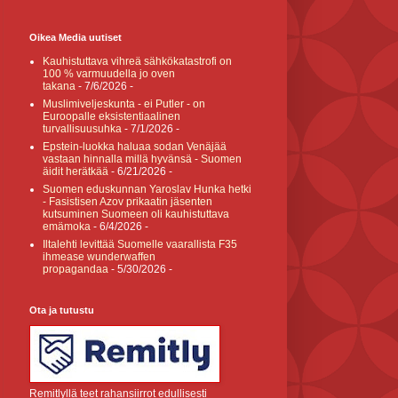
Oikea Media uutiset
Kauhistuttava vihreä sähkökatastrofi on
100 % varmuudella jo oven
takana
- 7/6/2026
-
Muslimiveljeskunta - ei Putler - on
Euroopalle eksistentiaalinen
turvallisuusuhka
- 7/1/2026
-
Epstein-luokka haluaa sodan Venäjää
vastaan hinnalla millä hyvänsä - Suomen
äidit herätkää
- 6/21/2026
-
Suomen eduskunnan Yaroslav Hunka hetki
- Fasistisen Azov prikaatin jäsenten
kutsuminen Suomeen oli kauhistuttava
emämoka
- 6/4/2026
-
Iltalehti levittää Suomelle vaarallista F35
ihmease wunderwaffen
propagandaa
- 5/30/2026
-
Ota ja tutustu
Remitlyllä teet rahansiirrot edullisesti