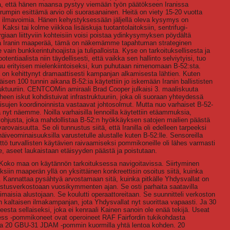
sa, että hänen maansa pystyy viemään työn päätökseen Iranissa
umpin esittämä arvio oli suorasanainen. Heitä on viety 15-20 vuotta
, ei ilmavoimia. Hänen kehystyksessään jäljellä oleva kysymys on
aksi tai kolme viikkoa lisäiskuja tuotantolaitoksiin, sentrifugi-
energiaan liittyviin kohteisiin voisi poistaa ydinkysymyksen pöydältä
taa Iranin maaperää, tämä on näkemämme tapahtuman strateginen
 vain bunkkerintuhoajista ja tulipalloista. Kyse on tarkoituksellisesta ja
entiaalista niin täydellisesti, että vaikka sen hallinto selviytyisi, tuo
u erityisen mielenkiintoiseksi, kun puhutaan nimenomaan B-52:sta.
on kehittynyt dramaattisesti kampanjan alkamisesta lähtien. Kuten
en 100 tunnin aikana B-52:ia käytettiin jo iskemään Iranin ballististen
struktuuriin. CENTCOMin amiraali Brad Cooper julkaisi 3. maaliskuuta
iheen iskut kohdistuivat infrastruktuuriin, joka oli suoraan yhteydessä
isujen koordinoinnista vastaavat johtosolmut. Mutta nuo varhaiset B-52-
itä nyt näemme. Noilla varhaisilla lennoilla käytettiin etäammuksia,
yohjusta, joka mahdollistaa B-52:n hyökkäyksen satojen mailien päästä
arovaisuutta. Se oli tunnustus siitä, että Iranilla oli edelleen tarpeeksi
äiveominaisuuksilla varustetulle alustalle kuten B-52:lle. Sensoreilla
äyttö turvallisten käytävien raivaamiseksi pommikoneille oli lähes varmasti
lle, aseet laukaistaan etäisyyden päästä ja poistutaan.
ä. Koko maa on käytännön tarkoituksessa navigoitavissa. Siirtyminen
in maaperän yllä on yksittäinen konkreettisin osoitus siitä, kuinka
t. Kannattaa pysähtyä arvostamaan sitä, kuinka pitkälle Yhdysvallat on
lustusverkostoaan vuosikymmenten ajan. Se osti parhaita saatavilla
timaisia alustojaan. Se koulutti operaattoreitaan. Se suunnitteli verkoston
 kaltaisen ilmakampanjan, jota Yhdysvallat nyt suorittaa vapaasti. Ja 30
esta sellaiseksi, joka ei kenraali Kainen sanoin ole enää tekijä. Useat
tress -pommikoneet ovat operoineet RAF Fairfordin tukikohdasta
uina 20 GBU-31 JDAM -pommin kuormilla yhtä lentoa kohden. 20