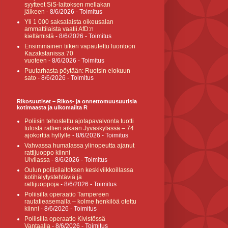
syytteet SiS-laitoksen mellakan
jälkeen
- 8/6/2026
- Toimitus
Yli 1 000 saksalaista oikeusalan
ammattilaista vaatii AfD:n
kieltämistä
- 8/6/2026
- Toimitus
Ensimmäinen tiikeri vapautettu luontoon
Kazakstanissa 70
vuoteen
- 8/6/2026
- Toimitus
Puutarhasta pöytään: Ruotsin elokuun
sato
- 8/6/2026
- Toimitus
Rikosuutiset – Rikos- ja onnettomuusuutisia
kotimaasta ja ulkomailta R
Poliisin tehostettu ajotapavalvonta tuotti
tulosta rallien aikaan Jyväskylässä – 74
ajokorttia hyllylle
- 8/6/2026
- Toimitus
Vahvassa humalassa ylinopeutta ajanut
rattijuoppo kiinni
Ulvilassa
- 8/6/2026
- Toimitus
Oulun poliisilaitoksen keskiviikkoillassa
kotihälytystehtäviä ja
rattijuoppoja
- 8/6/2026
- Toimitus
Poliisilla operaatio Tampereen
rautatieasemalla – kolme henkilöä otettu
kiinni
- 8/6/2026
- Toimitus
Poliisilla operaatio Kivistössä
Vantaalla
- 8/6/2026
- Toimitus