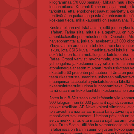
kilogrammaa (70 000 paunaa). Mikään muu Yhdysv
lennon aikana. Kenraali Kaine on paljastanut, e
tarkoittaa, että lentokoneet saavat päivitettyjä 
tehtävänä on paikantaa ja iskeä kohteisiin itsen
koskaan tiedä, mikä kaupunki on seuraavana. T
Keskustellaan nyt Isfahanista, sillä jos on yksi
Isfahan. Tarina siitä, mitä siellä tapahtuu, on h
amerikkalaisille pommituslennoille. Operation Mi
häivepommittajia, jotka oli aseistettu 13 600 ki
Yhdysvaltain arsenaalin tehokkaimpia konvention
Iskun, jota CSIS kuvaili merkittäväksi iskuksi Ir
sekä tuhoten Iranin metallurgiset laitokset itse
Rafael Grossi vahvisti myöhemmin, että vaikka n
ydinongelma ja keskeinen syy sille, miksi tilann
atomienergiajärjestön mukaan Iranin uskotaan va
rikastettu 60 prosentin puhtauteen. Tämä on juuri
tästä rikastetusta uraanista uskotaan säilytettäv
maanpinnan alapuolella ydinlaitoksessa lähellä Is
rikastusinfrastruktuurinsa kunnostamiseksi Opera
tämä uraani on koko konfliktin keskeneräinen asi
Joten kun B-52:t saapuivat Isfahanin ylle kant
900 kilogramman (2 000 paunan) räjähdysvoiman, m
poikkeuksellista. AP News kokosi silminnäkijävid
toistuvasti samaa asiaa: maata tärisyttäviä räjähd
massiiviset savupatsaat. Useissa pätkissä on näh
selvä merkki siitä, että maassa räjähtää ammuks
jakoi Truth Social -tilillään kuvamateriaalia näis
Isfahanissa on Iranin suurin ohjusten kokoonpano
johon on dokumentoidusti saatu apua Kiinalta ja P