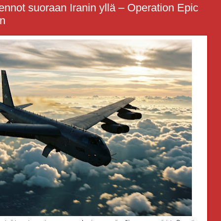
ennot suoraan Iranin yllä – Operation Epic
en