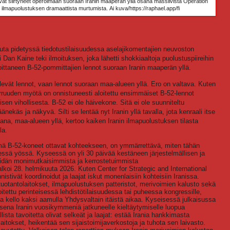
at siirtyneet operoimaan suoraan Iranin maaperän yllä osana massiivista Operation
 ilmapuolustuksen dramaattista murtumista.
Ai kuva/https://raphael.app/fi
uuta pidetyssä tiedotustilaisuudessa aselajikomentajien neuvoston
Dan Kaine teki ilmoituksen, joka lähetti shokkiaaltoja puolustuspiireihin
ittaneen B-52-pommittajien lennot suoraan Iranin maaperän yllä.
levät lennot, vaan lennot suoraan maa-alueen yllä. Ero on valtava. Kuten
erruuden myötä on onnistuneesti aloitettu ensimmäiset B-52-lennot
en vihollisesta. B-52 ei ole häivekone. Sitä ei ole suunniteltu
ekäs ja näkyvä. Silti se lentää nyt Iranin yllä tavalla, jota kenraali itse
na, maa-alueen yllä, kertoo kaiken Iranin ilmapuolustuksen tilasta
la.
ä B-52-koneet ottavat kohteekseen, on ymmärrettävä, miten tähän
ssä yössä. Kyseessä on yli 30 päivää kestäneen järjestelmällisen ja
i-idän monimutkaisimmista ja kerrostetuimmista
lkoi 28. helmikuuta 2026. Kuten Center for Strategic and International
istivät koordinoidut ja laajat iskut monenlaisiin kohteisiin Iranissa.
 tuotantolaitokset, ilmapuolustuksen patteristot, merivoimien kalusto sekä
oitettu perinteisessä lehdistötilaisuudessa tai puheessa kongressille,
sa kello kaksi aamulla Yhdysvaltain itäistä aikaa. Kyseisessä julkaisussa
na Iranin vuosikymmeniä jatkuneelle kieltäytymiselle luopua
lista tavoitetta olivat selkeät ja laajat: estää Irania hankkimasta
aitokset, heikentää sen sijaistoimijaverkostoja ja tuhota sen laivasto.