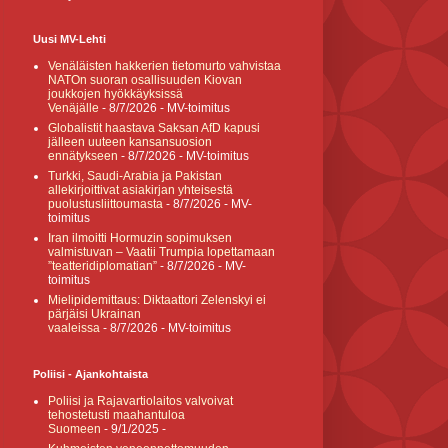
Uusi MV-Lehti
Venäläisten hakkerien tietomurto vahvistaa
NATOn suoran osallisuuden Kiovan
joukkojen hyökkäyksissä
Venäjälle
- 8/7/2026
- MV-toimitus
Globalistit haastava Saksan AfD kapusi
jälleen uuteen kansansuosion
ennätykseen
- 8/7/2026
- MV-toimitus
Turkki, Saudi-Arabia ja Pakistan
allekirjoittivat asiakirjan yhteisestä
puolustusliittoumasta
- 8/7/2026
- MV-
toimitus
Iran ilmoitti Hormuzin sopimuksen
valmistuvan – Vaatii Trumpia lopettamaan
”teatteridiplomatian”
- 8/7/2026
- MV-
toimitus
Mielipidemittaus: Diktaattori Zelenskyi ei
pärjäisi Ukrainan
vaaleissa
- 8/7/2026
- MV-toimitus
Poliisi - Ajankohtaista
Poliisi ja Rajavartiolaitos valvoivat
tehostetusti maahantuloa
Suomeen
- 9/1/2025
-