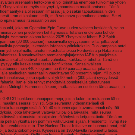
altain arsenaalin lentokone ei voi toimittaa enempää tulivoimaa yhden
ttä Yhdysvallat on myös siirtynyt dynaamiseen maalittamiseen. Tämä
kohdemäärityksiä ollessaan ilmassa, ja joissakin tapauksissa niiden
äisesti. Iran ei koskaan tiedä, mitä seuraava pommikone kantaa. Se ei
uo epävarmuus itsessään on ase.
 kaupunki, joka on Operation Epic Furyn uuden vaiheen keskiössä, se on
uomionarvoinen ja edelleen kehittymässä. Isfahan ei ole uusi kohde
dnight Hammerin aikana kesällä 2025 Yhdysvallat lähetti B-2 Spirit -
logramman (30 000 paunan) massiivisilla syvyyspommeilla, jotka ovat
aalisia pommeja, iskemään Isfahanin ydinlaitoksiin. Tuo kampanja antoi
anin ydinohjelmalle, tuhoten rikastuslaitoksia Fordow'ssa ja Natanzissa
 Isfahanissa. Kansainvälisen atomienergiajärjestön IAEA:n pääjohtaja
ämä iskut aiheuttivat suurta vahinkoa, kaikkea ei tuhottu. Tämä on
e pysyy niin keskeisenä tässä konfliktissa. Kansainvälisen
rastoineen noin 440 kilogrammaa (970 paunaa) uraania, joka on
 alle aseluokan materiaaliin vaadittavan 90 prosentin rajan. Yli puolet
än tunneleissa, jotka sijaitsevat yli 90 metrin (300 jalan) syvyydessä
fahania. Iran ei ole tehnyt merkittäviä ponnisteluja tuhoutuneen
tion Midnight Hammerin jälkeen, mutta sillä on edelleen tämä uraani, ja
a.
aen GBU-31-bunkkerintuhoajapommeja, joista kukin toi mukanaan lähes
aailma seurasi tiiviisti. Sitä seurannut videomateriaali oli
eoita kaupungin sisältä. Yli 40 sekunnin ajan kuvamateriaali näyttää
yksiä, jotka lähettävät valtavia tulipalloja taivaalle, mitä seuraa
tävissä kokonaisia toissijaisten räjähdysten ketjureaktioita. Tämä on
ia pelkän yksittäisen pommin vaikutuksen sijaan. Presidentti Trump itse
tä ketjureaktioiskuista. The Nuclear Threat Initiative on huomauttanut, että
- ja tuotantokompleksi. Kyseessä on 1980-luvulla rakennettu laitos,
ohjois-Korealta. Siellä Iran kehitti Shahab 4 -järjestelmänsä, jonka