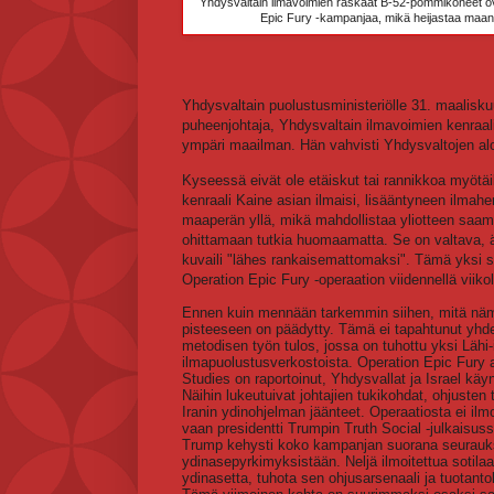
Yhdysvaltain ilmavoimien raskaat B-52-pommikoneet ov
Epic Fury -kampanjaa, mikä heijastaa maan
Yhdysvaltain puolustusministeriölle 31. maalisk
puheenjohtaja, Yhdysvaltain ilmavoimien kenraali 
ympäri maailman. Hän vahvisti Yhdysvaltojen alo
Kyseessä eivät ole etäiskut tai rannikkoa myötäi
kenraali Kaine asian ilmaisi, lisääntyneen ilmah
maaperän yllä, mikä mahdollistaa yliotteen saamis
ohittamaan tutkia huomaamatta. Se on valtava, ään
kuvaili "lähes rankaisemattomaksi". Tämä yksi sa
Operation Epic Fury -operaation viidennellä viikol
Ennen kuin mennään tarkemmin siihen, mitä näm
pisteeseen on päädytty. Tämä ei tapahtunut yhde
metodisen työn tulos, jossa on tuhottu yksi Läh
ilmapuolustusverkostoista. Operation Epic Fury a
Studies on raportoinut, Yhdysvallat ja Israel käynn
Näihin lukeutuivat johtajien tukikohdat, ohjusten
Iranin ydinohjelman jäänteet. Operaatiosta ei ilm
vaan presidentti Trumpin Truth Social -julkaisus
Trump kehysti koko kampanjan suorana seuraukse
ydinasepyrkimyksistään. Neljä ilmoitettua sotilaal
ydinasetta, tuhota sen ohjusarsenaali ja tuotantol