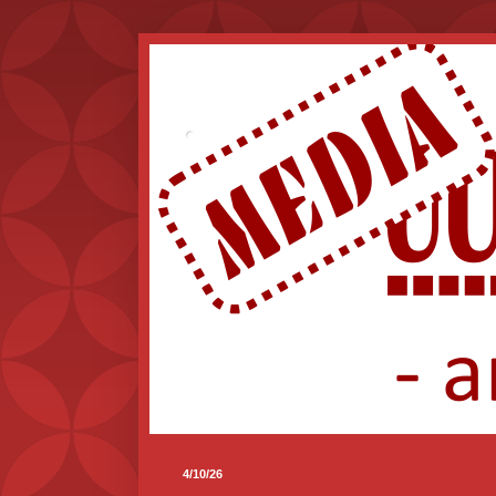
.
4/10/26