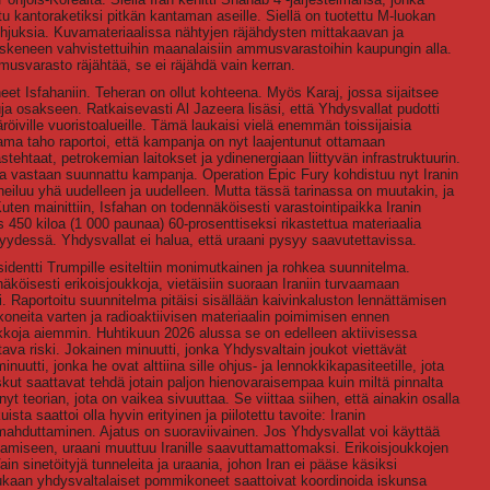
u kantoraketiksi pitkän kantaman aseille. Siellä on tuotettu M-luokan
ohjuksia. Kuvamateriaalissa nähtyjen räjähdysten mittakaavan ja
 iskeneen vahvistettuihin maanalaisiin ammusvarastoihin kaupungin alla.
musvarasto räjähtää, se ei räjähdä vain kerran.
uneet Isfahaniin. Teheran on ollut kohteena. Myös Karaj, jossa sijaitsee
uja osakseen. Ratkaisevasti Al Jazeera lisäsi, että Yhdysvallat pudotti
iville vuoristoalueille. Tämä laukaisi vielä enemmän toissijaisia
Sama taho raportoi, että kampanja on nyt laajentunut ottamaan
tehtaat, petrokemian laitokset ja ydinenergiaan liittyvän infrastruktuurin.
toa vastaan suunnattu kampanja. Operation Epic Fury kohdistuu nyt Iranin
heiluu yhä uudelleen ja uudelleen. Mutta tässä tarinassa on muutakin, ja
ten mainittiin, Isfahan on todennäköisesti varastointipaikka Iranin
hes 450 kiloa (1 000 paunaa) 60-prosenttiseksi rikastettua materiaalia
yvyydessä. Yhdysvallat ei halua, että uraani pysyy saavutettavissa.
identti Trumpille esiteltiin monimutkainen ja rohkea suunnitelma.
öisesti erikoisjoukkoja, vietäisiin suoraan Iraniin turvaamaan
. Raportoitu suunnitelma pitäisi sisällään kaivinkaluston lennättämisen
ikoneita varten ja radioaktiivisen materiaalin poimimisen ennen
kkoja aiemmin. Huhtikuun 2026 alussa se on edelleen aktiivisessa
tava riski. Jokainen minuutti, jonka Yhdysvaltain joukot viettävät
utti, jonka he ovat alttiina sille ohjus- ja lennokkikapasiteetille, jota
iskut saattavat tehdä jotain paljon hienovaraisempaa kuin miltä pinnalta
nyt teorian, jota on vaikea sivuuttaa. Se viittaa siihen, että ainakin osalla
sta saattoi olla hyvin erityinen ja piilotettu tavoite: Iranin
omahduttaminen. Ajatus on suoraviivainen. Jos Yhdysvallat voi käyttää
miseen, uraani muuttuu Iranille saavuttamattomaksi. Erikoisjoukkojen
in sinetöityjä tunneleita ja uraania, johon Iran ei pääse käsiksi
mukaan yhdysvaltalaiset pommikoneet saattoivat koordinoida iskunsa