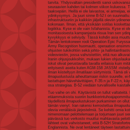
tarvita. Yhdysvaltain presidentti sanoi uskovan
seuraavien kahden tai kolmen viikon kuluessa. Tr
taaksepäin. Heillä ei ole laivastoa, ei armeijaa
ydinkysymys. Ja juuri sinne B-52:t on suunnattu. K
infrastruktuuriin ja kaikkiin jäljellä oleviin ydin
kokonaan. Ilman, että yksikään sotilas kosket
logiikka. Kyse ei ole vain Isfahanista. Kyse ei ole
monitasoisesta kampanjasta riisua Iran sen ydinpot
kyvykkyys ei selviydy. Tässä kohdin asia muuttu
Tämän lentokoneen rooli Operation Epic Furyssa 
Army Recognition huomautti, operaation ensimmäis
ohjusten tukikohtiin sekä johto- ja hallintainfra
videoviestin, jossa vahvistettiin, että nuo alkuva
Iranin ohjusjoukkoihin, mukaan lukien ohjuslauka
iskut olivat perustavalla tavalla erilaisia kuin m
erityisesti aseita kuten AGM-158 JASSM -risteil
ilman kiisteltyyn ilmatilaan siirtymistä. Tämä oli v
ilmapuolustusta aiheuttamaan riskin suurelle, ei-h
lastattujen häivehävittäjien, F-35:n ja F-22:n, k
osa strategiaa. B-52 viedään turvalliselle kaista
Tuo vaihe on ohi. Käytävistä on tullut valtateit
etäammuksista suoriin bunkkerintuhoajapommituksi
täydellistä ilmapuolustuksen purkaminen on ollu
tämän vienyt. Iran rakensi kerrostettua ilmapuo
olevia venäläisiä järjestelmiä. Se kehitti omia ko
nimenomaan pelottelemaan ja torjumaan juuri sen
päivässä tuo verkosto muuttui mahtavasta pelotte
lähteet ovat vahvistaneet, että B-52H Stratofor
Englannista. Ne ovat lentäneet täyteen lastatt