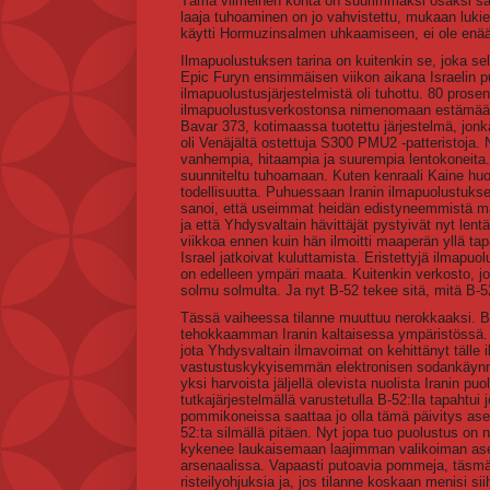
Tämä viimeinen kohta on suurimmaksi osaksi saav
laaja tuhoaminen on jo vahvistettu, mukaan lukie
käytti Hormuzinsalmen uhkaamiseen, ei ole enää
Ilmapuolustuksen tarina on kuitenkin se, joka se
Epic Furyn ensimmäisen viikon aikana Israelin pu
ilmapuolustusjärjestelmistä oli tuhottu. 80 prosent
ilmapuolustusverkostonsa nimenomaan estämään sel
Bavar 373, kotimaassa tuotettu järjestelmä, jonk
oli Venäjältä ostettuja S300 PMU2 -patteristoja.
vanhempia, hitaampia ja suurempia lentokoneita. Pa
suunniteltu tuhoamaan. Kuten kenraali Kaine huo
todellisuutta. Puhuessaan Iranin ilmapuolustuks
sanoi, että useimmat heidän edistyneemmistä maa-
ja että Yhdysvaltain hävittäjät pystyivät nyt le
viikkoa ennen kuin hän ilmoitti maaperän yllä ta
Israel jatkoivat kuluttamista. Eristettyjä ilmapuo
on edelleen ympäri maata. Kuitenkin verkosto, jonka
solmu solmulta. Ja nyt B-52 tekee sitä, mitä B-
Tässä vaiheessa tilanne muuttuu nerokkaaksi. B-52
tehokkaamman Iranin kaltaisessa ympäristössä. B
jota Yhdysvaltain ilmavoimat on kehittänyt tälle
vastustuskykyisemmän elektronisen sodankäynnin t
yksi harvoista jäljellä olevista nuolista Iranin p
tutkajärjestelmällä varustetulla B-52:lla tapahtui
pommikoneissa saattaa jo olla tämä päivitys ase
52:ta silmällä pitäen. Nyt jopa tuo puolustus on 
kykenee laukaisemaan laajimman valikoiman ase
arsenaalissa. Vapaasti putoavia pommeja, täsm
risteilyohjuksia ja, jos tilanne koskaan menisi s