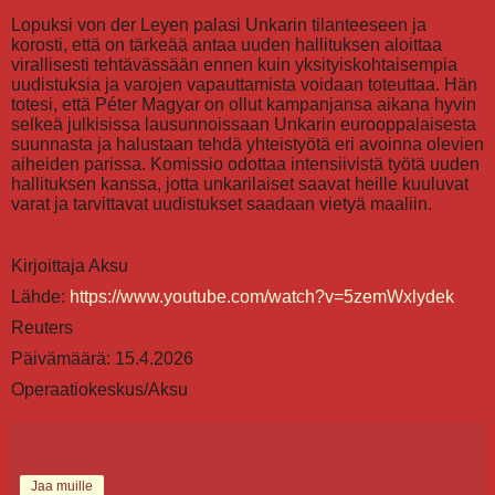
Lopuksi von der Leyen palasi Unkarin tilanteeseen ja
korosti, että on tärkeää antaa uuden hallituksen aloittaa
virallisesti tehtävässään ennen kuin yksityiskohtaisempia
uudistuksia ja varojen vapauttamista voidaan toteuttaa. Hän
totesi, että Péter Magyar on ollut kampanjansa aikana hyvin
selkeä julkisissa lausunnoissaan Unkarin eurooppalaisesta
suunnasta ja halustaan tehdä yhteistyötä eri avoinna olevien
aiheiden parissa. Komissio odottaa intensiivistä työtä uuden
hallituksen kanssa, jotta unkarilaiset saavat heille kuuluvat
varat ja tarvittavat uudistukset saadaan vietyä maaliin.
Kirjoittaja Aksu
Lähde:
https://www.youtube.com/watch?v=5zemWxlydek
Reuters
Päivämäärä: 15.4.2026
Operaatiokeskus/Aksu
Jaa muille