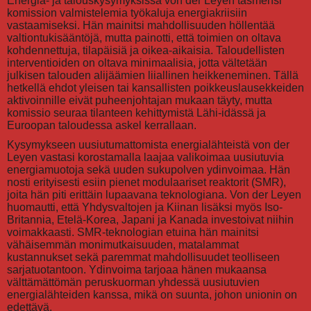
Energia- ja talouskysymyksissä von der Leyen täsmensi
komission valmistelemia työkaluja energiakriisiin
vastaamiseksi. Hän mainitsi mahdollisuuden höllentää
valtiontukisääntöjä, mutta painotti, että toimien on oltava
kohdennettuja, tilapäisiä ja oikea-aikaisia. Taloudellisten
interventioiden on oltava minimaalisia, jotta vältetään
julkisen talouden alijäämien liiallinen heikkeneminen. Tällä
hetkellä ehdot yleisen tai kansallisten poikkeuslausekkeiden
aktivoinnille eivät puheenjohtajan mukaan täyty, mutta
komissio seuraa tilanteen kehittymistä Lähi-idässä ja
Euroopan taloudessa askel kerrallaan.
Kysymykseen uusiutumattomista energialähteistä von der
Leyen vastasi korostamalla laajaa valikoimaa uusiutuvia
energiamuotoja sekä uuden sukupolven ydinvoimaa. Hän
nosti erityisesti esiin pienet modulaariset reaktorit (SMR),
joita hän piti erittäin lupaavana teknologiana. Von der Leyen
huomautti, että Yhdysvaltojen ja Kiinan lisäksi myös Iso-
Britannia, Etelä-Korea, Japani ja Kanada investoivat niihin
voimakkaasti. SMR-teknologian etuina hän mainitsi
vähäisemmän monimutkaisuuden, matalammat
kustannukset sekä paremmat mahdollisuudet teolliseen
sarjatuotantoon. Ydinvoima tarjoaa hänen mukaansa
välttämättömän peruskuorman yhdessä uusiutuvien
energialähteiden kanssa, mikä on suunta, johon unionin on
edettävä.