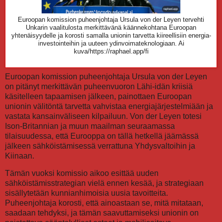
Euroopan komission puheenjohtaja Ursula von der Leyen tervehti
Unkarin vaalitulosta merkittävänä käännekohtana Euroopan
yhtenäisyydelle ja korosti samalla unionin tarvetta kiireellisiin energia-
investointeihin ja uuteen ydinvoimateknologiaan. Ai
kuva/https://raphael.app/fi
Euroopan komission puheenjohtaja Ursula von der Leyen
on pitänyt merkittävän puheenvuoron Lähi-idän kriisiä
käsitelleen tapaamisen jälkeen, painottaen Euroopan
unionin välitöntä tarvetta vahvistaa energiajärjestelmiään ja
vastata kansainväliseen kilpailuun. Von der Leyen totesi
Ison-Britannian ja muun maailman seuraamassa
tilaisuudessa, että Eurooppa on tällä hetkellä jäämässä
jälkeen sähköistämisessä verrattuna Yhdysvaltoihin ja
Kiinaan.
Tämän vuoksi komissio aikoo esittää uuden
sähköistämisstrategian vielä ennen kesää, ja strategiaan
sisällytetään kunnianhimoisia uusia tavoitteita.
Puheenjohtaja korosti, että ainoastaan se, mitä mitataan,
saadaan tehdyksi, ja tämän saavuttamiseksi unionin on