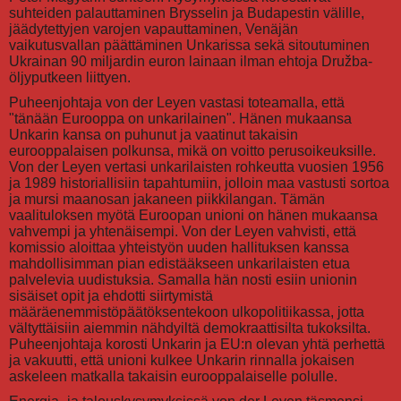
suhteiden palauttaminen Brysselin ja Budapestin välille,
jäädytettyjen varojen vapauttaminen, Venäjän
vaikutusvallan päättäminen Unkarissa sekä sitoutuminen
Ukrainan 90 miljardin euron lainaan ilman ehtoja Družba-
öljyputkeen liittyen.
Puheenjohtaja von der Leyen vastasi toteamalla, että
"tänään Eurooppa on unkarilainen". Hänen mukaansa
Unkarin kansa on puhunut ja vaatinut takaisin
eurooppalaisen polkunsa, mikä on voitto perusoikeuksille.
Von der Leyen vertasi unkarilaisten rohkeutta vuosien 1956
ja 1989 historiallisiin tapahtumiin, jolloin maa vastusti sortoa
ja mursi maanosan jakaneen piikkilangan. Tämän
vaalituloksen myötä Euroopan unioni on hänen mukaansa
vahvempi ja yhtenäisempi. Von der Leyen vahvisti, että
komissio aloittaa yhteistyön uuden hallituksen kanssa
mahdollisimman pian edistääkseen unkarilaisten etua
palvelevia uudistuksia. Samalla hän nosti esiin unionin
sisäiset opit ja ehdotti siirtymistä
määräenemmistöpäätöksentekoon ulkopolitiikassa, jotta
vältyttäisiin aiemmin nähdyiltä demokraattisilta tukoksilta.
Puheenjohtaja korosti Unkarin ja EU:n olevan yhtä perhettä
ja vakuutti, että unioni kulkee Unkarin rinnalla jokaisen
askeleen matkalla takaisin eurooppalaiselle polulle.