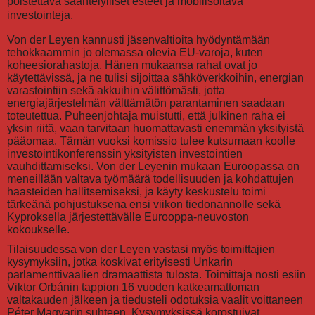
poistettava sääntelylliset esteet ja mobilisoitava
investointeja.
Von der Leyen kannusti jäsenvaltioita hyödyntämään
tehokkaammin jo olemassa olevia EU-varoja, kuten
koheesiorahastoja. Hänen mukaansa rahat ovat jo
käytettävissä, ja ne tulisi sijoittaa sähköverkkoihin, energian
varastointiin sekä akkuihin välittömästi, jotta
energiajärjestelmän välttämätön parantaminen saadaan
toteutettua. Puheenjohtaja muistutti, että julkinen raha ei
yksin riitä, vaan tarvitaan huomattavasti enemmän yksityistä
pääomaa. Tämän vuoksi komissio tulee kutsumaan koolle
investointikonferenssin yksityisten investointien
vauhdittamiseksi. Von der Leyenin mukaan Euroopassa on
meneillään valtava työmäärä todellisuuden ja kohdattujen
haasteiden hallitsemiseksi, ja käyty keskustelu toimi
tärkeänä pohjustuksena ensi viikon tiedonannolle sekä
Kyproksella järjestettävälle Eurooppa-neuvoston
kokoukselle.
Tilaisuudessa von der Leyen vastasi myös toimittajien
kysymyksiin, jotka koskivat erityisesti Unkarin
parlamenttivaalien dramaattista tulosta. Toimittaja nosti esiin
Viktor Orbánin tappion 16 vuoden katkeamattoman
valtakauden jälkeen ja tiedusteli odotuksia vaalit voittaneen
Péter Magyarin suhteen. Kysymyksissä korostuivat