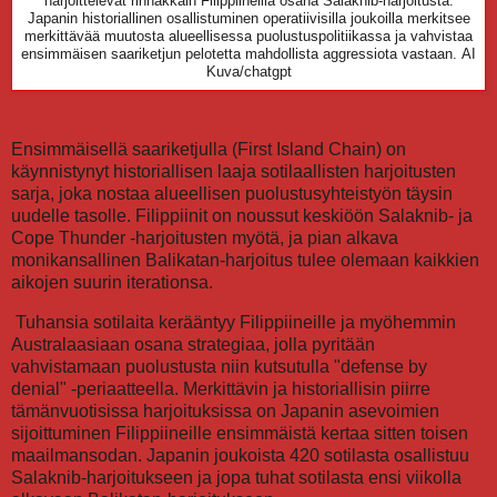
harjoittelevat rinnakkain Filippiineillä osana Salaknib-harjoitusta.
Japanin historiallinen osallistuminen operatiivisilla joukoilla merkitsee
merkittävää muutosta alueellisessa puolustuspolitiikassa ja vahvistaa
ensimmäisen saariketjun pelotetta mahdollista aggressiota vastaan.
AI
Kuva/chatgpt
Ensimmäisellä saariketjulla (First Island Chain) on
käynnistynyt historiallisen laaja sotilaallisten harjoitusten
sarja, joka nostaa alueellisen puolustusyhteistyön täysin
uudelle tasolle. Filippiinit on noussut keskiöön Salaknib- ja
Cope Thunder -harjoitusten myötä, ja pian alkava
monikansallinen Balikatan-harjoitus tulee olemaan kaikkien
aikojen suurin iterationsa.
Tuhansia sotilaita kerääntyy Filippiineille ja myöhemmin
Australaasiaan osana strategiaa, jolla pyritään
vahvistamaan puolustusta niin kutsutulla "defense by
denial" -periaatteella. Merkittävin ja historiallisin piirre
tämänvuotisissa harjoituksissa on Japanin asevoimien
sijoittuminen Filippiineille ensimmäistä kertaa sitten toisen
maailmansodan. Japanin joukoista 420 sotilasta osallistuu
Salaknib-harjoitukseen ja jopa tuhat sotilasta ensi viikolla