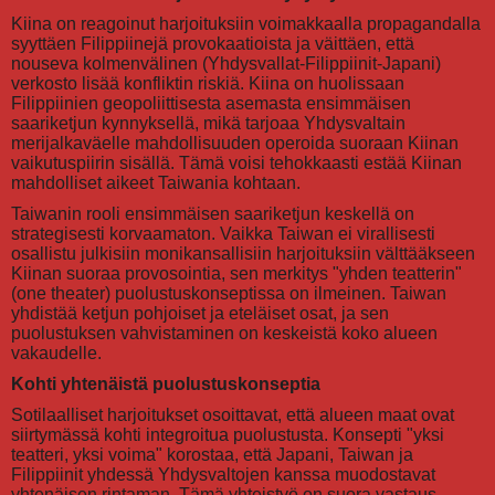
Kiina on reagoinut harjoituksiin voimakkaalla propagandalla
syyttäen Filippiinejä provokaatioista ja väittäen, että
nouseva kolmenvälinen (Yhdysvallat-Filippiinit-Japani)
verkosto lisää konfliktin riskiä. Kiina on huolissaan
Filippiinien geopoliittisesta asemasta ensimmäisen
saariketjun kynnyksellä, mikä tarjoaa Yhdysvaltain
merijalkaväelle mahdollisuuden operoida suoraan Kiinan
vaikutuspiirin sisällä. Tämä voisi tehokkaasti estää Kiinan
mahdolliset aikeet Taiwania kohtaan.
Taiwanin rooli ensimmäisen saariketjun keskellä on
strategisesti korvaamaton. Vaikka Taiwan ei virallisesti
osallistu julkisiin monikansallisiin harjoituksiin välttääkseen
Kiinan suoraa provosointia, sen merkitys "yhden teatterin"
(one theater) puolustuskonseptissa on ilmeinen. Taiwan
yhdistää ketjun pohjoiset ja eteläiset osat, ja sen
puolustuksen vahvistaminen on keskeistä koko alueen
vakaudelle.
Kohti yhtenäistä puolustuskonseptia
Sotilaalliset harjoitukset osoittavat, että alueen maat ovat
siirtymässä kohti integroitua puolustusta. Konsepti "yksi
teatteri, yksi voima" korostaa, että Japani, Taiwan ja
Filippiinit yhdessä Yhdysvaltojen kanssa muodostavat
yhtenäisen rintaman. Tämä yhteistyö on suora vastaus