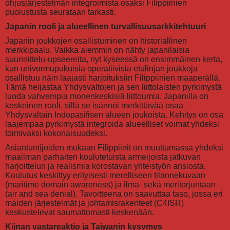
ohjusjärjestelmän integroimista osaksi Filippiinien
puolustusta seurataan tarkasti.
Japanin rooli ja alueellinen turvallisuusarkkitehtuuri
Japanin joukkojen osallistuminen on historiallinen
merkkipaalu. Vaikka aiemmin on nähty japanilaisia
suunnittelu-upseereita, nyt kyseessä on ensimmäinen kerta,
kun univormupukuisia operatiivisia etulinjan joukkoja
osallistuu näin laajasti harjoituksiin Filippiinien maaperällä.
Tämä heijastaa Yhdysvaltojen ja sen liittolaisten pyrkimystä
luoda vahvempia monenkeskisiä liittoumia. Japanilla on
keskeinen rooli, sillä se isännöi merkittävää osaa
Yhdysvaltain Indopasifisen alueen joukoista. Kehitys on osa
laajempaa pyrkimystä integroida alueelliset voimat yhdeksi
toimivaksi kokonaisuudeksi.
Asiantuntijoiden mukaan Filippiinit on muuttumassa yhdeksi
maailman parhaiten koulutetuista armeijoista jatkuvan
harjoittelun ja realismia korostavan yhteistyön ansiosta.
Koulutus keskittyy erityisesti merelliseen tilannekuvaan
(maritime domain awareness) ja ilma- sekä meritorjuntaan
(air and sea denial). Tavoitteena on saavuttaa taso, jossa eri
maiden järjestelmät ja johtamisrakenteet (C4ISR)
keskustelevat saumattomasti keskenään.
Kiinan vastareaktio ja Taiwanin kysymys