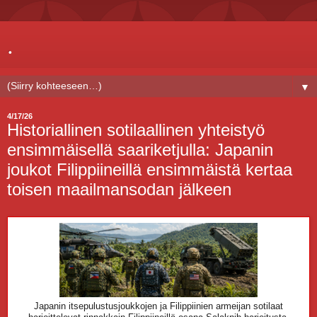
.
▼
4/17/26
Historiallinen sotilaallinen yhteistyö
ensimmäisellä saariketjulla: Japanin
joukot Filippiineillä ensimmäistä kertaa
toisen maailmansodan jälkeen
Japanin itsepulustusjoukkojen ja Filippiinien armeijan sotilaat