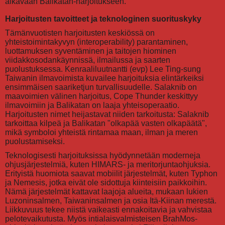
alkavaan Balikatan-harjoitukseen.
Harjoitusten tavoitteet ja teknologinen suorituskyky
Tämänvuotisten harjoitusten keskiössä on
yhteistoimintakyvyn (interoperability) parantaminen,
luottamuksen syventäminen ja taitojen hiominen
viidakkosodankäynnissä, ilmailussa ja saarten
puolustuksessa. Kenraaliluutnantti (evp) Lee Ting-sung
Taiwanin ilmavoimista kuvailee harjoituksia elintärkeiksi
ensimmäisen saariketjun turvallisuudelle. Salaknib on
maavoimien välinen harjoitus, Cope Thunder keskittyy
ilmavoimiin ja Balikatan on laaja yhteisoperaatio.
Harjoitusten nimet heijastavat niiden tarkoitusta: Salaknib
tarkoittaa kilpeä ja Balikatan "olkapää vasten olkapäätä",
mikä symboloi yhteistä rintamaa maan, ilman ja meren
puolustamiseksi.
Teknologisesti harjoituksissa hyödynnetään moderneja
ohjusjärjestelmiä, kuten HIMARS- ja meritorjuntaohjuksia.
Erityistä huomiota saavat mobiilit järjestelmät, kuten Typhon
ja Nemesis, jotka eivät ole sidottuja kiinteisiin paikkoihin.
Nämä järjestelmät kattavat laajoja alueita, mukaan lukien
Luzoninsalmen, Taiwaninsalmen ja osia Itä-Kiinan merestä.
Liikkuvuus tekee niistä vaikeasti ennakoitavia ja vahvistaa
pelotevaikutusta. Myös intialaisvalmisteisen BrahMos-