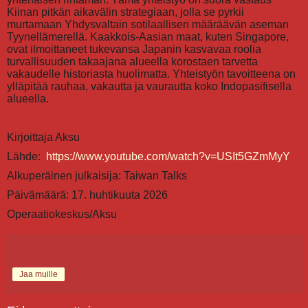
Kiinan pitkän aikavälin strategiaan, jolla se pyrkii
murtamaan Yhdysvaltain sotilaallisen määräävän aseman
Tyynellämerellä. Kaakkois-Aasian maat, kuten Singapore,
ovat ilmoittaneet tukevansa Japanin kasvavaa roolia
turvallisuuden takaajana alueella korostaen tarvetta
vakaudelle historiasta huolimatta. Yhteistyön tavoitteena on
ylläpitää rauhaa, vakautta ja vaurautta koko Indopasifisella
alueella.
Kirjoittaja Aksu
Lähde:
https://www.youtube.com/watch?v=USIt5GZmMyY
Alkuperäinen julkaisija: Taiwan Talks
Päivämäärä: 17. huhtikuuta 2026
Operaatiokeskus/Aksu
Jaa muille