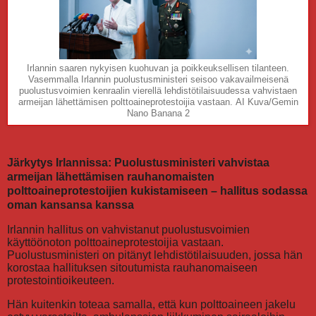
Irlannin saaren nykyisen kuohuvan ja poikkeuksellisen tilanteen.
Vasemmalla Irlannin puolustusministeri seisoo vakavailmeisenä
puolustusvoimien kenraalin vierellä lehdistötilaisuudessa vahvistaen
armeijan lähettämisen polttoaineprotestoijia vastaan. AI Kuva/Gemin
Nano Banana 2
Järkytys Irlannissa: Puolustusministeri vahvistaa
armeijan lähettämisen rauhanomaisten
polttoaineprotestoijien kukistamiseen – hallitus sodassa
oman kansansa kanssa
Irlannin hallitus on vahvistanut puolustusvoimien
käyttöönoton polttoaineprotestoijia vastaan.
Puolustusministeri on pitänyt lehdistötilaisuuden, jossa hän
korostaa hallituksen sitoutumista rauhanomaiseen
protestointioikeuteen.
Hän kuitenkin toteaa samalla, että kun polttoaineen jakelu