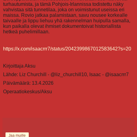
turhautumista, ja tämä Pohjois-Irlannissa todistettu näky
vahvistaa sitä tunnetilaa, joka on voimistunut useissa eri
maissa. Rovio jatkaa palamistaan, savu nousee korkealle
taivaalle ja lippu liehuu yhä rakennelman huipulla samalla,
kun paikalla olevat ihmiset dokumentoivat historiallista
hetkeä puhelimillaan.
https://x.com/isaacrrr7/status/2042399867012583642?s=20
Kirjoittaja Aksu
Lähde:
Liz Churchill - @liz_churchill10, Isaac - @isaacrrr7
Päivämäärä: 13.4.2026
Operaatiokeskus/Aksu
Jaa muille