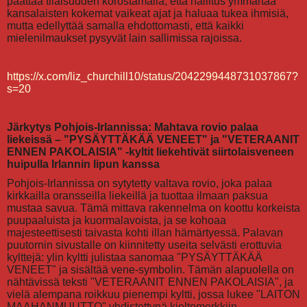
päättää tilaisuuden korostamalla, että hallitus ymmärtää
kansalaisten kokemat vaikeat ajat ja haluaa tukea ihmisiä,
mutta edellyttää samalla ehdottomasti, että kaikki
mielenilmaukset pysyvät lain sallimissa rajoissa.
https://x.com/liz_churchill10/status/2042299448731037867?
s=20
Järkytys Pohjois-Irlannissa: Mahtava rovio palaa
liekeissä – "PYSÄYTTÄKÄÄ VENEET" ja "VETERAANIT
ENNEN PAKOLAISIA" -kyltit liekehtivät siirtolaisveneen
huipulla Irlannin lipun kanssa
Pohjois-Irlannissa on sytytetty valtava rovio, joka palaa
kirkkailla oransseilla liekeillä ja tuottaa ilmaan paksua
mustaa savua. Tämä mittava rakennelma on koottu korkeista
puupaaluista ja kuormalavoista, ja se kohoaa
majesteettisesti taivasta kohti illan hämärtyessä. Palavan
puutornin sivustalle on kiinnitetty useita selvästi erottuvia
kylttejä: ylin kyltti julistaa sanomaa "PYSÄYTTÄKÄÄ
VENEET" ja sisältää vene-symbolin. Tämän alapuolella on
nähtävissä teksti "VETERAANIT ENNEN PAKOLAISIA", ja
vielä alempana roikkuu pienempi kyltti, jossa lukee "LAITON
MAAHANMUUTTO" yhdistettynä kieltomerkkiin.