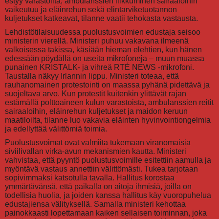
estyy varastoilta, ambulanssien liikkuminen sairaaloihin
vaikeutuu ja eläinrehun sekä elintarviketuotannon
kuljetukset katkeavat, tilanne vaatii tehokasta vastausta.
Lehdistötilaisuudessa puolustusvoimien edustaja seisoo
ministerin vierellä. Ministeri puhuu vakavana ilmeenä
valkoisessa takissa, käsiään hieman elehtien, kun hänen
edessään pöydällä on useita mikrofoneja – muun muassa
punainen KRISTALK- ja vihreä RTÉ NEWS -mikrofoni.
Taustalla näkyy Irlannin lippu. Ministeri toteaa, että
rauhanomainen protestointi on maassa pyhänä pidettävä ja
suojeltava arvo. Kun protestit kuitenkin ylittävät rajan
estämällä polttoaineen kulun varastoista, ambulanssien reitit
sairaaloihin, eläinrehun kuljetukset ja maidon keruun
maatiloilta, tilanne luo vakavia eläinten hyvinvointiongelmia
ja edellyttää välittömiä toimia.
Puolustusvoimat ovat valmiita tukemaan viranomaisia
siviilivallan virka-avun mekanismien kautta. Ministeri
vahvistaa, että pyyntö puolustusvoimille esitettiin aamulla ja
myöntävä vastaus annettiin välittömästi. Tukea tarjotaan
sopivimmaksi katsotulla tavalla. Hallitus korostaa
ymmärtävänsä, että paikalla on aitoja ihmisiä, joilla on
todellisia huolia, ja joiden kanssa hallitus käy vuoropuhelua
edustajiensa välityksellä. Samalla ministeri kehottaa
painokkaasti lopettamaan kaiken sellaisen toiminnan, joka