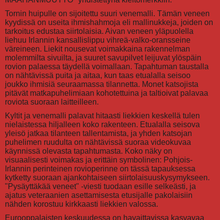
Tornin huipulle on sijoitettu suuri venemalli. Tämän veneen
kyydissä on useita ihmishahmoja eli mallinukkeja, joiden on
tarkoitus edustaa siirtolaisia. Aivan veneen yläpuolella
liehuu Irlannin kansallislippu vihreä-valko-oransseine
väreineen. Liekit nousevat voimakkaina rakennelman
molemmilta sivuilta, ja suuret savupilvet leijuvat ylöspäin
rovion palaessa täydellä voimallaan. Tapahtuman taustalla
on nähtävissä puita ja aitaa, kun taas etualalla seisoo
joukko ihmisiä seuraamassa tilannetta. Monet katsojista
pitävät matkapuhelimiaan kohotettuina ja taltioivat palavaa
roviota suoraan laitteilleen.
Kyltit ja venemalli palavat hitaasti liekkien keskellä tulen
nielaistessa hiljalleen koko rakenteen. Etualalla seisova
yleisö jatkaa tilanteen tallentamista, ja yhden katsojan
puhelimen ruudulta on nähtävissä suoraa videokuvaa
käynnissä olevasta tapahtumasta. Koko näky on
visuaalisesti voimakas ja erittäin symbolinen: Pohjois-
Irlannin perinteinen rovioperinne on tässä tapauksessa
kytketty suoraan ajankohtaiseen siirtolaisuuskysymykseen.
"Pysäyttäkää veneet" -viesti tuodaan esille selkeästi, ja
ajatus veteraanien asettamisesta etusijalle pakolaisiin
nähden korostuu kirkkaasti liekkien valossa.
Eurooppalaisten keskuudessa on havaittavissa kasvavaa