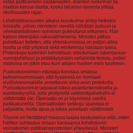
estää polttoaineen saatavuuden, eläinten ruokinnan tai
maidon keruun tiloilta, koska tällainen toiminta ylittää
rikollisuuden rajan.
Lehdistötilaisuuden aikana kuvakulma siirtyy hetkeksi
toisaalle, jolloin ministerin vierellä nähdään pukuun ja
vihreäraidalliseen solmioon pukeutunut virkamies. Hän
katsoo eteenpäin vakavailmeisenä. Ministeri jatkaa
puhettaan todeten, että yhteiskunnassa on paljon aitoa
huolta ja että yrityksiä sekä elinkeinoja halutaan tukea.
Protestoijia kuitenkin kehotetaan sitoutumaan rakentavaan
vuoropuheluun ja pidättäytymään sellaisista teoista, joiden
motiivina on jokin muu kuin aitojen huolien esiin tuominen.
Puolustusvoimien edustaja korostaa omassa
puheenvuorossaan, että kyseessä on normaali
siviiliviranomaisille annettavan virka-avun protokolla.
Puolustusvoimat tarjoavat tukea asiantuntemuksella ja
suorituskyvyillä, joita yksityisillä vartiointipalveluilla ei
välttämättä ole. Operaatio on jo käynnissä useilla
paikkakunnilla. Operaatioiden tarkkoja sijainteja ei
paljasteta, mutta apua ja tukea annetaan välittömästi.
Tilanne on herättänyt maassa laajaa keskustelua siitä, miten
hallitus suhtautuu omaan kansaansa kohdistuviin
voimatoimiin polttoaineprotestien yhteydessä. Ministeri