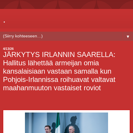
.
▼
4/13/26
JÄRKYTYS IRLANNIN SAARELLA:
Hallitus lähettää armeijan omia
kansalaisiaan vastaan samalla kun
Pohjois-Irlannissa roihuavat valtavat
maahanmuuton vastaiset roviot