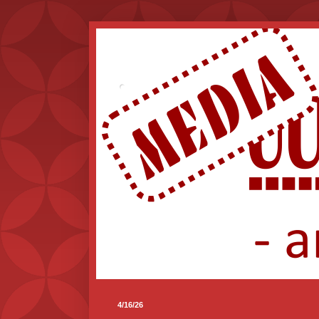
.
4/16/26