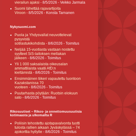
vierailun ajaksi
- 8/5/2026
- Veikko Jarmala
Suomi lähettää rajavartijoita
Viroon
- 8/5/2026
- Konsta Tarnanen
Nykysuomi.com
Puola ja Yhdysvallat neuvottelevat
pysyvistä
sotilastukikohdista
- 8/6/2026
- Toimitus
Neljää 15-vuotiasta vastaan nostettu
syytteet SiS-laitoksen mellakan
jälkeen
- 8/6/2026
- Toimitus
Yli 1 000 saksalaista oikeusalan
ammattilaista vaatii AfD:n
kieltämistä
- 8/6/2026
- Toimitus
Ensimmäinen tiikeri vapautettu luontoon
Kazakstanissa 70
vuoteen
- 8/6/2026
- Toimitus
Puutarhasta pöytään: Ruotsin elokuun
sato
- 8/6/2026
- Toimitus
Rikosuutiset – Rikos- ja onnettomuusuutisia
kotimaasta ja ulkomailta R
Poliisin tehostettu ajotapavalvonta tuotti
tulosta rallien aikaan Jyväskylässä – 74
ajokorttia hyllylle
- 8/6/2026
- Toimitus