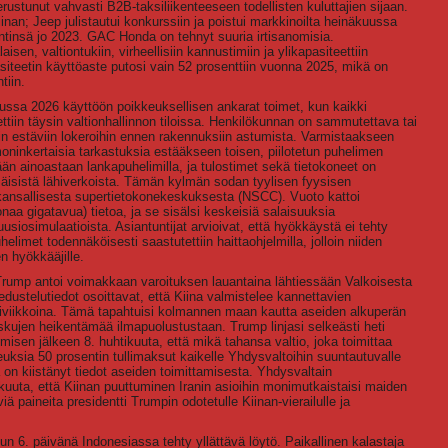
stunut vahvasti B2B-taksiliikenteeseen todellisten kuluttajien sijaan.
an; Jeep julistautui konkurssiin ja poistui markkinoilta heinäkuussa
ntinsä jo 2023. GAC Honda on tehnyt suuria irtisanomisia.
en, valtiontukiin, virheellisiin kannustimiin ja ylikapasiteettiin
iteetin käyttöaste putosi vain 52 prosenttiin vuonna 2025, mikä on
tiin.
kuussa 2026 käyttöön poikkeuksellisen ankarat toimet, kun kaikki
ettiin täysin valtionhallinnon tiloissa. Henkilökunnan on sammutettava tai
lin estäviin lokeroihin ennen rakennuksiin astumista. Varmistaakseen
ninkertaisia tarkastuksia estääkseen toisen, piilotetun puhelimen
än ainoastaan lankapuhelimilla, ja tulostimet sekä tietokoneet on
isäisistä lähiverkoista. Tämän kylmän sodan tyylisen fyysisen
n kansallisesta supertietokonekeskuksesta (NSCC). Vuoto kattoi
a gigatavua) tietoa, ja se sisälsi keskeisiä salaisuuksia
uusiosimulaatioista. Asiantuntijat arvioivat, että hyökkäystä ei tehty
limet todennäköisesti saastutettiin haittaohjelmilla, jolloin niiden
n hyökkääjille.
 Trump antoi voimakkaan varoituksen lauantaina lähtiessään Valkoisesta
dustelutiedot osoittavat, että Kiina valmistelee kannettavien
 lähiviikkoina. Tämä tapahtuisi kolmannen maan kautta aseiden alkuperän
 iskujen heikentämää ilmapuolustustaan. Trump linjasi selkeästi heti
isen jälkeen 8. huhtikuuta, että mikä tahansa valtio, joka toimittaa
keuksia 50 prosentin tullimaksut kaikelle Yhdysvaltoihin suuntautuvalle
 on kiistänyt tiedot aseiden toimittamisesta. Yhdysvaltain
uuta, että Kiinan puuttuminen Iranin asioihin monimutkaistaisi maiden
ä paineita presidentti Trumpin odotetulle Kiinan-vierailulle ja
kuun 6. päivänä Indonesiassa tehty yllättävä löytö. Paikallinen kalastaja