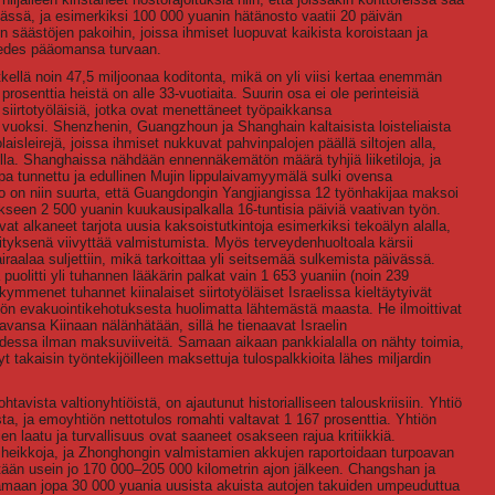
vässä, ja esimerkiksi 100 000 yuanin hätänosto vaatii 20 päivän
säästöjen pakoihin, joissa ihmiset luopuvat kaikista koroistaan ja
 edes pääomansa turvaan.
tkellä noin 47,5 miljoonaa koditonta, mikä on yli viisi kertaa enemmän
osenttia heistä on alle 33-vuotiaita. Suurin osa ei ole perinteisiä
a siirtotyöläisiä, jotka ovat menettäneet työpaikkansa
 vuoksi. Shenzhenin, Guangzhoun ja Shanghain kaltaisista loisteliaista
isleirejä, joissa ihmiset nukkuvat pahvinpalojen päällä siltojen alla,
lla. Shanghaissa nähdään ennennäkemätön määrä tyhjiä liiketiloja, ja
opa tunnettu ja edullinen Mujin lippulaivamyymälä sulki ovensa
o on niin suurta, että Guangdongin Yangjiangissa 12 työnhakijaa maksoi
seen 2 500 yuanin kuukausipalkalla 16-tuntisia päiviä vaativan työn.
vat alkaneet tarjota uusia kaksoistutkintoja esimerkiksi tekoälyn alalla,
ityksenä viivyttää valmistumista. Myös terveydenhuoltoala kärsii
iraalaa suljettiin, mikä tarkoittaa yli seitsemää sulkemista päivässä.
 puolitti yli tuhannen lääkärin palkat vain 1 653 yuaniin (noin 239
kymmenet tuhannet kiinalaiset siirtotyöläiset Israelissa kieltäytyivät
ystön evakuointikehotuksesta huolimatta lähtemästä maasta. He ilmoittivat
ansa Kiinaan nälänhätään, sillä he tienaavat Israelin
essa ilman maksuviiveitä. Samaan aikaan pankkialalla on nähty toimia,
yt takaisin työntekijöilleen maksettuja tulospalkkioita lähes miljardin
vista valtionyhtiöistä, on ajautunut historialliseen talouskriisiin. Yhtiö
a, ja emoyhtiön nettotulos romahti valtavat 1 167 prosenttia. Yhtiön
 laatu ja turvallisuus ovat saaneet osakseen rajua kritiikkiä.
n heikkoja, ja Zhonghongin valmistamien akkujen raportoidaan turpoavan
eistään usein jo 170 000–205 000 kilometrin ajon jälkeen. Changshan ja
samaan jopa 30 000 yuania uusista akuista autojen takuiden umpeuduttua