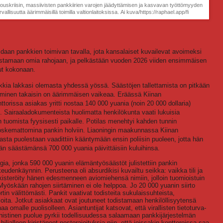
uskriisin, massiivisten pankkiirien varojen jäädyttämisen ja kasvavan työttömyyden
allisuutta äärimmäisillä toimilla valtionlaitoksissa. Ai kuva/https://raphael.app/fi
daan pankkien toimivan tavalla, jota kansalaiset kuvailevat avoimeksi
ostamaan omia rahojaan, ja pelkästään vuoden 2026 viiden ensimmäisen
ut kokonaan.
kkia lakkasi olemasta yhdessä yössä. Säästöjen tallettamista on pitkään
aaminen takaisin on äärimmäisen vaikeaa. Eräässä Kiinan
torissa asiakas yritti nostaa 140 000 yuania (noin 20 000 dollaria)
i. Sairaaladokumenteista huolimatta henkilökunta vaati lukuisia
an tuomista fyysisesti paikalle. Potilas menehtyi kahden tunnin
t koskemattomina pankin holviin. Liaoningin maakunnassa Kiinan
sta puolestaan vaadittiin kääntymään ensin poliisin puoleen, jotta hän
än säästämänsä 700 000 yuania päivittäisiin kuluihinsa.
ia, jonka 590 000 yuanin elämäntyösäästöt julistettiin pankin
eudenkäynnin. Perusteena oli absurdikisi kuvailtu seikka: vaikka tili ja
rekisteröity hänen edesmenneen aviomiehensä nimiin, jolloin tuomioistuin
 Myöskään rahojen siirtäminen ei ole helppoa. Jo 20 000 yuanin siirto
ortin välittömästi. Pankit vaativat todisteita sukulaissuhteista,
ioita. Jotkut asiakkaat ovat joutuneet todistamaan henkilöllisyytensä
aa omalle puolisolleen. Asiantuntijat katsovat, että virallisten tietoturva-
nistinen puolue pyrkii todellisuudessa salaamaan pankkijärjestelmän
jalleen kiristäneet nostorajoituksia niin, että joissakin konttoreissa saa