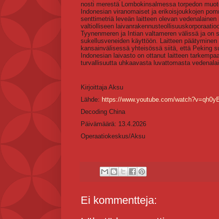
nosti merestä Lombokinsalmessa torpedon muotoisen 
Indonesian viranomaiset ja erikoisjoukkojen pommi
senttimetriä leveän laitteen olevan vedenalainen l
valtiolliseen laivanrakennusteollisuuskorporaatio
Tyynenmeren ja Intian valtameren välissä ja on s
sukellusveneiden käyttöön. Laitteen päätyminen t
kansainvälisessä yhteisössä siitä, että Peking suor
Indonesian laivasto on ottanut laitteen tarkempa
turvallisuutta uhkaavasta luvattomasta vedenala
Kirjoittaja Aksu
Lähde:
https://www.youtube.com/watch?v=qh0
Decoding China
Päivämäärä: 13.4.2026
Operaatiokeskus/Aksu
Ei kommentteja: