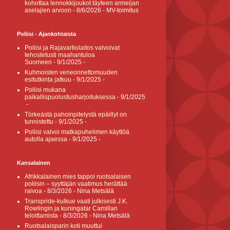
kohottaa lennokkijoukot täyteen armeijan
aselajien arvoon
- 8/6/2026
- MV-toimitus
Poliisi - Ajankohtaista
Poliisi ja Rajavartiolaitos valvoivat
tehostetusti maahantuloa
Suomeen
- 9/1/2025
-
Kuhmoisten veneonnettomuuden
esitutkinta jatkuu
- 9/1/2025
-
Poliisi mukana
paikallispuolustusharjoituksessa
- 9/1/2025
-
Törkeästä pahoinpitelystä epäillyt on
tunnistettu
- 9/1/2025
-
Poliisi valvoi matkapuhelimen käyttöä
autolla ajaessa
- 9/1/2025
-
Kansalainen
Afrikkalainen mies tappoi ruotsalaisen
poliisin – syyttäjän vaatimus herättää
raivoa
- 8/3/2026
- Nina Metsälä
Transpride-kulkue vaati julkisesti J.K.
Rowlingin ja kuningatar Camillan
teloittamista
- 8/3/2026
- Nina Metsälä
Ruotsalaisparin koti muuttui