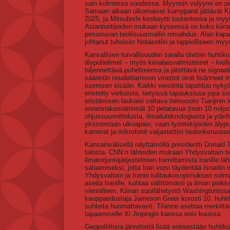
vain kolmessa vuodessa. Myynnin volyymi on peru
Samaan aikaan ulkomaiset kumppanit jättävät Kiin
2025, ja Mitsubishi keskeytti tuotantonsa ja myy
Asiantuntijoiden mukaan kyseessä on koko kiinalais
perustuvan teollisuusmallin romahdus. Alan kapas
johtanut tuhoisiin hintasotiin ja tappiolliseen myyn
Kansallisen turvallisuuden saralla otettiin huhti
älypuhelimet – myös kiinalaisvalmisteiset – kiell
hiljennettävä puhelimensa ja jätettävä ne signaa
säännön noudattamisen virastot ovat lisänneet mo
tuomisen sisään. Kaikki viestintä tapahtuu nykyä
eristetty verkoista, tietyissä tapauksissa jopa s
eristämisen laukaisi valtava tietovuoto Tianjini
ennennäkemättömät 10 petatavua (noin 10 miljoona
ohjussuunnittelusta, ilmailuteknologiasta ja ydinf
yksinomaan ulkoapäin, vaan työntekijöiden älypuhe
kamerat ja mikrofonit valjastettiin tiedonkeruusee
Kansainvälisellä näyttämöllä presidentti Donald
talosta. CNN:n lähteiden mukaan Yhdysvaltain tie
ilmatorjuntajärjestelmien toimittamista Iranille
salaamiseksi, jotta Iran voisi täydentää Israelin
Yhdysvaltain ja Iranin tulitaukosopimuksen solmim
aseita Iranille, kohtaa välittömästi ja ilman poik
viennilleen. Kiinan suurlähetystö Washingtonissa
kauppaedustaja Jameson Greer korosti 10. huhtik
suhteita huomattavasti. Tilanne asettaa merkittävi
tapaamiselle Xi Jinpingin kanssa ensi kuussa.
Geopoliittisia jännitteitä lisää entisestään huhti