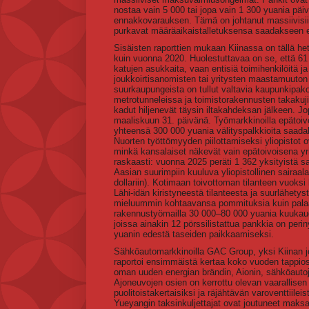
nostaa vain 5 000 tai jopa vain 1 300 yuania päi
ennakkovarauksen. Tämä on johtanut massiivisiin 
purkavat määräaikaistalletuksensa saadakseen
Sisäisten raporttien mukaan Kiinassa on tällä he
kuin vuonna 2020. Huolestuttavaa on se, että 61 pr
katujen asukkaita, vaan entisiä toimihenkilöitä j
joukkoirtisanomisten tai yritysten maastamuuton
suurkaupungeista on tullut valtavia kaupunkipakola
metrotunneleissa ja toimistorakennusten takakuji
kadut hiljenevät täysin iltakahdeksan jälkeen. J
maaliskuun 31. päivänä. Työmarkkinoilla epätoiv
yhteensä 300 000 yuania välityspalkkioita saadak
Nuorten työttömyyden piilottamiseksi yliopistot o
minkä kansalaiset näkevät vain epätoivoisena yr
raskaasti: vuonna 2025 peräti 1 362 yksityistä sa
Aasian suurimpiin kuuluva yliopistollinen sairaala
dollariin). Kotimaan toivottoman tilanteen vuoksi 
Lähi-idän kiristyneestä tilanteesta ja suurlähet
mieluummin kohtaavansa pommituksia kuin palaav
rakennustyömailla 30 000–80 000 yuania kuukaud
joissa ainakin 12 pörssilistattua pankkia on perin
yuanin edestä taseiden paikkaamiseksi.
Sähköautomarkkinoilla GAC Group, yksi Kiinan johta
raportoi ensimmäistä kertaa koko vuoden tappiost
oman uuden energian brändin, Aionin, sähköautojen
Ajoneuvojen osien on kerrottu olevan vaarallise
puolitoistakertaisiksi ja räjähtävän varoventtiil
Yueyangin taksinkuljettajat ovat joutuneet mak