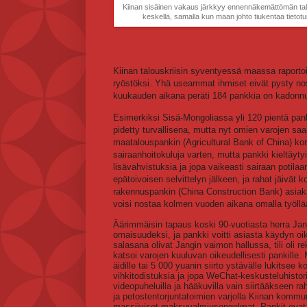
Kiinan sisäinen vakaus järkkyy ennennäkemättömän talo
keskellä, samalla kun maan johto tiukentaa tietoturv
Kiinan talouskriisin syventyessä maassa raportoi
ryöstöksi. Yhä useammat ihmiset eivät pysty n
kuukauden aikana peräti 184 pankkia on kadonn
Esimerkiksi Sisä-Mongoliassa yli 120 pientä pan
pidetty turvallisena, mutta nyt omien varojen s
maatalouspankin (Agricultural Bank of China) kont
sairaanhoitokuluja varten, mutta pankki kieltäyty
lisävahvistuksia ja jopa vaikeasti sairaan potila
epätoivoisen selvittelyn jälkeen, ja rahat jäivä
rakennuspankin (China Construction Bank) asiaka
voisi nostaa kolmen vuoden aikana omalla työllä
Äärimmäisin tapaus koski 90-vuotiasta herra Jang
omaisuudeksi, ja pankki voitti asiasta käydyn oik
salasana olivat Jangin vaimon hallussa, tili oli 
katsoi varojen kuuluvan oikeudellisesti pankille.
äidille tai 5 000 yuanin siirto ystävälle lukitsee k
vihkitodistuksia ja jopa WeChat-keskusteluhistor
videopuheluilla ja hääkuvilla vain siirtääkseen rah
ja petostentorjuntatoimien varjolla Kiinan kommu
massiiviset maksuvalmiusongelmat. Pankit ovat hil