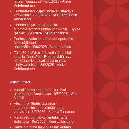
mitään vastaavaa”
- 8/6/2026
- Aleksi
Kolehmainen
Suomalainen kylpyhuonekalusteyritys
konkurssiin
- 8/6/2026
- Liisa Lahti, Edith
Andersson
Perinteistä yli 100-vuotiasta
suomalaisyhtiötä uhkaa konkurssi – Syynä
”piiska”
- 8/6/2026
- Mika Koskinen
Puolustusvoimien erikoinen operaatio –
Näin räjähteet
hävitetään
- 8/6/2026
- Marko Laitala
Tällä 39,2 kWh:n jättiakulla lämmittäisi
kiuasta lähes 5 h – Energiayhtiö myy
sähköä poikkeuksellisella mallilla
Yhdysvalloissa
- 8/6/2026
- Aleksi
Kolehmainen
Verkkouutiset
Vaaralliset valemeduusat sulkivat
uimarantoja Ranskassa
- 8/5/2026
- Ville
Mäkilä
Alexander Stubb: Ukrainan
ilmapuolustusjärjestelmää tulee
vahvistaa
- 8/5/2026
- Konsta Tarnanen
Räjähdedrooni löytyi lentokentältä
Saksassa
- 8/5/2026
- Konsta Tarnanen
Bensiinin hinta laski Vladimir Putinin