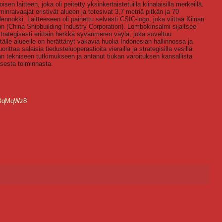
laitteen, joka oli peitetty yksinkertaistetuilla kiinalaisilla merkeillä.
nraivaajat eristivät alueen ja totesivat 3,7 metriä pitkän ja 70
ennokki. Laitteeseen oli painettu selvästi CSIC-logo, joka viittaa Kiinan
on (China Shipbuilding Industry Corporation). Lombokinsalmi sijaitsee
trategisesti erittäin herkkä syvänmeren väylä, joka soveltuu
älle alueelle on herättänyt vakavia huolia Indonesian hallinnossa ja
ittaa salaisia tiedusteluoperaatioita vierailla ja strategisilla vesillä.
an tekniseen tutkimukseen ja antanut tiukan varoituksen kansallista
isesta toiminnasta.
yBqMqWz8