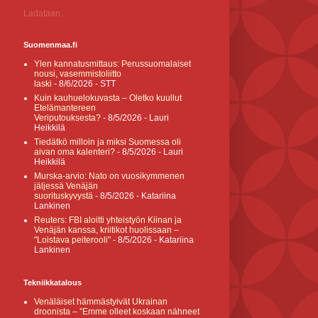
Ladataan...
Suomenmaa.fi
Ylen kannatusmittaus: Perussuomalaiset
nousi, vasemmistoliitto
laski
- 8/6/2026
- STT
Kuin kauhuelokuvasta – Oletko kuullut
Etelämantereen
Veriputouksesta?
- 8/5/2026
- Lauri
Heikkilä
Tiedätkö milloin ja miksi Suomessa oli
aivan oma kalenteri?
- 8/5/2026
- Lauri
Heikkilä
Murska-arvio: Nato on vuosikymmenen
jäljessä Venäjän
suorituskyvystä
- 8/5/2026
- Katariina
Lankinen
Reuters: FBI aloitti yhteistyön Kiinan ja
Venäjän kanssa, kriitikot huolissaan –
"Loistava peiterooli"
- 8/5/2026
- Katariina
Lankinen
Tekniikkatalous
Venäläiset hämmästyivät Ukrainan
droonista – ”Emme olleet koskaan nähneet