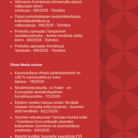
Vahvassa humalassa ylinopeutta ajanut
rattijuoppo kiinni
Ulvilassa
- 8/6/2026
- Toimitus
Oulun poliisilaitoksen keskiviikkoillassa
kotihälytystehtäviä ja
rattijuoppoja
- 8/6/2026
- Toimitus
Poliisilla operaatio Tampereen
rautatieasemalla – kolme henkilöä otettu
kiinni
- 8/6/2026
- Toimitus
Poliisilla operaatio Kivistössä
Vantaalla
- 8/6/2026
- Toimitus
Oikea Media uutiset
Kauhistuttava vihreä sähkökatastrofi on
100 % varmuudella jo oven
takana
- 7/6/2026
-
Muslimiveljeskunta - ei Putler - on
Euroopalle eksistentiaalinen
turvallisuusuhka
- 7/1/2026
-
Epstein-luokka haluaa sodan Venäjää
vastaan hinnalla millä hyvänsä - Suomen
äidit herätkää
- 6/21/2026
-
Suomen eduskunnan Yaroslav Hunka hetki
- Fasistisen Azov prikaatin jäsenten
kutsuminen Suomeen oli kauhistuttava
emämoka
- 6/4/2026
-
Iltalehti levittää Suomelle vaarallista F35