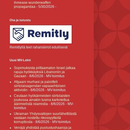
ihmease wunderwaffen
propagandaa
- 5/30/2026
-
Ota ja tutustu
Remitlyllä teet rahansiirrot edullisesti
Uusi MV-Lehti
Sopimuksista piittaamaton Israel jatkaa
rajuja hyökkäyksiä Libanoniin ja
Gazaan
- 8/6/2026
- MV-toimitus
Afgaani murhasi ja paloitteli
siirtolaisagendan vapaaehtoisen
aktivistin
- 8/6/2026
- MV-toimitus
Ceutaan hyökänneiden siirtolaisten
joukossa ainakin tusina karkotettua
äärimielistä islamistia
- 8/6/2026
- MV-
toimitus
Ukrainan Yhdysvaltojen suurlähettilästä
vastaan nostettu rikossyytteitä
korruptiosta
- 8/6/2026
- MV-toimitus
Venäjä yhdistää puolustushaaroja ja