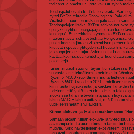
todisteet ja omaisuus, jotta vakuutusyhtiö maks
Tehdaspalot eivät ole BYD:lle vieraita. Vain nelj
syttyi BYD:n tehtaalla Shaoxingissa. Palo oli raj
Virallisten raporttien mukaan palo saatiin sammu
Tehdaspalojen lisäksi BYD:n sähköautot ovat sytt
epäilyksiä yhtiön energiajärjestelmien luotettav
kuningas". Esimerkkeinä kymmeniä BYD-autoja kul
maakunnassa, sekä ostoskatu Rongxianissa Guangx
puolet kadusta jättäen viisihenkisen perheen ko
kiistivät nopeasti yhteyden sähköautoihin, väitt
ja kauppojen omistajat. Asiantuntijat huomauttava
käyttää kotimaassa kehitettyjä, huonolaatuisempia
paloriskejä.
Kiinan siruteollisuus on täysin kuristuksessa. 
suorasta järjestelmällisestä petoksesta. Windows
Ryzen 5 7430U -suorittimen, mutta laitteiden pur
Ryzen 5 5500U vuodelta 2021. Todellisen sirun s
kiinni tästä huijauksesta, ja kaikkien laitteide
todetaan, että yhtiöillä ei ole todellista teknol
sidoksissa tähän laitevalmistajaan. Yhdysvaltain 
lukien MATCH-laki) osoittavat, että Kiina on yhä
uudelleennimeämishuijauksiin.
Kiinan elokuva- ja tv-ala romahtamassa: "He
Samaan aikaan Kiinan elokuva- ja tv-teollisuus
aavekaupunki. Lukuun ottamatta tarpeistonhoitaja
muovia. Koko näyttelijöiden ekosysteemi on täysi
tanssivat tankotanssia baareissa tai myyvät ruokaa