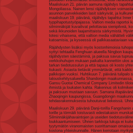
Maaliskuun 21. päivän aamuna räjähdys tapahtui
Mongoliassa. Nainen lensi räjähdyksen voimasta
asunnon parvekkeiden lasit särkyivät, ja kulkurei
maaliskuun 19. päivänä, räjähdys tapahtui Inne
typpihapotustyöpajassa. Valtion media raportoi
silminnäkijät kuvailivat pelottavaa sienipilveä,
sekä ikkunoiden laajamittaista särkymistä. Hyvin 
totesi vihaisena, että valtion media vähätteli väl
katoamisia, ja kyseessä oli palkkasaataviaan va
Räjähdysten lisäksi myös kostonhimoisia tuhopolt
syttyi tehtaalla Fenghuan alueella Ningbon kaupu
räjähdysten säestäminä, ja paksua savua tupruaa 
verkkohuhujen mukaan paikalta kannettiin ulos ai
tarkan tiedotussulun ja että tapaus oli kosto yht
tiukasti. Asiasta tietävät ymmärtävät, että kaik
palkkojen vuoksi. Huhtikuun 7. päivänä tulipalo 
talouskehitysalueella Shandongin maakunnassa, 
Gansu Guotai Chemical Company Limitedin tilo
ihmistä ja loukaten kahta. Rakennus oli kolmikerr
ja paksuun mustaan savuun. Samana iltapäivänä, 
Zhaoqingin kaupungissa, Guangdongin maakunnassa,
tehdasrakennuksesta tuhoutuivat liekeissä. Uhri
Maaliskuun 29. päivänä Danji-torilla Fangshanin 
torille ja törmäili toistuvasti edestakaisin murskat
Silminnäkijähavaintojen ja useiden tiedotusvälin
loukkaantumiseen. Uhrien tarkkoja lukuja ei kuiten
tyytymätön viranomaisten suorittamaan omaisuut
kostona yhteiskunnalle. Hänen kerrotaan myrkyt