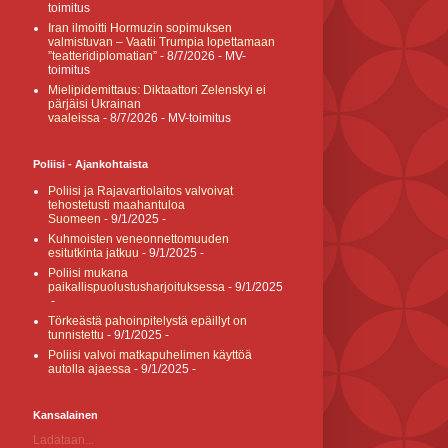
toimitus
Iran ilmoitti Hormuzin sopimuksen
valmistuvan – Vaatii Trumpia lopettamaan
”teatteridiplomatian”
- 8/7/2026
- MV-
toimitus
Mielipidemittaus: Diktaattori Zelenskyi ei
pärjäisi Ukrainan
vaaleissa
- 8/7/2026
- MV-toimitus
Poliisi - Ajankohtaista
Poliisi ja Rajavartiolaitos valvoivat
tehostetusti maahantuloa
Suomeen
- 9/1/2025
-
Kuhmoisten veneonnettomuuden
esitutkinta jatkuu
- 9/1/2025
-
Poliisi mukana
paikallispuolustusharjoituksessa
- 9/1/2025
-
Törkeästä pahoinpitelystä epäillyt on
tunnistettu
- 9/1/2025
-
Poliisi valvoi matkapuhelimen käyttöä
autolla ajaessa
- 9/1/2025
-
Kansalainen
Ladataan...