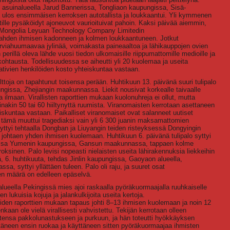
 asuinalueella Jarud Bannerissa, Tongliaon kaupungissa, Sisä-
 ulos ensimmäisen kerroksen autotallista ja loukkaantui. Yli kymmenen
tille pysäköidyt ajoneuvot vaurioituivat pahoin. Kaksi päivää aiemmin,
r Mongolia Leyuan Technology Company Limitedin
 kahden ihmisen kadonneen ja kolmen loukkaantuneen. Jotkut
 korviahuumaavaa jylinää, voimakasta paineaaltoa ja lähikauppojen ovien
perillä oleva lähde vuosi tiedon ulkomaisille riippumattomille medioille ja
ikohtausta. Todellisuudessa se aiheutti yli 20 kuolemaa ja useita
ativien henkilöiden kosto yhteiskuntaa vastaan.
toja on tapahtunut toisensa perään. Huhtikuun 13. päivänä suuri tulipalo
ngissa, Zhejiangin maakunnassa. Liekit nousivat korkealle taivaalle
ilmaan. Virallisten raporttien mukaan kuolonuhreja ei ollut, mutta
nakin 50 tai 60 hiiltynyttä ruumista. Viranomaisten kerrotaan asettaneen
eiskuntaa vastaan. Paikalliset viranomaiset ovat salanneet uutiset
ki tämä muuttui tragediaksi vain yli 6 300 juanin maksamattomien
syttyi tehtaalla Dongban ja Liuyangin teiden risteyksessä Dongyingin
johtaen yhden ihmisen kuolemaan. Huhtikuun 6. päivänä tulipalo syttyi
issa Yumenin kaupungissa, Gansun maakunnassa, tappaen kolme
oksinen. Palo levisi nopeasti nielaisten useita lähirakennuksia liekkeihin
6. huhtikuuta, tehdas Jinlin kaupungissa, Gaoyaon alueella,
 syttyi yllättäen tuleen. Palo oli raju, ja suuret osat
en määrä on edelleen epäselvä.
alueella Pekingissä mies ajoi raskaalla pyöräkuormaajalla ruuhkaiselle
en lukuisia kojuja ja jalankulkijoita useita kertoja.
eiden raporttien mukaan tapaus johti 8–13 ihmisen kuolemaan ja noin 12
kaan ole vielä virallisesti vahvistettu. Tekijän kerrotaan olleen
ensa pakkolunastukseen ja purkuun, ja hän toteutti hyökkäyksen
täneen ensin ruokaa ja käyttäneen sitten pyöräkuormaajaa ihmisten