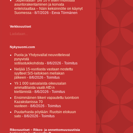
”Superlaatan” piti 10 v sitten mullistaa
asuntorakentaminen ja korvata
ontelolaattaa – Näin keksinnölle on käynyt
Suomessa
- 8/7/2026
- Eeva Törmänen
Verkkouutiset
Ladataan...
Nykysuomi.com
Puola ja Yhdysvallat neuvottelevat
pysyvistä
sotilastukikohdista
- 8/6/2026
- Toimitus
Neljää 15-vuotiasta vastaan nostettu
syytteet SiS-laitoksen mellakan
jälkeen
- 8/6/2026
- Toimitus
Yli 1 000 saksalaista oikeusalan
ammattilaista vaatii AfD:n
kieltämistä
- 8/6/2026
- Toimitus
Ensimmäinen tiikeri vapautettu luontoon
Kazakstanissa 70
vuoteen
- 8/6/2026
- Toimitus
Puutarhasta pöytään: Ruotsin elokuun
sato
- 8/6/2026
- Toimitus
Rikosuutiset – Rikos- ja onnettomuusuutisia