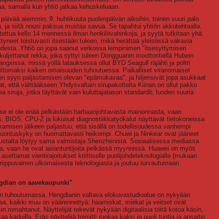
aa, samalla kun yhtiö jatkaa kehuskeluaan.
ä päivää aiemmin, 9. huhtikuuta puolenpäivän aikoihin, toinen suuri palo
u, ja siitä nousi paksua mustaa savua. Se tapahtui yhtiön akkutehtaalla.
tettua kello 14 mennessä ilman henkilövahinkoja, ja syytä tutkitaan yhä.
yneet toistuvasti itsestään tuleen, mikä herättää yleisössä vakavia
uudesta. Yhtiö on jopa saanut verkossa lempinimen "itsesyttymisen
jettanut rekka, joka syttyi tuleen Dongguanin moottoritiellä Hubein
issa, missä yöllä latauksessa ollut BYD Seagull räjähti ja poltti
dittomaksi kaiken omaisuuden tuhoutuessa. Paikalliset viranomaiset
äen syyn paljastamisen olevan "epämukavaa", ja hiljensivät jopa asukkaat
t, että välttääkseen Yhdysvaltain sirupakotteita Kiinan on ollut pakko
 siruja, jotka täyttävät vain kuluttajatason standardit, luoden suuria
Kyse ei ole enää pelkästään harhaanjohtavasta mainonnasta, vaan
, BIOS, CPU-Z ja lukuisat diagnostiikkatyökalut näyttävät tietokoneissa
kamisen jälkeen paljastuu, että sisällä on todellisuudessa vanhempi
uorituskyky on huomattavasti heikompi. Chuwi ja Ninkear ovat jääneet
n taustalta löytyy sama valmistaja Shenzhenistä. Sosiaalisessa mediassa
ogiaa, vaan he ovat asiantuntijoita pelkässä myynnissä. Huawei on myös
asettamat vientirajoitukset kriittiselle puolijohdeteknologialle (mukaan
 riippuvainen ulkomaisesta teknologiasta ja joutuu turvautumaan
ngdian on aavekaupunki"
 on tuhoutumassa. Hengdianin valtava elokuvastudioalue on nykyään
a, kaikki muu on väärennettyä: haarniskat, miekat ja veitset ovat
n romahtanut. Näyttelijät tekevät nykyään digitaalisia töitä kotoa käsin,
 kaduilla. Eräs näyttelijä toimitti ruokaa kaksi ja puoli tuntia ja ansaitsi