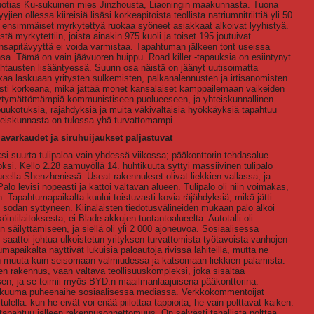
vuotias Ku-sukuinen mies Jinzhousta, Liaoningin maakunnasta. Tuona
en ollessa kiireisiä lisäsi korkeapitoista teollista natriumnitriittiä yli 50
n ensimmäiset myrkytettyä ruokaa syöneet asiakkaat alkoivat lyyhistyä.
tä myrkytettiin, joista ainakin 975 kuoli ja toiset 195 joutuivat
ansapitävyyttä ei voida varmistaa. Tapahtuman jälkeen torit useissa
sa. Tämä on vain jäävuoren huippu. Road killer -tapauksia on esiintynyt
htausten lisääntyessä. Suurin osa näistä on jäänyt uutisoimatta
kaa laskuaan yritysten sulkemisten, palkanalennusten ja irtisanomisten
ti korkeana, mikä jättää monet kansalaiset kamppailemaan vaikeiden
tyytymättömämpiä kommunistiseen puolueeseen, ja yhteiskunnallinen
puukotuksia, räjähdyksiä ja muita väkivaltaisia hyökkäyksiä tapahtuu
yhteiskunnasta on tulossa yhä turvattomampi.
iavarkaudet ja siruhuijaukset paljastuvat
i suurta tulipaloa vain yhdessä viikossa; pääkonttorin tehdasalue
oksi. Kello 2.28 aamuyöllä 14. huhtikuuta syttyi massiivinen tulipalo
eella Shenzhenissä. Useat rakennukset olivat liekkien vallassa, ja
lo levisi nopeasti ja kattoi valtavan alueen. Tulipalo oli niin voimakas,
. Tapahtumapaikalta kuului toistuvasti kovia räjähdyksiä, mikä jätti
 sodan syttyneen. Kiinalaisten tiedotusvälineiden mukaan palo alkoi
ntilaitoksesta, ei Blade-akkujen tuotantoalueelta. Autotalli oli
jen säilyttämiseen, ja siellä oli yli 2 000 ajoneuvoa. Sosiaalisessa
o saattoi johtua ulkoistetun yrityksen turvattomista työtavoista vanhojen
apaikalta näyttivät lukuisia paloautoja rivissä lähiteillä, mutta ne
n muuta kuin seisomaan valmiudessa ja katsomaan liekkien palamista.
en rakennus, vaan valtava teollisuuskompleksi, joka sisältää
sen, ja se toimii myös BYD:n maailmanlaajuisena pääkonttorina.
ti kuuma puheenaihe sosiaalisessa mediassa. Verkkokommentoijat
tulella: kun he eivät voi enää piilottaa tappioita, he vain polttavat kaiken.
 tapahtuu jälleen rakennusonnettomuus. On selvästi tahallista polttaa