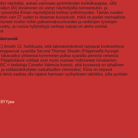
ellyt näyttelijä, auttaa vaimoaan pyörittämään kenkäkauppaa, sillä
oälyn (AI) leviäminen on vienyt näyttelijöiltä toimeentulon, ja
rosenttia Kiinan näyttelijöistä kohtaa työttömyyden. Tämän vuoden
ttiin vain 27 uuden tv-draaman kuvaukset, mikä on puolet normaalista.
irtyneet muihin töihin palkanmaksuviiveiden ja rankkojen työolojen
ätty, ja vuosia hyllytettyjä vanhoja sarjoja on alettu esittää.
ut.
ttämisestä
) ilmoitti 13. huhtikuuta, että laboratoriokokeet tarjoavat konkreettisia
t dumppasivat syanidia Second Thomas Shoalin (Filippiineillä Ayungin
asto takavarikoi yhteensä kymmenen pulloa syanidia pienistä veneistä
ilippiiniläiset sotilaat ovat myös suoraan todistaneet kiinalaisten
C:n tiedottaja Cornelio Valencia korosti, että kyseessä on tahallinen
 ja sotilastukikohdan ruokahuollon viemiseksi. Kiina on torjunut
ä tämä saattaa olla rajaton harmaan vyöhykkeen taktiikka, jolla pyritään
E8YYjew