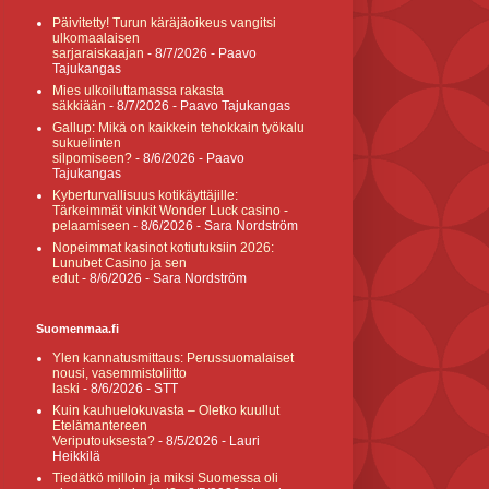
Päivitetty! Turun käräjäoikeus vangitsi
ulkomaalaisen
sarjaraiskaajan
- 8/7/2026
- Paavo
Tajukangas
Mies ulkoiluttamassa rakasta
säkkiään
- 8/7/2026
- Paavo Tajukangas
Gallup: Mikä on kaikkein tehokkain työkalu
sukuelinten
silpomiseen?
- 8/6/2026
- Paavo
Tajukangas
Kyberturvallisuus kotikäyttäjille:
Tärkeimmät vinkit Wonder Luck casino -
pelaamiseen
- 8/6/2026
- Sara Nordström
Nopeimmat kasinot kotiutuksiin 2026:
Lunubet Casino ja sen
edut
- 8/6/2026
- Sara Nordström
Suomenmaa.fi
Ylen kannatusmittaus: Perussuomalaiset
nousi, vasemmistoliitto
laski
- 8/6/2026
- STT
Kuin kauhuelokuvasta – Oletko kuullut
Etelämantereen
Veriputouksesta?
- 8/5/2026
- Lauri
Heikkilä
Tiedätkö milloin ja miksi Suomessa oli