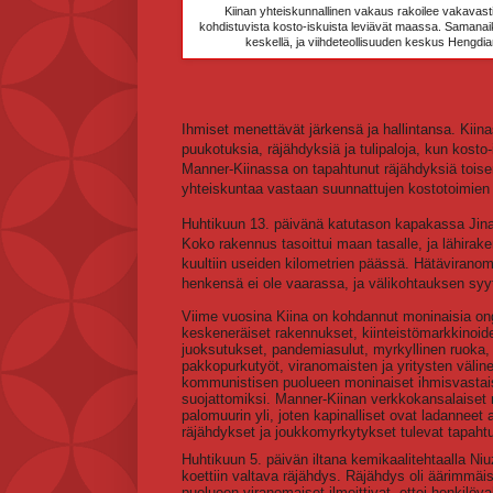
Kiinan yhteiskunnallinen vakaus rakoilee vakavasti,
kohdistuvista kosto-iskuista leviävät maassa. Samanaik
keskellä, ja viihdeteollisuuden keskus Hengdian
Ihmiset menettävät järkensä ja hallintansa. Kiin
puukotuksia, räjähdyksiä ja tulipaloja, kun kost
Manner-Kiinassa on tapahtunut räjähdyksiä tois
yhteiskuntaa vastaan suunnattujen kostotoimien
Huhtikuun 13. päivänä katutason kapakassa Jina
Koko rakennus tasoittui maan tasalle, ja lähira
kuultiin useiden kilometrien päässä. Hätäviranom
henkensä ei ole vaarassa, ja välikohtauksen syyt
Viime vuosina Kiina on kohdannut moninaisia ong
keskeneräiset rakennukset, kiinteistömarkkinoi
juoksutukset, pandemiasulut, myrkyllinen ruoka, n
pakkopurkutyöt, viranomaisten ja yritysten välin
kommunistisen puolueen moninaiset ihmisvastais
suojattomiksi. Manner-Kiinan verkkokansalaiset r
palomuurin yli, joten kapinalliset ovat ladanneet
räjähdykset ja joukkomyrkytykset tulevat tapaht
Huhtikuun 5. päivän iltana kemikaalitehtaalla 
koettiin valtava räjähdys. Räjähdys oli äärimmäi
puolueen viranomaiset ilmoittivat, ettei henkilövah