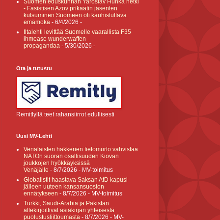
Suomen eduskunnan Yaroslav Hunka hetki
- Fasistisen Azov prikaatin jäsenten
kutsuminen Suomeen oli kauhistuttava
emämoka
- 6/4/2026
-
Iltalehti levittää Suomelle vaarallista F35
ihmease wunderwaffen
propagandaa
- 5/30/2026
-
Ota ja tutustu
Remitlyllä teet rahansiirrot edullisesti
Uusi MV-Lehti
Venäläisten hakkerien tietomurto vahvistaa
NATOn suoran osallisuuden Kiovan
joukkojen hyökkäyksissä
Venäjälle
- 8/7/2026
- MV-toimitus
Globalistit haastava Saksan AfD kapusi
jälleen uuteen kansansuosion
ennätykseen
- 8/7/2026
- MV-toimitus
Turkki, Saudi-Arabia ja Pakistan
allekirjoittivat asiakirjan yhteisestä
puolustusliittoumasta
- 8/7/2026
- MV-