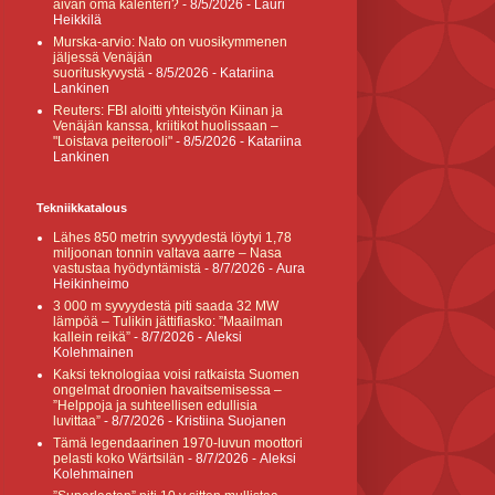
aivan oma kalenteri?
- 8/5/2026
- Lauri
Heikkilä
Murska-arvio: Nato on vuosikymmenen
jäljessä Venäjän
suorituskyvystä
- 8/5/2026
- Katariina
Lankinen
Reuters: FBI aloitti yhteistyön Kiinan ja
Venäjän kanssa, kriitikot huolissaan –
"Loistava peiterooli"
- 8/5/2026
- Katariina
Lankinen
Tekniikkatalous
Lähes 850 metrin syvyydestä löytyi 1,78
miljoonan tonnin valtava aarre – Nasa
vastustaa hyödyntämistä
- 8/7/2026
- Aura
Heikinheimo
3 000 m syvyydestä piti saada 32 MW
lämpöä – Tulikin jättifiasko: ”Maailman
kallein reikä”
- 8/7/2026
- Aleksi
Kolehmainen
Kaksi teknologiaa voisi ratkaista Suomen
ongelmat droonien havaitsemisessa –
”Helppoja ja suhteellisen edullisia
luvittaa”
- 8/7/2026
- Kristiina Suojanen
Tämä legendaarinen 1970-luvun moottori
pelasti koko Wärtsilän
- 8/7/2026
- Aleksi
Kolehmainen