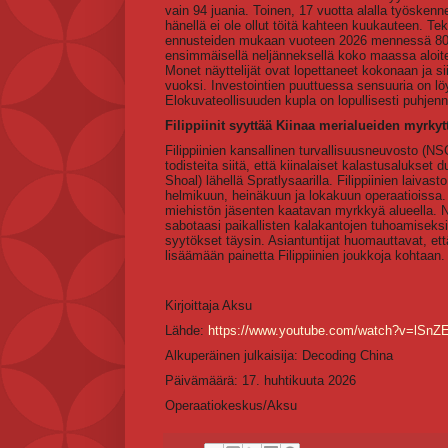
vain 94 juania. Toinen, 17 vuotta alalla työskenn
hänellä ei ole ollut töitä kahteen kuukauteen. Tek
ennusteiden mukaan vuoteen 2026 mennessä 80 p
ensimmäisellä neljänneksellä koko maassa aloite
Monet näyttelijät ovat lopettaneet kokonaan ja si
vuoksi. Investointien puuttuessa sensuuria on löys
Elokuvateollisuuden kupla on lopullisesti puhjenn
Filippiinit syyttää Kiinaa merialueiden myrky
Filippiinien kansallinen turvallisuusneuvosto (NSC
todisteita siitä, että kiinalaiset kalastusalukse
Shoal) lähellä Spratlysaarilla. Filippiinien laiv
helmikuun, heinäkuun ja lokakuun operaatioissa. F
miehistön jäsenten kaatavan myrkkyä alueella. NS
sabotaasi paikallisten kalakantojen tuhoamiseksi
syytökset täysin. Asiantuntijat huomauttavat, ett
lisäämään painetta Filippiinien joukkoja kohtaan.
Kirjoittaja Aksu
Lähde:
https://www.youtube.com/watch?v=lSnZ
Alkuperäinen julkaisija: Decoding China
Päivämäärä: 17. huhtikuuta 2026
Operaatiokeskus/Aksu