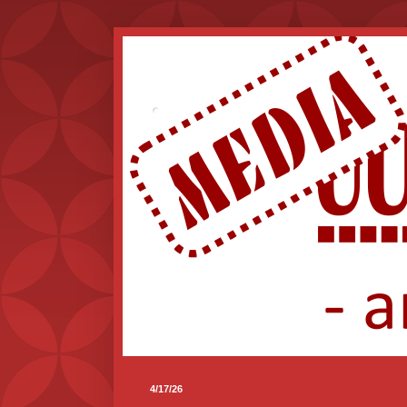
.
4/17/26