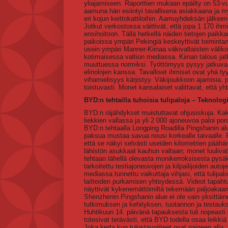
yliajamiseen. Raporttien mukaan epäilty on 53-
aamuna hän esiintyi tavallisena asiakkaana ja myyji
eri kojun keittokattiloihin. Aamuyhdeksän jälkee
Jotkut verkostossa väittivät, että jopa 1 170 ihmis
ensihoitoon. Tällä hetkellä näiden tietojen paikk
paikoissa ympäri Pekingiä keskeyttivät toimintan
usein ympäri Manner-Kiinaa väkivaltaisten väliko
kotimaisessa valtion mediassa. Kiinan talous jat
muuttuessa normiksi. Työttömyys pysyy jatkuvas
elinolojen kanssa. Tavalliset ihmiset ovat yhä 
vihamielisyys kärjistyy. Väkijoukkoon ajamisia, 
toistuvasti. Monet kansalaiset valittavat, että 
BYD:n tehtailla tuhoisia tulipaloja – Teknolog
BYD:n räjähdykset muistuttavat ohjusiskuja. Kaks
liekkien vallassa ja yli 2 000 ajoneuvoa paloi por
BYD:n tehtaalla Longping Roadilla Pingshanin alu
paksua mustaa savua nousi korkealle taivaalle. Pa
että se näkyi selvästi useiden kilometrien päähän
lähistön asukkaat kauhun valtaan; monet luulivat
tehtaan lähellä olevasta monikerroksisesta pysäköi
tarkoitettu testiajoneuvojen ja kilpailijoiden auto
mediassa tunnettu vaikuttaja vihjasi, että tulipal
laitteiden purkamisen yhteydessä. Videot tapahtum
näyttivät kykenemättömiltä tekemään paljoakaa
Shenzhenin Pingshanin alue ei ole vain yksittäin
tutkimuksen ja kehityksen, tuotannon ja testauk
Huhtikuun 14. päivänä tapauksesta tuli nopeas
totesivat terävästi, että BYD todella osaa leikkiä 
Joka kerta kun tulostavoitteet ovat paineen alla,