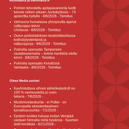
kotimaasta ja ulkomailta R
Poliisin tehostettu ajotapavalvonta tuotti
tulosta rallien aikaan Jyväskylässä – 74
ajokorttia hyllylle
- 8/6/2026
- Toimitus
Vahvassa humalassa ylinopeutta ajanut
rattijuoppo kiinni
Ulvilassa
- 8/6/2026
- Toimitus
Oulun poliisilaitoksen keskiviikkoillassa
kotihälytystehtäviä ja
rattijuoppoja
- 8/6/2026
- Toimitus
Poliisilla operaatio Tampereen
rautatieasemalla – kolme henkilöä otettu
kiinni
- 8/6/2026
- Toimitus
Poliisilla operaatio Kivistössä
Vantaalla
- 8/6/2026
- Toimitus
Oikea Media uutiset
Kauhistuttava vihreä sähkökatastrofi on
100 % varmuudella jo oven
takana
- 7/6/2026
-
Muslimiveljeskunta - ei Putler - on
Euroopalle eksistentiaalinen
turvallisuusuhka
- 7/1/2026
-
Epstein-luokka haluaa sodan Venäjää
vastaan hinnalla millä hyvänsä - Suomen
äidit herätkää
- 6/21/2026
-