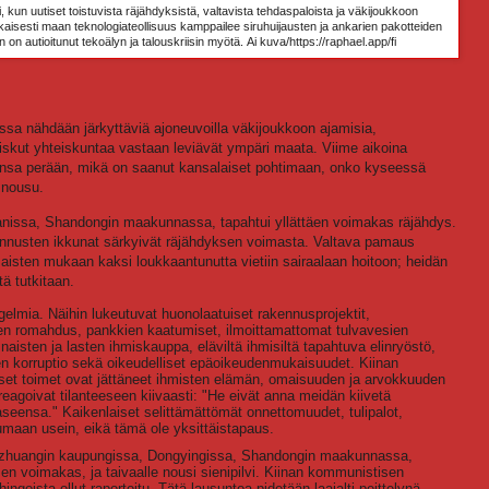
 kun uutiset toistuvista räjähdyksistä, valtavista tehdaspaloista ja väkijoukkoon
aisesti maan teknologiateollisuus kamppailee siruhuijausten ja ankarien pakotteiden
 on autioitunut tekoälyn ja talouskriisin myötä.
Ai kuva/https://raphael.app/fi
assa nähdään järkyttäviä ajoneuvoilla väkijoukkoon ajamisia,
o-iskut yhteiskuntaa vastaan leviävät ympäri maata. Viime aikoina
ensa perään, mikä on saanut kansalaiset pohtimaan, onko kyseessä
 nousu.
nissa, Shandongin maakunnassa, tapahtui yllättäen voimakas räjähdys.
kennusten ikkunat särkyivät räjähdyksen voimasta. Valtava pamaus
aisten mukaan kaksi loukkaantunutta vietiin sairaalaan hoitoon; heidän
ä tutkitaan.
elmia. Näihin lukeutuvat huonolaatuiset rakennusprojektit,
den romahdus, pankkien kaatumiset, ilmoittamattomat tulvavesien
aisten ja lasten ihmiskauppa, eläviltä ihmisiltä tapahtuva elinryöstö,
en korruptio sekä oikeudelliset epäoikeudenmukaisuudet. Kiinan
et toimet ovat jättäneet ihmisten elämän, omaisuuden ja arvokkuuden
eagoivat tilanteeseen kiivaasti: "He eivät anna meidän kiivetä
 aseensa." Kaikenlaiset selittämättömät onnettomuudet, tulipalot,
umaan usein, eikä tämä ole yksittäistapaus.
Niuzhuangin kaupungissa, Dongyingissa, Shandongin maakunnassa,
sen voimakas, ja taivaalle nousi sienipilvi. Kiinan kommunistisen
ingoista ollut raportoitu. Tätä lausuntoa pidetään laajalti peittelynä.