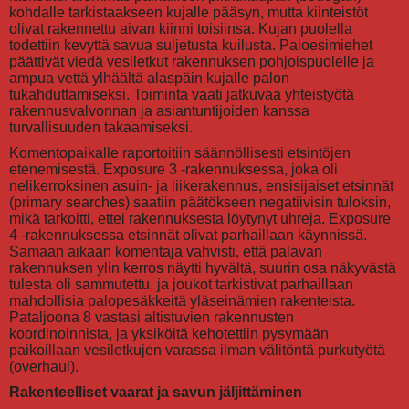
kohdalle tarkistaakseen kujalle pääsyn, mutta kiinteistöt
olivat rakennettu aivan kiinni toisiinsa. Kujan puolella
todettiin kevyttä savua suljetusta kuilusta. Paloesimiehet
päättivät viedä vesiletkut rakennuksen pohjoispuolelle ja
ampua vettä ylhäältä alaspäin kujalle palon
tukahduttamiseksi. Toiminta vaati jatkuvaa yhteistyötä
rakennusvalvonnan ja asiantuntijoiden kanssa
turvallisuuden takaamiseksi.
Komentopaikalle raportoitiin säännöllisesti etsintöjen
etenemisestä. Exposure 3 -rakennuksessa, joka oli
nelikerroksinen asuin- ja liikerakennus, ensisijaiset etsinnät
(primary searches) saatiin päätökseen negatiivisin tuloksin,
mikä tarkoitti, ettei rakennuksesta löytynyt uhreja. Exposure
4 -rakennuksessa etsinnät olivat parhaillaan käynnissä.
Samaan aikaan komentaja vahvisti, että palavan
rakennuksen ylin kerros näytti hyvältä, suurin osa näkyvästä
tulesta oli sammutettu, ja joukot tarkistivat parhaillaan
mahdollisia palopesäkkeitä yläseinämien rakenteista.
Pataljoona 8 vastasi altistuvien rakennusten
koordinoinnista, ja yksiköitä kehotettiin pysymään
paikoillaan vesiletkujen varassa ilman välitöntä purkutyötä
(overhaul).
Rakenteelliset vaarat ja savun jäljittäminen