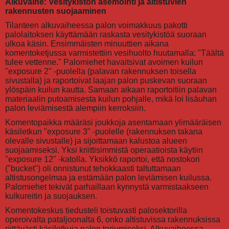
Alkuvaihe: Vesitykistön asemointi ja altistuvien
rakennusten suojaaminen
Tilanteen alkuvaiheessa palon voimakkuus pakotti
palolaitoksen käyttämään raskasta vesitykistöä suoraan
ulkoa käsin. Ensimmäisten minuuttien aikana
komentoketjussa varmistettiin vesihuolto huutamalla: "Täältä
tulee vettenne." Palomiehet havaitsivat avoimen kuilun
"exposure 2" -puolella (palavan rakennuksen toisella
sivustalla) ja raportoivat laajan palon puskevan suoraan
ylöspäin kuilun kautta. Samaan aikaan raportoitiin palavan
materiaalin putoamisesta kuilun pohjalle, mikä loi lisäuhan
palon leviämisestä alempiin kerroksiin.
Komentopaikka määräsi joukkoja asentamaan ylimääräisen
käsiletkun "exposure 3" -puolelle (rakennuksen takana
olevalle sivustalle) ja sijoittamaan kalustoa alueen
suojaamiseksi. Yksi kriittisimmistä operaatioista käytiin
"exposure 12" -katolla. Yksikkö raportoi, että nostokori
("bucket") oli onnistunut tehokkaasti taltuttamaan
altistusongelmaa ja estämään palon leviämisen kuilussa.
Palomiehet tekivät parhaillaan kynnystä varmistaakseen
kulkureitin ja suojauksen.
Komentokeskus tiedusteli toistuvasti palosektorilla
operoivalta pataljoonalta 6, onko altistuvissa rakennuksissa
riittävästi käsiletkuja palon torjumiseksi. Alkuvaiheessa