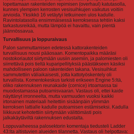
lopettamaan rakenteiden repimisen (overhaul) katutasolla,
kunnes ylempien kerrosten vesisuihkujen vaikutus voitiin
arvioida. Yksikkö 16 vetäytyi letkuineen ulos kadulle.
Ravintolatasolla ensimmäisessä kerroksessa tehtiin kaksi
tarkastusreikää, mutta lämpöä ei havaittu, vain pientä
jäännössavua.
Turvallisuus ja loppuraivaus
Palon sammuttamisen edetessä kattorakenteiden
turvallisuus nousi pääosaan. Komentopaikka määräsi
nostokoriautot siirtymään uusiin asemiin, ja palomiesten oli
siirrettävä pois tieltä kuparipellityksiä päästäkseen käsiksi
mahdolliseen paloon rakenteiden takana. Vesisuihkut
sammutettiin väliaikaisesti, jotta kattotyöskentely oli
turvallista. Komentokeskus tarkisti erikseen Engine 5:ltä,
oliko rakennuksen reunakaide (cornice) irtoamassa tai
muodostamassa putoamisvaaran. Vastaus oli, ettei kaide
näyttänyt irronneelta, mutta varmuuden vuoksi kaikki
irtonainen materiaali heitettiin sisäänpäin ylimmän
kerroksen lattialle kadulle putoamisen estämiseksi. Kadulla
liikkuvat kehotettiin siirtymään välittömästi pois
jalkakäytäviltä rakennuksen edustalta.
Loppuvaiheessa palosektorin komentaja tiedusteli Ladder
43:lta altistuvien alueiden tilannetta. Vastaus oli helpottava: