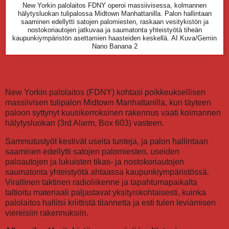
New Yorkin palolaitos FDNY operoi massiivisessa, kolmannen
hälytysluokan tulipalossa Midtown Manhattanilla. Palon hallintaan
saaminen edellytti satojen palomiesten, raskaan vesitykistön ja
nostokoriautojen jatkuvaa ja saumatonta yhteistyötä tiheän
kaupunkiympäristön asettamien haasteiden keskellä.
AI Kuva/Gemin
Nano Banana 2
New Yorkin palolaitos (FDNY) kohtasi poikkeuksellisen
massiivisen tulipalon Midtown Manhattanilla, kun täyteen
paloon syttynyt kuusikerroksinen rakennus vaati kolmannen
hälytysluokan (3rd Alarm, Box 603) vasteen.
Sammutustyöt kestivät useita tunteja, ja palon hallintaan
saaminen edellytti satojen palomiesten, useiden
paloautojen ja lukuisten tikas- ja nostokoriautojen
saumatonta yhteistyötä ahtaassa kaupunkiympäristössä.
Virallinen taktinen radioliikenne ja tapahtumapaikalta
taltioitu materiaali paljastavat yksityiskohtaisesti, kuinka
palolaitos hallitsi kriittistä tilannetta ja esti tulen leviämisen
viereisiin rakennuksiin.