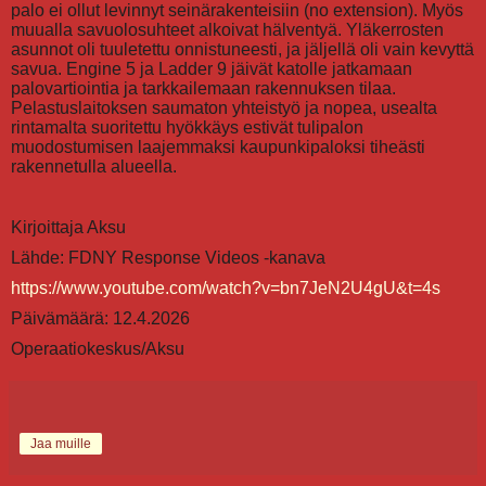
palo ei ollut levinnyt seinärakenteisiin (no extension). Myös
muualla savuolosuhteet alkoivat hälventyä. Yläkerrosten
asunnot oli tuuletettu onnistuneesti, ja jäljellä oli vain kevyttä
savua. Engine 5 ja Ladder 9 jäivät katolle jatkamaan
palovartiointia ja tarkkailemaan rakennuksen tilaa.
Pelastuslaitoksen saumaton yhteistyö ja nopea, usealta
rintamalta suoritettu hyökkäys estivät tulipalon
muodostumisen laajemmaksi kaupunkipaloksi tiheästi
rakennetulla alueella.
Kirjoittaja Aksu
Lähde: FDNY Response Videos -kanava
https://www.youtube.com/watch?v=bn7JeN2U4gU&t=4s
Päivämäärä: 12.4.2026
Operaatiokeskus/Aksu
Jaa muille