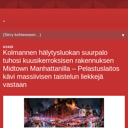
.
▼
4/14/26
Kolmannen hälytysluokan suurpalo
tuhosi kuusikerroksisen rakennuksen
Midtown Manhattanilla – Pelastuslaitos
kävi massiivisen taistelun liekkejä
vastaan