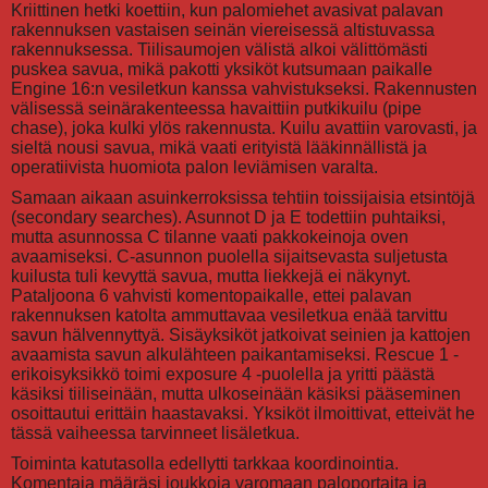
Kriittinen hetki koettiin, kun palomiehet avasivat palavan
rakennuksen vastaisen seinän viereisessä altistuvassa
rakennuksessa. Tiilisaumojen välistä alkoi välittömästi
puskea savua, mikä pakotti yksiköt kutsumaan paikalle
Engine 16:n vesiletkun kanssa vahvistukseksi. Rakennusten
välisessä seinärakenteessa havaittiin putkikuilu (pipe
chase), joka kulki ylös rakennusta. Kuilu avattiin varovasti, ja
sieltä nousi savua, mikä vaati erityistä lääkinnällistä ja
operatiivista huomiota palon leviämisen varalta.
Samaan aikaan asuinkerroksissa tehtiin toissijaisia etsintöjä
(secondary searches). Asunnot D ja E todettiin puhtaiksi,
mutta asunnossa C tilanne vaati pakkokeinoja oven
avaamiseksi. C-asunnon puolella sijaitsevasta suljetusta
kuilusta tuli kevyttä savua, mutta liekkejä ei näkynyt.
Pataljoona 6 vahvisti komentopaikalle, ettei palavan
rakennuksen katolta ammuttavaa vesiletkua enää tarvittu
savun hälvennyttyä. Sisäyksiköt jatkoivat seinien ja kattojen
avaamista savun alkulähteen paikantamiseksi. Rescue 1 -
erikoisyksikkö toimi exposure 4 -puolella ja yritti päästä
käsiksi tiiliseinään, mutta ulkoseinään käsiksi pääseminen
osoittautui erittäin haastavaksi. Yksiköt ilmoittivat, etteivät he
tässä vaiheessa tarvinneet lisäletkua.
Toiminta katutasolla edellytti tarkkaa koordinointia.
Komentaja määräsi joukkoja varomaan paloportaita ja