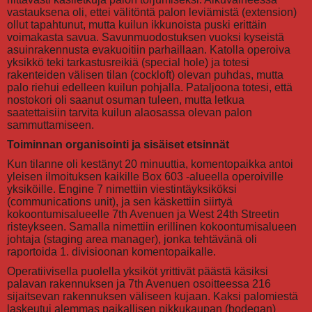
vastauksena oli, ettei välitöntä palon leviämistä (extension)
ollut tapahtunut, mutta kuilun ikkunoista puski erittäin
voimakasta savua. Savunmuodostuksen vuoksi kyseistä
asuinrakennusta evakuoitiin parhaillaan. Katolla operoiva
yksikkö teki tarkastusreikiä (special hole) ja totesi
rakenteiden välisen tilan (cockloft) olevan puhdas, mutta
palo riehui edelleen kuilun pohjalla. Pataljoona totesi, että
nostokori oli saanut osuman tuleen, mutta letkua
saatettaisiin tarvita kuilun alaosassa olevan palon
sammuttamiseen.
Toiminnan organisointi ja sisäiset etsinnät
Kun tilanne oli kestänyt 20 minuuttia, komentopaikka antoi
yleisen ilmoituksen kaikille Box 603 -alueella operoiville
yksiköille. Engine 7 nimettiin viestintäyksiköksi
(communications unit), ja sen käskettiin siirtyä
kokoontumisalueelle 7th Avenuen ja West 24th Streetin
risteykseen. Samalla nimettiin erillinen kokoontumisalueen
johtaja (staging area manager), jonka tehtävänä oli
raportoida 1. divisioonan komentopaikalle.
Operatiivisella puolella yksiköt yrittivät päästä käsiksi
palavan rakennuksen ja 7th Avenuen osoitteessa 216
sijaitsevan rakennuksen väliseen kujaan. Kaksi palomiestä
laskeutui alemmas paikallisen pikkukaupan (bodegan)