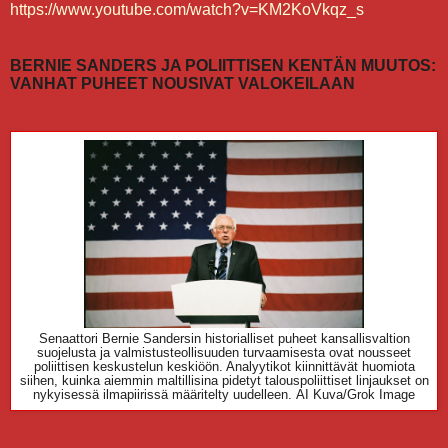
https://www.youtube.com/watch?v=KM2KoVkqz_s
BERNIE SANDERS JA POLIITTISEN KENTÄN MUUTOS:
VANHAT PUHEET NOUSIVAT VALOKEILAAN
Senaattori Bernie Sandersin historialliset puheet kansallisvaltion
suojelusta ja valmistusteollisuuden turvaamisesta ovat nousseet
poliittisen keskustelun keskiöön. Analyytikot kiinnittävät huomiota
siihen, kuinka aiemmin maltillisina pidetyt talouspoliittiset linjaukset on
nykyisessä ilmapiirissä määritelty uudelleen.
AI Kuva/Grok Image