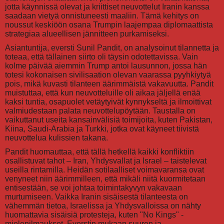
jotta käynnissä olevat ja kriittiset neuvottelut Iranin kanssa
saadaan vietyä onnistuneesti maaliin. Tämä kehitys on
noussut keskiöön osana Trumpin laajempaa diplomaattista
strategiaa alueellisen jännitteen purkamiseksi.
Asiantuntija, eversti Sunil Pandit, on analysoinut tilannetta ja
toteaa, että tällainen siirto oli täysin odotettavissa. Vain
kolme päivää aiemmin Trump antoi lausunnon, jossa hän
totesi kokonaisen sivilisaation olevan vaarassa pyyhkiytyä
pois, mikä kuvasti tilanteen äärimmäistä vakavuutta. Pandit
muistuttaa, että kun neuvotteluille oli aikaa jäljellä enää
kaksi tuntia, osapuolet vetäytyivät kynnykseltä ja ilmoittivat
valmiudestaan palata neuvottelupöytään. Taustalla on
vaikuttanut useita kansainvälisiä toimijoita, kuten Pakistan,
Kiina, Saudi-Arabia ja Turkki, jotka ovat käyneet tiivistä
neuvottelua kulissien takana.
Pandit huomauttaa, että tällä hetkellä kaikki konfliktiin
osallistuvat tahot – Iran, Yhdysvallat ja Israel – taistelevat
useilla rintamilla. Heidän sotilaalliset voimavaransa ovat
venyneet niin äärimmilleen, että mikäli niitä kuormitetaan
entisestään, se voi johtaa toimintakyvyn vakavaan
murtumiseen. Vaikka Iranin sisäisestä tilanteesta on
vähemmän tietoa, Israelissa ja Yhdysvalloissa on nähty
huomattavia sisäisiä protesteja, kuten "No Kings" -
mielenilmaukset. Everstin mukaan suuren ja