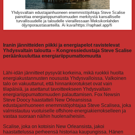
Yhdysvaltain edustajainhuoneen enemmistöjohtaja Steve Scalise
painottaa energiariippumattomuuden merkitystä kansalliselle
turvallisuudelle ja taloudelle vieraillessaan Meksikonlahden
öljynporaustasanteilla.
Ai kuva/https://raphael.app/fi
Iranin jännitteiden piikki ja energiapelot ravistelevat
Yhdysvaltain taloutta – Kongressiedustaja Steve Scalise
peräänkuuluttaa energiariippumattomuutta
Lähi-idän jännitteet pysyvät korkeina, mikä ruokkii huolta
energiakustannusten noususta Yhdysvalloissa. Valkoinen
talo on vakuuttanut, että hinnankorotukset ovat vain
tilapäisiä, ja asettanut tavoitteekseen Yhdysvaltain
energiariippumattomuuden palauttamisen. Fox Newsin
Steve Doocy haastatteli New Orleansissa
edustajainhuoneen enemmistöjohtajaa Steve Scalisea, joka
valmistautuu vuotuiselle offshore-energiakierrokselleen ja
vastaa suoraan näihin huolenaiheisiin.
Scalise, joka on kotoisin New Orleansista, jakoi
haastattelussa perheensä historiaa kaupungissa. Hänen