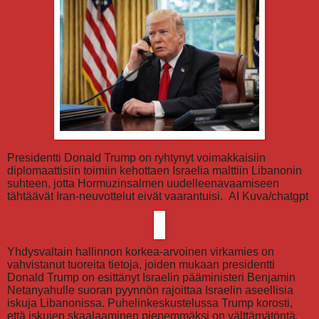
Presidentti Donald Trump on ryhtynyt voimakkaisiin
diplomaattisiin toimiin kehottaen Israelia malttiin Libanonin
suhteen, jotta Hormuzinsalmen uudelleenavaamiseen
tähtäävät Iran-neuvottelut eivät vaarantuisi. AI Kuva/chatgpt
Yhdysvaltain hallinnon korkea-arvoinen virkamies on
vahvistanut tuoreita tietoja, joiden mukaan presidentti
Donald Trump on esittänyt Israelin pääministeri Benjamin
Netanyahulle suoran pyynnön rajoittaa Israelin aseellisia
iskuja Libanonissa. Puhelinkeskustelussa Trump korosti,
että iskujen skaalaaminen pienemmäksi on välttämätöntä,