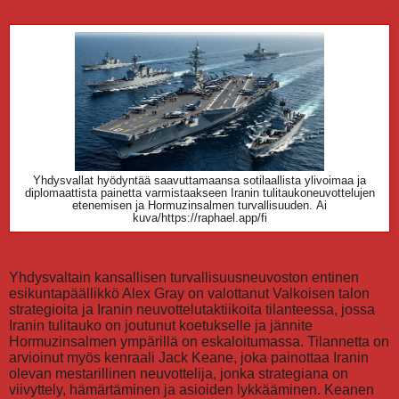
Yhdysvallat hyödyntää saavuttamaansa sotilaallista ylivoimaa ja
diplomaattista painetta varmistaakseen Iranin tulitaukoneuvottelujen
etenemisen ja Hormuzinsalmen turvallisuuden.
Ai
kuva/https://raphael.app/fi
Yhdysvaltain kansallisen turvallisuusneuvoston entinen
esikuntapäällikkö Alex Gray on valottanut Valkoisen talon
strategioita ja Iranin neuvottelutaktiikoita tilanteessa, jossa
Iranin tulitauko on joutunut koetukselle ja jännite
Hormuzinsalmen ympärillä on eskaloitumassa. Tilannetta on
arvioinut myös kenraali Jack Keane, joka painottaa Iranin
olevan mestarillinen neuvottelija, jonka strategiana on
viivyttely, hämärtäminen ja asioiden lykkääminen. Keanen