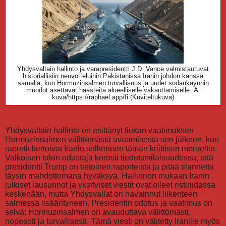
Yhdysvaltain hallinto ja varapresidentti J.D. Vance valmistautuvat
historiallisiin neuvotteluihin Pakistanissa Iranin johdon kanssa
samalla, kun Hormuzinsalmen turvallisuus ja uudet sodankäynnin
muodot asettavat haasteita alueelliselle vakauttamiselle.
Ai
kuva/https://raphael.app/fi (Kuviteltukuva)
Yhdysvaltain hallinto on esittänyt tiukan vaatimuksen
Hormuzinsalmen välittömästä avaamisesta sen jälkeen, kun
raportit kertoivat Iranin sulkeneen tämän kriittisen merireitin.
Valkoisen talon edustaja korosti tiedotustilaisuudessa, että
presidentti Trump on tietoinen raporteista ja pitää tilannetta
täysin mahdottomana hyväksyä. Hallinnon mukaan Iranin
julkiset lausunnot ja yksityiset viestit ovat olleet ristiriidassa
keskenään, mutta Yhdysvallat on havainnut liikenteen
salmessa lisääntyneen. Presidentin odotus ja vaatimus on
selvä: Hormuzinsalmen on avauduttava välittömästi,
nopeasti ja turvallisesti. Tämä viesti on välitetty Iranille myös