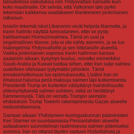
taloudellisia vaikutuksia niin Yhdysvaltain kansalle kuin
koko maailmalle. On selvää, että Valkoinen talo pyrkii
tekemään kaikkensa saadakseen tilanteeseen jonkinlaisen
ratkaisun.
Israelin tekemät iskut Libanoniin eivät helpota tilannetta, ja
Iranin hallinto näyttää tunnustaneen, ettei se pysty
hallitsemaan Hormuzinsalmea. Tämä on uusi ja
ongelmallinen tilanne, jota ei ole nähty aiemmin, ja se luo
lisäongelmia Yhdysvalloille ja sen liittolaisille alueella.
Vaikka jonkinlainen sopimus Iranin hallinnon kanssa
saataisiin aikaan, kysymys kuuluu, voivatko esimerkiksi
Saudi-Arabia ja Kuwait luottaa siihen, ettei Iran sulje salmea
uudelleen ollessaan tyytymätön johonkin. Tämä
ennakoimattomuus luo epämukavuutta. Lisäksi Iran on
ilmaissut halunsa periä maksuja salmen läpi kulkemisesta.
Presidentti Trump on kuitenkin väläyttänyt mahdollisuutta
yhteisyrityksestä salmen suhteen, mikä on herättänyt
hämmennystä. Tätä on verrattu Trumpin aiempiin
ehdotuksiin Trump Towerin rakentamisesta Gazan alueelle
motivointikeinona.
Samaan aikaan Yhdistyneen kuningaskunnan pääministeri
Keir Starmer on suuntaamassa Persianlahden alueelle
auttaakseen suunnitelman laatimisessa salmen pitämiseksi
avoinna. Iran on ottanut täyden vastuun Hizbollahista ja