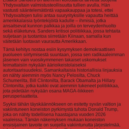
Yhdysvaltain valmistusteollisuutta tullien avulla. Hän
vastusti sääntelemätöntä vapaakauppaa ja totesi, ettei
Yhdysvaltojen tulisi antaa suuryrityksille vapautta heittää
amerikkalaisia työntekijöitä kadulle – ihmisiä, jotka
ansaitsevat kunnon palkkaa ja joilla on terveydenhuolto
sekä eläketurva. Sanders kritisoi politiikkaa, jossa tehtaita
suljetaan ja tuotantoa siirretään Kiinaan, samalla kun
väitetään luotavan vaurautta Amerikkaan.
Tämä kehitys nostaa esiin kysymyksen demokraattisen
puolueen siirtymisestä suuntaan, jossa sen radikaaleimman
jäsenen vain vuosikymmenen takaiset uskomukset
leimattaisiin nykyään äärioikeistolaiseksi
autoritaarisuudeksi. Samankaltaisia historiallisia linjauksia
on nähty aiemmin myös Nancy Pelosilta, Chuck
Schumerilta, Bill Clintonilta, Barack Obamalta ja Hillary
Clintonilta, jotka kaikki ovat aiemmin tukeneet politiikkaa,
jota pidetään nykyään osana MAGA-liikkeen
perusperiaatteita.
Syyksi tähän täyskäännökseen on esitetty syvän valtion ja
vakiintuneen koneiston pyrkimystä tuhota Donald Trump,
joka on nähty todellisena haastajana vuoden 2026
vaaleissa. Tämän näkemyksen mukaan koneiston
ensisijainen tavoite on suojella vakiintunutta järjestelmää,