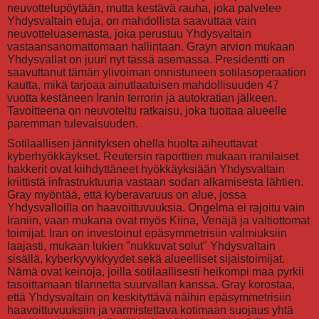
neuvottelupöytään, mutta kestävä rauha, joka palvelee
Yhdysvaltain etuja, on mahdollista saavuttaa vain
neuvotteluasemasta, joka perustuu Yhdysvaltain
vastaansanomattomaan hallintaan. Grayn arvion mukaan
Yhdysvallat on juuri nyt tässä asemassa. Presidentti on
saavuttanut tämän ylivoiman onnistuneen sotilasoperaation
kautta, mikä tarjoaa ainutlaatuisen mahdollisuuden 47
vuotta kestäneen Iranin terrorin ja autokratian jälkeen.
Tavoitteena on neuvoteltu ratkaisu, joka tuottaa alueelle
paremman tulevaisuuden.
Sotilaallisen jännityksen ohella huolta aiheuttavat
kyberhyökkäykset. Reutersin raporttien mukaan iranilaiset
hakkerit ovat kiihdyttäneet hyökkäyksiään Yhdysvaltain
kriittistä infrastruktuuria vastaan sodan alkamisesta lähtien.
Gray myöntää, että kyberavaruus on alue, jossa
Yhdysvalloilla on haavoittuvuuksia. Ongelma ei rajoitu vain
Iraniin, vaan mukana ovat myös Kiina, Venäjä ja valtiottomat
toimijat. Iran on investoinut epäsymmetrisiin valmiuksiin
laajasti, mukaan lukien "nukkuvat solut" Yhdysvaltain
sisällä, kyberkyvykkyydet sekä alueelliset sijaistoimijat.
Nämä ovat keinoja, joilla sotilaallisesti heikompi maa pyrkii
tasoittamaan tilannetta suurvallan kanssa. Gray korostaa,
että Yhdysvaltain on keskityttävä näihin epäsymmetrisiin
haavoittuvuuksiin ja varmistettava kotimaan suojaus yhtä