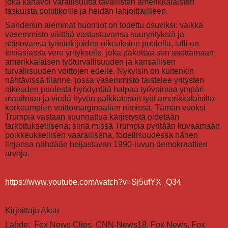
joka kanavoi varallisuutta tavallisten amerikkalaisten
taskuista poliitikoille ja heidän lahjoittajilleen.
Sandersin aiemmat huomiot on todettu osuviksi: vaikka
vasemmisto väittää vastustavansa suuryrityksiä ja
seisovansa työntekijöiden oikeuksien puolella, tulli on
tosiasiassa vero yritykselle, joka pakottaa sen asettamaan
amerikkalaisen työturvallisuuden ja kansallisen
turvallisuuden voittojen edelle. Nykyisin on kuitenkin
nähtävissä tilanne, jossa vasemmisto taistelee yritysten
oikeuden puolesta hyödyntää halpaa työvoimaa ympäri
maailmaa ja viedä hyvän palkkatason työt amerikkalaisilta
korkeampien voittomarginaalien nimissä. Tämän vuoksi
Trumpia vastaan suunnattua kärjistystä pidetään
tarkoituksellisena; siinä missä Trumpia pyritään kuvaamaan
poikkeuksellisen vaarallisena, todellisuudessa hänen
linjansa nähdään heijastavan 1990-luvun demokraattien
arvoja.
https://www.youtube.com/watch?v=Sj5ufYX_Q34
Kirjoittaja Aksu
Lähde: Fox News Clips, CNN-News18, Fox News, Fox