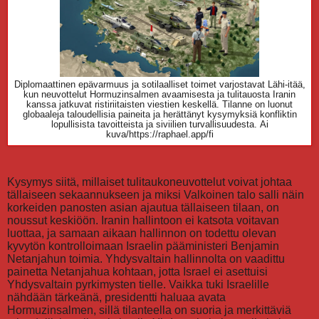
Diplomaattinen epävarmuus ja sotilaalliset toimet varjostavat Lähi-itää,
kun neuvottelut Hormuzinsalmen avaamisesta ja tulitauosta Iranin
kanssa jatkuvat ristiriitaisten viestien keskellä. Tilanne on luonut
globaaleja taloudellisia paineita ja herättänyt kysymyksiä konfliktin
lopullisista tavoitteista ja siviilien turvallisuudesta.
Ai
kuva/https://raphael.app/fi
Kysymys siitä, millaiset tulitaukoneuvottelut voivat johtaa
tällaiseen sekaannukseen ja miksi Valkoinen talo salli näin
korkeiden panosten asian ajautua tällaiseen tilaan, on
noussut keskiöön. Iranin hallintoon ei katsota voitavan
luottaa, ja samaan aikaan hallinnon on todettu olevan
kyvytön kontrolloimaan Israelin pääministeri Benjamin
Netanjahun toimia. Yhdysvaltain hallinnolta on vaadittu
painetta Netanjahua kohtaan, jotta Israel ei asettuisi
Yhdysvaltain pyrkimysten tielle. Vaikka tuki Israelille
nähdään tärkeänä, presidentti haluaa avata
Hormuzinsalmen, sillä tilanteella on suoria ja merkittäviä