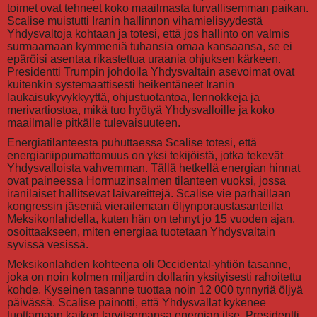
toimet ovat tehneet koko maailmasta turvallisemman paikan.
Scalise muistutti Iranin hallinnon vihamielisyydestä
Yhdysvaltoja kohtaan ja totesi, että jos hallinto on valmis
surmaamaan kymmeniä tuhansia omaa kansaansa, se ei
epäröisi asentaa rikastettua uraania ohjuksen kärkeen.
Presidentti Trumpin johdolla Yhdysvaltain asevoimat ovat
kuitenkin systemaattisesti heikentäneet Iranin
laukaisukyvykkyyttä, ohjustuotantoa, lennokkeja ja
merivartiostoa, mikä tuo hyötyä Yhdysvalloille ja koko
maailmalle pitkälle tulevaisuuteen.
Energiatilanteesta puhuttaessa Scalise totesi, että
energiariippumattomuus on yksi tekijöistä, jotka tekevät
Yhdysvalloista vahvemman. Tällä hetkellä energian hinnat
ovat paineessa Hormuzinsalmen tilanteen vuoksi, jossa
iranilaiset hallitsevat laivareittejä. Scalise vie parhaillaan
kongressin jäseniä vierailemaan öljynporaustasanteilla
Meksikonlahdella, kuten hän on tehnyt jo 15 vuoden ajan,
osoittaakseen, miten energiaa tuotetaan Yhdysvaltain
syvissä vesissä.
Meksikonlahden kohteena oli Occidental-yhtiön tasanne,
joka on noin kolmen miljardin dollarin yksityisesti rahoitettu
kohde. Kyseinen tasanne tuottaa noin 12 000 tynnyriä öljyä
päivässä. Scalise painotti, että Yhdysvallat kykenee
tuottamaan kaiken tarvitsemansa energian itse. Presidentti