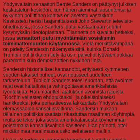
Yhdysvaltain senaattori Bernie Sanders on päätynyt julkisen
keskustelun keskiöön, kun hänen aiemmat lausuntonsa ja
nykyinen poliittinen kehitys on asetettu vastakkain.
Keskustelu heräsi laajamittaisesti John Stewartin televisio-
ohjelmassa, jossa Sanders joutui vastaamaan suoriin
kysymyksiin ideologiastaan. Tilannetta on kuvailtu hetkeksi,
jossa
senaattori joutui myöntämään sosialismin
toimimattomuuden käytännössä.
Vielä merkittävämpänä
on pidetty Sandersin näkemystä siitä, kuinka Donald
Trumpin politiikka on tietyiltä osin palvellut työväenluokkaa
paremmin kuin demokraattien nykyinen linja.
Sandersin historialliset kannanotot, erityisesti kymmenen
vuoden takaiset puheet, ovat nousseet uudelleen
tarkasteluun. Tuolloin Sanders totesi suoraan, että avoimet
rajat ovat haitallisia ja vahingoittavat amerikkalaista
työntekijää. Hän määritteli ajatuksen avoimista rajoista
"Kochin veljesten ehdotukseksi" ja oikeistolaiseksi
hankkeeksi, joka periaatteessa lakkauttaisi Yhdysvaltain
olemassaolon kansallisvaltiona. Sandersin mukaan
tällainen politiikka saattaisi rikastuttaa maailman köyhimpiä,
mutta se tekisi jokaisesta amerikkalaisesta köyhemmän
poistamalla kansallisvaltion käsitteen. Hän painotti, ettei
mikään maa maailmassa usko sellaiseen malliin.
Lisäksi Sanders on aiemmin korostanut tarvetta suojella