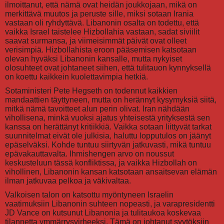
ilmoittanut, että nämä ovat heidän joukkojaan, mikä on
merkittävä muutos ja peruste sille, miksi sotaan Irania
vastaan oli ryhdyttävä. Libanonin osalta on todettu, että
vaikka Israel taistelee Hizbollahia vastaan, sadat siviilit
saavat surmansa, ja viimeisimmät päivät ovat olleet
verisimpiä. Hizbollahista eroon pääsemisen katsotaan
olevan hyväksi Libanonin kansalle, mutta nykyiset
olosuhteet ovat johtaneet siihen, että tulitauon kynnyksellä
on koettu kaikkein kuolettavimpia hetkiä.
Sotaministeri Pete Hegseth on todennut kaikkien
mandaattien täyttyneen, mutta on herännyt kysymyksiä siitä,
mitkä nämä tavoitteet alun perin olivat. Iran nähdään
vihollisena, minkä vuoksi ajatus yhteisestä yrityksestä sen
kanssa on herättänyt kritiikkiä. Vaikka sotaan liittyvät tarkat
suunnitelmat eivät ole julkisia, haluttu lopputulos on jäänyt
epäselväksi. Kohde tuntuu siirtyvän jatkuvasti, mikä tuntuu
epävakauttavalta. Ihmishengen arvo on noussut
keskusteluun tässä konfliktissa, ja vaikka Hizbollah on
vihollinen, Libanonin kansan katsotaan ansaitsevan elämän
ilman jatkuvaa pelkoa ja väkivaltaa.
Valkoisen talon on katsottu myöntyneen Israelin
vaatimuksiin Libanonin suhteen nopeasti, ja varapresidentti
JD Vance on kutsunut Libanonia ja tulitaukoa koskevaa
tilannetta ymmärrysvirheeksi. Tämä on johtanut syytöksiin