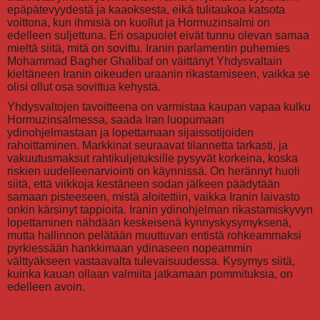
epäpätevyydestä ja kaaoksesta, eikä tulitaukoa katsota
voittona, kun ihmisiä on kuollut ja Hormuzinsalmi on
edelleen suljettuna. Eri osapuolet eivät tunnu olevan samaa
mieltä siitä, mitä on sovittu. Iranin parlamentin puhemies
Mohammad Bagher Ghalibaf on väittänyt Yhdysvaltain
kieltäneen Iranin oikeuden uraanin rikastamiseen, vaikka se
olisi ollut osa sovittua kehystä.
Yhdysvaltojen tavoitteena on varmistaa kaupan vapaa kulku
Hormuzinsalmessa, saada Iran luopumaan
ydinohjelmastaan ja lopettamaan sijaissotijoiden
rahoittaminen. Markkinat seuraavat tilannetta tarkasti, ja
vakuutusmaksut rahtikuljetuksille pysyvät korkeina, koska
riskien uudelleenarviointi on käynnissä. On herännyt huoli
siitä, että viikkoja kestäneen sodan jälkeen päädytään
samaan pisteeseen, mistä aloitettiin, vaikka Iranin laivasto
onkin kärsinyt tappioita. Iranin ydinohjelman rikastamiskyvyn
lopettaminen nähdään keskeisenä kynnyskysymyksenä,
mutta hallinnon pelätään muuttuvan entistä rohkeammaksi
pyrkiessään hankkimaan ydinaseen nopeammin
välttyäkseen vastaavalta tulevaisuudessa. Kysymys siitä,
kuinka kauan ollaan valmiita jatkamaan pommituksia, on
edelleen avoin.