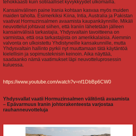
tehokkaasti kuin sotilaalliset kyvykkyydet ulkomailla.
Kansainvälinen paine Irania kohtaan kasvaa myös muiden
maiden taholta. Esimerkiksi Kiina, Intia, Australia ja Pakistan
vaativat Hormuzinsalmen avaamista kaupankäynnille. Mikäli
neuvottelut johtavat siihen, että Iraniin lähetetään jälleen
kansainvälisiä tarkastajia, Yhdysvaltain tavoitteena on
varmistaa, että osa tarkastajista on amerikkalaisia. Aiemmin
valvonta on ulkoistettu Yhdistyneille kansakunnille, mutta
Yhdysvaltain hallinto pyrkii nyt muuttamaan tätä käytäntöä
kielellisin ja sopimusteknisin keinoin. Aika näyttää,
saadaanko nämä vaatimukset läpi neuvotteluprosessin
kuluessa.
https://www.youtube.com/watch?v=nf1DbBp6CW0
Yhdysvallat vaatii Hormuzinsalmen välitöntä avaamista
– Epävarmuus Iranin johtorakenteesta varjostaa
rauhanneuvotteluja