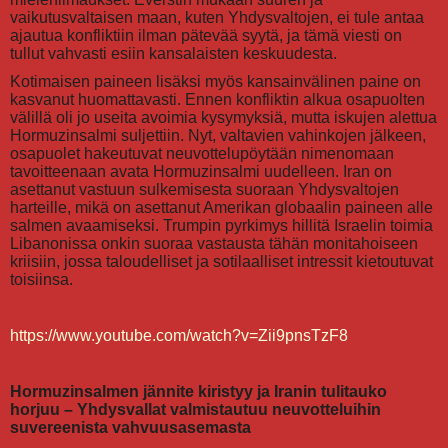
vaikutusvaltaisen maan, kuten Yhdysvaltojen, ei tule antaa
ajautua konfliktiin ilman pätevää syytä, ja tämä viesti on
tullut vahvasti esiin kansalaisten keskuudesta.
Kotimaisen paineen lisäksi myös kansainvälinen paine on
kasvanut huomattavasti. Ennen konfliktin alkua osapuolten
välillä oli jo useita avoimia kysymyksiä, mutta iskujen alettua
Hormuzinsalmi suljettiin. Nyt, valtavien vahinkojen jälkeen,
osapuolet hakeutuvat neuvottelupöytään nimenomaan
tavoitteenaan avata Hormuzinsalmi uudelleen. Iran on
asettanut vastuun sulkemisesta suoraan Yhdysvaltojen
harteille, mikä on asettanut Amerikan globaalin paineen alle
salmen avaamiseksi. Trumpin pyrkimys hillitä Israelin toimia
Libanonissa onkin suoraa vastausta tähän monitahoiseen
kriisiin, jossa taloudelliset ja sotilaalliset intressit kietoutuvat
toisiinsa.
https://www.youtube.com/watch?v=Zii9pnsTzF8
Hormuzinsalmen jännite kiristyy ja Iranin tulitauko
horjuu – Yhdysvallat valmistautuu neuvotteluihin
suvereenista vahvuusasemasta