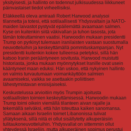
yksityisesti, ja hallinto on todennut julkisuudessa liikkuneet
päinvastaiset tiedot virheellisiksi.
Eläkkeellä oleva amiraali Robert Harwood analysoi
tilannetta ja totesi, että sotilaallisesti Yhdysvaltain ja NATO-
maiden laivastot pystyvät epäilemättä avaamaan salmen.
Kyse on kuitenkin siitä väkivallan ja tuhon tasosta, jota
tämän toteuttaminen vaatisi. Harwoodin mukaan presidentti
Trump on pyrkinyt tulemaan iranilaisten vastaan suostumalla
neuvotteluihin ja keskeyttämällä pommituskampanjan. Nyt
presidentti kuitenkin kokee tulleensa petetyksi, sillä hän
katsoo Iranin perääntyneen sovitusta. Harwood muistutti
historiasta, jonka mukaan myönnytykset Iranille ovat usein
kääntyneet maan eduksi. Hän uskoo, että nykyinen hallinto
on valmis turvautumaan voimankäyttöön salmien
avaamiseksi, vaikka se asettaakin poliittisen
lähestymistavan ensisijaiseksi.
Keskustelussa arvioitiin myös Trumpin ajoitusta
sotilaallisten toimien keskeyttämisessä. Harwoodin mukaan
Trump toimi oikein viemällä tilanteen aivan rajalle ja
tekemällä selväksi, että hän toteuttaa kaiken sanomansa.
Samaan aikaan Israelin toimet Libanonissa tulivat
yllätyksenä, sillä niitä ei ollut sisällytetty alkuperäisiin
tulitaukoneuvotteluihin. Yhdysvallat on sittemmin ollut
yhteydessä Israeliin, mutta alkuperäinen sopimus perustui