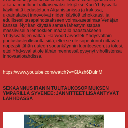
aikana muuttunut ratkaisevaksi tekijäksi. Kun Yhdysvallat
käytti niitä tiedusteluun Afganistanissa ja Irakissa,
ukrainalaiset innovoivat niiden käyttöä tehokkaasti ja
edullisesti tasapainottaakseen voima-asetelmaa Venäjän
kanssa. Nyt Iran käyttää samaa lähestymistapaa
massiivisella lennokkien määrällä haastaakseen
Yhdysvaltojen valtaa. Harwood arvosteli Yhdysvaltain
puolustusteollisuutta siitä, ettei se ole sopeutunut riittävän
nopeasti tähän uuteen sodankäynnin luonteeseen, ja totesi,
ettei Yhdysvallat ole tähän mennessä pysynyt vihollistensa
innovaatiotahdissa.
https://www.youtube.com/watch?v=GlAzh6DuInM
SEKAANNUS IRANIN TULITAUKOSOPIMUKSEN
YMPÄRILLÄ SYVENEE: JÄNNITTEET LISÄÄNTYVÄT
LÄHI-IDÄSSÄ