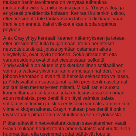
mukaan Iranin tavoitteena on venyttää tulitaukoa
muutamalla viikolla, mikä lisäisi painetta Yhdysvaltoja ja
erityisesti presidenttiä kohtaan. Kenraali kuitenkin uskoo,
ettei presidentti tule lankeamaan tähän taktiikkaan, vaan
Iranille on annettu kaksi viikkoa aikaa tuoda sopimus
pöytään.
Alex Gray yhtyy kenraali Keanen näkemykseen ja toteaa,
ettei presidenttiä tulla huijaamaan. Iranin perinteiset
neuvottelutaktiikat, joissa pyritään ostamaan aikaa
viivyttelyllä, ovat hyvin tiedossa. Sekä presidentti että
varapresidentti ovat olleet viesteissään selkeitä:
Yhdysvalloilla on alueella poikkeuksellinen sotilaallinen
voima ja valtava ylivoima Iranin armeijaan nähden. Iranin
johdon kerrotaan olevan tällä hetkellä sekasorron vallassa,
ja Yhdysvallat on saavuttanut kaikki presidentin asettamat
sotilaallisen menestyksen mittarit. Mikäli Iran ei suostu
kunnioittamaan tulitaukoa, joka on tosiasiassa sen oman
edun mukaista, presidentillä on täysi valmius palata
sotilaallisiin toimiin ja iskeä entistäkin voimakkaammin kuin
viime viikkojen aikana. Grayn mukaan presidentillä onkin
täysi vapaus pitää Irania vastuullisena sen käytöksestä.
Pitkän aikavälin neuvotteluratkaisun saavuttaminen vaatii
Grayn mukaan horjumatonta amerikkalaista vahvuutta. Hän
huomauttaa, että useimmat sodat päättyvät lopulta