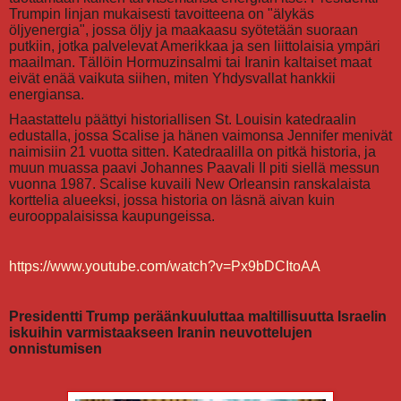
Trumpin linjan mukaisesti tavoitteena on "älykäs
öljyenergia", jossa öljy ja maakaasu syötetään suoraan
putkiin, jotka palvelevat Amerikkaa ja sen liittolaisia ympäri
maailman. Tällöin Hormuzinsalmi tai Iranin kaltaiset maat
eivät enää vaikuta siihen, miten Yhdysvallat hankkii
energiansa.
Haastattelu päättyi historiallisen St. Louisin katedraalin
edustalla, jossa Scalise ja hänen vaimonsa Jennifer menivät
naimisiin 21 vuotta sitten. Katedraalilla on pitkä historia, ja
muun muassa paavi Johannes Paavali II piti siellä messun
vuonna 1987. Scalise kuvaili New Orleansin ranskalaista
korttelia alueeksi, jossa historia on läsnä aivan kuin
eurooppalaisissa kaupungeissa.
https://www.youtube.com/watch?v=Px9bDCItoAA
Presidentti Trump peräänkuuluttaa maltillisuutta Israelin
iskuihin varmistaakseen Iranin neuvottelujen
onnistumisen