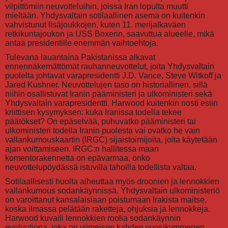
vilpittömiin neuvotteluihin, joissa Iran lopulta muutti
mieltään. Yhdysvaltain sotilaallinen asema on kuitenkin
vahvistunut lisäjoukkojen, kuten 11. merijalkaväen
retkikuntajoukon ja USS Boxerin, saavuttua alueelle, mikä
antaa presidentille enemmän vaihtoehtoja.
Tulevana lauantaina Pakistanissa alkavat
ennennäkemättömät rauhanneuvottelut, joita Yhdysvaltain
puolelta johtavat varapresidentti J.D. Vance, Steve Witkoff ja
Jared Kushner. Neuvottelujen taso on historiallinen, sillä
niihin osallistuvat Iranin pääministeri ja ulkoministeri sekä
Yhdysvaltain varapresidentti. Harwood kuitenkin nosti esiin
kriittisen kysymyksen: kuka Iranissa todella tekee
päätökset? On epäselvää, puhuvatko pääministeri tai
ulkoministeri todella Iranin puolesta vai ovatko he vain
vallankumouskaartin (IRGC) sijaistoimijoita, joita käytetään
ajan voittamiseen. IRGC:n hallitessa maan
komentorakennetta on epävarmaa, onko
neuvottelupöydässä istuvilla tahoilla todellista valtaa.
Sotilaallisesti huolta aiheuttaa myös droonien ja lennokkien
vallankumous sodankäynnissä. Yhdysvaltain ulkoministeriö
on varoittanut kansalaisiaan poistumaan Irakista maitse,
koska ilmassa pelätään raketteja, ohjuksia ja lennokkeja.
Harwood kuvaili lennokkien roolia sodankäynnin
evoluutiona, joka on viimeisen kahden vuosikymmenen