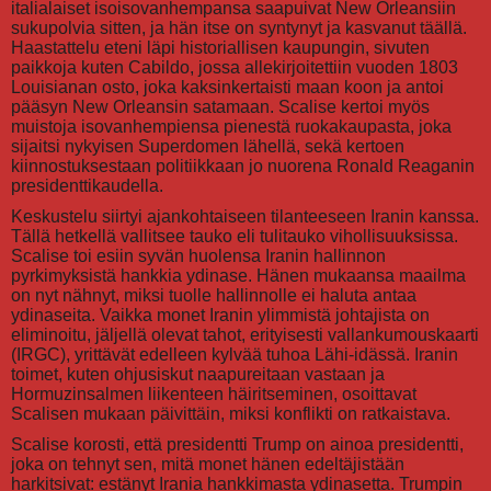
italialaiset isoisovanhempansa saapuivat New Orleansiin
sukupolvia sitten, ja hän itse on syntynyt ja kasvanut täällä.
Haastattelu eteni läpi historiallisen kaupungin, sivuten
paikkoja kuten Cabildo, jossa allekirjoitettiin vuoden 1803
Louisianan osto, joka kaksinkertaisti maan koon ja antoi
pääsyn New Orleansin satamaan. Scalise kertoi myös
muistoja isovanhempiensa pienestä ruokakaupasta, joka
sijaitsi nykyisen Superdomen lähellä, sekä kertoen
kiinnostuksestaan politiikkaan jo nuorena Ronald Reaganin
presidenttikaudella.
Keskustelu siirtyi ajankohtaiseen tilanteeseen Iranin kanssa.
Tällä hetkellä vallitsee tauko eli tulitauko vihollisuuksissa.
Scalise toi esiin syvän huolensa Iranin hallinnon
pyrkimyksistä hankkia ydinase. Hänen mukaansa maailma
on nyt nähnyt, miksi tuolle hallinnolle ei haluta antaa
ydinaseita. Vaikka monet Iranin ylimmistä johtajista on
eliminoitu, jäljellä olevat tahot, erityisesti vallankumouskaarti
(IRGC), yrittävät edelleen kylvää tuhoa Lähi-idässä. Iranin
toimet, kuten ohjusiskut naapureitaan vastaan ja
Hormuzinsalmen liikenteen häiritseminen, osoittavat
Scalisen mukaan päivittäin, miksi konflikti on ratkaistava.
Scalise korosti, että presidentti Trump on ainoa presidentti,
joka on tehnyt sen, mitä monet hänen edeltäjistään
harkitsivat: estänyt Irania hankkimasta ydinasetta. Trumpin