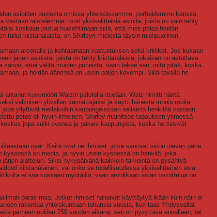
aiden asioiden puolesta omissa yhteisöissämme, perheidemme kanssa,
vastaan taistelemme, ovat yksiselitteisiä asioita, joista on vain tehty
 pitäisi koskaan joutua huolehtimaan siitä, että mies pelaa heidän
on tullut kiistanalaista, on Shirleyn mielestä täysin mielipuolinen.
astumaan areenalle ja kohtaamaan vastustuksen sekä kriitikot. Jos kukaan
rveen järjen asioista, joista on tehty kiistanalaisia, jokaisen on astuttava
ja sanoo, ettei välitä muiden puheista, vaan tekee sen, mitä pitää, koska
ttamaan, ja heidän äänensä on usein paljon kovempi. Sillä tavalla he
si antanut kuvernööri Walzin pelotella itseään. Walz nimitti häntä
aiseksi valkoisen ylivallan kannattajaksi ja käytti hänestä monia muita
 jopa yllyttivät mellakoihin kaupungeissaan sellaista henkilöä vastaan,
stettu petos oli hyvin ilmeinen. Shirley mainitsee tapauksen ytimessä
 keskus jopa sulki ovensa ja pakeni kaupungista, koska he tiesivät
 oikeastaan ovat. Keitä ovat ne ihmiset, jotka sanovat sinun olevan paha
in kyseessä on media, ja hyvin usein kyseessä on henkilö, joka
 järjen ajattelun. Siksi nykypäivänä kaikkein tärkeintä on pysähtyä
idosti kiistanalainen, vai onko se todellisuudessa yksiselitteinen asia,
Kriitikoita ei saa koskaan myötäillä, vaan arvokkaan asian tavoittelua on
ailman paras maa. Jotkut ihmiset haluavat käyttäytyä ikään kuin näin ei
aaneen rakentaa yhteiskuntiaan tuhansia vuosia, kun taas Yhdysvallat
asta parhaan noiden 250 vuoden aikana, sen on pysyttävä ennallaan, tai