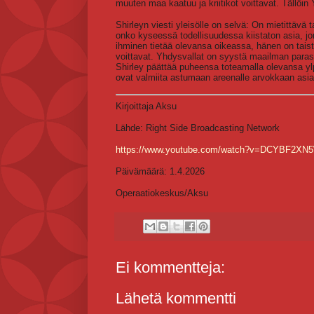
muuten maa kaatuu ja kriitikot voittavat. Täll
Shirleyn viesti yleisölle on selvä: On mietittävä
onko kyseessä todellisuudessa kiistaton asia, jon
ihminen tietää olevansa oikeassa, hänen on taiste
voittavat. Yhdysvallat on syystä maailman paras
Shirley päättää puheensa toteamalla olevansa ylp
ovat valmiita astumaan areenalle arvokkaan asia
Kirjoittaja Aksu
Lähde: Right Side Broadcasting Network
https://www.youtube.com/watch?v=DCYBF2XN
Päivämäärä: 1.4.2026
Operaatiokeskus/Aksu
Ei kommentteja:
Lähetä kommentti