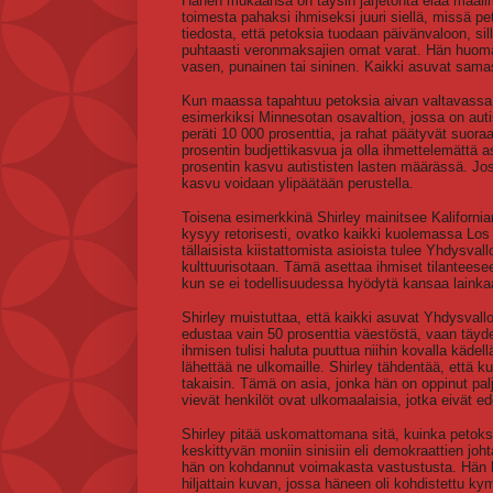
Hänen mukaansa on täysin järjetöntä elää maailm
toimesta pahaksi ihmiseksi juuri siellä, missä pet
tiedosta, että petoksia tuodaan päivänvaloon, sil
puhtaasti veronmaksajien omat varat. Hän huomautt
vasen, punainen tai sininen. Kaikki asuvat samas
Kun maassa tapahtuu petoksia aivan valtavassa 
esimerkiksi Minnesotan osavaltion, jossa on autis
peräti 10 000 prosenttia, ja rahat päätyvät suora
prosentin budjettikasvua ja olla ihmettelemättä
prosentin kasvu autististen lasten määrässä. Jos
kasvu voidaan ylipäätään perustella.
Toisena esimerkkinä Shirley mainitsee Kalifornia
kysyy retorisesti, ovatko kaikki kuolemassa Los 
tällaisista kiistattomista asioista tulee Yhdysva
kulttuurisotaan. Tämä asettaa ihmiset tilanteesee
kun se ei todellisuudessa hyödytä kansaa lainka
Shirley muistuttaa, että kaikki asuvat Yhdysvallo
edustaa vain 50 prosenttia väestöstä, vaan täyd
ihmisen tulisi haluta puuttua niihin kovalla kädell
lähettää ne ulkomaille. Shirley tähdentää, että k
takaisin. Tämä on asia, jonka hän on oppinut pa
vievät henkilöt ovat ulkomaalaisia, jotka eivät e
Shirley pitää uskomattomana sitä, kuinka petoksi
keskittyvän moniin sinisiin eli demokraattien jo
hän on kohdannut voimakasta vastustusta. Hän k
hiljattain kuvan, jossa häneen oli kohdistettu k