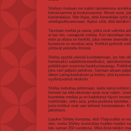
Shirleyn mukaan me kaikki taistelemme arvokk
kirkoissamme ja kouluissamme. Monet asiat, joita 
kiistanalaisia. Hän linjaa, ettei kenenkään tytön
urheilujoukkueessaan. Ajatus siitä, että tästäkin 
Tarvitaan miehiä ja naisia, jotka ovat valmiita 
ei tee niin, vastapuoli voittaa. Kun taistellaan te
esiin ja oltava se henkilö, joka menee areenalle 
kyseessä on arvokas asia. Kriitikot pyrkivät voi
yrittävät pelotella ihmisiä.
Shirley pyytää yleisöä kuvittelemaan, jos hän oli
harhaiseksi salaliittoteoreetikoksi, äärioikeistol
poliitikkojen suosimia haukkumasanoja. Poliitikot
joka vain paljasti petoksia. Samaan aikaan palja
olleen Laring-keskuksen ja kertoo, että kyseinen
syyllistyvänsä rikoksiin.
Shirley kehottaa pohtimaan, keitä nämä kriitikot
ihminen tai että tekemäsi asiat ovat väärin. Use
kuuntelee mediaa ja on kadottanut täysin terveen
miettimään, onko asia, jonka puolesta taistelee, a
josta kriitikot ovat vain tehneet kiistanalaisen. 
jatkettava.
Lopuksi Shirley korostaa, että Yhdysvallat on ma
olisi, mutta Shirley muistuttaa muiden maiden s
teki saman 250 vuodessa. Mikä ikinä tekikin ma