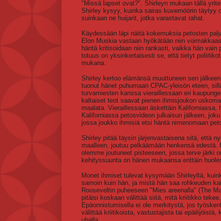
"Missä lapset ovat?". Shirleyn mukaan tällä yrit
Shirley kysyy, kuinka sairas kuvernöörin täytyy 
suinkaan ne huijarit, jotka varastavat rahat.
Käydessään läpi näitä kokemuksia petosten palj
Elon Muskia vastaan hyökätään niin voimakkaasti
häntä kritisoidaan niin rankasti, vaikka hän vain
totuus on yksinkertaisesti se, että tietyt poliitiko
mukana.
Shirley kertoo elämänsä muuttuneen sen jälkeen,
tuonut hänet puhumaan CPAC-yleisön eteen, sill
turvamiesten kanssa vieraillessaan eri kaupung
kaltaiset teot saavat pienen ihmisjoukon uskomaa
maalata. Vieraillessaan äskettäin Kaliforniassa,
Kaliforniassa petosvideon julkaisun jälkeen, joku
jossa joukko ihmisiä etsi häntä nimenomaan pet
Shirley pitää täysin järjenvastaisena sitä, että 
maalleen, joutuu pelkäämään henkensä edestä. 
olemme joutuneet pisteeseen, jossa terve järki on
kehityssuunta on hänen mukaansa erittäin huoles
Monet ihmiset tulevat kysymään Shirleyltä, kuink
samoin kuin hän, ja mistä hän saa rohkeuden ka
Rooseveltin puheeseen "Mies areenalla" (The Man 
pitäisi koskaan välittää siitä, mitä kriitikko tek
Epäonnistumisella ei ole merkitystä, jos työsken
välittää kriitikoista, vastustajista tai epäilijöist
uhalla.