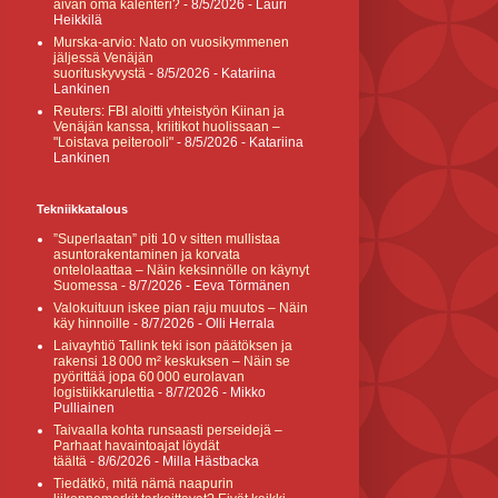
aivan oma kalenteri?
- 8/5/2026
- Lauri
Heikkilä
Murska-arvio: Nato on vuosikymmenen
jäljessä Venäjän
suorituskyvystä
- 8/5/2026
- Katariina
Lankinen
Reuters: FBI aloitti yhteistyön Kiinan ja
Venäjän kanssa, kriitikot huolissaan –
"Loistava peiterooli"
- 8/5/2026
- Katariina
Lankinen
Tekniikkatalous
”Superlaatan” piti 10 v sitten mullistaa
asuntorakentaminen ja korvata
ontelolaattaa – Näin keksinnölle on käynyt
Suomessa
- 8/7/2026
- Eeva Törmänen
Valokuituun iskee pian raju muutos – Näin
käy hinnoille
- 8/7/2026
- Olli Herrala
Laivayhtiö Tallink teki ison päätöksen ja
rakensi 18 000 m² keskuksen – Näin se
pyörittää jopa 60 000 eurolavan
logistiikkarulettia
- 8/7/2026
- Mikko
Pulliainen
Taivaalla kohta runsaasti perseidejä –
Parhaat havaintoajat löydät
täältä
- 8/6/2026
- Milla Hästbacka
Tiedätkö, mitä nämä naapurin