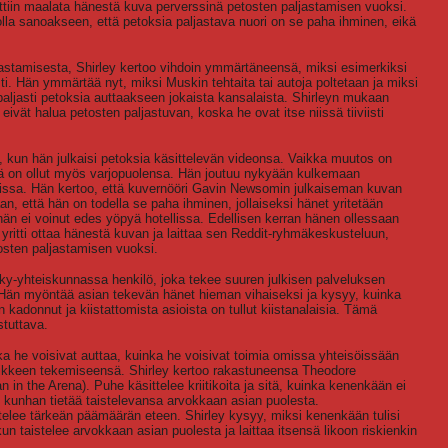
ettiin maalata hänestä kuva perverssinä petosten paljastamisen vuoksi.
olla sanoakseen, että petoksia paljastava nuori on se paha ihminen, eikä
astamisesta, Shirley kertoo vihdoin ymmärtäneensä, miksi esimerkiksi
. Hän ymmärtää nyt, miksi Muskin tehtaita tai autoja poltetaan ja miksi
 paljasti petoksia auttaakseen jokaista kansalaista. Shirleyn mukaan
t eivät halua petosten paljastuvan, koska he ovat itse niissä tiiviisti
 kun hän julkaisi petoksia käsittelevän videonsa. Vaikka muutos on
ä on ollut myös varjopuolensa. Hän joutuu nykyään kulkemaan
eissa. Hän kertoo, että kuvernööri Gavin Newsomin julkaiseman kuvan
n, että hän on todella se paha ihminen, jollaiseksi hänet yritetään
 hän ei voinut edes yöpyä hotellissa. Edellisen kerran hänen ollessaan
 yritti ottaa hänestä kuvan ja laittaa sen Reddit-ryhmäkeskusteluun,
osten paljastamisen vuoksi.
nyky-yhteiskunnassa henkilö, joka tekee suuren julkisen palveluksen
Hän myöntää asian tekevän hänet hieman vihaiseksi ja kysyy, kuinka
 kadonnut ja kiistattomista asioista on tullut kiistanalaisia. Tämä
tuttava.
a he voisivat auttaa, kuinka he voisivat toimia omissa yhteisöissään
ikkeen tekemiseensä. Shirley kertoo rakastuneensa Theodore
in the Arena). Puhe käsittelee kriitikoita ja sitä, kuinka kenenkään ei
ee, kunhan tietää taistelevansa arvokkaan asian puolesta.
telee tärkeän päämäärän eteen. Shirley kysyy, miksi kenenkään tulisi
ä, kun taistelee arvokkaan asian puolesta ja laittaa itsensä likoon riskienkin