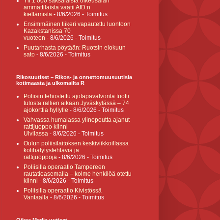
Yli 1 000 saksalaista oikeusalan
ammattilaista vaatii AfD:n
kieltämistä
- 8/6/2026
- Toimitus
Ensimmäinen tiikeri vapautettu luontoon
Kazakstanissa 70
vuoteen
- 8/6/2026
- Toimitus
Puutarhasta pöytään: Ruotsin elokuun
sato
- 8/6/2026
- Toimitus
Rikosuutiset – Rikos- ja onnettomuusuutisia
kotimaasta ja ulkomailta R
Poliisin tehostettu ajotapavalvonta tuotti
tulosta rallien aikaan Jyväskylässä – 74
ajokorttia hyllylle
- 8/6/2026
- Toimitus
Vahvassa humalassa ylinopeutta ajanut
rattijuoppo kiinni
Ulvilassa
- 8/6/2026
- Toimitus
Oulun poliisilaitoksen keskiviikkoillassa
kotihälytystehtäviä ja
rattijuoppoja
- 8/6/2026
- Toimitus
Poliisilla operaatio Tampereen
rautatieasemalla – kolme henkilöä otettu
kiinni
- 8/6/2026
- Toimitus
Poliisilla operaatio Kivistössä
Vantaalla
- 8/6/2026
- Toimitus