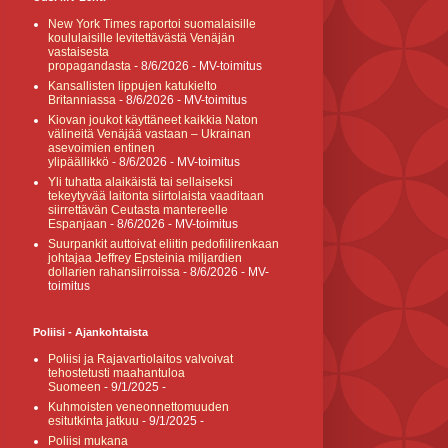
New York Times raportoi suomalaisille
koululaisille levitettävästä Venäjän
vastaisesta
propagandasta
- 8/6/2026
- MV-toimitus
Kansallisten lippujen katukielto
Britanniassa
- 8/6/2026
- MV-toimitus
Kiovan joukot käyttäneet kaikkia Naton
välineitä Venäjää vastaan – Ukrainan
asevoimien entinen
ylipäällikkö
- 8/6/2026
- MV-toimitus
Yli tuhatta alaikäistä tai sellaiseksi
tekeytyvää laitonta siirtolaista vaaditaan
siirrettävän Ceutasta mantereelle
Espanjaan
- 8/6/2026
- MV-toimitus
Suurpankit auttoivat eliitin pedofiilirenkaan
johtajaa Jeffrey Epsteinia miljardien
dollarien rahansiirroissa
- 8/6/2026
- MV-
toimitus
Poliisi - Ajankohtaista
Poliisi ja Rajavartiolaitos valvoivat
tehostetusti maahantuloa
Suomeen
- 9/1/2025
-
Kuhmoisten veneonnettomuuden
esitutkinta jatkuu
- 9/1/2025
-
Poliisi mukana