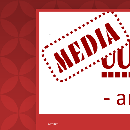
.
4/01/26