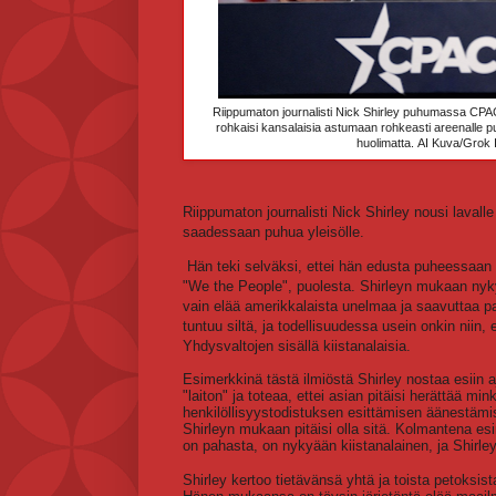
Riippumaton journalisti Nick Shirley puhumassa CPAC 
rohkaisi kansalaisia astumaan rohkeasti areenalle pu
huolimatta.
AI Kuva/Grok I
Riippumaton journalisti Nick Shirley nousi laval
saadessaan puhua yleisölle.
Hän teki selväksi, ettei hän edusta puheessaan
"We the People", puolesta. Shirleyn mukaan nyky
vain elää amerikkalaista unelmaa ja saavuttaa 
tuntuu siltä, ja todellisuudessa usein onkin niin, e
Yhdysvaltojen sisällä kiistanalaisia.
Esimerkkinä tästä ilmiöstä Shirley nostaa esiin 
"laiton" ja toteaa, ettei asian pitäisi herättää mi
henkilöllisyystodistuksen esittämisen äänestämi
Shirleyn mukaan pitäisi olla sitä. Kolmantena es
on pahasta, on nykyään kiistanalainen, ja Shirley
Shirley kertoo tietävänsä yhtä ja toista petoksis