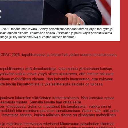
2026 -tapahtuman lavalla. Shirley painotti puheessaan terveen järjen tärkeyttä ja
olustamaan oikeaksi kokemiaan asioita kriitikoiden ja poliitikkojen painostuksesta
mage (ei liity uutiseen/Kuva ei vastaa uutisen henkilöä)
le CPAC 2026 -tapahtumassa ja ilmaisi heti aluksi suuren innostuksensa
 republikaaneja eikä demokraatteja, vaan puhuu yksinomaan kansan,
päivänä kaikki voivat yhtyä siihen ajatukseen, että ihmiset haluavat
parhaan mahdollisen elämän. Hän kuitenkin huomauttaa, että nykyään
ttä täysin kiistattomista ja yksiselitteisistä asioista on tulossa
ajatuksen laittomien siirtolaisten karkottamisesta. Hän korostaa sanaa
nkäänlaista kiistaa. Samalla tavalla hän ottaa esille
sen yhteydessä. Sekin on muuttunut kiistanalaiseksi, vaikka sen ei
imerkkinä hän mainitsee petosten tuomitsemisen. Ajatus siitä, että petos
 ihmettelee ääneen, kuinka tällainen tilanne on ylipäätään mahdollinen.
ta ja mainitsee tuntevansa erityisesti Minnesotan päiväkotien tilanteen.