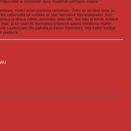
öin Yhdysvallat ei myöskään pysy maailman parhaana maana.
 tarkkaan, minkä asian puolesta taistellaan. Onko se arvokas asia, ja
ka valtamedia tai kriitikko on vain leimannut kiistanalaiseksi. Kun
ltava ja oltava valmis astumaan areenalle. Jos näin ei tehdä, kriitikot
 maa, ja se saavutti asemansa lyhyessä ajassa verrattuna muihin.
eä saadessaan olla paikalla ja sanoo tietävänsä, että kaikki kuulijat
n puolesta.
5WU