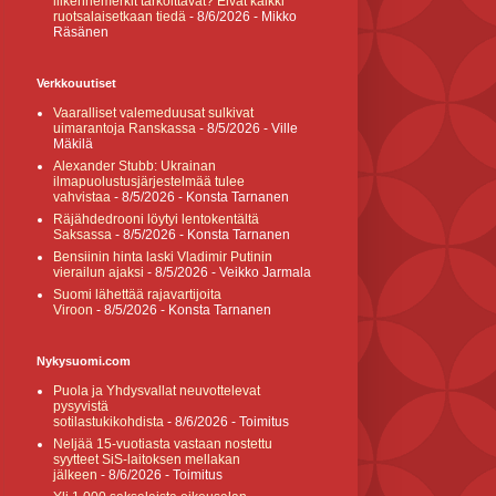
liikennemerkit tarkoittavat? Eivät kaikki
ruotsalaisetkaan tiedä
- 8/6/2026
- Mikko
Räsänen
Verkkouutiset
Vaaralliset valemeduusat sulkivat
uimarantoja Ranskassa
- 8/5/2026
- Ville
Mäkilä
Alexander Stubb: Ukrainan
ilmapuolustusjärjestelmää tulee
vahvistaa
- 8/5/2026
- Konsta Tarnanen
Räjähdedrooni löytyi lentokentältä
Saksassa
- 8/5/2026
- Konsta Tarnanen
Bensiinin hinta laski Vladimir Putinin
vierailun ajaksi
- 8/5/2026
- Veikko Jarmala
Suomi lähettää rajavartijoita
Viroon
- 8/5/2026
- Konsta Tarnanen
Nykysuomi.com
Puola ja Yhdysvallat neuvottelevat
pysyvistä
sotilastukikohdista
- 8/6/2026
- Toimitus
Neljää 15-vuotiasta vastaan nostettu
syytteet SiS-laitoksen mellakan
jälkeen
- 8/6/2026
- Toimitus