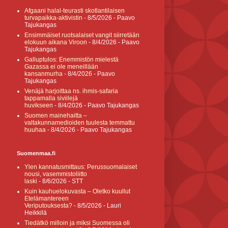
Afgaani halal-teurasti skotlantilaisen
turvapaikka-aktivistin
- 8/5/2026
- Paavo
Tajukangas
Ensimmäiset ruotsalaiset vangit siirretään
elokuun aikana Viroon
- 8/4/2026
- Paavo
Tajukangas
Galluptulos: Enemmistön mielestä
Gazassa ei ole meneillään
kansanmurha
- 8/4/2026
- Paavo
Tajukangas
Venäjä harjoittaa ns. ihmis-safaria
tappamalla siviilejä
huvikseen
- 8/4/2026
- Paavo Tajukangas
Suomen mainehaitta –
valtakunnamedioiden tuulesta temmattu
huuhaa
- 8/4/2026
- Paavo Tajukangas
Suomenmaa.fi
Ylen kannatusmittaus: Perussuomalaiset
nousi, vasemmistoliitto
laski
- 8/6/2026
- STT
Kuin kauhuelokuvasta – Oletko kuullut
Etelämantereen
Veriputouksesta?
- 8/5/2026
- Lauri
Heikkilä
Tiedätkö milloin ja miksi Suomessa oli