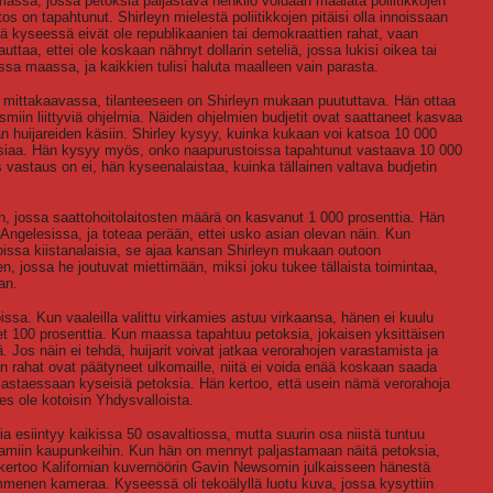
assa, jossa petoksia paljastava henkilö voidaan maalata poliitikkojen
os on tapahtunut. Shirleyn mielestä poliitikkojen pitäisi olla innoissaan
lä kyseessä eivät ole republikaanien tai demokraattien rahat, vaan
aa, ettei ole koskaan nähnyt dollarin seteliä, jossa lukisi oikea tai
sa maassa, ja kaikkien tulisi haluta maalleen vain parasta.
mittakaavassa, tilanteeseen on Shirleyn mukaan puututtava. Hän ottaa
miin liittyviä ohjelmia. Näiden ohjelmien budjetit ovat saattaneet kasvaa
an huijareiden käsiin. Shirley kysyy, kuinka kukaan voi katsoa 10 000
 asiaa. Hän kysyy myös, onko naapurustoissa tapahtunut vastaava 10 000
 vastaus on ei, hän kyseenalaistaa, kuinka tällainen valtava budjetin
n, jossa saattohoitolaitosten määrä on kasvanut 1 000 prosenttia. Hän
Angelesissa, ja toteaa perään, ettei usko asian olevan näin. Kun
lloissa kiistanalaisia, se ajaa kansan Shirleyn mukaan outoon
n, jossa he joutuvat miettimään, miksi joku tukee tällaista toimintaa,
an.
issa. Kun vaaleilla valittu virkamies astuu virkaansa, hänen ei kuulu
et 100 prosenttia. Kun maassa tapahtuu petoksia, jokaisen yksittäisen
ä. Jos näin ei tehdä, huijarit voivat jatkaa verorahojen varastamista ja
un rahat ovat päätyneet ulkomaille, niitä ei voida enää koskaan saada
ljastaessaan kyseisiä petoksia. Hän kertoo, että usein nämä verorahoja
des ole kotoisin Yhdysvalloista.
a esiintyy kaikissa 50 osavaltiossa, mutta suurin osa niistä tuntuu
htamiin kaupunkeihin. Kun hän on mennyt paljastamaan näitä petoksia,
ertoo Kalifornian kuvernöörin Gavin Newsomin julkaisseen hänestä
ymmenen kameraa. Kyseessä oli tekoälyllä luotu kuva, jossa kysyttiin