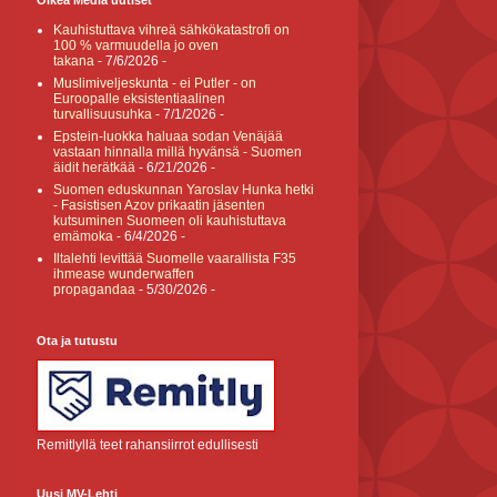
Oikea Media uutiset
Kauhistuttava vihreä sähkökatastrofi on
100 % varmuudella jo oven
takana
- 7/6/2026
-
Muslimiveljeskunta - ei Putler - on
Euroopalle eksistentiaalinen
turvallisuusuhka
- 7/1/2026
-
Epstein-luokka haluaa sodan Venäjää
vastaan hinnalla millä hyvänsä - Suomen
äidit herätkää
- 6/21/2026
-
Suomen eduskunnan Yaroslav Hunka hetki
- Fasistisen Azov prikaatin jäsenten
kutsuminen Suomeen oli kauhistuttava
emämoka
- 6/4/2026
-
Iltalehti levittää Suomelle vaarallista F35
ihmease wunderwaffen
propagandaa
- 5/30/2026
-
Ota ja tutustu
Remitlyllä teet rahansiirrot edullisesti
Uusi MV-Lehti