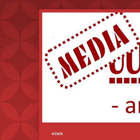
.
4/19/26