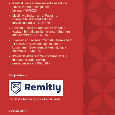
Kauhistuttava vihreä sähkökatastrofi on
100 % varmuudella jo oven
takana
- 7/6/2026
-
Muslimiveljeskunta - ei Putler - on
Euroopalle eksistentiaalinen
turvallisuusuhka
- 7/1/2026
-
Epstein-luokka haluaa sodan Venäjää
vastaan hinnalla millä hyvänsä - Suomen
äidit herätkää
- 6/21/2026
-
Suomen eduskunnan Yaroslav Hunka hetki
- Fasistisen Azov prikaatin jäsenten
kutsuminen Suomeen oli kauhistuttava
emämoka
- 6/4/2026
-
Iltalehti levittää Suomelle vaarallista F35
ihmease wunderwaffen
propagandaa
- 5/30/2026
-
Ota ja tutustu
Remitlyllä teet rahansiirrot edullisesti
Uusi MV-Lehti