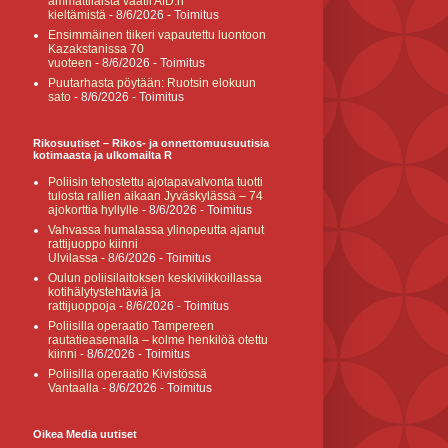
ammattilaista vaatii AfD:n
kieltämistä
- 8/6/2026
- Toimitus
Ensimmäinen tiikeri vapautettu luontoon
Kazakstanissa 70
vuoteen
- 8/6/2026
- Toimitus
Puutarhasta pöytään: Ruotsin elokuun
sato
- 8/6/2026
- Toimitus
Rikosuutiset – Rikos- ja onnettomuusuutisia
kotimaasta ja ulkomailta R
Poliisin tehostettu ajotapavalvonta tuotti
tulosta rallien aikaan Jyväskylässä – 74
ajokorttia hyllylle
- 8/6/2026
- Toimitus
Vahvassa humalassa ylinopeutta ajanut
rattijuoppo kiinni
Ulvilassa
- 8/6/2026
- Toimitus
Oulun poliisilaitoksen keskiviikkoillassa
kotihälytystehtäviä ja
rattijuoppoja
- 8/6/2026
- Toimitus
Poliisilla operaatio Tampereen
rautatieasemalla – kolme henkilöä otettu
kiinni
- 8/6/2026
- Toimitus
Poliisilla operaatio Kivistössä
Vantaalla
- 8/6/2026
- Toimitus
Oikea Media uutiset