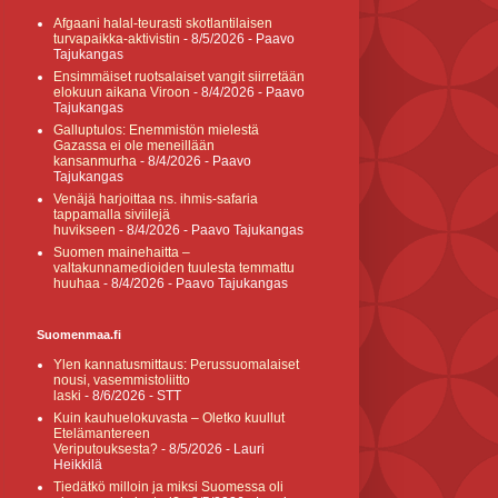
Afgaani halal-teurasti skotlantilaisen
turvapaikka-aktivistin
- 8/5/2026
- Paavo
Tajukangas
Ensimmäiset ruotsalaiset vangit siirretään
elokuun aikana Viroon
- 8/4/2026
- Paavo
Tajukangas
Galluptulos: Enemmistön mielestä
Gazassa ei ole meneillään
kansanmurha
- 8/4/2026
- Paavo
Tajukangas
Venäjä harjoittaa ns. ihmis-safaria
tappamalla siviilejä
huvikseen
- 8/4/2026
- Paavo Tajukangas
Suomen mainehaitta –
valtakunnamedioiden tuulesta temmattu
huuhaa
- 8/4/2026
- Paavo Tajukangas
Suomenmaa.fi
Ylen kannatusmittaus: Perussuomalaiset
nousi, vasemmistoliitto
laski
- 8/6/2026
- STT
Kuin kauhuelokuvasta – Oletko kuullut
Etelämantereen
Veriputouksesta?
- 8/5/2026
- Lauri
Heikkilä
Tiedätkö milloin ja miksi Suomessa oli