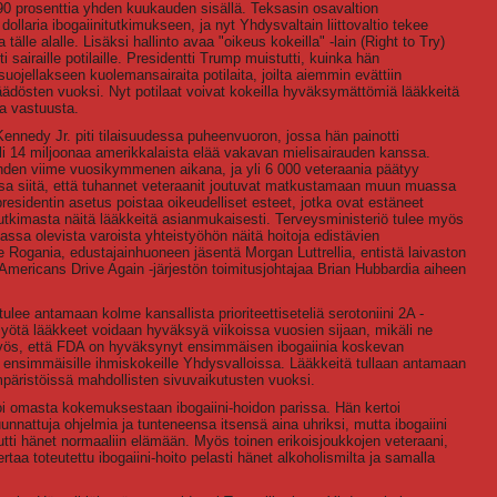
0 prosenttia yhden kuukauden sisällä. Teksasin osavaltion
dollaria ibogaiinitutkimukseen, ja nyt Yhdysvaltain liittovaltio tekee
älle alalle. Lisäksi hallinto avaa "oikeus kokeilla" -lain (Right to Try)
 sairaille potilaille. Presidentti Trump muistutti, kuinka hän
uojellakseen kuolemansairaita potilaita, joilta aiemmin evättiin
äädösten vuoksi. Nyt potilaat voivat kokeilla hyväksymättömiä lääkkeitä
ta vastuusta.
Kennedy Jr. piti tilaisuudessa puheenvuoron, jossa hän painotti
li 14 miljoonaa amerikkalaista elää vakavan mielisairauden kanssa.
kahden viime vuosikymmenen aikana, ja yli 6 000 veteraania päätyy
nsa siitä, että tuhannet veteraanit joutuvat matkustamaan muun muassa
residentin asetus poistaa oikeudelliset esteet, jotka ovat estäneet
ta tutkimasta näitä lääkkeitä asianmukaisesti. Terveysministeriö tulee myös
assa olevista varoista yhteistyöhön näitä hoitoja edistävien
e Rogania, edustajainhuoneen jäsentä Morgan Luttrellia, entistä laivaston
 Americans Drive Again -järjestön toimitusjohtajaa Brian Hubbardia aiheen
tulee antamaan kolme kansallista prioriteettiseteliä serotoniini 2A -
myötä lääkkeet voidaan hyväksyä viikoissa vuosien sijaan, mikäli ne
i myös, että FDA on hyväksynyt ensimmäisen ibogaiinia koskevan
n ensimmäisille ihmiskokeille Yhdysvalloissa. Lääkkeitä tullaan antamaan
ympäristöissä mahdollisten sivuvaikutusten vuoksi.
oi omasta kokemuksestaan ibogaiini-hoidon parissa. Hän kertoi
uunnattuja ohjelmia ja tunteneensa itsensä aina uhriksi, mutta ibogaiini
utti hänet normaaliin elämään. Myös toinen erikoisjoukkojen veteraani,
rtaa toteutettu ibogaiini-hoito pelasti hänet alkoholismilta ja samalla