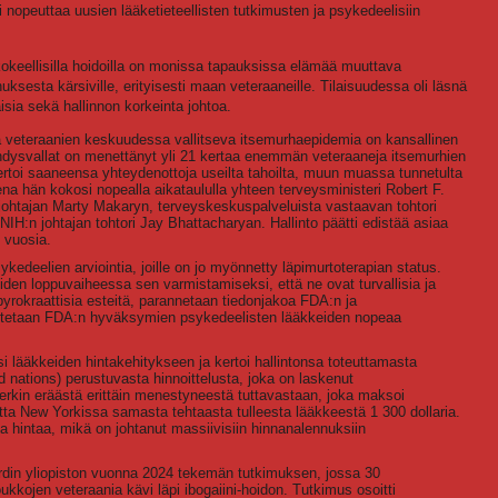
 nopeuttaa uusien lääketieteellisten tutkimusten ja psykedeelisiin
ä kokeellisilla hoidoilla on monissa tapauksissa elämää muuttava
ksesta kärsiville, erityisesti maan veteraaneille. Tilaisuudessa oli läsnä
isia sekä hallinnon korkeinta johtoa.
tä veteraanien keskuudessa vallitseva itsemurhaepidemia on kansallinen
hdysvallat on menettänyt yli 21 kertaa enemmän veteraaneja itsemurhien
 kertoi saaneensa yhteydenottoja useilta tahoilta, muun muassa tunnetulta
a hän kokosi nopealla aikataululla yhteen terveysministeri Robert F.
 johtajan Marty Makaryn, terveyskeskuspalveluista vastaavan tohtori
IH:n johtajan tohtori Jay Bhattacharyan. Hallinto päätti edistää asiaa
n vuosia.
edeelien arviointia, joille on jo myönnetty läpimurtoterapian status.
keiden loppuvaiheessa sen varmistamiseksi, että ne ovat turvallisia ja
byrokraattisia esteitä, parannetaan tiedonjakoa FDA:n ja
lpotetaan FDA:n hyväksymien psykedeelisten lääkkeiden nopeaa
i lääkkeiden hintakehitykseen ja kertoi hallintonsa toteuttamasta
nations) perustuvasta hinnoittelusta, joka on laskenut
erkin eräästä erittäin menestyneestä tuttavastaan, joka maksoi
tta New Yorkissa samasta tehtaasta tulleesta lääkkeestä 1 300 dollaria.
hintaa, mikä on johtanut massiivisiin hinnanalennuksiin
rdin yliopiston vuonna 2024 tekemän tutkimuksen, jossa 30
kkojen veteraania kävi läpi ibogaiini-hoidon. Tutkimus osoitti