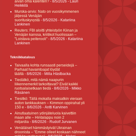
aivan oma kalenteri?
- 8/5/2026
- Lauri
Heikkilä
Murska-arvio: Nato on vuosikymmenen
jäljessä Venäjän
suorituskyvystä
- 8/5/2026
- Katariina
Lankinen
Reuters: FBI aloitti yhteistyön Kiinan ja
Venäjän kanssa, kriitikot huolissaan –
"Loistava peiterooli"
- 8/5/2026
- Katariina
Lankinen
Tekniikkatalous
Taivaalla kohta runsaasti perseidejä –
Parhaat havaintoajat löydät
täältä
- 8/6/2026
- Milla Hästbacka
Tiedätkö, mitä nämä naapurin
liikennemerkit tarkoittavat? Eivät kaikki
ruotsalaisetkaan tiedä
- 8/6/2026
- Mikko
Räsänen
Tiesitkö: Tällä mokalla maksatkin vieraan
auton tankkauksen – Kimmon oppirahat yli
150 e
- 8/6/2026
- Antti Karvinen
Ainutlaatuinen ydinjäteluola kaivettiin
maan alle – Hintalappu noin 2
miljardia
- 8/6/2026
- Rudolf Jurvanen
Venäläiset hämmästyivät Ukrainan
droonista – ”Emme olleet koskaan nähneet