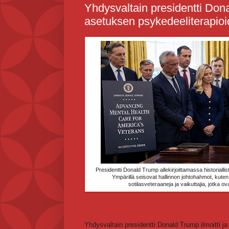
Yhdysvaltain presidentti Donald
asetuksen psykedeeliterapioi
Presidentti Don
ald Trump allekirjoittamassa historiall
Ympärillä seisovat hallinnon johtohahmot, kute
sotilasveteraaneja ja vaikuttajia, jotka 
Yhdysvaltain presidentti Donald Trump ilmoitti ja a