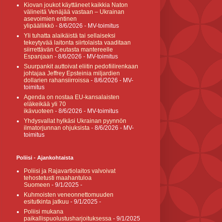
Kiovan joukot käyttäneet kaikkia Naton
välineitä Venäjää vastaan – Ukrainan
asevoimien entinen
ylipäällikkö
- 8/6/2026
- MV-toimitus
Yli tuhatta alaikäistä tai sellaiseksi
tekeytyvää laitonta siirtolaista vaaditaan
siirrettävän Ceutasta mantereelle
Espanjaan
- 8/6/2026
- MV-toimitus
Suurpankit auttoivat eliitin pedofiilirenkaan
johtajaa Jeffrey Epsteinia miljardien
dollarien rahansiirroissa
- 8/6/2026
- MV-
toimitus
Agenda on nostaa EU-kansalaisten
eläkeikää yli 70
ikävuoteen
- 8/6/2026
- MV-toimitus
Yhdysvallat hylkäsi Ukrainan pyynnön
ilmatorjunnan ohjuksista
- 8/6/2026
- MV-
toimitus
Poliisi - Ajankohtaista
Poliisi ja Rajavartiolaitos valvoivat
tehostetusti maahantuloa
Suomeen
- 9/1/2025
-
Kuhmoisten veneonnettomuuden
esitutkinta jatkuu
- 9/1/2025
-
Poliisi mukana
paikallispuolustusharjoituksessa
- 9/1/2025