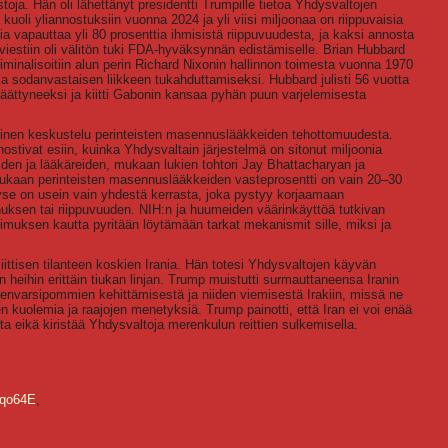
toja. Hän oli lähettänyt presidentti Trumpille tietoa Yhdysvaltojen
kuoli yliannostuksiin vuonna 2024 ja yli viisi miljoonaa on riippuvaisia
a vapauttaa yli 80 prosenttia ihmisistä riippuvuudesta, ja kaksi annosta
 viestiin oli välitön tuki FDA-hyväksynnän edistämiselle. Brian Hubbard
minalisoitiin alun perin Richard Nixonin hallinnon toimesta vuonna 1970
 ja sodanvastaisen liikkeen tukahduttamiseksi. Hubbard julisti 56 vuotta
 päättyneeksi ja kiitti Gabonin kansaa pyhän puun varjelemisesta
llinen keskustelu perinteisten masennuslääkkeiden tehottomuudesta.
stivat esiin, kuinka Yhdysvaltain järjestelmä on sitonut miljoonia
oiden ja lääkäreiden, mukaan lukien tohtori Jay Bhattacharyan ja
 mukaan perinteisten masennuslääkkeiden vasteprosentti on vain 20–30
kyse on usein vain yhdestä kerrasta, joka pystyy korjaamaan
uksen tai riippuvuuden. NIH:n ja huumeiden väärinkäyttöä tutkivan
kimuksen kautta pyritään löytämään tarkat mekanismit sille, miksi ja
iittisen tilanteen koskien Irania. Hän totesi Yhdysvaltojen käyvän
n heihin erittäin tiukan linjan. Trump muistutti surmauttaneensa Iranin
ienvarsipommien kehittämisestä ja niiden viemisestä Irakiin, missä ne
n kuolemia ja raajojen menetyksiä. Trump painotti, että Iran ei voi enää
 eikä kiristää Yhdysvaltoja merenkulun reittien sulkemisella.
_qo64E
,