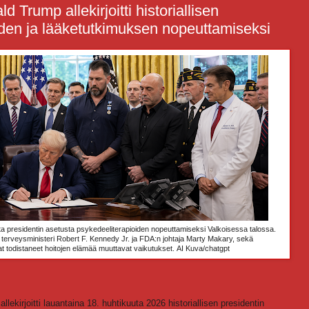
 Trump allekirjoitti historiallisen
den ja lääketutkimuksen nopeuttamiseksi
ista presidentin asetusta psykedeeliterapioiden nopeuttamiseksi Valkoisessa talossa.
n terveysministeri Robert F. Kennedy Jr. ja FDA:n johtaja Marty Makary, sekä
ovat todistaneet hoitojen elämää muuttavat vaikutukset. AI Kuva/chatgpt
llekirjoitti lauantaina 18. huhtikuuta 2026 historiallisen presidentin