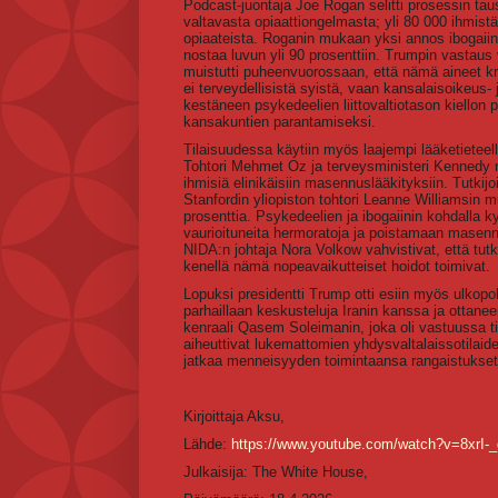
Podcast-juontaja Joe Rogan selitti prosessin taus
valtavasta opiaattiongelmasta; yli 80 000 ihmistä 
opiaateista. Roganin mukaan yksi annos ibogaiini
nostaa luvun yli 90 prosenttiin. Trumpin vastaus
muistutti puheenvuorossaan, että nämä aineet kri
ei terveydellisistä syistä, vaan kansalaisoikeus-
kestäneen psykedeelien liittovaltiotason kiellon
kansakuntien parantamiseksi.
Tilaisuudessa käytiin myös laajempi lääketietee
Tohtori Mehmet Oz ja terveysministeri Kennedy no
ihmisiä elinikäisiin masennuslääkityksiin. Tutkij
Stanfordin yliopiston tohtori Leanne Williamsin
prosenttia. Psykedeelien ja ibogaiinin kohdalla 
vaurioituneita hermoratoja ja poistamaan masenn
NIDA:n johtaja Nora Volkow vahvistivat, että tut
kenellä nämä nopeavaikutteiset hoidot toimivat.
Lopuksi presidentti Trump otti esiin myös ulkopol
parhaillaan keskusteluja Iranin kanssa ja ottanee
kenraali Qasem Soleimanin, joka oli vastuussa t
aiheuttivat lukemattomien yhdysvaltalaissotilaide
jatkaa menneisyyden toimintaansa rangaistuksetta
Kirjoittaja Aksu,
Lähde:
https://www.youtube.com/watch?v=8xrI-
Julkaisija: The White House,