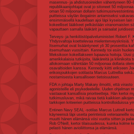
masennus- ja ahdistusoireiden vähentyneen 80–9
republikaanijohtajat ovat jo sitoneet 50 miljoonaa 
oman 50 miljoonan dollarin tutkimusinvestointinsa t
puitteissa väylän ibogaiinin antamiseksi vakavasti
ensimmäisellä kaudellaan ajoi läpi kyseisen lain s
kokeelliset lääkkeet pelkästään viranomaisten s
vapauttaen samalla lääkärit ja sairaalat juridises
Terveys- ja henkilöstöpalveluministeri Robert F. 
Yhdysvaltoja koettelevaa mielenterveyskriisiä. Y
Itsemurhat ovat lisääntyneet yli 30 prosenttia 
itsemurhaan vuosittain. Kennedy toi esiin huole
Meksikoon kokeillakseen lupaavia hoitoja. Uusi p
amerikkalaisia tutkijoita, lääkäreitä ja kliinikoi
allokoimaan vähintään 50 miljoonaa dollaria olem
osavaltioiden kanssa. Kennedy kiitti erikseen Jo
erikoisjoukkojen sotilasta Marcus Luttrellia sekä
nostamisesta kansalliseen tietoisuuteen.
FDA:n johtaja Marty Makary ilmoitti, että virasto 
agonisteille eli psykedeeleille. Uuden ohjelman 
vastaavat kansallisia prioriteetteja. Hän kerto
tutkimusluvan, mikä raivaa tietä kaikkien aikoje
tarkkojen kriteerien puitteissa kontrolloiduissa 
Entinen Navy SEAL -sotilas Marcus Luttrell kert
käyneensä läpi useita perinteisiä veteraaneille s
muutti hänen elämänsä viisi vuotta sitten ja pala
Rob O'Neill, kertoi tilaisuudessa, kuinka kolme ke
pelasti hänen avioliittonsa ja elämänsä.