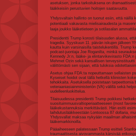
asetuksen, jonka tarkoituksena on dramaattisesti
lääkkeisiin perustuvien hoitojen saatavuutta.
Yhdysvaltain hallinto on tuonut esiin, että näill
potentiaali vakavasta mielisairaudesta ja masennu
laaja joukko lääketieteen ja sotilasalan ammattila
Presidentti Trump korosti tilaisuuden alussa, et
tragedia. Syyskuun 11. päivän iskujen jälkeen Y
kautta kuin varsinaisilla taistelukentillä. Trump
podcast-juontaja Joe Roganilta, minkä seurauksen
Kennedy Jr:n, lääke- ja elintarvikevirasto FDA:n
Mehmet Ozin sekä kansallisen terveysinstituutti N
välittömästi sen sijaan, että tuloksia odotettaisii
Asetus ohjaa FDA:ta nopeuttamaan sellaisten psyk
Kyseiset hoidot ovat tällä hetkellä kliinisten ko
tehokkaita. Asetuksella poistetaan tarpeettomia 
veteraaniasiainministeriön (VA) välillä sekä he
uudelleenluokittelua.
Tilaisuudessa presidentti Trump poikkesi hetkeks
suosituimmuusvaltioperiaatteeseen (most favored 
lääkekustannuksia merkittävästi. Hän esitti esim
laihdutuslääkkeestään Lontoossa 87 dollaria, mu
Yhdysvallat maksaa nykyään maailman alhaisinta 
lääkemarkkinoilla.
Pääaiheeseen palatessaan Trump esitteli Stanfo
traumaattisesta aivovammasta kärsivää erikoisjou