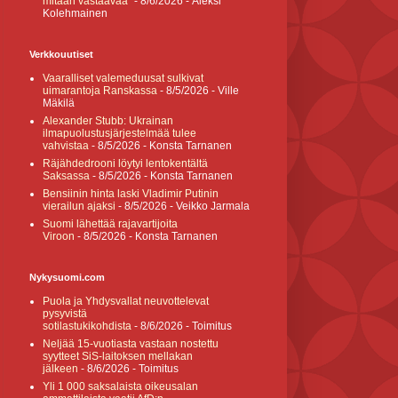
mitään vastaavaa”
- 8/6/2026
- Aleksi
Kolehmainen
Verkkouutiset
Vaaralliset valemeduusat sulkivat
uimarantoja Ranskassa
- 8/5/2026
- Ville
Mäkilä
Alexander Stubb: Ukrainan
ilmapuolustusjärjestelmää tulee
vahvistaa
- 8/5/2026
- Konsta Tarnanen
Räjähdedrooni löytyi lentokentältä
Saksassa
- 8/5/2026
- Konsta Tarnanen
Bensiinin hinta laski Vladimir Putinin
vierailun ajaksi
- 8/5/2026
- Veikko Jarmala
Suomi lähettää rajavartijoita
Viroon
- 8/5/2026
- Konsta Tarnanen
Nykysuomi.com
Puola ja Yhdysvallat neuvottelevat
pysyvistä
sotilastukikohdista
- 8/6/2026
- Toimitus
Neljää 15-vuotiasta vastaan nostettu
syytteet SiS-laitoksen mellakan
jälkeen
- 8/6/2026
- Toimitus
Yli 1 000 saksalaista oikeusalan