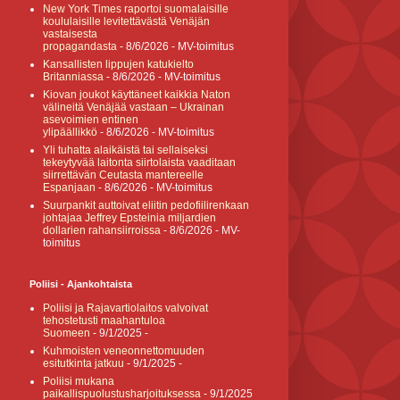
New York Times raportoi suomalaisille
koululaisille levitettävästä Venäjän
vastaisesta
propagandasta
- 8/6/2026
- MV-toimitus
Kansallisten lippujen katukielto
Britanniassa
- 8/6/2026
- MV-toimitus
Kiovan joukot käyttäneet kaikkia Naton
välineitä Venäjää vastaan – Ukrainan
asevoimien entinen
ylipäällikkö
- 8/6/2026
- MV-toimitus
Yli tuhatta alaikäistä tai sellaiseksi
tekeytyvää laitonta siirtolaista vaaditaan
siirrettävän Ceutasta mantereelle
Espanjaan
- 8/6/2026
- MV-toimitus
Suurpankit auttoivat eliitin pedofiilirenkaan
johtajaa Jeffrey Epsteinia miljardien
dollarien rahansiirroissa
- 8/6/2026
- MV-
toimitus
Poliisi - Ajankohtaista
Poliisi ja Rajavartiolaitos valvoivat
tehostetusti maahantuloa
Suomeen
- 9/1/2025
-
Kuhmoisten veneonnettomuuden
esitutkinta jatkuu
- 9/1/2025
-
Poliisi mukana
paikallispuolustusharjoituksessa
- 9/1/2025