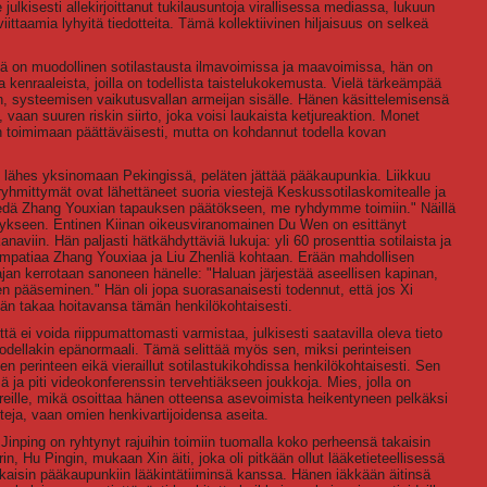
e julkisesti allekirjoittanut tukilausuntoja virallisessa mediassa, lukuun
ittaamia lyhyitä tiedotteita. Tämä kollektiivinen hiljaisuus on selkeä
ä on muodollinen sotilastausta ilmavoimissa ja maavoimissa, hän on
a kenraaleista, joilla on todellista taistelukokemusta. Vielä tärkeämpää
än, systeemisen vaikutusvallan armeijan sisälle. Hänen käsittelemisensä
vaan suuren riskin siirto, joka voisi laukaista ketjureaktion. Monet
ton toimimaan päättäväisesti, mutta on kohdannut todella kovan
t lähes yksinomaan Pekingissä, peläten jättää pääkaupunkia. Liikkuu
 ryhmittymät ovat lähettäneet suoria viestejä Keskussotilaskomitealle ja
e viedä Zhang Youxian tapauksen päätökseen, me ryhdymme toimiin." Näillä
dätykseen. Entinen Kiinan oikeusviranomainen Du Wen on esittänyt
anaviin. Hän paljasti hätkähdyttäviä lukuja: yli 60 prosenttia sotilaista ja
 sympatiaa Zhang Youxiaa ja Liu Zhenliä kohtaan. Erään mahdollisen
jan kerrotaan sanoneen hänelle: "Haluan järjestää aseellisen kapinan,
 pääseminen." Hän oli jopa suorasanaisesti todennut, että jos Xi
än takaa hoitavansa tämän henkilökohtaisesti.
ä ei voida riippumattomasti varmistaa, julkisesti saatavilla oleva tieto
todellakin epänormaali. Tämä selittää myös sen, miksi perinteisen
en perinteen eikä vieraillut sotilastukikohdissa henkilökohtaisesti. Sen
ja piti videokonferenssin tervehtiäkseen joukkoja. Mies, jolla on
leireille, mikä osoittaa hänen otteensa asevoimista heikentyneen pelkäksi
oteja, vaan omien henkivartijoidensa aseita.
inping on ryhtynyt rajuihin toimiin tuomalla koko perheensä takaisin
 Hu Pingin, mukaan Xin äiti, joka oli pitkään ollut lääketieteellisessä
 takaisin pääkaupunkiin lääkintätiiminsä kanssa. Hänen iäkkään äitinsä