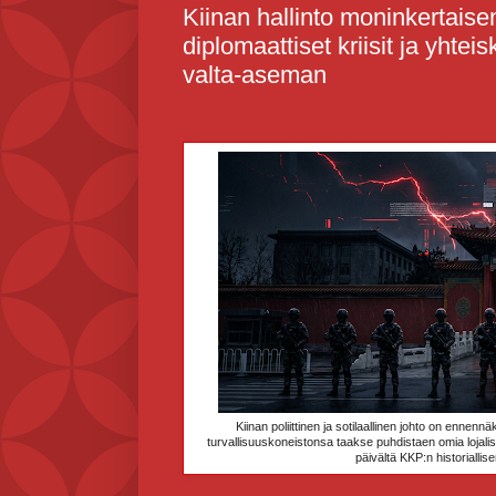
Kiinan hallinto moninkertaise
diplomaattiset kriisit ja yhtei
valta-aseman
Kiinan poliittinen ja sotilaallinen johto on ennen
turvallisuuskoneistonsa taakse puhdistaen omia lojalis
päivältä KKP:n historialli