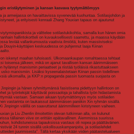
pingin eristäytyminen ja kansan kasvava tyytymättömyys
sa ja armeijassa on havaittavissa syvenevää kuohuntaa. Sotilasjohdon ja
rjistyneet, ja erityisesti kenraali Zhang Youxian tapaus on ajautunut
iytymispaniikista ja välttelee sotilastukikohtia, samalla kun hänen omia
gnanhain hallintokortteli on kuvauksellisesti saarrettu, ja maassa käydään
ossa leviää vallankumousta vaativia ilmiöitä, kuten massiiviseksi
, ja Douyin-käyttäjien keskuudessa on puhjennut laaja Kiinan
aalto.
ng" on iskenyt maahan tuhoisasti. Ulkomaankaupan romahtaessa tehtaat
yksi toisensa jälkeen, mikä on ajanut tavallisen kansan äärimmäiseen
n hylännyt marxismin periaatteet ja riistää työläisiä rikastuttaakseen
ä usko marxismiin. Lisäksi kyseenalaistetaan Kiinan passin todellinen
tyksiä ulkomailla, ja KKP:n propaganda passin tuomasta suojasta on
inpingin ja hänen ryhmittymänsä fasistisena pidettyyn hallintoon on
t ja työntekijät käyttävät poissaoloja ja tahallista työn hidastamista
hmittymää vastaan. Samaan aikaan tyytymättömyys myös sotilaiden
n vastarinta on laukaissut äärimmäisen paniikin Xin ryhmän sisällä.
i Jinpingin välillä on saavuttanut äärimmilleen kiristyneen vaiheen.
ian ja Liu Zhenlin ilmoitettiin olevan tutkinnan alla, on kulunut
rissa tällainen viive on erittäin epätavallinen. Aiemmissa suurissa
houhun, kohdistuneissa tapauksissa vastaus oli nopea ja päättäväinen.
nistivät 24 tunnin sisällä uskollisuuskampanjoita, ja sotilaslehdet
ikutteiden juurimisesta". Tällä kertaa yksikään viiden päätaistelualueen