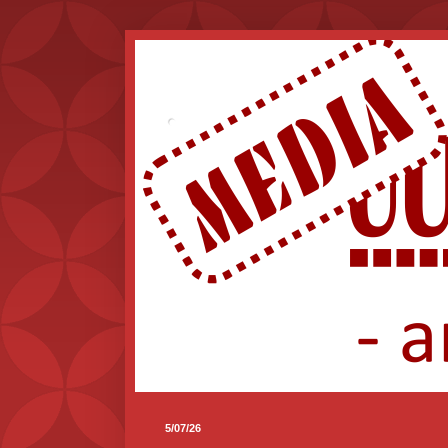
.
5/07/26