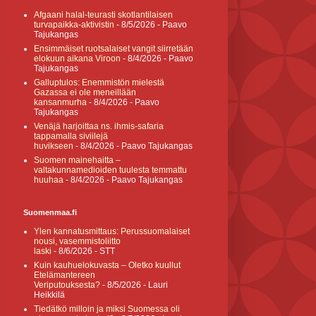
Afgaani halal-teurasti skotlantilaisen
turvapaikka-aktivistin
- 8/5/2026
- Paavo
Tajukangas
Ensimmäiset ruotsalaiset vangit siirretään
elokuun aikana Viroon
- 8/4/2026
- Paavo
Tajukangas
Galluptulos: Enemmistön mielestä
Gazassa ei ole meneillään
kansanmurha
- 8/4/2026
- Paavo
Tajukangas
Venäjä harjoittaa ns. ihmis-safaria
tappamalla siviilejä
huvikseen
- 8/4/2026
- Paavo Tajukangas
Suomen mainehaitta –
valtakunnamedioiden tuulesta temmattu
huuhaa
- 8/4/2026
- Paavo Tajukangas
Suomenmaa.fi
Ylen kannatusmittaus: Perussuomalaiset
nousi, vasemmistoliitto
laski
- 8/6/2026
- STT
Kuin kauhuelokuvasta – Oletko kuullut
Etelämantereen
Veriputouksesta?
- 8/5/2026
- Lauri
Heikkilä
Tiedätkö milloin ja miksi Suomessa oli