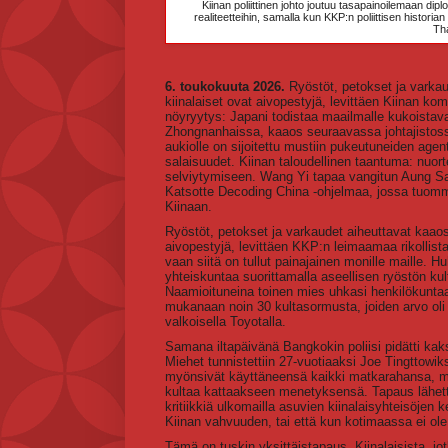
Kiinan poliittinen johto joutuu tasapainoilemaan dipl
realiteetteihin, samalla kun KKP:n poliittisen histori
Th
6. toukokuuta 2026.
Ryöstöt, petokset ja varkau
kiinalaiset ovat aivopestyjä, levittäen Kiinan k
nöyryytys: Japani todistaa maailmalle kukoistavans
Zhongnanhaissa, kaaos seuraavassa johtajistossa
aukiolle on sijoitettu mustiin pukeutuneiden ag
salaisuudet. Kiinan taloudellinen taantuma: nuor
selviytymiseen. Wang Yi tapaa vangitun Aung San
Katsotte Decoding China -ohjelmaa, jossa tuomme
Kiinaan.
Ryöstöt, petokset ja varkaudet aiheuttavat kaaos
aivopestyjä, levittäen KKP:n leimaamaa rikollist
vaan siitä on tullut painajainen monille maille. H
yhteiskuntaa suorittamalla aseellisen ryöstön 
Naamioituneina toinen mies uhkasi henkilökuntaa k
mukanaan noin 30 kultasormusta, joiden arvo oli 
valkoisella Toyotalla.
Samana iltapäivänä Bangkokin poliisi pidätti kak
Miehet tunnistettiin 27-vuotiaaksi Joe Tingttowi
myönsivät käyttäneensä kaikki matkarahansa, m
kultaa kattaakseen menetyksensä. Tapaus lähetti
kritiikkiä ulkomailla asuvien kiinalaisyhteisöje
Kiinan vahvuuden, tai että kun kotimaassa ei ol
Tämä on tuskin yksittäistapaus. Kiinalaisista, jotk