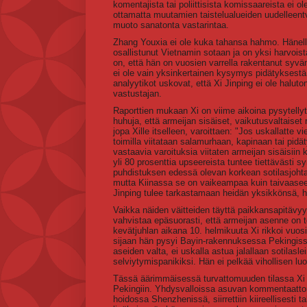
komentajista tai poliittisista komissaareista ei ol
ottamatta muutamien taistelualueiden uudelleentvi
muoto sanatonta vastarintaa.
Zhang Youxia ei ole kuka tahansa hahmo. Hänell
osallistunut Vietnamin sotaan ja on yksi harvoist
on, että hän on vuosien varrella rakentanut syv
ei ole vain yksinkertainen kysymys pidätyksestä, 
analyytikot uskovat, että Xi Jinping ei ole halu
vastustajan.
Raporttien mukaan Xi on viime aikoina pysytelly
huhuja, että armeijan sisäiset, vaikutusvaltaiset
jopa Xille itselleen, varoittaen: "Jos uskallatt
toimilla viitataan salamurhaan, kapinaan tai pi
vastaavia varoituksia viitaten armeijan sisäisiin k
yli 80 prosenttia upseereista tuntee tiettävästi
puhdistuksen edessä olevan korkean sotilasjohta
mutta Kiinassa se on vaikeampaa kuin taivaaseen
Jinping tulee tarkastamaan heidän yksikkönsä, h
Vaikka näiden väitteiden täyttä paikkansapitävyytt
vahvistaa epäsuorasti, että armeijan asenne on 
kevätjuhlan aikana 10. helmikuuta Xi rikkoi vuosi
sijaan hän pysyi Bayin-rakennuksessa Pekingissä 
aseiden valta, ei uskalla astua jalallaan sotilas
selviytymispanikiksi. Hän ei pelkää vihollisen lu
Tässä äärimmäisessä turvattomuuden tilassa Xi J
Pekingiin. Yhdysvalloissa asuvan kommentaattorin,
hoidossa Shenzhenissä, siirrettiin kiireellisesti