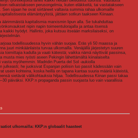
enyt työntekijöiltä lähes kaikki heidän oikeutetut tulonsa. Vaurautta
uoltoon ratkaistakseen perusongelmia, kuten eläkkeitä, tai vastatakseen
na. Sen sijaan he ovat siirtäneet valtavia summia rahaa ulkomaille
 kapitalistisesta elämäntyylistä, jättäen sotkun taakseen Kiinaan.
a äärimmäistä kapitalismia marxismin lipun alla. Se tukahduttaa
yönkorvaukset nipin napin toimeentulorajalla ja antaa itsensä
 kaikki hyödyt. Hallinto, joka kutsuu itseään marksilaiseksi, on
ärjestelmän.
tarjoaa todellisuudessa hyvin vähän suojaa. Eräs yli 50 maassa ja
nna juuri minkäänlaista turvaa ulkomailla. Venäjällä järjestetyn suuren
sia toimittajia kadulla ja vaati käteistä; vaikka nämä näyttivät passinsa,
sa musta mies ryösti aseen Pekingin lähettämältä kiinalaiselta
ui vasta myöhemmin. Madridin Puerta del Sol -aukiolla
in julkeasti; he juoksivat Espanjan poliisin luo passit kädessään vain
ovat usein kohteina, koska heillä on tapana kantaa suuria määriä käteistä,
eensä sietävät välikohtauksia hiljaa. Todellisuudessa Kiinan passi takaa
–30 päiväksi. KKP:n propaganda passin suojasta luo vain vaarallisia
Ls
raatiot ulkomailla: KKP:n globaalit haasteet