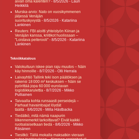
aivan oma kalenteri?
- 8/5/2026
- Lauri
Heikkilä
Murska-arvio: Nato on vuosikymmenen
jäljessä Venäjän
suorituskyvystä
- 8/5/2026
- Katariina
Lankinen
Reuters: FBI aloitti yhteistyön Kiinan ja
Venäjän kanssa, kriitikot huolissaan –
"Loistava peiterooli"
- 8/5/2026
- Katariina
Lankinen
Tekniikkatalous
Valokuituun iskee pian raju muutos – Näin
käy hinnoille
- 8/7/2026
- Olli Herrala
Laivayhtiö Tallink teki ison päätöksen ja
rakensi 18 000 m² keskuksen – Näin se
pyörittää jopa 60 000 eurolavan
logistiikkarulettia
- 8/7/2026
- Mikko
Pulliainen
Taivaalla kohta runsaasti perseidejä –
Parhaat havaintoajat löydät
täältä
- 8/6/2026
- Milla Hästbacka
Tiedätkö, mitä nämä naapurin
liikennemerkit tarkoittavat? Eivät kaikki
ruotsalaisetkaan tiedä
- 8/6/2026
- Mikko
Räsänen
Tiesitkö: Tällä mokalla maksatkin vieraan