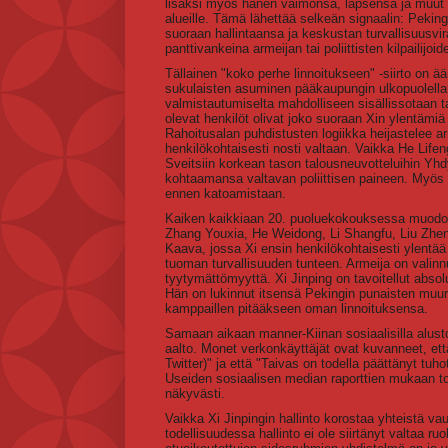
lisäksi myös hänen vaimonsa, lapsensa ja muut su
alueille. Tämä lähettää selkeän signaalin: Pekingi
suoraan hallintaansa ja keskustan turvallisuusv
panttivankeina armeijan tai poliittisten kilpailijoid
Tällainen "koko perhe linnoitukseen" -siirto on ä
sukulaisten asuminen pääkaupungin ulkopuolella
valmistautumiselta mahdolliseen sisällissotaan
olevat henkilöt olivat joko suoraan Xin ylentämiä
Rahoitusalan puhdistusten logiikka heijastelee arm
henkilökohtaisesti nosti valtaan. Vaikka He Life
Sveitsiin korkean tason talousneuvotteluihin Y
kohtaamansa valtavan poliittisen paineen. Myös e
ennen katoamistaan.
Kaiken kaikkiaan 20. puoluekokouksessa muodos
Zhang Youxia, He Weidong, Li Shangfu, Liu Zhenli 
Kaava, jossa Xi ensin henkilökohtaisesti ylentää
tuoman turvallisuuden tunteen. Armeija on valinnu
tyytymättömyyttä. Xi Jinping on tavoitellut absol
Hän on lukinnut itsensä Pekingin punaisten muur
kamppaillen pitääkseen oman linnoituksensa.
Samaan aikaan manner-Kiinan sosiaalisilla alusto
aalto. Monet verkonkäyttäjät ovat kuvanneet, e
Twitter)" ja että "Taivas on todella päättänyt t
Useiden sosiaalisen median raporttien mukaan t
näkyvästi.
Vaikka Xi Jinpingin hallinto korostaa yhteistä va
todellisuudessa hallinto ei ole siirtänyt valtaa ru