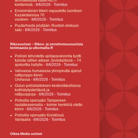
ammattilaista vaatii AfD:n
kieltämistä
- 8/6/2026
- Toimitus
Ensimmäinen tiikeri vapautettu luontoon
Kazakstanissa 70
vuoteen
- 8/6/2026
- Toimitus
Puutarhasta pöytään: Ruotsin elokuun
sato
- 8/6/2026
- Toimitus
Rikosuutiset – Rikos- ja onnettomuusuutisia
kotimaasta ja ulkomailta R
Poliisin tehostettu ajotapavalvonta tuotti
tulosta rallien aikaan Jyväskylässä – 74
ajokorttia hyllylle
- 8/6/2026
- Toimitus
Vahvassa humalassa ylinopeutta ajanut
rattijuoppo kiinni
Ulvilassa
- 8/6/2026
- Toimitus
Oulun poliisilaitoksen keskiviikkoillassa
kotihälytystehtäviä ja
rattijuoppoja
- 8/6/2026
- Toimitus
Poliisilla operaatio Tampereen
rautatieasemalla – kolme henkilöä otettu
kiinni
- 8/6/2026
- Toimitus
Poliisilla operaatio Kivistössä
Vantaalla
- 8/6/2026
- Toimitus
Oikea Media uutiset