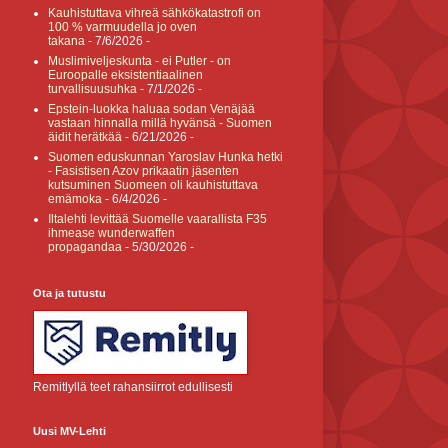
Kauhistuttava vihreä sähkökatastrofi on
100 % varmuudella jo oven
takana
- 7/6/2026
-
Muslimiveljeskunta - ei Putler - on
Euroopalle eksistentiaalinen
turvallisuusuhka
- 7/1/2026
-
Epstein-luokka haluaa sodan Venäjää
vastaan hinnalla millä hyvänsä - Suomen
äidit herätkää
- 6/21/2026
-
Suomen eduskunnan Yaroslav Hunka hetki
- Fasistisen Azov prikaatin jäsenten
kutsuminen Suomeen oli kauhistuttava
emämoka
- 6/4/2026
-
Iltalehti levittää Suomelle vaarallista F35
ihmease wunderwaffen
propagandaa
- 5/30/2026
-
Ota ja tutustu
Remitlyllä teet rahansiirrot edullisesti
Uusi MV-Lehti