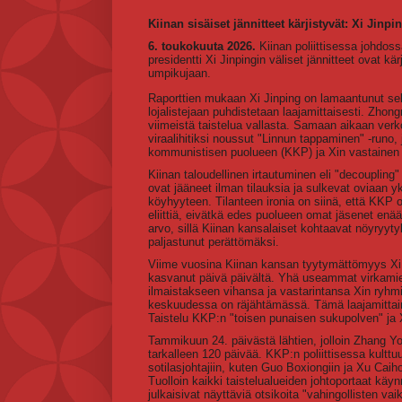
Kiinan sisäiset jännitteet kärjistyvät: Xi Jin
6. toukokuuta 2026.
Kiinan poliittisessa johdos
presidentti Xi Jinpingin väliset jännitteet ovat kä
umpikujaan.
Raporttien mukaan Xi Jinping on lamaantunut selv
lojalistejaan puhdistetaan laajamittaisesti. Zhon
viimeistä taistelua vallasta. Samaan aikaan verk
viraalihitiksi noussut "Linnun tappaminen" -runo
kommunistisen puolueen (KKP) ja Xin vastainen 
Kiinan taloudellinen irtautuminen eli "decoupli
ovat jääneet ilman tilauksia ja sulkevat oviaan 
köyhyyteen. Tilanteen ironia on siinä, että KKP o
eliittiä, eivätkä edes puolueen omat jäsenet enä
arvo, sillä Kiinan kansalaiset kohtaavat nöyryy
paljastunut perättömäksi.
Viime vuosina Kiinan kansan tyytymättömyys Xi J
kasvanut päivä päivältä. Yhä useammat virkamiehe
ilmaistakseen vihansa ja vastarintansa Xin ry
keskuudessa on räjähtämässä. Tämä laajamittaine
Taistelu KKP:n "toisen punaisen sukupolven" ja X
Tammikuun 24. päivästä lähtien, jolloin Zhang Youx
tarkalleen 120 päivää. KKP:n poliittisessa kulttuu
sotilasjohtajiin, kuten Guo Boxiongiin ja Xu Cai
Tuolloin kaikki taistelualueiden johtoportaat käyn
julkaisivat näyttäviä otsikoita "vahingollisten va