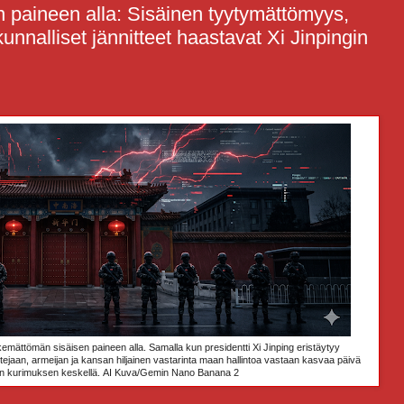
n paineen alla: Sisäinen tyytymättömyys,
skunnalliset jännitteet haastavat Xi Jinpingin
näkemättömän sisäisen paineen alla. Samalla kun presidentti Xi Jinping eristäytyy
tejaan, armeijan ja kansan hiljainen vastarinta maan hallintoa vastaan kasvaa päivä
sen kurimuksen keskellä.
AI Kuva/Gemin Nano Banana 2