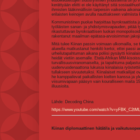
etuoikeutettujen sidosryhmien yhdistelmä on jo vi
kerättyään eliitti ei ole käyttänyt sitä sosiaalih
ihmisten lääkinnällisiin tarpeisiin vaikeina aikoi
erilaisten keinojen avulla nauttiakseen valmiista
Kommunistinen puolue harjoittaa byrokraattista j
työläisten sanan- ja yhdistymisvapauden, pitää t
rikastuttavan byrokraattisen luokan monopolisoida
rakentanut maailman epätasa-arvoisimman jakoj
Mitä tulee Kiinan passin voimaan ulkomailla, se 
alueella matkustanut henkilö kertoi, ettei passi a
urheilutapahtuman aikana poliisi pysäytti kiinalai
heidät vietiin asemalle. Etelä-Afrikan MM-kisois
turvallisuusviranomaiselta, ja tapahtuma paljast
uudenvuodenaattona lukuisia kiinalaisia ryöstetti
tullakseen sivuutetuiksi. Kiinalaiset matkailijat 
he kamppailevat paikallisten kielten kanssa ja yl
viisumivapaan pääsyn vain kouralliseen maita 15
illuusioita.
Lähde:
Decoding China
https://www.youtube.com/watch?v=yFBK_C2tM
Kiinan diplomaattinen hätätila ja vaikutusope