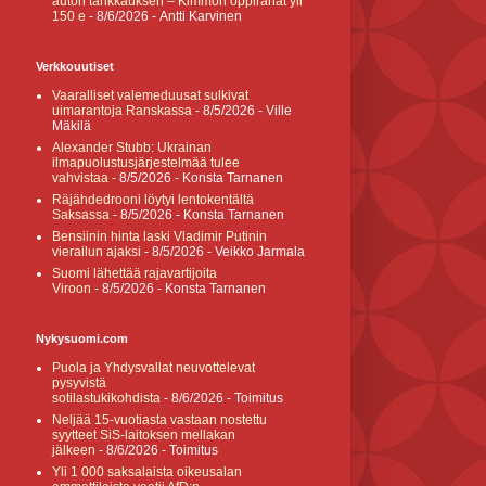
auton tankkauksen – Kimmon oppirahat yli
150 e
- 8/6/2026
- Antti Karvinen
Verkkouutiset
Vaaralliset valemeduusat sulkivat
uimarantoja Ranskassa
- 8/5/2026
- Ville
Mäkilä
Alexander Stubb: Ukrainan
ilmapuolustusjärjestelmää tulee
vahvistaa
- 8/5/2026
- Konsta Tarnanen
Räjähdedrooni löytyi lentokentältä
Saksassa
- 8/5/2026
- Konsta Tarnanen
Bensiinin hinta laski Vladimir Putinin
vierailun ajaksi
- 8/5/2026
- Veikko Jarmala
Suomi lähettää rajavartijoita
Viroon
- 8/5/2026
- Konsta Tarnanen
Nykysuomi.com
Puola ja Yhdysvallat neuvottelevat
pysyvistä
sotilastukikohdista
- 8/6/2026
- Toimitus
Neljää 15-vuotiasta vastaan nostettu
syytteet SiS-laitoksen mellakan
jälkeen
- 8/6/2026
- Toimitus
Yli 1 000 saksalaista oikeusalan