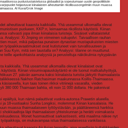
omaattisessa puolustustaistelussa globaalisti ja sopeutumaan uusiin geopoliittisiin
an varjopuolet heijastuvat kiinalaisten aiheuttamiin rikollisuusongelmiin muun muassa
aimaassa.
AI Kuva/Grok Image
det aiheuttavat kaaosta kaikkialla. Yhä useammat ulkomailla olevat
ommunistisen puolueen, KKP:n, leimaamaa rikollista käytöstä. Kiinan
a vahvasti jopa ilman kiinalaisia turisteja. Sisäiset valtataistelut
. Analyysi: Xi Jinping on viimeinen sukupolvi. Taivaallisen rauhan
enttien muuri, mikä paljastaa punaisen dynastian mustapukuisten miesten
ten työpaikkavaatimukset ovat kutistuneet vain turvallisuuteen ja
 Suu Kyin, mitä sen taustalla on? Analyysi: tilanne on muuttunut.
 teille ajankohtaista analyysiä ja perusteltuja näkökulmia nykypäivän
ta kaikkialla. Yhä useammat ulkomailla olevat kiinalaiset ovat
a käytöstä. Kiinan viisumivapauskäytäntö ei ole tuonut matkailuhyötyjä,
uhtikuun 27. päivän aamuna kaksi kiinalaista turistia järkytti thaimaalaista
kultaliikkeessä Nakhon Ratchasiman maakunnassa Koillis-Thaimaassa.
äsiaseella, kun taas toinen rikkoi vitriinejä vasaralla, vieden
yli 380 000 Thaimaan bahtia, eli noin 11 000 dollaria. He pakenivat
si epäiltyä, kun nämä palauttivat vuokra-autonsa Prawetin alueella.
ksi ja 18-vuotiaaksi Sunha Longiksi, molemmat Kiinan kansalaisia. He
uun muassa thaimaalaiseen tyttöystävään, ja päättäneensä hankkia
 shokkiaaltoja läpi thaimaalaisen yhteiskunnan ja herätti voimakasta
n keskuudessa. Monet huomauttivat sarkastisesti, että maailma näkee nyt
e työpaikkoja, on mukavampaa istua thaimaalaisessa vankilassa.
a aiheuttavat kaaosta Air Asian lennoilla, aina aseellisiin kultaliikkeiden