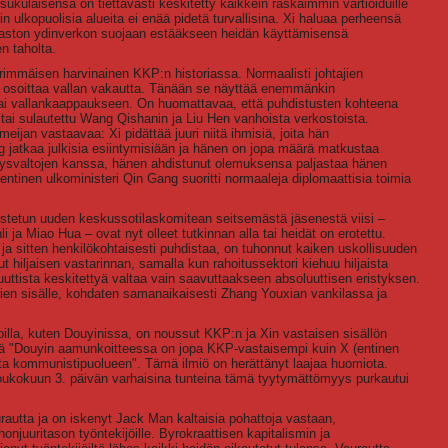
kulaisensa on tiettävästi keskitetty kaikkein raskaimmin vartioiduille
n ulkopuolisia alueita ei enää pidetä turvallisina. Xi haluaa perheensä
iraston ydinverkon suojaan estääkseen heidän käyttämisensä
en taholta.
ärimmäisen harvinainen KKP:n historiassa. Normaalisti johtajien
 osoittaa vallan vakautta. Tänään se näyttää enemmänkin
 tai vallankaappaukseen. On huomattavaa, että puhdistusten kohteena
 tai sulautettu Wang Qishanin ja Liu Hen vanhoista verkostoista.
eijan vastaavaa: Xi pidättää juuri niitä ihmisiä, joita hän
ng jatkaa julkisia esiintymisiään ja hänen on jopa määrä matkustaa
hdysvaltojen kanssa, hänen ahdistunut olemuksensa paljastaa hänen
ntinen ulkoministeri Qin Gang suoritti normaaleja diplomaattisia toimia
tetun uuden keskussotilaskomitean seitsemästä jäsenestä viisi –
ja Miao Hua – ovat nyt olleet tutkinnan alla tai heidät on erotettu.
 ja sitten henkilökohtaisesti puhdistaa, on tuhonnut kaiken uskollisuuden
t hiljaisen vastarinnan, samalla kun rahoitussektori kiehuu hiljaista
uuttista keskitettyä valtaa vain saavuttaakseen absoluuttisen eristyksen.
ien sisälle, kohdaten samanaikaisesti Zhang Youxian vankilassa ja
illa, kuten Douyinissa, on noussut KKP:n ja Xin vastaisen sisällön
ttä "Douyin aamunkoitteessa on jopa KKP-vastaisempi kuin X (entinen
uhota kommunistipuolueen". Tämä ilmiö on herättänyt laajaa huomiota.
oukokuun 3. päivän varhaisina tunteina tämä tyytymättömyys purkautui
urautta ja on iskenyt Jack Man kaltaisia pohattoja vastaan,
ohonjuuritason työntekijöille. Byrokraattisen kapitalismin ja