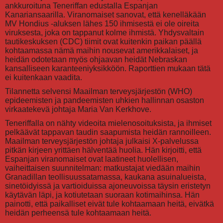
ankkuroituna Teneriffan edustalla Espanjan
Kanariansaarilla. Viranomaiset sanovat, että kenelläkään
MV Hondius -aluksen lähes 150 ihmisestä ei ole oireita
viruksesta, joka on tappanut kolme ihmistä. Yhdysvaltain
tautikeskuksen (CDC) tiimit ovat kuitenkin paikan päällä
kohtaamassa nämä maihin nousevat amerikkalaiset, ja
heidän odotetaan myös ohjaavan heidät Nebraskan
kansalliseen karanteeniyksikköön. Raporttien mukaan tätä
ei kuitenkaan vaadita.
Tilannetta selvensi Maailman terveysjärjestön (WHO)
epideemisten ja pandeemisten uhkien hallinnan osaston
virkaatekevä johtaja Maria Van Kerkhove.
Teneriffalla on nähty videoita mielenosoituksista, ja ihmiset
pelkäävät tappavan taudin saapumista heidän rannoilleen.
Maailman terveysjärjestön johtaja julkaisi X-palvelussa
pitkän kirjeen yrittäen hälventää huolia. Hän kirjoitti, että
Espanjan viranomaiset ovat laatineet huolellisen,
vaiheittaisen suunnitelman: matkustajat viedään maihin
Granadillan teollisuussatamassa, kaukana asuinalueista,
sinetöidyissä ja vartioiduissa ajoneuvoissa täysin eristetyn
käytävän läpi, ja kotiutetaan suoraan kotimaihinsa. Hän
painotti, että paikalliset eivät tule kohtaamaan heitä, eivätkä
heidän perheensä tule kohtaamaan heitä.