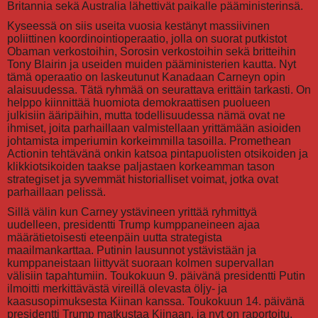
Britannia sekä Australia lähettivät paikalle pääministerinsä.
Kyseessä on siis useita vuosia kestänyt massiivinen
poliittinen koordinointioperaatio, jolla on suorat putkistot
Obaman verkostoihin, Sorosin verkostoihin sekä britteihin
Tony Blairin ja useiden muiden pääministerien kautta. Nyt
tämä operaatio on laskeutunut Kanadaan Carneyn opin
alaisuudessa. Tätä ryhmää on seurattava erittäin tarkasti. On
helppo kiinnittää huomiota demokraattisen puolueen
julkisiin ääripäihin, mutta todellisuudessa nämä ovat ne
ihmiset, joita parhaillaan valmistellaan yrittämään asioiden
johtamista imperiumin korkeimmilla tasoilla. Promethean
Actionin tehtävänä onkin katsoa pintapuolisten otsikoiden ja
klikkiotsikoiden taakse paljastaen korkeamman tason
strategiset ja syvemmät historialliset voimat, jotka ovat
parhaillaan pelissä.
Sillä välin kun Carney ystävineen yrittää ryhmittyä
uudelleen, presidentti Trump kumppaneineen ajaa
määrätietoisesti eteenpäin uutta strategista
maailmankarttaa. Putinin lausunnot ystävistään ja
kumppaneistaan liittyvät suoraan kolmen supervallan
välisiin tapahtumiin. Toukokuun 9. päivänä presidentti Putin
ilmoitti merkittävästä vireillä olevasta öljy- ja
kaasusopimuksesta Kiinan kanssa. Toukokuun 14. päivänä
presidentti Trump matkustaa Kiinaan, ja nyt on raportoitu,