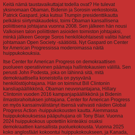
Keitä nämä taustavaikuttajat todella ovat? He tulevat
yksinomaan Obaman, Bidenin ja Sorosin verkostoista.
Patrick Gaspard, joka kutsui Trumpin presidenttikautta
pelkäksi siirtymäkaudeksi, toimi Obaman kansallisena
poliittisena johtajana vuonna 2008. Sen jälkeen hän nousi
Valkoisen talon poliittisten asioiden toimiston johtajaksi,
minkä jälkeen George Soros henkilökohtaisesti valitsi hänet
johtamaan Open Society -säätiöitä. Nyt Gaspard on Center
for American Progressissa moderoimassa näitä
huippukokouksia.
Itse Center for American Progress on demokraattisen
puolueen operatiivinen päämaja hallintokausien välillä. Sen
perusti John Podesta, joka on lähinnä sitä, mitä
demokraattisella koneistolla on pysyvänä
henkilöstöjohtajana. Hän on toiminut Bill Clintonin
kansliapäällikkönä, Obaman neuvonantajana, Hillary
Clintonin vuoden 2016 kampanjapäällikkönä ja Bidenin
ilmastorahoituksen johtajana. Center for American Progress
on myös kansainvälistänyt itsensä vahvasti näiden Global
Progress Action -huippukokousten kautta. Aiemmassa
huippukokouksessa pääpuhujana oli Tony Blair. Vuonna
2024 huippukokous upotettiin kiinteäksi osaksi
demokraattien kansallista puoluekokousta. Vuonna 2025
koko anglosfääri kokoontui huippukokoukseen, ja Kanada,