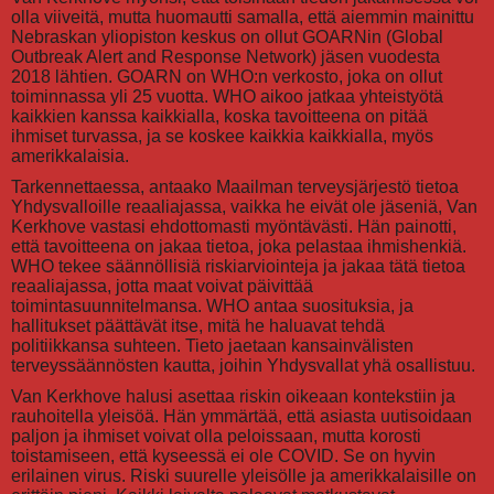
olla viiveitä, mutta huomautti samalla, että aiemmin mainittu
Nebraskan yliopiston keskus on ollut GOARNin (Global
Outbreak Alert and Response Network) jäsen vuodesta
2018 lähtien. GOARN on WHO:n verkosto, joka on ollut
toiminnassa yli 25 vuotta. WHO aikoo jatkaa yhteistyötä
kaikkien kanssa kaikkialla, koska tavoitteena on pitää
ihmiset turvassa, ja se koskee kaikkia kaikkialla, myös
amerikkalaisia.
Tarkennettaessa, antaako Maailman terveysjärjestö tietoa
Yhdysvalloille reaaliajassa, vaikka he eivät ole jäseniä, Van
Kerkhove vastasi ehdottomasti myöntävästi. Hän painotti,
että tavoitteena on jakaa tietoa, joka pelastaa ihmishenkiä.
WHO tekee säännöllisiä riskiarviointeja ja jakaa tätä tietoa
reaaliajassa, jotta maat voivat päivittää
toimintasuunnitelmansa. WHO antaa suosituksia, ja
hallitukset päättävät itse, mitä he haluavat tehdä
politiikkansa suhteen. Tieto jaetaan kansainvälisten
terveyssäännösten kautta, joihin Yhdysvallat yhä osallistuu.
Van Kerkhove halusi asettaa riskin oikeaan kontekstiin ja
rauhoitella yleisöä. Hän ymmärtää, että asiasta uutisoidaan
paljon ja ihmiset voivat olla peloissaan, mutta korosti
toistamiseen, että kyseessä ei ole COVID. Se on hyvin
erilainen virus. Riski suurelle yleisölle ja amerikkalaisille on