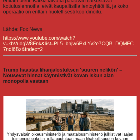
erittäin pieni. Kaikki laivalta palaavat matkustavat
kotiutuslennoilla, eivät kaupallisilla lentoyhtiöillä, ja koko
operaatio on erittäin huolellisesti koordinoitu.
Lähde: Fox News
https://www.youtube.com/watch?
v=kbVudgW8Fnk&list=PL5_bhjw6PxLYv2e7CQB_DQMFC_
7ndI6Bz&index=2
Trump haastaa lihanjalostuksen 'suuren nelikön' –
Nousevat hinnat käynnistivät kovan iskun alan
monopolia vastaan
Yhdysvaltain oikeusministeriö ja maatalousministeriö julkistivat laajan
toimenpidepaketin, jolla puututaan maan lihateollisuuden kovaan