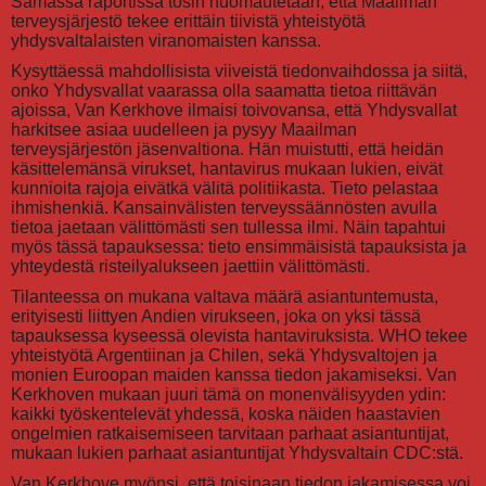
Samassa raportissa tosin huomautetaan, että Maailman
terveysjärjestö tekee erittäin tiivistä yhteistyötä
yhdysvaltalaisten viranomaisten kanssa.
Kysyttäessä mahdollisista viiveistä tiedonvaihdossa ja siitä,
onko Yhdysvallat vaarassa olla saamatta tietoa riittävän
ajoissa, Van Kerkhove ilmaisi toivovansa, että Yhdysvallat
harkitsee asiaa uudelleen ja pysyy Maailman
terveysjärjestön jäsenvaltiona. Hän muistutti, että heidän
käsittelemänsä virukset, hantavirus mukaan lukien, eivät
kunnioita rajoja eivätkä välitä politiikasta. Tieto pelastaa
ihmishenkiä. Kansainvälisten terveyssäännösten avulla
tietoa jaetaan välittömästi sen tullessa ilmi. Näin tapahtui
myös tässä tapauksessa: tieto ensimmäisistä tapauksista ja
yhteydestä risteilyalukseen jaettiin välittömästi.
Tilanteessa on mukana valtava määrä asiantuntemusta,
erityisesti liittyen Andien virukseen, joka on yksi tässä
tapauksessa kyseessä olevista hantaviruksista. WHO tekee
yhteistyötä Argentiinan ja Chilen, sekä Yhdysvaltojen ja
monien Euroopan maiden kanssa tiedon jakamiseksi. Van
Kerkhoven mukaan juuri tämä on monenvälisyyden ydin:
kaikki työskentelevät yhdessä, koska näiden haastavien
ongelmien ratkaisemiseen tarvitaan parhaat asiantuntijat,
mukaan lukien parhaat asiantuntijat Yhdysvaltain CDC:stä.
Van Kerkhove myönsi, että toisinaan tiedon jakamisessa voi