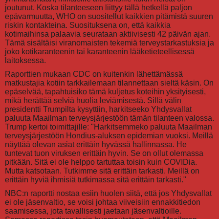
joutunut. Koska tilanteeseen liittyy tällä hetkellä paljon
epävarmuutta, WHO on suositellut kaikkien pitämistä suuren
riskin kontakteina. Suosituksena on, että kaikkia
kotimaihinsa palaavia seurataan aktiivisesti 42 päivän ajan.
Tämä sisältäisi viranomaisten tekemiä terveystarkastuksia ja
joko kotikaranteenin tai karanteenin lääketieteellisessä
laitoksessa.
Raporttien mukaan CDC on kuitenkin lähettämässä
matkustajia kotiin tarkkailemaan tilannettaan sieltä käsin. On
epäselvää, tapahtuisiko tämä kuljetus koteihin yksityisesti,
mikä herättää selviä huolia leviämisestä. Sillä välin
presidentti Trumpilta kysyttiin, harkitseeko Yhdysvallat
paluuta Maailman terveysjärjestöön tämän tilanteen valossa.
Trump kertoi toimittajille: "Harkitsemmeko paluuta Maailman
terveysjärjestöön Hondius-aluksen epidemian vuoksi. Meillä
näyttää olevan asiat erittäin hyvässä hallinnassa. He
tuntevat tuon viruksen erittäin hyvin. Se on ollut olemassa
pitkään. Sitä ei ole helppo tartuttaa toisin kuin COVIDia.
Mutta katsotaan. Tutkimme sitä erittäin tarkasti. Meillä on
erittäin hyviä ihmisiä tutkimassa sitä erittäin tarkasti."
NBC:n raportti nostaa esiin huolen siitä, että jos Yhdysvallat
ei ole jäsenvaltio, se voisi johtaa viiveisiin ennakkitiedon
saamisessa, jota tavallisesti jaetaan jäsenvaltioille.