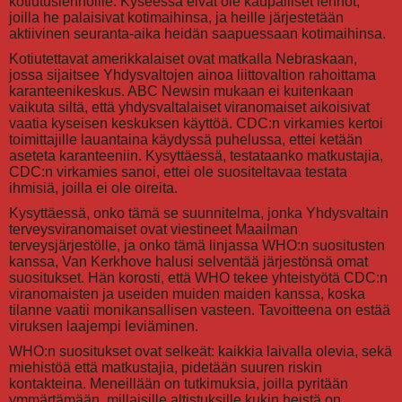
kotiutuslennoille. Kyseessä eivät ole kaupalliset lennot,
joilla he palaisivat kotimaihinsa, ja heille järjestetään
aktiivinen seuranta-aika heidän saapuessaan kotimaihinsa.
Kotiutettavat amerikkalaiset ovat matkalla Nebraskaan,
jossa sijaitsee Yhdysvaltojen ainoa liittovaltion rahoittama
karanteenikeskus. ABC Newsin mukaan ei kuitenkaan
vaikuta siltä, että yhdysvaltalaiset viranomaiset aikoisivat
vaatia kyseisen keskuksen käyttöä. CDC:n virkamies kertoi
toimittajille lauantaina käydyssä puhelussa, ettei ketään
aseteta karanteeniin. Kysyttäessä, testataanko matkustajia,
CDC:n virkamies sanoi, ettei ole suositeltavaa testata
ihmisiä, joilla ei ole oireita.
Kysyttäessä, onko tämä se suunnitelma, jonka Yhdysvaltain
terveysviranomaiset ovat viestineet Maailman
terveysjärjestölle, ja onko tämä linjassa WHO:n suositusten
kanssa, Van Kerkhove halusi selventää järjestönsä omat
suositukset. Hän korosti, että WHO tekee yhteistyötä CDC:n
viranomaisten ja useiden muiden maiden kanssa, koska
tilanne vaatii monikansallisen vasteen. Tavoitteena on estää
viruksen laajempi leviäminen.
WHO:n suositukset ovat selkeät: kaikkia laivalla olevia, sekä
miehistöä että matkustajia, pidetään suuren riskin
kontakteina. Meneillään on tutkimuksia, joilla pyritään
ymmärtämään, millaisille altistuksille kukin heistä on