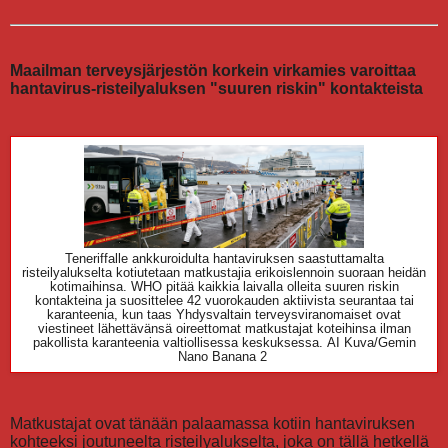
Maailman terveysjärjestön korkein virkamies varoittaa
hantavirus-risteilyaluksen "suuren riskin" kontakteista
Teneriffalle ankkuroidulta hantaviruksen saastuttamalta
risteilyalukselta kotiutetaan matkustajia erikoislennoin suoraan heidän
kotimaihinsa. WHO pitää kaikkia laivalla olleita suuren riskin
kontakteina ja suosittelee 42 vuorokauden aktiivista seurantaa tai
karanteenia, kun taas Yhdysvaltain terveysviranomaiset ovat
viestineet lähettävänsä oireettomat matkustajat koteihinsa ilman
pakollista karanteenia valtiollisessa keskuksessa.
AI Kuva/Gemin
Nano Banana 2
Matkustajat ovat tänään palaamassa kotiin hantaviruksen
kohteeksi joutuneelta risteilyalukselta, joka on tällä hetkellä