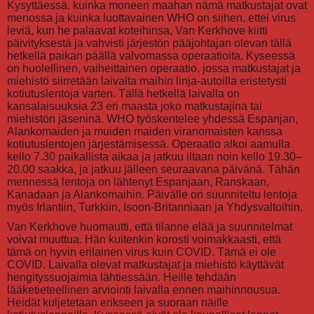
Kysyttäessä, kuinka moneen maahan nämä matkustajat ovat
menossa ja kuinka luottavainen WHO on siihen, ettei virus
leviä, kun he palaavat koteihinsa, Van Kerkhove kiitti
päivityksestä ja vahvisti järjestön pääjohtajan olevan tällä
hetkellä paikan päällä valvomassa operaatioita. Kyseessä
on huolellinen, vaiheittainen operaatio, jossa matkustajat ja
miehistö siirretään laivalta maihin linja-autoilla eristetysti
kotiutuslentoja varten. Tällä hetkellä laivalla on
kansalaisuuksia 23 eri maasta joko matkustajina tai
miehistön jäseninä. WHO työskentelee yhdessä Espanjan,
Alankomaiden ja muiden maiden viranomaisten kanssa
kotiutuslentojen järjestämisessä. Operaatio alkoi aamulla
kello 7.30 paikallista aikaa ja jatkuu iltaan noin kello 19.30–
20.00 saakka, ja jatkuu jälleen seuraavana päivänä. Tähän
mennessä lentoja on lähtenyt Espanjaan, Ranskaan,
Kanadaan ja Alankomaihin. Päivälle on suunniteltu lentoja
myös Irlantiin, Turkkiin, Isoon-Britanniaan ja Yhdysvaltoihin.
Van Kerkhove huomautti, että tilanne elää ja suunnitelmat
voivat muuttua. Hän kuitenkin korosti voimakkaasti, että
tämä on hyvin erilainen virus kuin COVID. Tämä ei ole
COVID. Laivalla olevat matkustajat ja miehistö käyttävät
hengityssuojaimia lähtiessään. Heille tehdään
lääketieteellinen arviointi laivalla ennen maihinnousua.
Heidät kuljetetaan erikseen ja suoraan näille