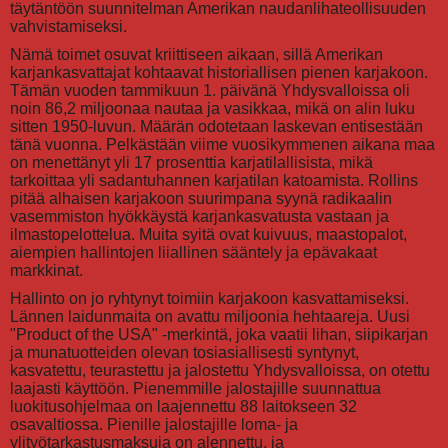
täytäntöön suunnitelman Amerikan naudanlihateollisuuden
vahvistamiseksi.
Nämä toimet osuvat kriittiseen aikaan, sillä Amerikan
karjankasvattajat kohtaavat historiallisen pienen karjakoon.
Tämän vuoden tammikuun 1. päivänä Yhdysvalloissa oli
noin 86,2 miljoonaa nautaa ja vasikkaa, mikä on alin luku
sitten 1950-luvun. Määrän odotetaan laskevan entisestään
tänä vuonna. Pelkästään viime vuosikymmenen aikana maa
on menettänyt yli 17 prosenttia karjatilallisista, mikä
tarkoittaa yli sadantuhannen karjatilan katoamista. Rollins
pitää alhaisen karjakoon suurimpana syynä radikaalin
vasemmiston hyökkäystä karjankasvatusta vastaan ja
ilmastopelottelua. Muita syitä ovat kuivuus, maastopalot,
aiempien hallintojen liiallinen sääntely ja epävakaat
markkinat.
Hallinto on jo ryhtynyt toimiin karjakoon kasvattamiseksi.
Lännen laidunmaita on avattu miljoonia hehtaareja. Uusi
"Product of the USA" -merkintä, joka vaatii lihan, siipikarjan
ja munatuotteiden olevan tosiasiallisesti syntynyt,
kasvatettu, teurastettu ja jalostettu Yhdysvalloissa, on otettu
laajasti käyttöön. Pienemmille jalostajille suunnattua
luokitusohjelmaa on laajennettu 88 laitokseen 32
osavaltiossa. Pienille jalostajille loma- ja
ylityötarkastusmaksuja on alennettu, ja