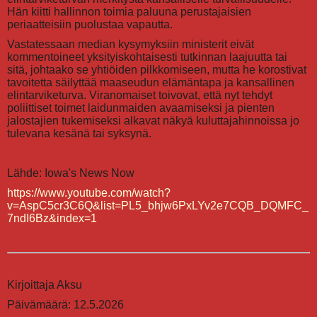
Hän kiitti hallinnon toimia paluuna perustajaisien
periaatteisiin puolustaa vapautta.
Vastatessaan median kysymyksiin ministerit eivät
kommentoineet yksityiskohtaisesti tutkinnan laajuutta tai
sitä, johtaako se yhtiöiden pilkkomiseen, mutta he korostivat
tavoitetta säilyttää maaseudun elämäntapa ja kansallinen
elintarviketurva. Viranomaiset toivovat, että nyt tehdyt
poliittiset toimet laidunmaiden avaamiseksi ja pienten
jalostajien tukemiseksi alkavat näkyä kuluttajahinnoissa jo
tulevana kesänä tai syksynä.
Lähde: Iowa's News Now
https://www.youtube.com/watch?
v=AspC5cr3C6Q&list=PL5_bhjw6PxLYv2e7CQB_DQMFC_
7ndI6Bz&index=1
Kirjoittaja Aksu
Päivämäärä: 12.5.2026