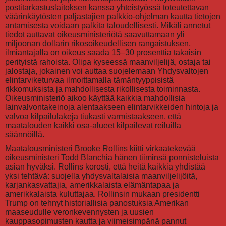
postitarkastuslaitoksen kanssa yhteistyössä toteutettavan
väärinkäytösten paljastajien palkkio-ohjelman kautta tietojen
antamisesta voidaan palkita taloudellisesti. Mikäli annetut
tiedot auttavat oikeusministeriötä saavuttamaan yli
miljoonan dollarin rikosoikeudellisen rangaistuksen,
ilmiantajalla on oikeus saada 15–30 prosenttia takaisin
perityistä rahoista. Olipa kyseessä maanviljelijä, ostaja tai
jalostaja, jokainen voi auttaa suojelemaan Yhdysvaltojen
elintarviketurvaa ilmoittamalla tämäntyyppisistä
rikkomuksista ja mahdollisesta rikollisesta toiminnasta.
Oikeusministeriö aikoo käyttää kaikkia mahdollisia
lainvalvontakeinoja alentaakseen elintarvikkeiden hintoja ja
valvoa kilpailulakeja tiukasti varmistaakseen, että
maatalouden kaikki osa-alueet kilpailevat reiluilla
säännöillä.
Maatalousministeri Brooke Rollins kiitti virkaatekevää
oikeusministeri Todd Blanchia hänen tiiminsä ponnisteluista
asian hyväksi. Rollins korosti, että heitä kaikkia yhdistää
yksi tehtävä: suojella yhdysvaltalaisia maanviljelijöitä,
karjankasvattajia, amerikkalaista elämäntapaa ja
amerikkalaista kuluttajaa. Rollinsin mukaan presidentti
Trump on tehnyt historiallisia panostuksia Amerikan
maaseudulle veronkevennysten ja uusien
kauppasopimusten kautta ja viimeisimpänä pannut