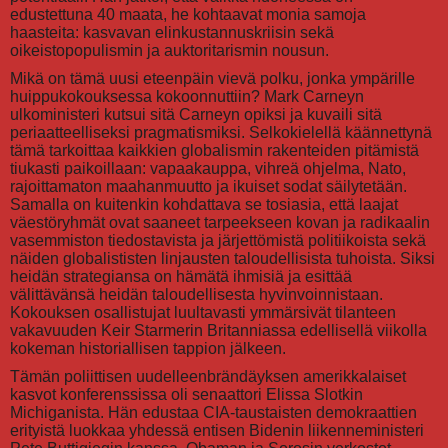
edustettuna 40 maata, he kohtaavat monia samoja
haasteita: kasvavan elinkustannuskriisin sekä
oikeistopopulismin ja auktoritarismin nousun.
Mikä on tämä uusi eteenpäin vievä polku, jonka ympärille
huippukokouksessa kokoonnuttiin? Mark Carneyn
ulkoministeri kutsui sitä Carneyn opiksi ja kuvaili sitä
periaatteelliseksi pragmatismiksi. Selkokielellä käännettynä
tämä tarkoittaa kaikkien globalismin rakenteiden pitämistä
tiukasti paikoillaan: vapaakauppa, vihreä ohjelma, Nato,
rajoittamaton maahanmuutto ja ikuiset sodat säilytetään.
Samalla on kuitenkin kohdattava se tosiasia, että laajat
väestöryhmät ovat saaneet tarpeekseen kovan ja radikaalin
vasemmiston tiedostavista ja järjettömistä politiikoista sekä
näiden globalististen linjausten taloudellisista tuhoista. Siksi
heidän strategiansa on hämätä ihmisiä ja esittää
välittävänsä heidän taloudellisesta hyvinvoinnistaan.
Kokouksen osallistujat luultavasti ymmärsivät tilanteen
vakavuuden Keir Starmerin Britanniassa edellisellä viikolla
kokeman historiallisen tappion jälkeen.
Tämän poliittisen uudelleenbrändäyksen amerikkalaiset
kasvot konferenssissa oli senaattori Elissa Slotkin
Michiganista. Hän edustaa CIA-taustaisten demokraattien
erityistä luokkaa yhdessä entisen Bidenin liikenneministeri