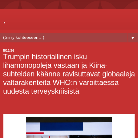
.
▼
5/12/26
Trumpin historiallinen isku
lihamonopoleja vastaan ja Kiina-
suhteiden käänne ravisuttavat globaaleja
valtarakenteita WHO:n varoittaessa
uudesta terveyskriisistä