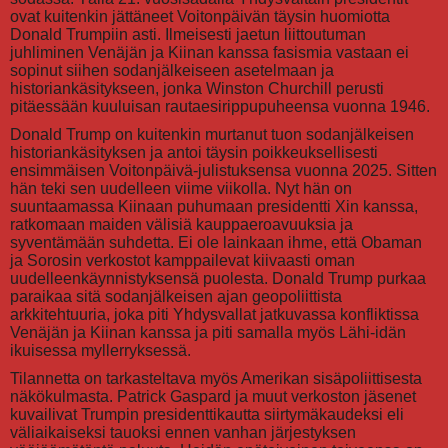
ovat kuitenkin jättäneet Voitonpäivän täysin huomiotta
Donald Trumpiin asti. Ilmeisesti jaetun liittoutuman
juhliminen Venäjän ja Kiinan kanssa fasismia vastaan ei
sopinut siihen sodanjälkeiseen asetelmaan ja
historiankäsitykseen, jonka Winston Churchill perusti
pitäessään kuuluisan rautaesirippupuheensa vuonna 1946.
Donald Trump on kuitenkin murtanut tuon sodanjälkeisen
historiankäsityksen ja antoi täysin poikkeuksellisesti
ensimmäisen Voitonpäivä-julistuksensa vuonna 2025. Sitten
hän teki sen uudelleen viime viikolla. Nyt hän on
suuntaamassa Kiinaan puhumaan presidentti Xin kanssa,
ratkomaan maiden välisiä kauppaeroavuuksia ja
syventämään suhdetta. Ei ole lainkaan ihme, että Obaman
ja Sorosin verkostot kamppailevat kiivaasti oman
uudelleenkäynnistyksensä puolesta. Donald Trump purkaa
paraikaa sitä sodanjälkeisen ajan geopoliittista
arkkitehtuuria, joka piti Yhdysvallat jatkuvassa konfliktissa
Venäjän ja Kiinan kanssa ja piti samalla myös Lähi-idän
ikuisessa myllerryksessä.
Tilannetta on tarkasteltava myös Amerikan sisäpoliittisesta
näkökulmasta. Patrick Gaspard ja muut verkoston jäsenet
kuvailivat Trumpin presidenttikautta siirtymäkaudeksi eli
väliaikaiseksi tauoksi ennen vanhan järjestyksen