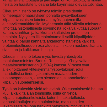
karjatilallisia, tuottajia ja jalostajia, on kontaktoitu, ja monia
heistä on haastateltu osana tätä käynnissä olevaa tutkintaa.
Oikeusministeriö on ryhtynyt toimiin presidentin
toimeenpanomääräyksen pohjalta pysäyttääkseen
kilpailunvastaisen toiminnan myös laajemmilla
elintarvikemarkkinoilla. Myöhemmin tällä viikolla ministeriö
ilmoittaa historiallisesta sovinnosta, joka vaikuttaa suoraan
kanan, sianlihan ja kalkkunan kaltaisten proteiinien
hintoihin. Nykyinen liiketoimintamalli sallii kilpailijoiden
vaihtaa kilpailun kannalta arkaluontoista tietoa kaikista
proteiiniteollisuuden osa-alueista, mikä on nostanut kanan,
sianlihan ja kalkkunan hintoja.
Oikeusministeriö tekee myös tiivistä yhteistyötä
maatalousministeri Brooke Rollinsin ja Yhdysvaltain
maatalousministeriön (USDA) kanssa. Virastot ovat
allekirjoittaneet yhteisymmärryspöytäkirjan, joka
mahdollistaa tiedon jakamisen maatalouden
tuotantopanosten, kuten siementen ja lannoitteiden,
kilpailun suojelemiseksi.
Työtä on kuitenkin vielä tehtävänä. Oikeusministeriö haluaa
kuulla kaikilta alan toimijoilta, joilla on tietoa
kilpailunrajoitusrikoksista, kuten hintakartelleista,
tarjouskilpailujen manipuloinnista, markkinoiden
jakamisesta tai jopa hankintapetoksista. Yhdysvaltain