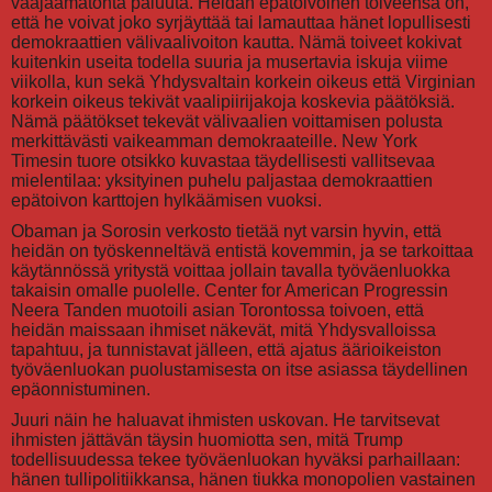
vääjäämätöntä paluuta. Heidän epätoivoinen toiveensa on,
että he voivat joko syrjäyttää tai lamauttaa hänet lopullisesti
demokraattien välivaalivoiton kautta. Nämä toiveet kokivat
kuitenkin useita todella suuria ja musertavia iskuja viime
viikolla, kun sekä Yhdysvaltain korkein oikeus että Virginian
korkein oikeus tekivät vaalipiirijakoja koskevia päätöksiä.
Nämä päätökset tekevät välivaalien voittamisen polusta
merkittävästi vaikeamman demokraateille. New York
Timesin tuore otsikko kuvastaa täydellisesti vallitsevaa
mielentilaa: yksityinen puhelu paljastaa demokraattien
epätoivon karttojen hylkäämisen vuoksi.
Obaman ja Sorosin verkosto tietää nyt varsin hyvin, että
heidän on työskenneltävä entistä kovemmin, ja se tarkoittaa
käytännössä yritystä voittaa jollain tavalla työväenluokka
takaisin omalle puolelle. Center for American Progressin
Neera Tanden muotoili asian Torontossa toivoen, että
heidän maissaan ihmiset näkevät, mitä Yhdysvalloissa
tapahtuu, ja tunnistavat jälleen, että ajatus äärioikeiston
työväenluokan puolustamisesta on itse asiassa täydellinen
epäonnistuminen.
Juuri näin he haluavat ihmisten uskovan. He tarvitsevat
ihmisten jättävän täysin huomiotta sen, mitä Trump
todellisuudessa tekee työväenluokan hyväksi parhaillaan:
hänen tullipolitiikkansa, hänen tiukka monopolien vastainen