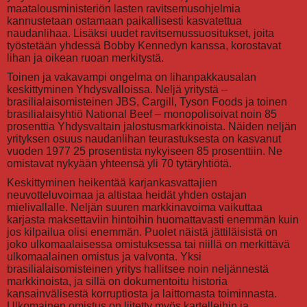
maatalousministeriön lasten ravitsemusohjelmia
kannustetaan ostamaan paikallisesti kasvatettua
naudanlihaa. Lisäksi uudet ravitsemussuositukset, joita
työstetään yhdessä Bobby Kennedyn kanssa, korostavat
lihan ja oikean ruoan merkitystä.
Toinen ja vakavampi ongelma on lihanpakkausalan
keskittyminen Yhdysvalloissa. Neljä yritystä –
brasilialaisomisteinen JBS, Cargill, Tyson Foods ja toinen
brasilialaisyhtiö National Beef – monopolisoivat noin 85
prosenttia Yhdysvaltain jalostusmarkkinoista. Näiden neljän
yrityksen osuus naudanlihan teurastuksesta on kasvanut
vuoden 1977 25 prosentista nykyiseen 85 prosenttiin. Ne
omistavat nykyään yhteensä yli 70 tytäryhtiötä.
Keskittyminen heikentää karjankasvattajien
neuvotteluvoimaa ja altistaa heidät yhden ostajan
mielivallalle. Neljän suuren markkinavoima vaikuttaa
karjasta maksettaviin hintoihin huomattavasti enemmän kuin
jos kilpailua olisi enemmän. Puolet näistä jättiläisistä on
joko ulkomaalaisessa omistuksessa tai niillä on merkittävä
ulkomaalainen omistus ja valvonta. Yksi
brasilialaisomisteinen yritys hallitsee noin neljännestä
markkinoista, ja sillä on dokumentoitu historia
kansainvälisestä korruptiosta ja laittomasta toiminnasta.
Ulkomainen omistus on liitetty myös kartelleihin ja