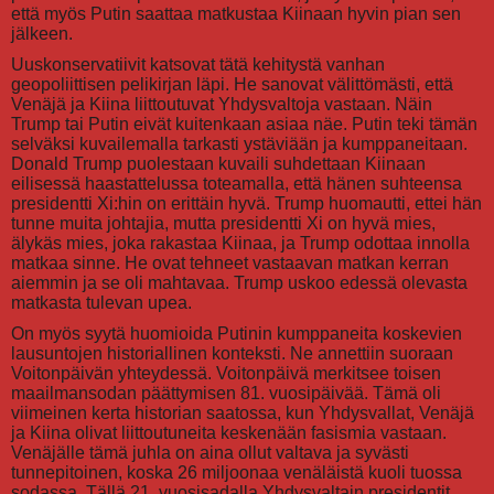
että myös Putin saattaa matkustaa Kiinaan hyvin pian sen
jälkeen.
Uuskonservatiivit katsovat tätä kehitystä vanhan
geopoliittisen pelikirjan läpi. He sanovat välittömästi, että
Venäjä ja Kiina liittoutuvat Yhdysvaltoja vastaan. Näin
Trump tai Putin eivät kuitenkaan asiaa näe. Putin teki tämän
selväksi kuvailemalla tarkasti ystäviään ja kumppaneitaan.
Donald Trump puolestaan kuvaili suhdettaan Kiinaan
eilisessä haastattelussa toteamalla, että hänen suhteensa
presidentti Xi:hin on erittäin hyvä. Trump huomautti, ettei hän
tunne muita johtajia, mutta presidentti Xi on hyvä mies,
älykäs mies, joka rakastaa Kiinaa, ja Trump odottaa innolla
matkaa sinne. He ovat tehneet vastaavan matkan kerran
aiemmin ja se oli mahtavaa. Trump uskoo edessä olevasta
matkasta tulevan upea.
On myös syytä huomioida Putinin kumppaneita koskevien
lausuntojen historiallinen konteksti. Ne annettiin suoraan
Voitonpäivän yhteydessä. Voitonpäivä merkitsee toisen
maailmansodan päättymisen 81. vuosipäivää. Tämä oli
viimeinen kerta historian saatossa, kun Yhdysvallat, Venäjä
ja Kiina olivat liittoutuneita keskenään fasismia vastaan.
Venäjälle tämä juhla on aina ollut valtava ja syvästi
tunnepitoinen, koska 26 miljoonaa venäläistä kuoli tuossa
sodassa. Tällä 21. vuosisadalla Yhdysvaltain presidentit