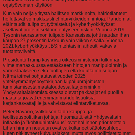
orjatyövoiman käyttöön.
Kun vain neljä yritystä hallitsee markkinoita, häiriötilanteet
heiluttavat voimakkaasti elintarvikkeiden hintoja. Pandemiat,
eläintaudit, tulipalot, työtaistelut ja kyberhyökkäykset
asettavat proteiinisektorin erityiseen riskiin. Vuonna 2019
Tysonin teurastamon tulipalo Kansasissa johti naudanlihan
kaupan 27 prosentin laskuun vain viikon sisällä. Vuonna
2021 kyberhyökkäys JBS:n tehtaisiin aiheutti vakavia
tuotantoviiveitä.
Presidentti Trump käynnisti oikeusministeriön tutkinnan
viime marraskuussa estääkseen hintojen manipuloinnin ja
varmistaakseen sekä tuottajien että kuluttajien suojan.
Nämä toimet pohjautuvat vuoden 2025
yhteisymmärryspöytäkirjaan kilpailunrajoitusten
tunnistamisesta maataloudessa laajemminkin.
Yhdysvaltalaisomistuksessa olevat pakkaajat eri puolilla
maata tarjoavat enemmän mahdollisuuksia
karjankasvattajille ja vahvistavat elintarviketurvaa.
Peter Navarro, Valkoisen talon kauppa- ja
teollisuuspolitiikan johtaja, huomautti, että Yhdysvaltain
inflaatio ja "kohtuuhintaisuus" ovat hallinnon prioriteetteja.
Lihan hinnan nousuun ovat vaikuttaneet sääolosuhteet,
kuten pitkittyneet kuivuusjaksot, mutta myös poliittiset toimet,