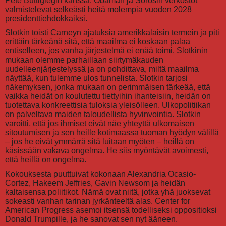
Pete Buttigiegin kanssa. Obaman ja Sorosin verkostot
valmistelevat selkeästi heitä molempia vuoden 2028
presidenttiehdokkaiksi.
Slotkin toisti Carneyn ajatuksia amerikkalaisin termein ja piti
erittäin tärkeänä sitä, että maailma ei koskaan palaa
entiselleen, jos vanha järjestelmä ei enää toimi. Slotkinin
mukaan olemme parhaillaan siirtymäkauden
uudelleenjärjestelyssä ja on pohdittava, miltä maailma
näyttää, kun tulemme ulos tunnelista. Slotkin tarjosi
näkemyksen, jonka mukaan on perimmäisen tärkeää, että
vaikka heidät on koulutettu tiettyihin ihanteisiin, heidän on
tuotettava konkreettisia tuloksia yleisölleen. Ulkopolitiikan
on palveltava maiden taloudellista hyvinvointia. Slotkin
varoitti, että jos ihmiset eivät näe yhteyttä ulkomaisen
sitoutumisen ja sen heille kotimaassa tuoman hyödyn välillä
– jos he eivät ymmärrä sitä luitaan myöten – heillä on
käsissään vakava ongelma. He siis myöntävät avoimesti,
että heillä on ongelma.
Kokouksesta puuttuivat kokonaan Alexandria Ocasio-
Cortez, Hakeem Jeffries, Gavin Newsom ja heidän
kaltaisensa poliitikot. Nämä ovat niitä, jotka yhä juoksevat
sokeasti vanhan tarinan jyrkänteeltä alas. Center for
American Progress asemoi itsensä todelliseksi oppositioksi
Donald Trumpille, ja he sanovat sen nyt ääneen.