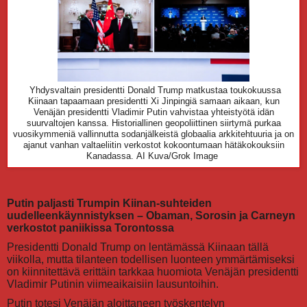
Yhdysvaltain presidentti Donald Trump matkustaa toukokuussa
Kiinaan tapaamaan presidentti Xi Jinpingiä samaan aikaan, kun
Venäjän presidentti Vladimir Putin vahvistaa yhteistyötä idän
suurvaltojen kanssa. Historiallinen geopoliittinen siirtymä purkaa
vuosikymmeniä vallinnutta sodanjälkeistä globaalia arkkitehtuuria ja on
ajanut vanhan valtaeliitin verkostot kokoontumaan hätäkokouksiin
Kanadassa.
AI Kuva/Grok Image
Putin paljasti Trumpin Kiinan-suhteiden
uudelleenkäynnistyksen – Obaman, Sorosin ja Carneyn
verkostot paniikissa Torontossa
Presidentti Donald Trump on lentämässä Kiinaan tällä
viikolla, mutta tilanteen todellisen luonteen ymmärtämiseksi
on kiinnitettävä erittäin tarkkaa huomiota Venäjän presidentti
Vladimir Putinin viimeaikaisiin lausuntoihin.
Putin totesi Venäjän aloittaneen työskentelyn