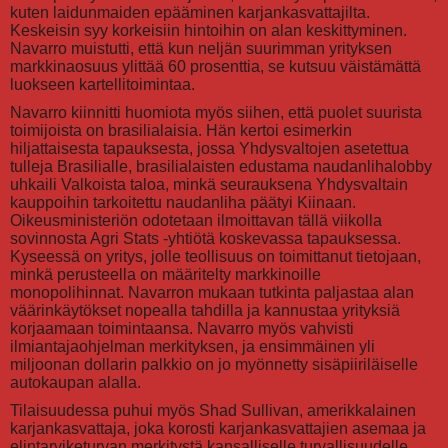
kuten laidunmaiden epääminen karjankasvattajilta.
Keskeisin syy korkeisiin hintoihin on alan keskittyminen.
Navarro muistutti, että kun neljän suurimman yrityksen
markkinaosuus ylittää 60 prosenttia, se kutsuu väistämättä
luokseen kartellitoimintaa.
Navarro kiinnitti huomiota myös siihen, että puolet suurista
toimijoista on brasilialaisia. Hän kertoi esimerkin
hiljattaisesta tapauksesta, jossa Yhdysvaltojen asetettua
tulleja Brasilialle, brasilialaisten edustama naudanlihalobby
uhkaili Valkoista taloa, minkä seurauksena Yhdysvaltain
kauppoihin tarkoitettu naudanliha päätyi Kiinaan.
Oikeusministeriön odotetaan ilmoittavan tällä viikolla
sovinnosta Agri Stats -yhtiötä koskevassa tapauksessa.
Kyseessä on yritys, jolle teollisuus on toimittanut tietojaan,
minkä perusteella on määritelty markkinoille
monopolihinnat. Navarron mukaan tutkinta paljastaa alan
väärinkäytökset nopealla tahdilla ja kannustaa yrityksiä
korjaamaan toimintaansa. Navarro myös vahvisti
ilmiantajaohjelman merkityksen, ja ensimmäinen yli
miljoonan dollarin palkkio on jo myönnetty sisäpiiriläiselle
autokaupan alalla.
Tilaisuudessa puhui myös Shad Sullivan, amerikkalainen
karjankasvattaja, joka korosti karjankasvattajien asemaa ja
elintarviketurvan merkitystä kansalliselle turvallisuudelle.