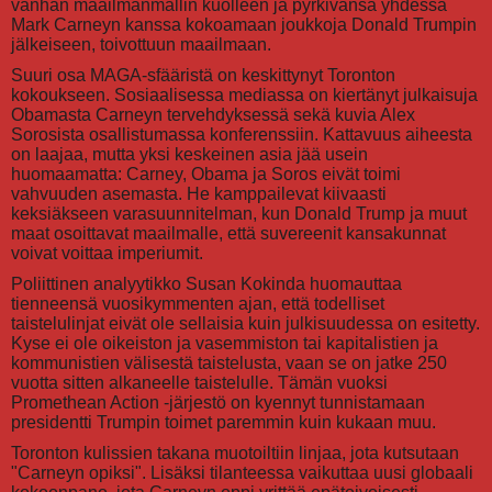
vanhan maailmanmallin kuolleen ja pyrkivänsä yhdessä
Mark Carneyn kanssa kokoamaan joukkoja Donald Trumpin
jälkeiseen, toivottuun maailmaan.
Suuri osa MAGA-sfääristä on keskittynyt Toronton
kokoukseen. Sosiaalisessa mediassa on kiertänyt julkaisuja
Obamasta Carneyn tervehdyksessä sekä kuvia Alex
Sorosista osallistumassa konferenssiin. Kattavuus aiheesta
on laajaa, mutta yksi keskeinen asia jää usein
huomaamatta: Carney, Obama ja Soros eivät toimi
vahvuuden asemasta. He kamppailevat kiivaasti
keksiäkseen varasuunnitelman, kun Donald Trump ja muut
maat osoittavat maailmalle, että suvereenit kansakunnat
voivat voittaa imperiumit.
Poliittinen analyytikko Susan Kokinda huomauttaa
tienneensä vuosikymmenten ajan, että todelliset
taistelulinjat eivät ole sellaisia kuin julkisuudessa on esitetty.
Kyse ei ole oikeiston ja vasemmiston tai kapitalistien ja
kommunistien välisestä taistelusta, vaan se on jatke 250
vuotta sitten alkaneelle taistelulle. Tämän vuoksi
Promethean Action -järjestö on kyennyt tunnistamaan
presidentti Trumpin toimet paremmin kuin kukaan muu.
Toronton kulissien takana muotoiltiin linjaa, jota kutsutaan
"Carneyn opiksi". Lisäksi tilanteessa vaikuttaa uusi globaali