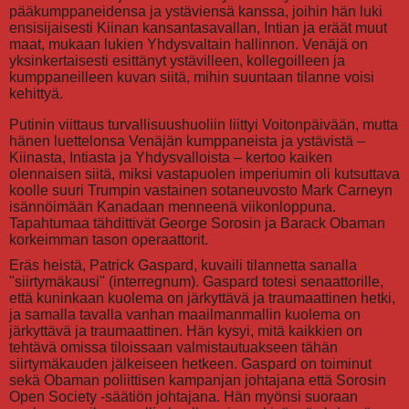
pääkumppaneidensa ja ystäviensä kanssa, joihin hän luki
ensisijaisesti Kiinan kansantasavallan, Intian ja eräät muut
maat, mukaan lukien Yhdysvaltain hallinnon. Venäjä on
yksinkertaisesti esittänyt ystävilleen, kollegoilleen ja
kumppaneilleen kuvan siitä, mihin suuntaan tilanne voisi
kehittyä.
Putinin viittaus turvallisuushuoliin liittyi Voitonpäivään, mutta
hänen luettelonsa Venäjän kumppaneista ja ystävistä –
Kiinasta, Intiasta ja Yhdysvalloista – kertoo kaiken
olennaisen siitä, miksi vastapuolen imperiumin oli kutsuttava
koolle suuri Trumpin vastainen sotaneuvosto Mark Carneyn
isännöimään Kanadaan menneenä viikonloppuna.
Tapahtumaa tähdittivät George Sorosin ja Barack Obaman
korkeimman tason operaattorit.
Eräs heistä, Patrick Gaspard, kuvaili tilannetta sanalla
"siirtymäkausi" (interregnum). Gaspard totesi senaattorille,
että kuninkaan kuolema on järkyttävä ja traumaattinen hetki,
ja samalla tavalla vanhan maailmanmallin kuolema on
järkyttävä ja traumaattinen. Hän kysyi, mitä kaikkien on
tehtävä omissa tiloissaan valmistautuakseen tähän
siirtymäkauden jälkeiseen hetkeen. Gaspard on toiminut
sekä Obaman poliittisen kampanjan johtajana että Sorosin
Open Society -säätiön johtajana. Hän myönsi suoraan