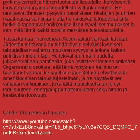
pyrkimyksensä ja hänen luotot teollisuudelle -kehyksensä
luovat maahan aitoa taloudellista vallankumousta. He
tarvitsevat ihmisten pysyvän passiivisten häviäjien ja uhrien
maailmassa sen sijaan, että he näkisivät taloudessa tällä
hetkellä tapahtuvat poikkeuksellisen syvälliset muutokset ja
sen, mitä tämä kaikki todella merkitsee tulevaisuudelle.
Tässä kohtaa Promethean Action astuu vahvasti kuvaan.
Järjestön tehtävänä on tehdä täysin selväksi kyseisen
taloudellisen vallankumouksen syvyys ja leikata kaiken
poliittisen melun läpi. He tekivät juuri näin uudella
julkaisemallaan pamfletilla, joka esittelee tilanteen selkeästi.
Organisaatio osoittaa, että tämä nykyinen hallinto on
haastanut vanhan keisarillisen järjestelmän elvyttämällä
amerikkalaisen talousjärjestelmän, ja he näyttävät sen
valtavan vaikutuksen, joka tällä muutoksella on jo nyt
teollisuuteen, energiariippumattomuuteen sekä aitoon ja
kestävään kasvuun.
Lähde: Promethean Updates
https://www.youtube.com/watch?
v=7sJxEzB8nxk&list=PL5_bhjw6PxLYv2e7CQB_DQMFC_7
ndI6Bz&index=1&t=6s