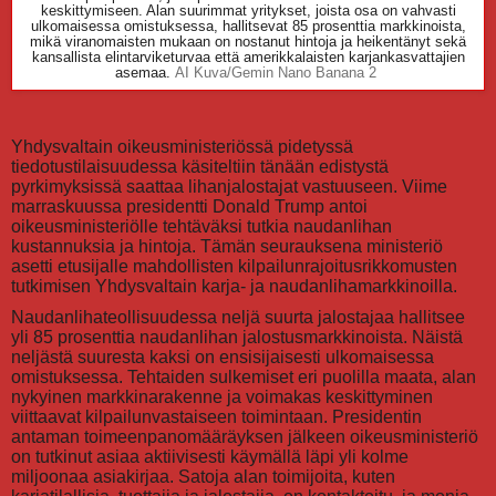
keskittymiseen. Alan suurimmat yritykset, joista osa on vahvasti
ulkomaisessa omistuksessa, hallitsevat 85 prosenttia markkinoista,
mikä viranomaisten mukaan on nostanut hintoja ja heikentänyt sekä
kansallista elintarviketurvaa että amerikkalaisten karjankasvattajien
asemaa.
AI Kuva/Gemin Nano Banana 2
Yhdysvaltain oikeusministeriössä pidetyssä
tiedotustilaisuudessa käsiteltiin tänään edistystä
pyrkimyksissä saattaa lihanjalostajat vastuuseen. Viime
marraskuussa presidentti Donald Trump antoi
oikeusministeriölle tehtäväksi tutkia naudanlihan
kustannuksia ja hintoja. Tämän seurauksena ministeriö
asetti etusijalle mahdollisten kilpailunrajoitusrikkomusten
tutkimisen Yhdysvaltain karja- ja naudanlihamarkkinoilla.
Naudanlihateollisuudessa neljä suurta jalostajaa hallitsee
yli 85 prosenttia naudanlihan jalostusmarkkinoista. Näistä
neljästä suuresta kaksi on ensisijaisesti ulkomaisessa
omistuksessa. Tehtaiden sulkemiset eri puolilla maata, alan
nykyinen markkinarakenne ja voimakas keskittyminen
viittaavat kilpailunvastaiseen toimintaan. Presidentin
antaman toimeenpanomääräyksen jälkeen oikeusministeriö
on tutkinut asiaa aktiivisesti käymällä läpi yli kolme
miljoonaa asiakirjaa. Satoja alan toimijoita, kuten