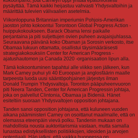
kokoonpano, jota Carneyn oppi yrittää epätoivoisesti
pysäyttää. Tämä kaikki heijastuu vahvasti Yhdysvaltoihin ja
määrittää tulevien välivaalien asetelmia.
Viikonloppuna Britannian imperiumin Pohjois-Amerikan
jaoston johto kokoontui Torontoon Global Progress Action -
huippukokoukseen. Barack Obama lensi paikalle
perjantaina ja piti suljettujen ovien puheen avajaisjuhlassa.
Seuraavana päivänä koko Obaman ja Sorosin verkosto, itse
Obamaa lukuun ottamatta, osallistui täysimääräisesti
strategiakokouksiin Center for American Progress -
ajatushautomon ja Canada 2020 -organisaation lipun alla.
Tämä kokoontuminen tapahtui alle viikko sen jälkeen, kun
Mark Carney puhui yli 40 Euroopan ja anglosfäärin maalle
tarpeesta luoda uusi sääntöpohjainen järjestys ilman
Donald Trumpin Yhdysvaltoja. Toronton pääpuheenvuoron
piti Neera Tanden, Center for American Progressin johtaja,
joka on palvellut Clintonia, Obamaa ja Bideniä. Hänet
esiteltiin suoraan Yhdysvaltojen opposition johtajana.
Tanden sanoi opposition johtajana, että kuluneen vuoden
aikana pääministeri Carney on osoittanut maailmalle, että on
olemassa eteenpäin vievä polku. Tandenin mukaan on
mahdollista nousta auktoritarismia vastaan, mutta samalla
lunastaa edistyksellisten politiikkojen, ideoiden ja arvojen
potentiaali. Hän jatkoi, että vaikka huoneessa on