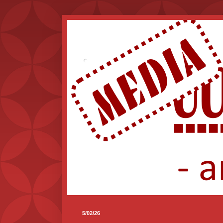
.
5/02/26