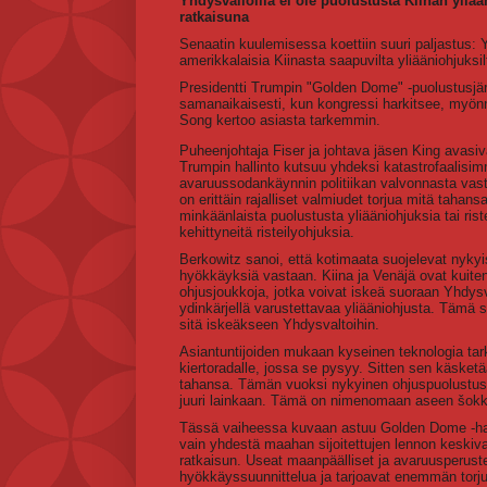
Yhdysvalloilla ei ole puolustusta Kiinan yl
ratkaisuna
Senaatin kuulemisessa koettiin suuri paljastus:
amerikkalaisia Kiinasta saapuvilta yliääniohjuksil
Presidentti Trumpin "Golden Dome" -puolustusjär
samanaikaisesti, kun kongressi harkitsee, myön
Song kertoo asiasta tarkemmin.
Puheenjohtaja Fiser ja johtava jäsen King avasiv
Trumpin hallinto kutsuu yhdeksi katastrofaalisi
avaruussodankäynnin politiikan valvonnasta vasta
on erittäin rajalliset valmiudet torjua mitä tahans
minkäänlaista puolustusta yliääniohjuksia tai r
kehittyneitä risteilyohjuksia.
Berkowitz sanoi, että kotimaata suojelevat nykyis
hyökkäyksiä vastaan. Kiina ja Venäjä ovat kuiten
ohjusjoukkoja, jotka voivat iskeä suoraan Yhdysv
ydinkärjellä varustettavaa yliääniohjusta. Tämä
sitä iskeäkseen Yhdysvaltoihin.
Asiantuntijoiden mukaan kyseinen teknologia tar
kiertoradalle, jossa se pysyy. Sitten sen käsketä
tahansa. Tämän vuoksi nykyinen ohjuspuolustus ta
juuri lainkaan. Tämä on nimenomaan aseen šokki
Tässä vaiheessa kuvaan astuu Golden Dome -hank
vain yhdestä maahan sijoitettujen lennon keski
ratkaisun. Useat maanpäälliset ja avaruusperust
hyökkäyssuunnittelua ja tarjoavat enemmän torj