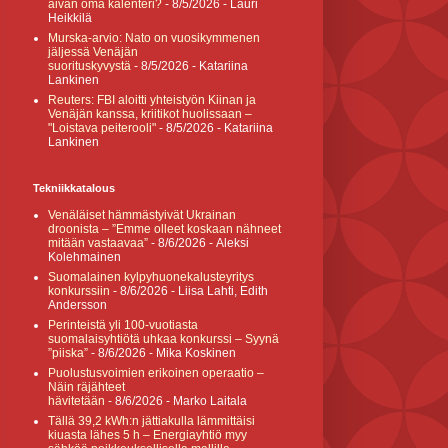
aivan oma kalenteri?
- 8/5/2026
- Lauri
Heikkilä
Murska-arvio: Nato on vuosikymmenen
jäljessä Venäjän
suorituskyvystä
- 8/5/2026
- Katariina
Lankinen
Reuters: FBI aloitti yhteistyön Kiinan ja
Venäjän kanssa, kriitikot huolissaan –
"Loistava peiterooli"
- 8/5/2026
- Katariina
Lankinen
Tekniikkatalous
Venäläiset hämmästyivät Ukrainan
droonista – ”Emme olleet koskaan nähneet
mitään vastaavaa”
- 8/6/2026
- Aleksi
Kolehmainen
Suomalainen kylpyhuonekalusteyritys
konkurssiin
- 8/6/2026
- Liisa Lahti, Edith
Andersson
Perinteistä yli 100-vuotiasta
suomalaisyhtiötä uhkaa konkurssi – Syynä
”piiska”
- 8/6/2026
- Mika Koskinen
Puolustusvoimien erikoinen operaatio –
Näin räjähteet
hävitetään
- 8/6/2026
- Marko Laitala
Tällä 39,2 kWh:n jättiakulla lämmittäisi
kiuasta lähes 5 h – Energiayhtiö myy