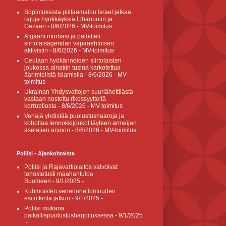
Sopimuksista piittaamaton Israel jatkaa
rajuja hyökkäyksiä Libanoniin ja
Gazaan
- 8/6/2026
- MV-toimitus
Afgaani murhasi ja paloitteli
siirtolaisagendan vapaaehtoisen
aktivistin
- 8/6/2026
- MV-toimitus
Ceutaan hyökänneiden siirtolaisten
joukossa ainakin tusina karkotettua
äärimielistä islamistia
- 8/6/2026
- MV-
toimitus
Ukrainan Yhdysvaltojen suurlähettilästä
vastaan nostettu rikossyytteitä
korruptiosta
- 8/6/2026
- MV-toimitus
Venäjä yhdistää puolustushaaroja ja
kohottaa lennokkijoukot täyteen armeijan
aselajien arvoon
- 8/6/2026
- MV-toimitus
Poliisi - Ajankohtaista
Poliisi ja Rajavartiolaitos valvoivat
tehostetusti maahantuloa
Suomeen
- 9/1/2025
-
Kuhmoisten veneonnettomuuden
esitutkinta jatkuu
- 9/1/2025
-
Poliisi mukana
paikallispuolustusharjoituksessa
- 9/1/2025
-