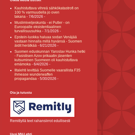
Oikea Media uutiset
Kauhistuttava vihreä sähkökatastrofi on
100 % varmuudella jo oven
takana
- 7/6/2026
-
Muslimiveljeskunta - ei Putler - on
Euroopalle eksistentiaalinen
turvallisuusuhka
- 7/1/2026
-
Epstein-luokka haluaa sodan Venäjää
vastaan hinnalla millä hyvänsä - Suomen
äidit herätkää
- 6/21/2026
-
Suomen eduskunnan Yaroslav Hunka hetki
- Fasistisen Azov prikaatin jäsenten
kutsuminen Suomeen oli kauhistuttava
emämoka
- 6/4/2026
-
Iltalehti levittää Suomelle vaarallista F35
ihmease wunderwaffen
propagandaa
- 5/30/2026
-
Ota ja tutustu
Remitlyllä teet rahansiirrot edullisesti
Uusi MV-Lehti