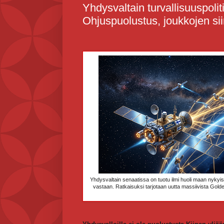
Yhdysvaltain turvallisuuspolit
Ohjuspuolustus, joukkojen siir
Yhdysvaltain senaatissa on tuotu ilmi huoli maan nykyi
vastaan. Ratkaisuksi tarjotaan uutta massiivista Gold