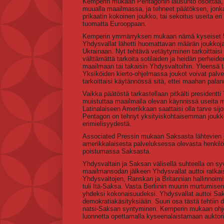
Kemperin mukaan Pentagonin lausunto osoittaa, et
muualla maailmassa, ja tehneet päätöksen, jonk
prikaatin kokoinen joukko, tai sekoitus useita eri
tuomatta Eurooppaan.
Kemperin ymmärryksen mukaan nämä kyseiset 5000
Yhdysvallat lähetti huomattavan määrän joukkoja
Ukrainaan. Nyt tehtävä vetäytyminen tarkoittais
välttämättä tarkoita sotilaiden ja heidän perheid
maailmaan tai takaisin Yhdysvaltoihin. Yleensä t
Yksiköiden kierto-ohjelmassa joukot voivat palve
tarkoittaisi käytännössä sitä, ettei maahan palan
Vaikka päätöstä tarkastellaan pitkälti presidentt
muistuttaa maailmalla olevan käynnissä useita mu
Latinalaiseen Amerikkaan saattaisi olla tarve sijo
Pentagon on tehnyt yksityiskohtaisemman joukkoje
erimielisyydestä.
Associated Pressin mukaan Saksasta lähtevien j
amerikkalaisesta palveluksessa olevasta henkilöst
poistumassa Saksasta.
Yhdysvaltain ja Saksan välisellä suhteella on syv
maailmansodan jälkeen Yhdysvallat auttoi ratkai
Yhdysvaltojen, Ranskan ja Britannian hallinnoim
tuli Itä-Saksa. Vasta Berliinin muurin murtumise
yhdeksi kokonaisuudeksi. Yhdysvallat auttoi Sak
demokratiakäsityksiään. Suuri osa tästä tehtiin d
natsi-Saksan syntyminen. Kemperin mukaan ohjel
luonnetta opettamalla kyseenalaistamaan auktori