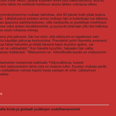
teri Peter Hexth, pitävät kuitenkin kiinni siitä näkemyksestä, että 60
Syyksi tähän he esittävät huhtikuun alusta lähtien voimassa olleen
n ymmärryksemme mukaan tarkoittaa, että 60 päivän kello pitää taukoa
an. Lähetyksessä esitetyn arvion mukaan laki ei kuitenkaan tue tällaista
 ajautunut pattitilanteeseen, sillä iranilaisilla on puolellaan merkittävä
ea sekä alueen laivaliikennettä, ja pystyvät pitämään yllä tätä hallintaa
ea vesiin tuhansia miinoja.
nssa yhä jatkuvan, hän tuo esiin, että edistystä on tapahtunut vain
sta käydään jatkuvaa keskustelua. Presidentti pohti tilannetta avoimesti
hänet helvettiin ja tehdä hänestä lopun ikuisiksi ajoiksi, vai
 ne vaihtoehdot." Kun häneltä kysyttiin, haluaako hän valita
vastasi kieltävästi: "Mieluummin en. Inhimillisellä tasolla en mieluummin
tannusten nostamista kaikkialla Yhdysvalloissa, tuoreet
yvästi epäsuosituksi tämä sota on maassa tullut. Kyselyn mukaan peräti
ä sotilaallisen voiman käyttö Irania vastaan oli virhe. Lähetyksen
eather.
io
lla kiista ja globaali joukkojen uudelleenarviointi