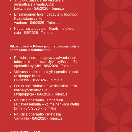
Yli 1 000 saksalaista oikeusalan
ammattilaista vaatii AfD:n
kieltämistä
- 8/6/2026
- Toimitus
Ensimmäinen tiikeri vapautettu luontoon
Kazakstanissa 70
vuoteen
- 8/6/2026
- Toimitus
Puutarhasta pöytään: Ruotsin elokuun
sato
- 8/6/2026
- Toimitus
Rikosuutiset – Rikos- ja onnettomuusuutisia
kotimaasta ja ulkomailta R
Poliisin tehostettu ajotapavalvonta tuotti
tulosta rallien aikaan Jyväskylässä – 74
ajokorttia hyllylle
- 8/6/2026
- Toimitus
Vahvassa humalassa ylinopeutta ajanut
rattijuoppo kiinni
Ulvilassa
- 8/6/2026
- Toimitus
Oulun poliisilaitoksen keskiviikkoillassa
kotihälytystehtäviä ja
rattijuoppoja
- 8/6/2026
- Toimitus
Poliisilla operaatio Tampereen
rautatieasemalla – kolme henkilöä otettu
kiinni
- 8/6/2026
- Toimitus
Poliisilla operaatio Kivistössä
Vantaalla
- 8/6/2026
- Toimitus