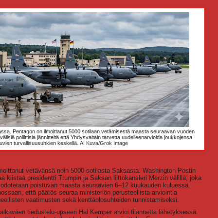
sa. Pentagon on ilmoittanut 5000 sotilaan vetämisestä maasta seuraavan vuoden
älisiä poliittisia jännitteitä että Yhdysvaltain tarvetta uudelleenarvioida joukkojensa
ttuvien turvallisuusuhkien keskellä.
AI Kuva/Grok Image
moittanut vetävänsä noin 5000 sotilasta Saksasta. Washington Postin
 kiistaa presidentti Trumpin ja Saksan liittokansleri Merzin välillä, joka
jen odotetaan poistuvan maasta seuraavien 6–12 kuukauden kuluessa.
ossaan, että päätös seuraa ministeriön perusteellista arviointia
lueellisten vaatimusten sekä kenttäolosuhteiden tunnistamiseksi.
ijalkaväen tiedustelu-upseeri Hal Kemper arvioi tilannetta lähetyksessä.