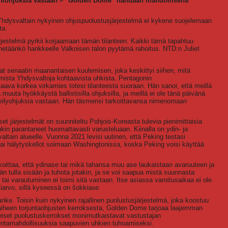
iääniohjuksia vastaan – "Golden Dome" nähdään mahdollisena
 Yhdysvaltain nykyinen ohjuspuolustusjärjestelmä ei kykene suojelemaan
ta.
jestelmä pyrkii korjaamaan tämän tilanteen. Kaikki tämä tapahtuu
netäänkö hankkeelle Valkoisen talon pyytämä rahoitus. NTD:n Juliet
at senaatin maanantaisen kuulemisen, joka keskittyi siihen, mitä
mmista Yhdysvaltoja kohtaavista uhkista. Pentagonin
ava korkea virkamies totesi tilanteesta suoraan. Hän sanoi, että meillä
a muuta hyökkäystä ballistisilla ohjuksilla, ja meillä ei ole tänä päivänä
isteilyohjuksia vastaan. Hän täsmensi tarkoittavansa nimenomaan
et järjestelmät on suunniteltu Pohjois-Koreasta tulevia pienimittaisia
kin parantaneet huomattavasti varusteluaan. Kiinalla on ydin- ja
altain alueelle. Vuonna 2021 levisi uutinen, että Peking testasi
 sai hälytyskellot soimaan Washingtonissa, koska Peking voisi käyttää
koittaa, että ydinase tai mikä tahansa muu ase laukaistaan avaruuteen ja
än tulla sisään ja tuhota jotakin, ja se voi saapua mistä suunnasta
i varautuminen ei toimi sitä vastaan. Itse asiassa varoitusaikaa ei ole
arvo, sillä kyseessä on šokkiase.
e. Toisin kuin nykyinen rajallinen puolustusjärjestelmä, joka koostuu
vaiheen torjuntaohjusten kerroksesta, Golden Dome tarjoaa laajemman
eiset puolustuskerrokset monimutkaistavat vastustajan
untamahdollisuuksia saapuvien uhkien tuhoamiseksi.