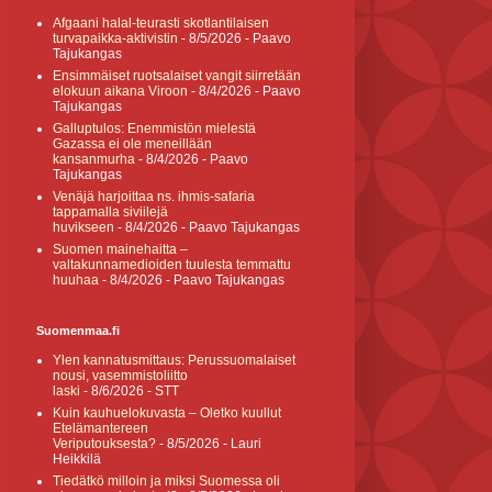
Afgaani halal-teurasti skotlantilaisen
turvapaikka-aktivistin
- 8/5/2026
- Paavo
Tajukangas
Ensimmäiset ruotsalaiset vangit siirretään
elokuun aikana Viroon
- 8/4/2026
- Paavo
Tajukangas
Galluptulos: Enemmistön mielestä
Gazassa ei ole meneillään
kansanmurha
- 8/4/2026
- Paavo
Tajukangas
Venäjä harjoittaa ns. ihmis-safaria
tappamalla siviilejä
huvikseen
- 8/4/2026
- Paavo Tajukangas
Suomen mainehaitta –
valtakunnamedioiden tuulesta temmattu
huuhaa
- 8/4/2026
- Paavo Tajukangas
Suomenmaa.fi
Ylen kannatusmittaus: Perussuomalaiset
nousi, vasemmistoliitto
laski
- 8/6/2026
- STT
Kuin kauhuelokuvasta – Oletko kuullut
Etelämantereen
Veriputouksesta?
- 8/5/2026
- Lauri
Heikkilä
Tiedätkö milloin ja miksi Suomessa oli