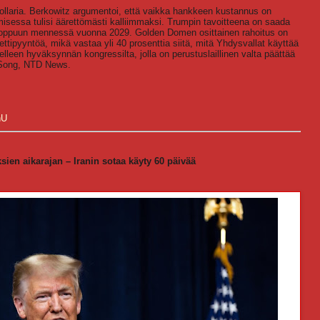
laria. Berkowitz argumentoi, että vaikka hankkeen kustannus on
sessa tulisi äärettömästi kalliimmaksi. Trumpin tavoitteena on saada
loppuun mennessä vuonna 2029. Golden Domen osittainen rahoitus on
ettipyyntöä, mikä vastaa yli 40 prosenttia siitä, mitä Yhdysvallat käyttää
elleen hyväksynnän kongressilta, jolla on perustuslaillinen valta päättää
et Song, NTD News.
hU
sien aikarajan – Iranin sotaa käyty 60 päivää