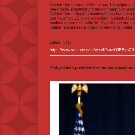
Golden Domen on määrä maksaa 185 miljardia dol
merkittävä, epäonnistuminen kotimaan puolustami
Golden Dome -hanke valmiiksi hänen kautensa 
osa hallinnon 1,5 biljoonan dollarin puolustusbudj
puolustukseen tällä hetkellä. Pyyntö tarvitsee ed
valtion rahoituksesta. Raportoinnin tarjosi Juli
Lähde: NTD
https://www.youtube.com/watch?v=cO3EBkoZ1
Yhdysvaltain presidentti sivuuttaa sotavaltuuk