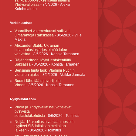
sähköä poikkeuksellisella mallilla
Yhdysvalloissa
- 8/6/2026
- Aleksi
Kolehmainen
Verkkouutiset
Vaaralliset valemeduusat sulkivat
uimarantoja Ranskassa
- 8/5/2026
- Ville
Mäkilä
Alexander Stubb: Ukrainan
ilmapuolustusjärjestelmää tulee
vahvistaa
- 8/5/2026
- Konsta Tarnanen
Räjähdedrooni löytyi lentokentältä
Saksassa
- 8/5/2026
- Konsta Tarnanen
Bensiinin hinta laski Vladimir Putinin
vierailun ajaksi
- 8/5/2026
- Veikko Jarmala
Suomi lähettää rajavartijoita
Viroon
- 8/5/2026
- Konsta Tarnanen
Nykysuomi.com
Puola ja Yhdysvallat neuvottelevat
pysyvistä
sotilastukikohdista
- 8/6/2026
- Toimitus
Neljää 15-vuotiasta vastaan nostettu
syytteet SiS-laitoksen mellakan
jälkeen
- 8/6/2026
- Toimitus