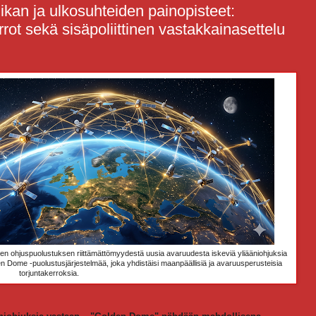
iikan ja ulkosuhteiden painopisteet:
rot sekä sisäpoliittinen vastakkainasettelu
sen ohjuspuolustuksen riittämättömyydestä uusia avaruudesta iskeviä yliääniohjuksia
en Dome -puolustusjärjestelmää, joka yhdistäisi maanpäällisiä ja avaruusperusteisia
torjuntakerroksia.