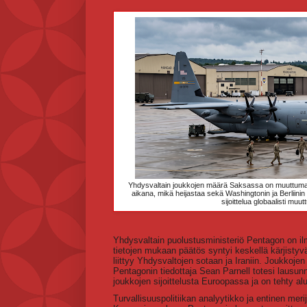
Yhdysvaltain joukkojen määrä Saksassa on muuttumas
aikana, mikä heijastaa sekä Washingtonin ja Berliinin v
sijoittelua globaalisti muu
Yhdysvaltain puolustusministeriö Pentagon on il
tietojen mukaan päätös syntyi keskellä kärjistyvää
liittyy Yhdysvaltojen sotaan ja Iraniin. Joukko
Pentagonin tiedottaja Sean Parnell totesi lausunn
joukkojen sijoittelusta Euroopassa ja on tehty a
Turvallisuuspolitiikan analyytikko ja entinen mer