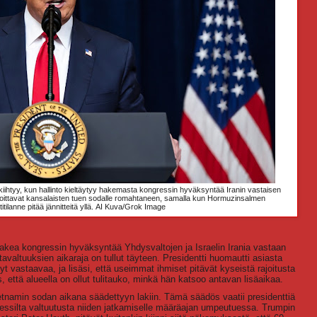
 kiihtyy, kun hallinto kieltäytyy hakemasta kongressin hyväksyntää Iranin vastaisen
 osoittavat kansalaisten tuen sodalle romahtaneen, samalla kun Hormuzinsalmen
tilanne pitää jännitteitä yllä.
AI Kuva/Grok Image
 hakea kongressin hyväksyntää Yhdysvaltojen ja Israelin Irania vastaan
valtuuksien aikaraja on tullut täyteen. Presidentti huomautti asiasta
 vastaavaa, ja lisäsi, että useimmat ihmiset pitävät kyseistä rajoitusta
 että alueella on ollut tulitauko, minkä hän katsoo antavan lisäaikaa.
etnamin sodan aikana säädettyyn lakiin. Tämä säädös vaatii presidenttiä
essilta valtuutusta niiden jatkamiselle määräajan umpeutuessa. Trumpin