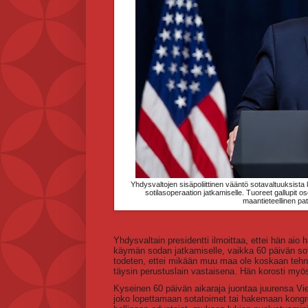
Yhdysvaltojen sisäpoliittinen vääntö sotavaltuuksista
sotilasoperaation jatkamiselle. Tuoreet gallupit
maantieteellinen patti
Yhdysvaltain presidentti ilmoittaa, ettei hän aio
käymän sodan jatkamiselle, vaikka 60 päivän sota
todeten, ettei mikään muu maa ole koskaan tehnyt
täysin perustuslain vastaisena. Hän korosti myös,
Kyseinen 60 päivän aikaraja juontaa juurensa Vi
joko lopettamaan sotatoimet tai hakemaan kongr