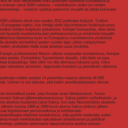
tä he ovat tarkastelleet koko joukkojen sijoittelua Euroopassa ja
a mukaan nämä 5000 sotilasta – mahdollisesti yhden tai kahden
 elementtejä – voitaisiin sijoittaa paremmin muualle tai jättää kokonaan
 sotilasta olivat osa vuoden 2022 joukkojen lisäystä. Tuolloin
 Eurooppaan tueksi, kun Venäjä aloitti täysimittaisen hyökkäyksensä
i tuolloin tehdyn lisäyksen purkamista. Kemper huomauttaa, ettei tämä
ensä fyysistä muuttamista pois perheasunnoista ja siirtämistä toisaalle
ällaisissa tilanteissa kyse on Euroopassa vuorottelevista yksiköistä.
lla alueella esimerkiksi puolen vuoden ajan, jolloin vetäytyminen
neiden yksiköiden tilalle enää lähetetä uusia yksiköitä.
i Trumpin ja liittokansleri Merzin välisen sanasodan kontekstissa, Kemper
ita asioita. Esimerkiksi Tyynenmeren alueelle, Lähi-itään tai jopa
ittaa lisäjoukkoja. Näin ollen voi olla olemassa lukuisia syitä, miksi
n rakenteen arvioinnin, riippumatta kanslerin ja presidentin välisestä
oukkojen määrä vastaisi 14 prosenttia maassa olevista 36 000
ä. Uutinen ei siis tarkoita, että kaikki amerikkalaisjoukot olisivat
ät historialliset juuret, joita Kemper avasi lähetyksessä. Toisen
sevasti Saksan jälleenrakentamisessa. Saksa jaettiin vyöhykkeisiin, ja
ista alueista muodostui Länsi-Saksa, kun taas Neuvostoliiton alueesta
n jälkeen vuonna 1989 ja 1990-luvun alussa Saksa yhdistyi jälleen
saa kirjoittamaan perustuslakinsa ja kehittämään
enatsifikaatio-ohjelman kontekstissa, jolla pyrittiin estämään uuden
ma muutti merkittävästi saksalaisen yhteiskunnan ja politiikan
teetteja, poiketen aiemmasta taipumuksesta asettua ruotuun.