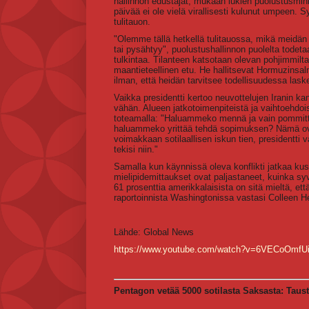
hallinnon edustajat, mukaan lukien puolustusminis
päivää ei ole vielä virallisesti kulunut umpeen. 
tulitauon.
"Olemme tällä hetkellä tulitauossa, mikä meidä
tai pysähtyy", puolustushallinnon puolelta todeta
tulkintaa. Tilanteen katsotaan olevan pohjimmiltaan
maantieteellinen etu. He hallitsevat Hormuzinsalm
ilman, että heidän tarvitsee todellisuudessa lask
Vaikka presidentti kertoo neuvottelujen Iranin ka
vähän. Alueen jatkotoimenpiteistä ja vaihtoehdoi
toteamalla: "Haluammeko mennä ja vain pommittaa 
haluammeko yrittää tehdä sopimuksen? Nämä ovat
voimakkaan sotilaallisen iskun tien, presidentti 
tekisi niin."
Samalla kun käynnissä oleva konflikti jatkaa kus
mielipidemittaukset ovat paljastaneet, kuinka s
61 prosenttia amerikkalaisista on sitä mieltä, ett
raportoinnista Washingtonissa vastasi Colleen H
Lähde: Global News
https://www.youtube.com/watch?v=6VECoOmfU
Pentagon vetää 5000 sotilasta Saksasta: Tausta