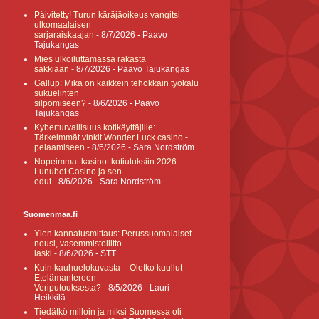
Päivitetty! Turun käräjäoikeus vangitsi
ulkomaalaisen
sarjaraiskaajan
- 8/7/2026
- Paavo
Tajukangas
Mies ulkoiluttamassa rakasta
säkkiään
- 8/7/2026
- Paavo Tajukangas
Gallup: Mikä on kaikkein tehokkain työkalu
sukuelinten
silpomiseen?
- 8/6/2026
- Paavo
Tajukangas
Kyberturvallisuus kotikäyttäjille:
Tärkeimmät vinkit Wonder Luck casino -
pelaamiseen
- 8/6/2026
- Sara Nordström
Nopeimmat kasinot kotiutuksiin 2026:
Lunubet Casino ja sen
edut
- 8/6/2026
- Sara Nordström
Suomenmaa.fi
Ylen kannatusmittaus: Perussuomalaiset
nousi, vasemmistoliitto
laski
- 8/6/2026
- STT
Kuin kauhuelokuvasta – Oletko kuullut
Etelämantereen
Veriputouksesta?
- 8/5/2026
- Lauri
Heikkilä
Tiedätkö milloin ja miksi Suomessa oli