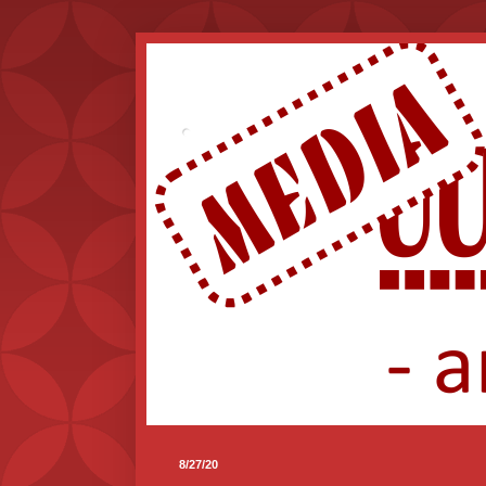
.
8/27/20