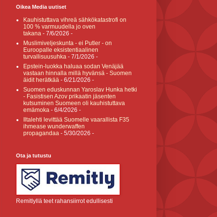
Oikea Media uutiset
Kauhistuttava vihreä sähkökatastrofi on
100 % varmuudella jo oven
takana
- 7/6/2026
-
Muslimiveljeskunta - ei Putler - on
Euroopalle eksistentiaalinen
turvallisuusuhka
- 7/1/2026
-
Epstein-luokka haluaa sodan Venäjää
vastaan hinnalla millä hyvänsä - Suomen
äidit herätkää
- 6/21/2026
-
Suomen eduskunnan Yaroslav Hunka hetki
- Fasistisen Azov prikaatin jäsenten
kutsuminen Suomeen oli kauhistuttava
emämoka
- 6/4/2026
-
Iltalehti levittää Suomelle vaarallista F35
ihmease wunderwaffen
propagandaa
- 5/30/2026
-
Ota ja tutustu
Remitlyllä teet rahansiirrot edullisesti