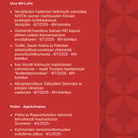
Uusi MV-Lehti
Venäläisten hakkerien tietomurto vahvistaa
NATOn suoran osallisuuden Kiovan
joukkojen hyökkäyksissä
Venäjälle
- 8/7/2026
- MV-toimitus
Globalistit haastava Saksan AfD kapusi
jälleen uuteen kansansuosion
ennätykseen
- 8/7/2026
- MV-toimitus
Turkki, Saudi-Arabia ja Pakistan
allekirjoittivat asiakirjan yhteisestä
puolustusliittoumasta
- 8/7/2026
- MV-
toimitus
Iran ilmoitti Hormuzin sopimuksen
valmistuvan – Vaatii Trumpia lopettamaan
”teatteridiplomatian”
- 8/7/2026
- MV-
toimitus
Mielipidemittaus: Diktaattori Zelenskyi ei
pärjäisi Ukrainan
vaaleissa
- 8/7/2026
- MV-toimitus
Poliisi - Ajankohtaista
Poliisi ja Rajavartiolaitos valvoivat
tehostetusti maahantuloa
Suomeen
- 9/1/2025
-
Kuhmoisten veneonnettomuuden
esitutkinta jatkuu
- 9/1/2025
-