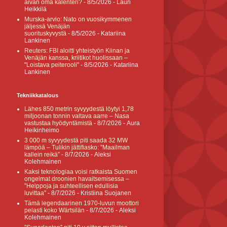
aivan oma kalenteri?
- 8/5/2026
- Lauri
Heikkilä
Murska-arvio: Nato on vuosikymmenen
jäljessä Venäjän
suorituskyvystä
- 8/5/2026
- Katariina
Lankinen
Reuters: FBI aloitti yhteistyön Kiinan ja
Venäjän kanssa, kriitikot huolissaan –
"Loistava peiterooli"
- 8/5/2026
- Katariina
Lankinen
Tekniikkatalous
Lähes 850 metrin syvyydestä löytyi 1,78
miljoonan tonnin valtava aarre – Nasa
vastustaa hyödyntämistä
- 8/7/2026
- Aura
Heikinheimo
3 000 m syvyydestä piti saada 32 MW
lämpöä – Tulikin jättifiasko: ”Maailman
kallein reikä”
- 8/7/2026
- Aleksi
Kolehmainen
Kaksi teknologiaa voisi ratkaista Suomen
ongelmat droonien havaitsemisessa –
”Helppoja ja suhteellisen edullisia
luvittaa”
- 8/7/2026
- Kristiina Suojanen
Tämä legendaarinen 1970-luvun moottori
pelasti koko Wärtsilän
- 8/7/2026
- Aleksi
Kolehmainen