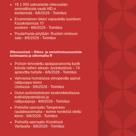
Yli 1 000 saksalaista oikeusalan
ammattilaista vaatii AfD:n
kieltämistä
- 8/6/2026
- Toimitus
Ensimmäinen tiikeri vapautettu luontoon
Kazakstanissa 70
vuoteen
- 8/6/2026
- Toimitus
Puutarhasta pöytään: Ruotsin elokuun
sato
- 8/6/2026
- Toimitus
Rikosuutiset – Rikos- ja onnettomuusuutisia
kotimaasta ja ulkomailta R
Poliisin tehostettu ajotapavalvonta tuotti
tulosta rallien aikaan Jyväskylässä – 74
ajokorttia hyllylle
- 8/6/2026
- Toimitus
Vahvassa humalassa ylinopeutta ajanut
rattijuoppo kiinni
Ulvilassa
- 8/6/2026
- Toimitus
Oulun poliisilaitoksen keskiviikkoillassa
kotihälytystehtäviä ja
rattijuoppoja
- 8/6/2026
- Toimitus
Poliisilla operaatio Tampereen
rautatieasemalla – kolme henkilöä otettu
kiinni
- 8/6/2026
- Toimitus
Poliisilla operaatio Kivistössä
Vantaalla
- 8/6/2026
- Toimitus