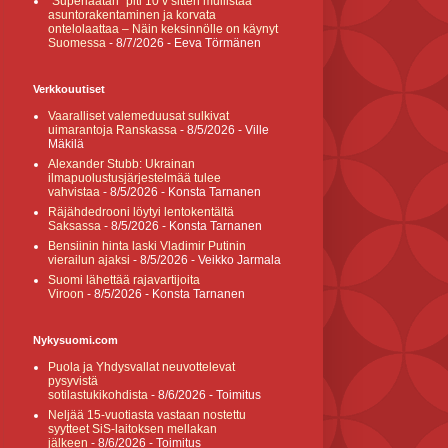
”Superlaatan” piti 10 v sitten mullistaa
asuntorakentaminen ja korvata
ontelolaattaa – Näin keksinnölle on käynyt
Suomessa
- 8/7/2026
- Eeva Törmänen
Verkkouutiset
Vaaralliset valemeduusat sulkivat
uimarantoja Ranskassa
- 8/5/2026
- Ville
Mäkilä
Alexander Stubb: Ukrainan
ilmapuolustusjärjestelmää tulee
vahvistaa
- 8/5/2026
- Konsta Tarnanen
Räjähdedrooni löytyi lentokentältä
Saksassa
- 8/5/2026
- Konsta Tarnanen
Bensiinin hinta laski Vladimir Putinin
vierailun ajaksi
- 8/5/2026
- Veikko Jarmala
Suomi lähettää rajavartijoita
Viroon
- 8/5/2026
- Konsta Tarnanen
Nykysuomi.com
Puola ja Yhdysvallat neuvottelevat
pysyvistä
sotilastukikohdista
- 8/6/2026
- Toimitus
Neljää 15-vuotiasta vastaan nostettu
syytteet SiS-laitoksen mellakan
jälkeen
- 8/6/2026
- Toimitus