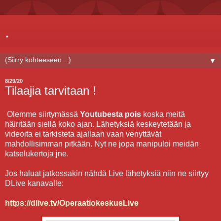
.
▼
8/29/20
Tilaajia tarvitaan !
Olemme siirtymässä
Youtubesta pois
koska meitä
häiritään siellä koko ajan. Lähetyksiä keskeytetään ja
videoita ei tarkisteta ajallaan vaan venyttävät
mahdollisimman pitkään. Nyt ne jopa manipuloi meidän
katselukertoja jne.
Jos haluat jatkossakin nähdä Live lähetyksiä niin ne siirtyy
DLive kanavalle:
https://dlive.tv/OperaatiokeskusLive