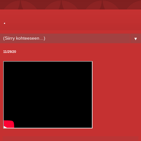
.
▼
11/29/20