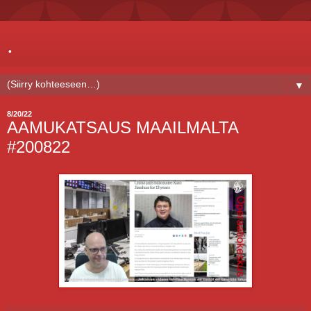
.
▼
8/20/22
AAMUKATSAUS MAAILMALTA
#200822