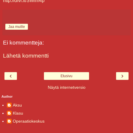
http://dlvr.it/SWfm4p
Jaa muille
Ei kommentteja:
Lähetä kommentti
‹
›
Etusivu
Näytä internetversio
Author
Aksu
Klasu
Operaatiokeskus