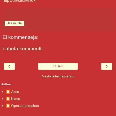
http://dlvr.it/SWr6kr
Jaa muille
Ei kommentteja:
Lähetä kommentti
‹
›
Etusivu
Näytä internetversio
Author
Aksu
Klasu
Operaatiokeskus